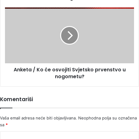
da
nema
Anketa / Ko
razloga
će
za
osvojiti
brigu
Svjetsko
prvenstvo
u
nogometu?
Anketa / Ko će osvojiti Svjetsko prvenstvo u
nogometu?
Komentariši
Vaša email adresa neće biti objavljivana.
Neophodna polja su označena
sa
*
K