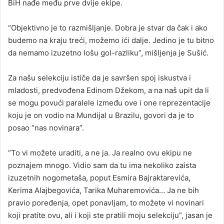
BiH nađe među prve dvije ekipe.
“Objektivno je to razmišljanje. Dobra je stvar da čak i ako
budemo na kraju treći, možemo ići dalje. Jedino je tu bitno
da nemamo izuzetno lošu gol-razliku”, mišljenja je Sušić.
Za našu selekciju ističe da je savršen spoj iskustva i
mladosti, predvođena Edinom Džekom, a na naš upit da li
se mogu povući paralele između ove i one reprezentacije
koju je on vodio na Mundijal u Brazilu, govori da je to
posao “nas novinara”.
“To vi možete uraditi, a ne ja. Ja realno ovu ekipu ne
poznajem mnogo. Vidio sam da tu ima nekoliko zaista
izuzetnih nogometaša, poput Esmira Bajraktarevića,
Kerima Alajbegovića, Tarika Muharemovića… Ja ne bih
pravio poređenja, opet ponavljam, to možete vi novinari
koji pratite ovu, ali i koji ste pratili moju selekciju”, jasan je