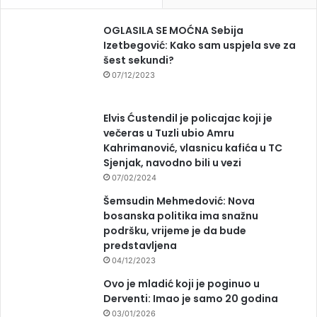
OGLASILA SE MOĆNA Sebija
Izetbegović: Kako sam uspjela sve za
šest sekundi?
07/12/2023
Elvis Ćustendil je policajac koji je
večeras u Tuzli ubio Amru
Kahrimanović, vlasnicu kafića u TC
Sjenjak, navodno bili u vezi
07/02/2024
Šemsudin Mehmedović: Nova
bosanska politika ima snažnu
podršku, vrijeme je da bude
predstavljena
04/12/2023
Ovo je mladić koji je poginuo u
Derventi: Imao je samo 20 godina
03/01/2026