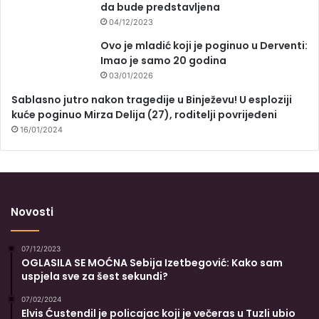
da bude predstavljena
04/12/2023
Ovo je mladić koji je poginuo u Derventi:
Imao je samo 20 godina
03/01/2026
Sablasno jutro nakon tragedije u Binježevu! U esploziji
kuće poginuo Mirza Delija (27), roditelji povrijeđeni
16/01/2024
Novosti
07/12/2023
OGLASILA SE MOĆNA Sebija Izetbegović: Kako sam
uspjela sve za šest sekundi?
07/02/2024
Elvis Ćustendil je policajac koji je večeras u Tuzli ubio