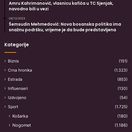
Amru Kahrimanović, vlasnicu kafića u TC Sjenjak,
navodno bili u vezi
04/12/2023
Šemsudin Mehmedović: Nova bosanska politika ima
snažnu podršku, vrijeme je da bude predstavljena
Kategorije
Biznis
(151)
Crna hronika
(1.323)
Estrada
(853)
Influenseri
(130)
Izdvojeno
(54)
Sport
(1.725)
Košarka
(180)
Nogomet
(1.186)