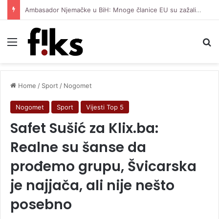
Ambasador Njemačke u BiH: Mnoge članice EU su zažalile što nisu uvele sankcije Miloradu Dodiku
Menu
Se
Home
/
Sport
/
Nogomet
Nogomet
Sport
Vijesti Top 5
Safet Sušić za Klix.ba:
Realne su šanse da
prođemo grupu, Švicarska
je najjača, ali nije nešto
posebno