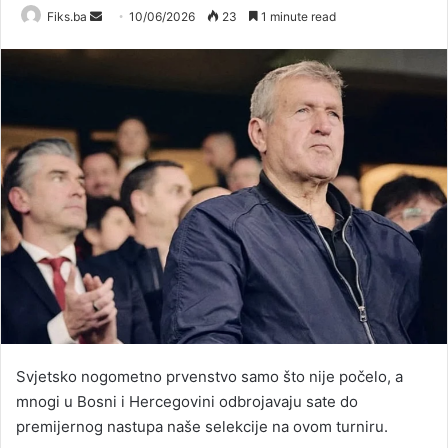
Send
Fiks.ba
10/06/2026
23
1 minute read
an
email
Svjetsko nogometno prvenstvo samo što nije počelo, a
mnogi u Bosni i Hercegovini odbrojavaju sate do
premijernog nastupa naše selekcije na ovom turniru.