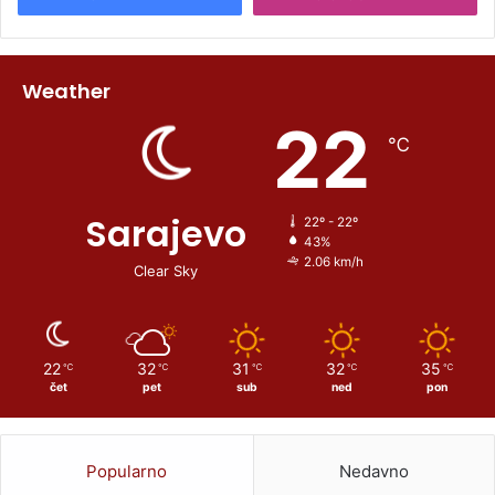
Weather
22
℃
Sarajevo
22º - 22º
43%
2.06 km/h
Clear Sky
22
32
31
32
35
℃
℃
℃
℃
℃
čet
pet
sub
ned
pon
Popularno
Nedavno