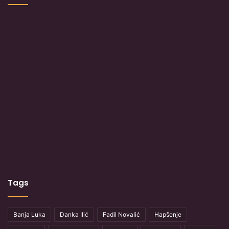
Tags
Banja Luka
Danka Ilić
Fadil Novalić
Hapšenje