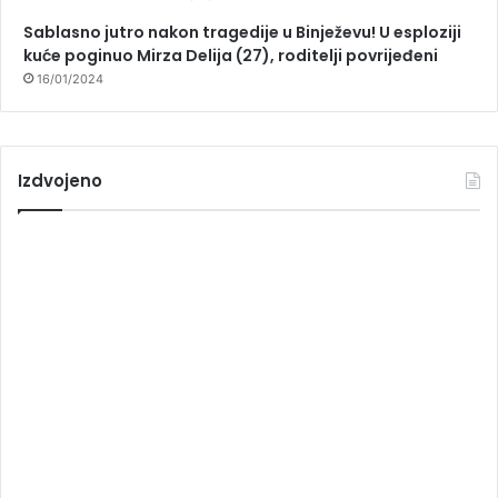
Sablasno jutro nakon tragedije u Binježevu! U esploziji
kuće poginuo Mirza Delija (27), roditelji povrijeđeni
16/01/2024
Izdvojeno