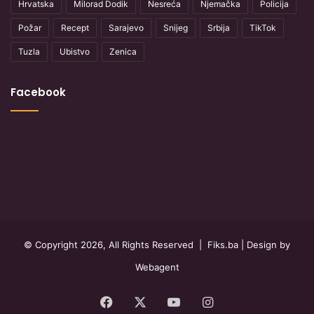
Hrvatska
Milorad Dodik
Nesreća
Njemačka
Policija
Požar
Recept
Sarajevo
Snijeg
Srbija
TikTok
Tuzla
Ubistvo
Zenica
Facebook
© Copyright 2026, All Rights Reserved |
Fiks.ba
| Design by
Webagent
Facebook
X
YouTube
Instagram