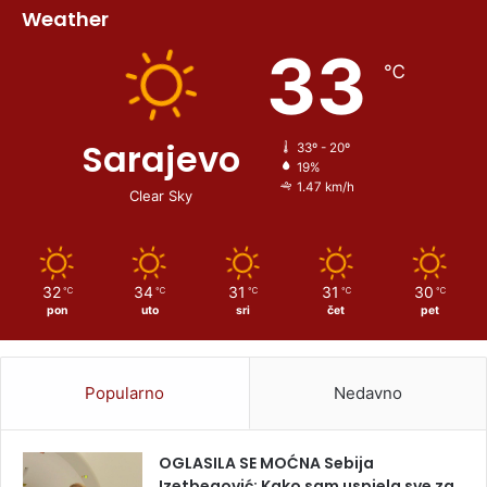
Weather
33
℃
Sarajevo
33º - 20º
19%
1.47 km/h
Clear Sky
32
34
31
31
30
℃
℃
℃
℃
℃
pon
uto
sri
čet
pet
Popularno
Nedavno
OGLASILA SE MOĆNA Sebija
Izetbegović: Kako sam uspjela sve za