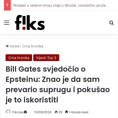
Robijaši u velikom broju stigli u Mostar, nesebično pružaju podršku Čeliku protiv Zrinjskog
Menu
Se
Home
/
Crna hronika
Crna hronika
Vijesti Top 5
Bill Gates svjedočio o
Epsteinu: Znao je da sam
prevario suprugu i pokušao
je to iskoristiti
Send
Fiks.ba
10/06/2026
26
1 minute read