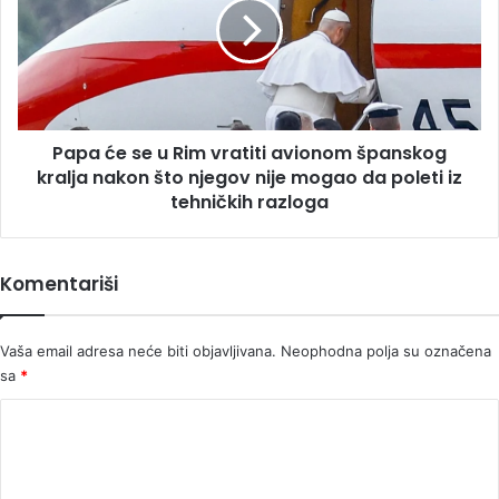
u
Rim
vratiti
avionom
španskog
kralja
Papa će se u Rim vratiti avionom španskog
nakon
što
kralja nakon što njegov nije mogao da poleti iz
njegov
tehničkih razloga
nije
mogao
da
Komentariši
poleti
iz
tehničkih
Vaša email adresa neće biti objavljivana.
Neophodna polja su označena
razloga
sa
*
K
o
m