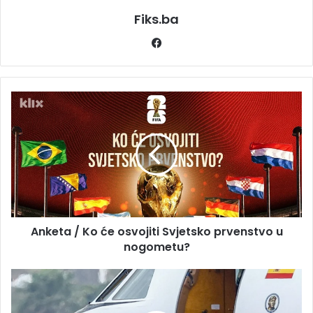
Fiks.ba
Facebook
Anketa / Ko
će
osvojiti
Svjetsko
prvenstvo
u
nogometu?
Anketa / Ko će osvojiti Svjetsko prvenstvo u
nogometu?
Papa
će
se