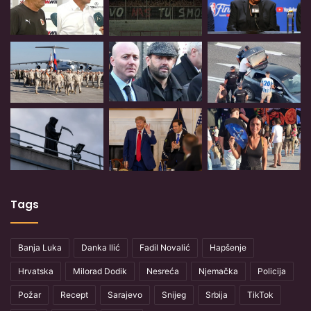
Tags
Banja Luka
Danka Ilić
Fadil Novalić
Hapšenje
Hrvatska
Milorad Dodik
Nesreća
Njemačka
Policija
Požar
Recept
Sarajevo
Snijeg
Srbija
TikTok