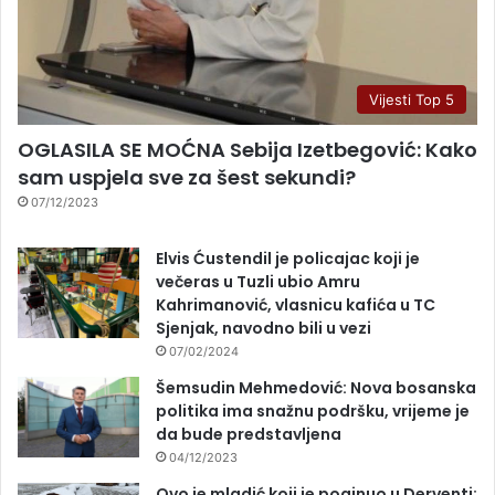
Vijesti Top 5
OGLASILA SE MOĆNA Sebija Izetbegović: Kako
sam uspjela sve za šest sekundi?
07/12/2023
Elvis Ćustendil je policajac koji je
večeras u Tuzli ubio Amru
Kahrimanović, vlasnicu kafića u TC
Sjenjak, navodno bili u vezi
07/02/2024
Šemsudin Mehmedović: Nova bosanska
politika ima snažnu podršku, vrijeme je
da bude predstavljena
04/12/2023
Ovo je mladić koji je poginuo u Derventi: