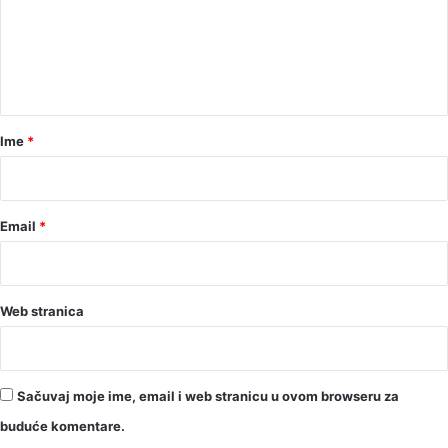
e
n
t
a
r
Ime
*
*
Email
*
Web stranica
Sačuvaj moje ime, email i web stranicu u ovom browseru za
buduće komentare.