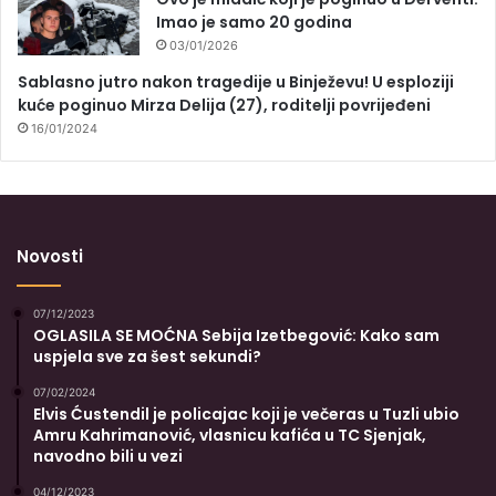
Imao je samo 20 godina
03/01/2026
Sablasno jutro nakon tragedije u Binježevu! U esploziji
kuće poginuo Mirza Delija (27), roditelji povrijeđeni
16/01/2024
Novosti
07/12/2023
OGLASILA SE MOĆNA Sebija Izetbegović: Kako sam
uspjela sve za šest sekundi?
07/02/2024
Elvis Ćustendil je policajac koji je večeras u Tuzli ubio
Amru Kahrimanović, vlasnicu kafića u TC Sjenjak,
navodno bili u vezi
04/12/2023