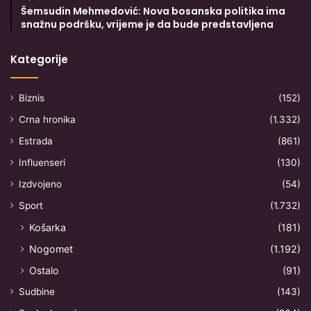
Šemsudin Mehmedović: Nova bosanska politika ima
snažnu podršku, vrijeme je da bude predstavljena
Kategorije
Biznis
(152)
Crna hronika
(1.332)
Estrada
(861)
Influenseri
(130)
Izdvojeno
(54)
Sport
(1.732)
Košarka
(181)
Nogomet
(1.192)
Ostalo
(91)
Sudbine
(143)