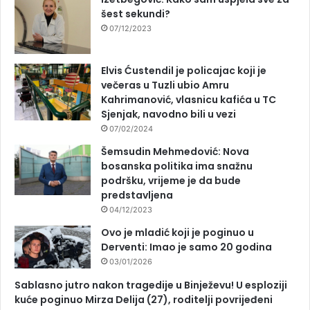
šest sekundi?
07/12/2023
Elvis Ćustendil je policajac koji je
večeras u Tuzli ubio Amru
Kahrimanović, vlasnicu kafića u TC
Sjenjak, navodno bili u vezi
07/02/2024
Šemsudin Mehmedović: Nova
bosanska politika ima snažnu
podršku, vrijeme je da bude
predstavljena
04/12/2023
Ovo je mladić koji je poginuo u
Derventi: Imao je samo 20 godina
03/01/2026
Sablasno jutro nakon tragedije u Binježevu! U esploziji
kuće poginuo Mirza Delija (27), roditelji povrijeđeni