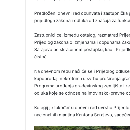
Predloženi dnevni red obuhvata i zastupnička pi
prijedloga zakona i odluka od značaja za funkc
Zastupnici će, između ostalog, razmatrati Prij
Prijedlog zakona o izmjenama i dopunama Zako
Sarajevo po skraćenom postupku, kao i Prijed
čistoći.
Na dnevnom redu naći će se i Prijedlog odluke
kupoprodaji nekretnina u svrhu proširenja grad
Programa uređenja građevinskog zemljišta i real
odluka koje se odnose na imovinsko-pravne odno
Kolegij je također u dnevni red uvrstio Prijed
nacionalnih manjina Kantona Sarajevo, saopćen