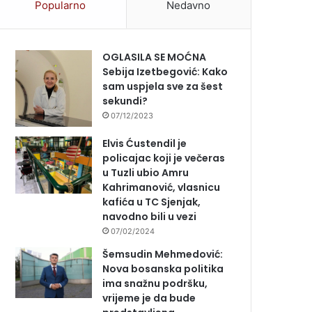
Popularno
Nedavno
OGLASILA SE MOĆNA
Sebija Izetbegović: Kako
sam uspjela sve za šest
sekundi?
07/12/2023
Elvis Ćustendil je
policajac koji je večeras
u Tuzli ubio Amru
Kahrimanović, vlasnicu
kafića u TC Sjenjak,
navodno bili u vezi
07/02/2024
Šemsudin Mehmedović:
Nova bosanska politika
ima snažnu podršku,
vrijeme je da bude