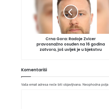
Radoje
Zvicer
pravosnažno
osuđen
na
16
godina
Crna Gora: Radoje Zvicer
zatvora,
još
pravosnažno osuđen na 16 godina
uvijek
zatvora, još uvijek je u bjekstvu
je
u
bjekstvu
Komentariši
Vaša email adresa neće biti objavljivana.
Neophodna polja
K
o
m