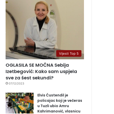
Vijesti Top 5
OGLASILA SE MOĆNA Sebija
Izetbegović: Kako sam uspjela
sve za šest sekundi?
07/12/2023
Elvis Ćustendil je
policajac koji je večeras
u Tuzli ubio Amru
Kahrimanović, vlasnicu