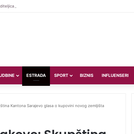
iteljica Valentina Miletić koju porede s Dilettom Leotom oduševila pozira
UDBINE
ESTRADA
SPORT
BIZNIS
INFLUENSERI
pština Kantona Sarajevo glasa o kupovini novog zemljišta