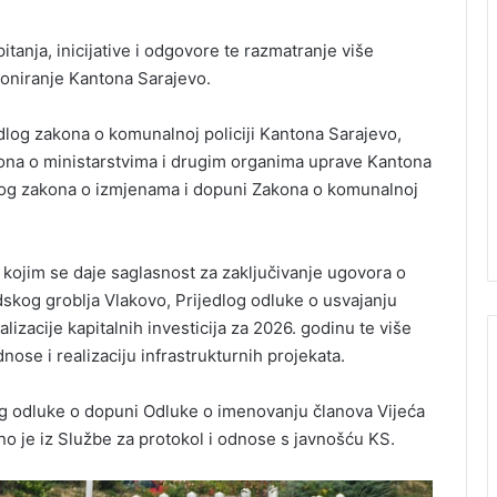
tanja, inicijative i odgovore te razmatranje više
ioniranje Kantona Sarajevo.
edlog zakona o komunalnoj policiji Kantona Sarajevo,
na o ministarstvima i drugim organima uprave Kantona
log zakona o izmjenama i dopuni Zakona o komunalnoj
 kojim se daje saglasnost za zaključivanje ugovora o
skog groblja Vlakovo, Prijedlog odluke o usvajanju
izacije kapitalnih investicija za 2026. godinu te više
se i realizaciju infrastrukturnih projekata.
log odluke o dopuni Odluke o imenovanju članova Vijeća
o je iz Službe za protokol i odnose s javnošću KS.