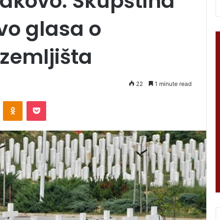
Vlakovo: Skupština
vo glasa o
zemljišta
22
1 minute read
VKontakte
Odnoklassniki
Pocket