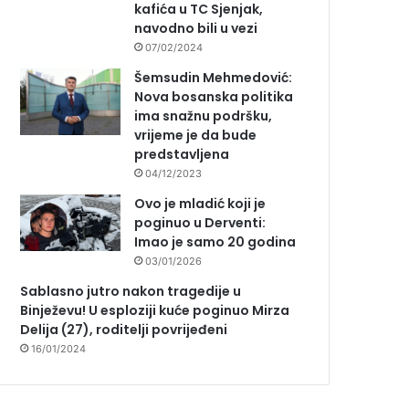
kafića u TC Sjenjak,
navodno bili u vezi
07/02/2024
Šemsudin Mehmedović:
Nova bosanska politika
ima snažnu podršku,
vrijeme je da bude
predstavljena
04/12/2023
Ovo je mladić koji je
poginuo u Derventi:
Imao je samo 20 godina
03/01/2026
Sablasno jutro nakon tragedije u
Binježevu! U esploziji kuće poginuo Mirza
Delija (27), roditelji povrijeđeni
16/01/2024