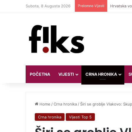
Subota, 8 Augusta 2026
Prelomne Vijesti
Hrvatska vod
POČETNA
VIJESTI
CRNA HRONIKA
S
Home
/
Crna hronika
/
Širi se groblje Vlakovo: Sku
Crna hronika
Vijesti Top 5