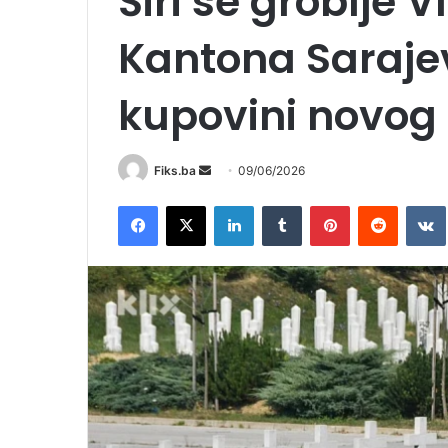
Širi se groblje 
Kantona Saraje
kupovini novog 
Send
Fiks.ba
09/06/2026
an
Facebook
X
LinkedIn
Tumblr
Pinterest
Reddit
email