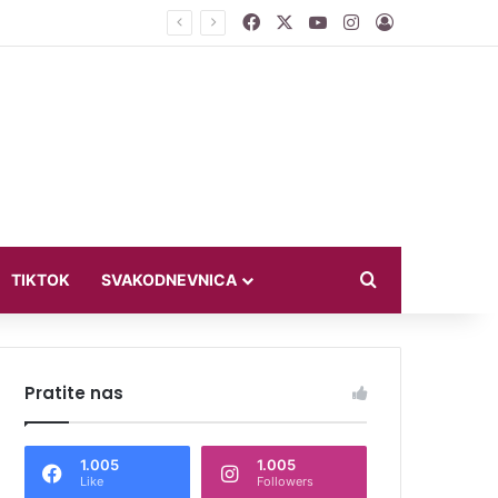
Facebook
X
YouTube
Instagram
Log In
jući u bikiniju
Search for
TIKTOK
SVAKODNEVNICA
Pratite nas
1.005
1.005
Like
Followers