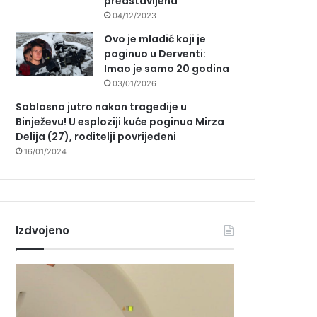
predstavljena
04/12/2023
Ovo je mladić koji je
poginuo u Derventi:
Imao je samo 20 godina
03/01/2026
Sablasno jutro nakon tragedije u
Binježevu! U esploziji kuće poginuo Mirza
Delija (27), roditelji povrijeđeni
16/01/2024
Izdvojeno