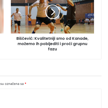
smo
od
Kanade,
možemo
ih
pobijediti
i
Biščević: Kvalitetniji smo od Kanade,
proći
grupnu
možemo ih pobijediti i proći grupnu
fazu
fazu
 su označena sa
*