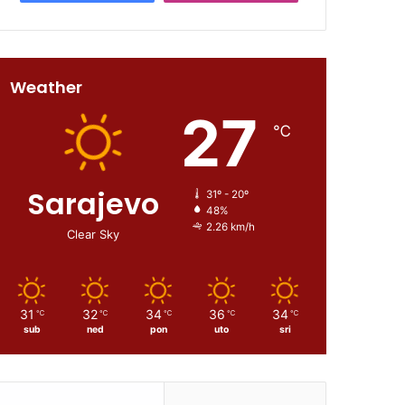
Weather
27
℃
Sarajevo
31º - 20º
48%
2.26 km/h
Clear Sky
31
32
34
36
34
℃
℃
℃
℃
℃
sub
ned
pon
uto
sri