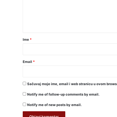
e
n
t
a
r
Ime
*
*
Email
*
Sačuvaj moje ime, email i web stranicu u ovom brow
Notify me of follow-up comments by email.
Notify me of new posts by email.