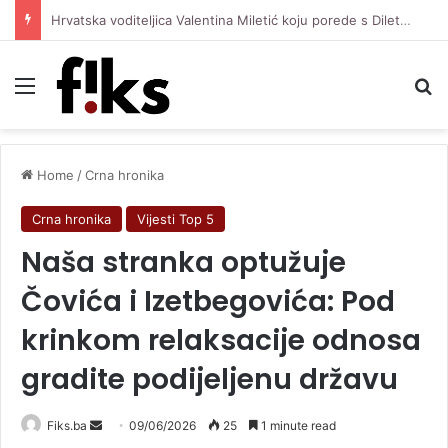
Hrvatska voditeljica Valentina Miletić koju porede s Dilettom Leotom oduševila pozirajući u bikiniju
Menu
Se
Home
/
Crna hronika
Crna hronika
Vijesti Top 5
Naša stranka optužuje
Čovića i Izetbegovića: Pod
krinkom relaksacije odnosa
gradite podijeljenu državu
Send
Fiks.ba
09/06/2026
25
1 minute read