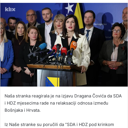
an
email
Naša stranka reagirala je na izjavu Dragana Čovića da SDA
i HDZ mjesecima rade na relaksaciji odnosa između
Bošnjaka i Hrvata.
Iz Naše stranke su poručili da “SDA i HDZ pod krinkom