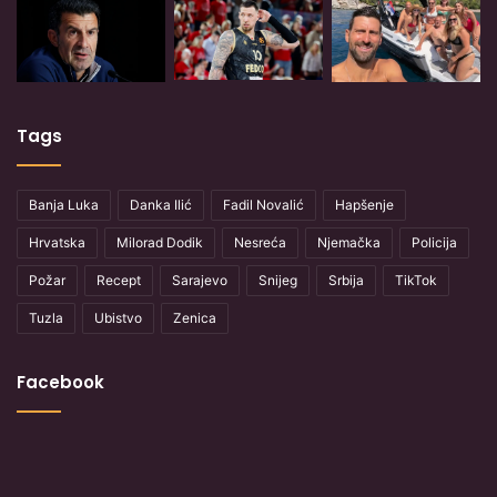
Tags
Banja Luka
Danka Ilić
Fadil Novalić
Hapšenje
Hrvatska
Milorad Dodik
Nesreća
Njemačka
Policija
Požar
Recept
Sarajevo
Snijeg
Srbija
TikTok
Tuzla
Ubistvo
Zenica
Facebook