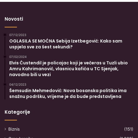
Novosti
07/12/2023
OGLASILA SE MOĆNA Sebija Izetbegović: Kako sam
uspjela sve za šest sekundi?
07/02/2024
Elvis Ćustendil je policajac koji je večeras u Tuzli ubio
Amru Kahrimanović, vlasnicu kafića u TC Sjenjak,
navodno bili u vezi
04/12/2023
Šemsudin Mehmedović: Nova bosanska politika ima
snažnu podršku, vrijeme je da bude predstavljena
Kategorije
Biznis
(151)