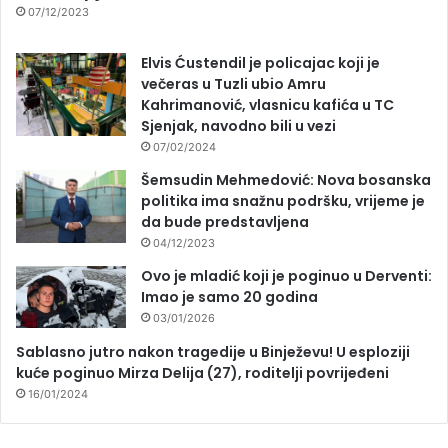
07/12/2023
Elvis Ćustendil je policajac koji je
večeras u Tuzli ubio Amru
Kahrimanović, vlasnicu kafića u TC
Sjenjak, navodno bili u vezi
07/02/2024
Šemsudin Mehmedović: Nova bosanska
politika ima snažnu podršku, vrijeme je
da bude predstavljena
04/12/2023
Ovo je mladić koji je poginuo u Derventi:
Imao je samo 20 godina
03/01/2026
Sablasno jutro nakon tragedije u Binježevu! U esploziji
kuće poginuo Mirza Delija (27), roditelji povrijeđeni
16/01/2024