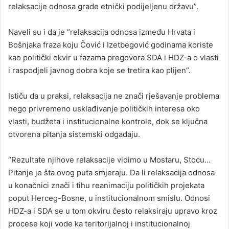
relaksacije odnosa grade etnički podijeljenu državu”.
Naveli su i da je “relaksacija odnosa između Hrvata i
Bošnjaka fraza koju Čović i Izetbegović godinama koriste
kao politički okvir u fazama pregovora SDA i HDZ-a o vlasti
i raspodjeli javnog dobra koje se tretira kao plijen”.
Ističu da u praksi, relaksacija ne znači rješavanje problema
nego privremeno usklađivanje političkih interesa oko
vlasti, budžeta i institucionalne kontrole, dok se ključna
otvorena pitanja sistemski odgađaju.
“Rezultate njihove relaksacije vidimo u Mostaru, Stocu…
Pitanje je šta ovog puta smjeraju. Da li relaksacija odnosa
u konačnici znači i tihu reanimaciju političkih projekata
poput Herceg-Bosne, u institucionalnom smislu. Odnosi
HDZ-a i SDA se u tom okviru često relaksiraju upravo kroz
procese koji vode ka teritorijalnoj i institucionalnoj