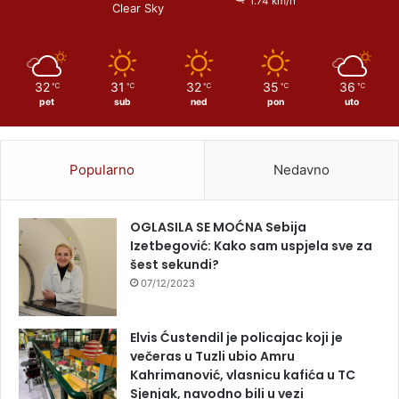
1.74 km/h
Clear Sky
32
31
32
35
36
℃
℃
℃
℃
℃
pet
sub
ned
pon
uto
Popularno
Nedavno
OGLASILA SE MOĆNA Sebija
Izetbegović: Kako sam uspjela sve za
šest sekundi?
07/12/2023
Elvis Ćustendil je policajac koji je
večeras u Tuzli ubio Amru
Kahrimanović, vlasnicu kafića u TC
Sjenjak, navodno bili u vezi