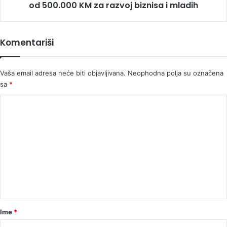
razvoj
od 500.000 KM za razvoj biznisa i mladih
biznisa
i
mladih
Komentariši
Vaša email adresa neće biti objavljivana.
Neophodna polja su označena
sa
*
K
o
m
e
n
t
a
r
Ime
*
*