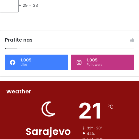
+ 29 = 33
Pratite nas
1.005
1.005
Like
Followers
Weather
21
℃
Sarajevo
32º - 20º
44%