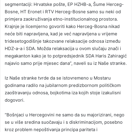
segmentaciji: Hrvatske pošte, EP HZHB-a, Šume Herceg-
Bosne, HT Eronet i RTV Herceg-Bosne samo su neki od
primjera zaokruživanja etno-institucionalnog prostora.
Krajnje je licemjerno govoriti kako Herceg-Bosna nikad
neće biti napravljena, kad je već napravljena u vrijeme
tridesetogodišnje takozvane relaksacije odnosa između
HDZ-a-a i SDA. Možda relaksacija u ovom slučaju znači i
megakanton kako je to potpredsjednik SDA Haris Zahiragić
najavio samo prije mjesec dana”, naveli su iz Naše stranke.
Iz Naše stranke tvrde da se istovremeno u Mostaru
godinama radilo na jubilarnom predizbornom političkom
zaoštravanju odnosa, bojkotima iza kojih stoje izakulisni
dogovori.
“Bošnjaci u Hercegovini ne samo da su majorizirani, nego
se u više sredina suočavaju i s diskriminacijom, posebno
kroz problem nepoštivanja principa pariteta i