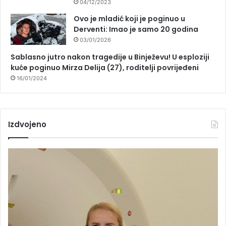
04/12/2023
Ovo je mladić koji je poginuo u
Derventi: Imao je samo 20 godina
03/01/2026
Sablasno jutro nakon tragedije u Binježevu! U esploziji
kuće poginuo Mirza Delija (27), roditelji povrijeđeni
16/01/2024
Izdvojeno