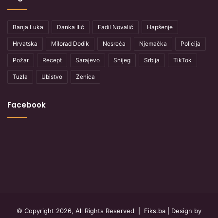
Banja Luka
Danka Ilić
Fadil Novalić
Hapšenje
Hrvatska
Milorad Dodik
Nesreća
Njemačka
Policija
Požar
Recept
Sarajevo
Snijeg
Srbija
TikTok
Tuzla
Ubistvo
Zenica
Facebook
© Copyright 2026, All Rights Reserved |
Fiks.ba
| Design by