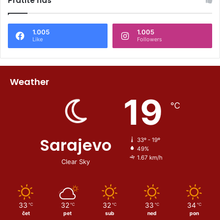
Pratite nas
1.005
1.005
Like
Followers
Weather
19
℃
Sarajevo
33º - 19º
49%
1.67 km/h
Clear Sky
33
32
32
33
34
℃
℃
℃
℃
℃
čet
pet
sub
ned
pon