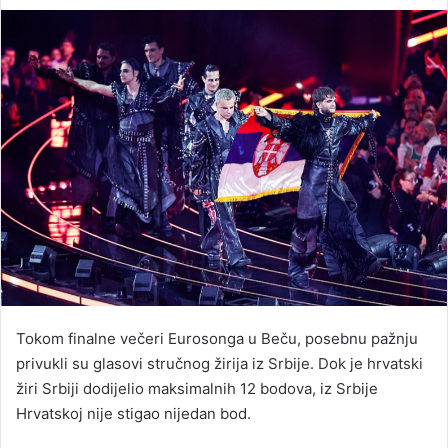
an
email
Tokom finalne večeri Eurosonga u Beču, posebnu pažnju
privukli su glasovi stručnog žirija iz Srbije. Dok je hrvatski
žiri Srbiji dodijelio maksimalnih 12 bodova, iz Srbije
Hrvatskoj nije stigao nijedan bod.