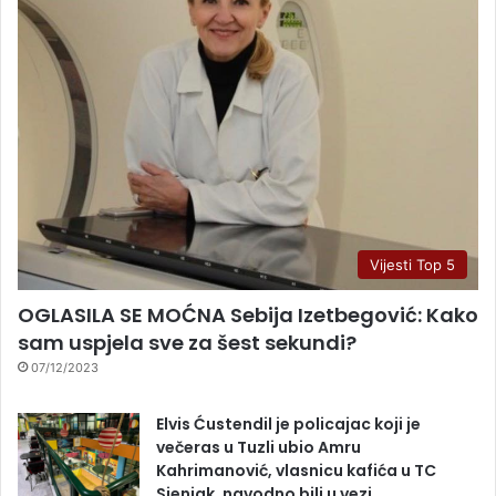
Vijesti Top 5
OGLASILA SE MOĆNA Sebija Izetbegović: Kako
sam uspjela sve za šest sekundi?
07/12/2023
Elvis Ćustendil je policajac koji je
večeras u Tuzli ubio Amru
Kahrimanović, vlasnicu kafića u TC
Sjenjak, navodno bili u vezi