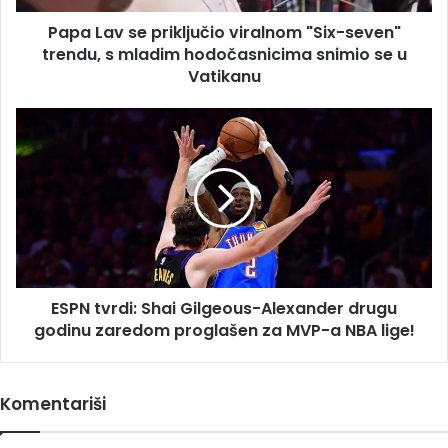
s
Papa Lav se priključio viralnom "Six-seven"
mladim
hodočasnicima
trendu, s mladim hodočasnicima snimio se u
snimio
Vatikanu
se
u
ESPN
Vatikanu
tvrdi:
Shai
Gilgeous-
Alexander
drugu
godinu
zaredom
proglašen
ESPN tvrdi: Shai Gilgeous-Alexander drugu
za
MVP-
godinu zaredom proglašen za MVP-a NBA lige!
a
NBA
lige!
Komentariši