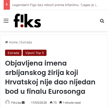
Legendarni Figo bez milosti prema Infantinu: “Lagao je i ukaljao funkciju, sada mora otići”
Menu
Se
Home
/
Estrada
Estrada
Vijesti Top 5
Objavljena imena
srbijanskog žirija koji
Hrvatskoj nije dao nijedan
bod u finalu Eurosonga
Send
Fiks.ba
17/05/2026
75
1 minute read