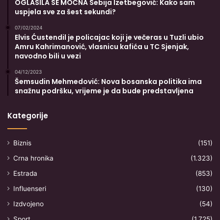
OGLASILA SE MOĆNA Sebija Izetbegović: Kako sam
uspjela sve za šest sekundi?
07/02/2024
Elvis Ćustendil je policajac koji je večeras u Tuzli ubio
Amru Kahrimanović, vlasnicu kafića u TC Sjenjak,
navodno bili u vezi
04/12/2023
Šemsudin Mehmedović: Nova bosanska politika ima
snažnu podršku, vrijeme je da bude predstavljena
Kategorije
Biznis
(151)
Crna hronika
(1.323)
Estrada
(853)
Influenseri
(130)
Izdvojeno
(54)
Sport
(1.725)