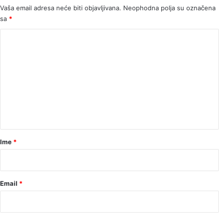
Vaša email adresa neće biti objavljivana.
Neophodna polja su označena
sa
*
K
o
m
e
n
t
a
r
Ime
*
*
Email
*