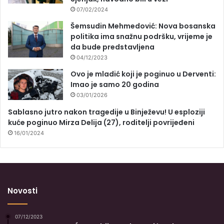
07/02/2024
Šemsudin Mehmedović: Nova bosanska
politika ima snažnu podršku, vrijeme je
da bude predstavljena
04/12/2023
Ovo je mladić koji je poginuo u Derventi:
Imao je samo 20 godina
03/01/2026
Sablasno jutro nakon tragedije u Binježevu! U esploziji
kuće poginuo Mirza Delija (27), roditelji povrijeđeni
16/01/2024
Novosti
07/12/2023