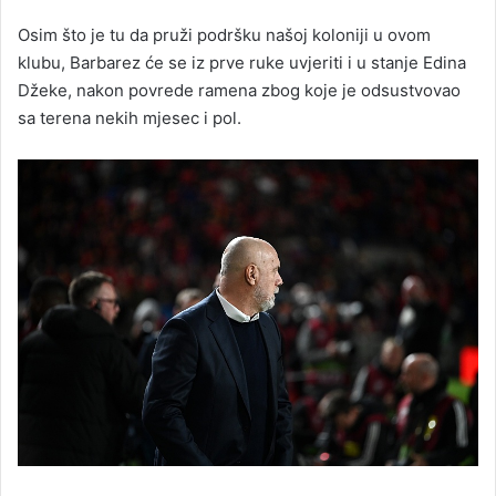
Osim što je tu da pruži podršku našoj koloniji u ovom
klubu, Barbarez će se iz prve ruke uvjeriti i u stanje Edina
Džeke, nakon povrede ramena zbog koje je odsustvovao
sa terena nekih mjesec i pol.