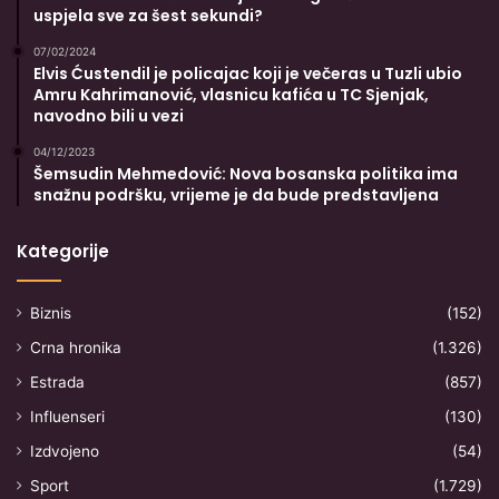
uspjela sve za šest sekundi?
07/02/2024
Elvis Ćustendil je policajac koji je večeras u Tuzli ubio
Amru Kahrimanović, vlasnicu kafića u TC Sjenjak,
navodno bili u vezi
04/12/2023
Šemsudin Mehmedović: Nova bosanska politika ima
snažnu podršku, vrijeme je da bude predstavljena
Kategorije
Biznis
(152)
Crna hronika
(1.326)
Estrada
(857)
Influenseri
(130)
Izdvojeno
(54)
Sport
(1.729)