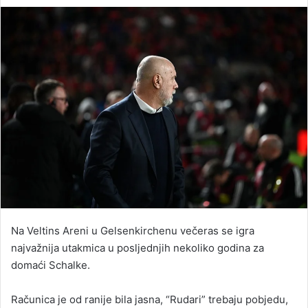
an
email
Na Veltins Areni u Gelsenkirchenu večeras se igra
najvažnija utakmica u posljednjih nekoliko godina za
domaći Schalke.
Računica je od ranije bila jasna, “Rudari” trebaju pobjedu,