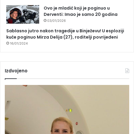
Ovo je mladić koji je poginuo u
Derventi: Imao je samo 20 godina
03/01/2026
Sablasno jutro nakon tragedije u Binježevu! U esploziji
kuće poginuo Mirza Delija (27), roditelji povrijeđeni
16/01/2024
Izdvojeno