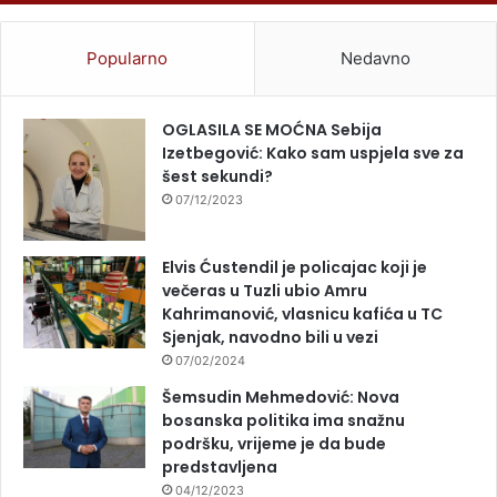
Popularno
Nedavno
OGLASILA SE MOĆNA Sebija
Izetbegović: Kako sam uspjela sve za
šest sekundi?
07/12/2023
Elvis Ćustendil je policajac koji je
večeras u Tuzli ubio Amru
Kahrimanović, vlasnicu kafića u TC
Sjenjak, navodno bili u vezi
07/02/2024
Šemsudin Mehmedović: Nova
bosanska politika ima snažnu
podršku, vrijeme je da bude
predstavljena
04/12/2023