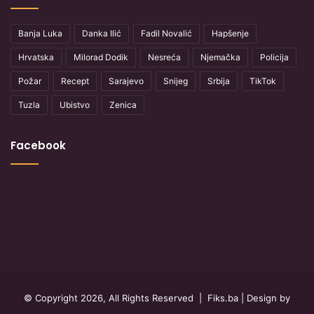
Banja Luka
Danka Ilić
Fadil Novalić
Hapšenje
Hrvatska
Milorad Dodik
Nesreća
Njemačka
Policija
Požar
Recept
Sarajevo
Snijeg
Srbija
TikTok
Tuzla
Ubistvo
Zenica
Facebook
© Copyright 2026, All Rights Reserved |
Fiks.ba
| Design by