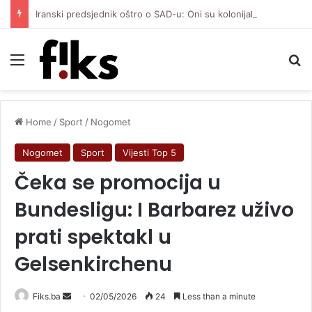
Iranski predsjednik oštro o SAD-u: Oni su kolonijalna i kriminalna država, natjerali smo ih na diplomatiju
Menu
Se
Home
/
Sport
/
Nogomet
Nogomet
Sport
Vijesti Top 5
Čeka se promocija u
Bundesligu: I Barbarez uživo
prati spektakl u
Gelsenkirchenu
Send
Fiks.ba
02/05/2026
24
Less than a minute