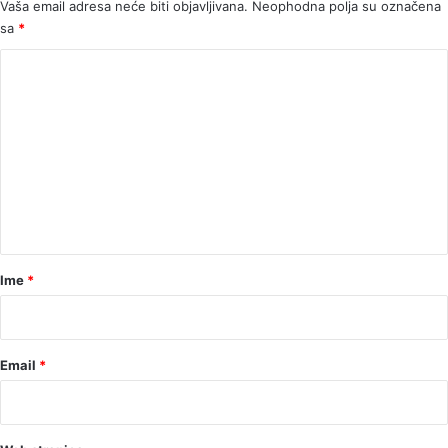
Vaša email adresa neće biti objavljivana.
Neophodna polja su označena
sa
*
K
o
m
e
n
t
a
r
Ime
*
*
Email
*