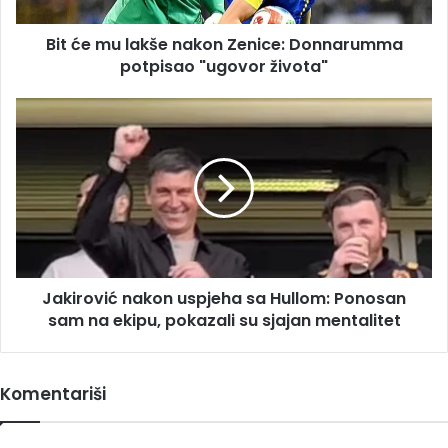
potpisao
"ugovor
Bit će mu lakše nakon Zenice: Donnarumma
života"
potpisao "ugovor života"
Jakirović
nakon
uspjeha
sa
Hullom:
Ponosan
sam
na
ekipu,
Jakirović nakon uspjeha sa Hullom: Ponosan
pokazali
su
sam na ekipu, pokazali su sjajan mentalitet
sjajan
mentalitet
Komentariši