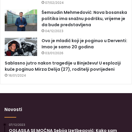
07/02/2024
Šemsudin Mehmedović: Nova bosanska
politika ima snažnu podršku, vrijeme je
da bude predstavljena
04/12/2023
Ovo je mladić koji je poginuo u Derventi:
Imao je samo 20 godina
03/01/2026
Sablasno jutro nakon tragedije u Binježevu! U esploziji
kuće poginuo Mirza Delija (27), roditelji povrijeđeni
16/01/2024
Novosti
07/12/2023
OGLASILA SE MOĆNA Sebija Izetbegović: Kako sam