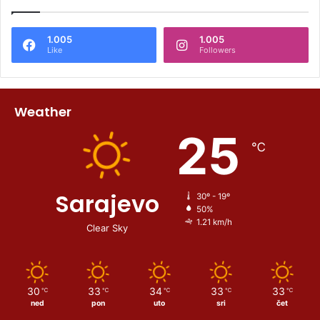
1.005
1.005
Like
Followers
Weather
25
℃
Sarajevo
30º - 19º
50%
1.21 km/h
Clear Sky
30
33
34
33
33
℃
℃
℃
℃
℃
ned
pon
uto
sri
čet