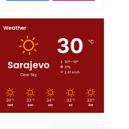
Weather
30
℃
Sarajevo
30º - 19º
31%
2.41 km/h
Clear Sky
30
33
34
33
33
℃
℃
℃
℃
℃
ned
pon
uto
sri
čet