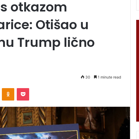
 s otkazom
rice: Otišao u
mu Trump lično
30
1 minute read
VKontakte
Odnoklassniki
Pocket