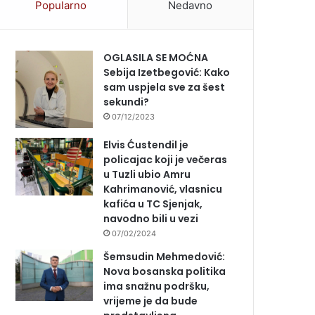
Popularno
Nedavno
OGLASILA SE MOĆNA
Sebija Izetbegović: Kako
sam uspjela sve za šest
sekundi?
07/12/2023
Elvis Ćustendil je
policajac koji je večeras
u Tuzli ubio Amru
Kahrimanović, vlasnicu
kafića u TC Sjenjak,
navodno bili u vezi
07/02/2024
Šemsudin Mehmedović:
Nova bosanska politika
ima snažnu podršku,
vrijeme je da bude