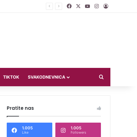
Facebook
X
YouTube
Instagram
Log In
smo ih na diplomatiju
Search for
TIKTOK
SVAKODNEVNICA
Pratite nas
1.005
1.005
Like
Followers