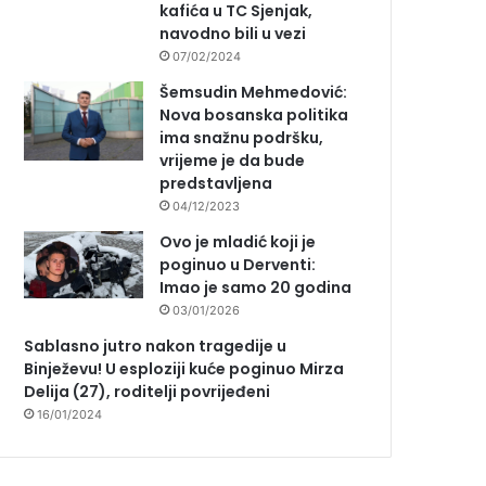
kafića u TC Sjenjak,
navodno bili u vezi
07/02/2024
Šemsudin Mehmedović:
Nova bosanska politika
ima snažnu podršku,
vrijeme je da bude
predstavljena
04/12/2023
Ovo je mladić koji je
poginuo u Derventi:
Imao je samo 20 godina
03/01/2026
Sablasno jutro nakon tragedije u
Binježevu! U esploziji kuće poginuo Mirza
Delija (27), roditelji povrijeđeni
16/01/2024