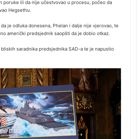
an poruke ili da nije učestvovao u procesu, počeo da
rovao Hegsethu.
da je odluka donesena, Phelan i dalje nije vjerovao, te
ično američki predsjednik saopšti da je dobio otkaz.
h bliskih saradnika predsjednika SAD-a te je napustio