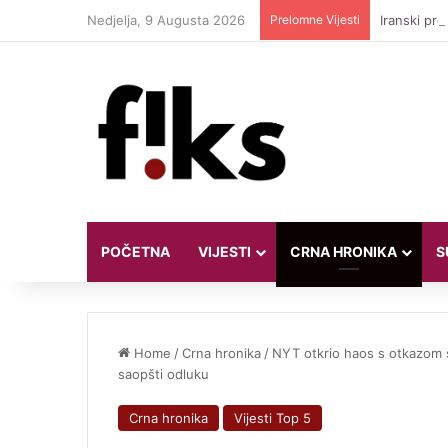
Nedjelja, 9 Augusta 2026
Prelomne Vijesti
Iranski pre
POČETNA
VIJESTI
CRNA HRONIKA
S
Home
/
Crna hronika
/
NYT otkrio haos s otkazom s
saopšti odluku
Crna hronika
Vijesti Top 5