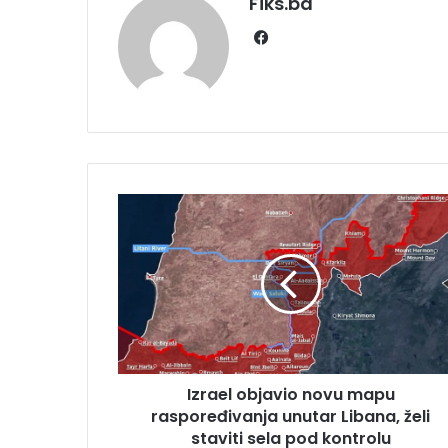
Fiks.ba
Facebook
Izrael
objavio
novu
mapu
raspoređivanja
unutar
Libana,
želi
staviti
Izrael objavio novu mapu
sela
pod
raspoređivanja unutar Libana, želi
kontrolu
staviti sela pod kontrolu