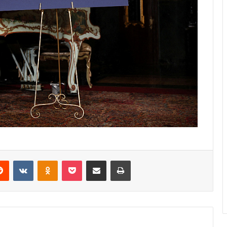
erest
Reddit
VKontakte
Odnoklassniki
Pocket
Share via Email
Print