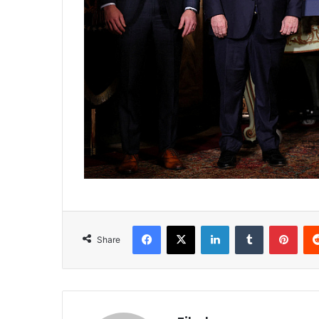
Facebook
X
LinkedIn
Tumblr
Pint
Share