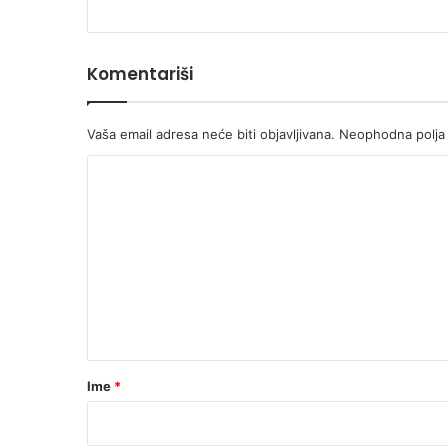
Komentariši
Vaša email adresa neće biti objavljivana.
Neophodna polja
K
o
m
e
n
t
a
r
Ime
*
*