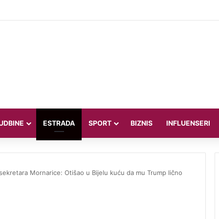
dsjednik oštro o SAD-u: Oni su kolonijalna i kriminalna država, natjerali 
UDBINE
ESTRADA
SPORT
BIZNIS
INFLUENSERI
ekretara Mornarice: Otišao u Bijelu kuću da mu Trump lično