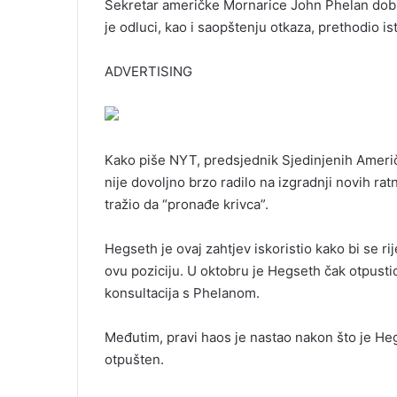
Sekretar američke Mornarice John Phelan dobi
je odluci, kao i saopštenju otkaza, prethodio is
ADVERTISING
Kako piše NYT, predsjednik Sjedinjenih Ameri
nije dovoljno brzo radilo na izgradnji novih ra
tražio da “pronađe krivca”.
Hegseth je ovaj zahtjev iskoristio kako bi se r
ovu poziciju. U oktobru je Hegseth čak otpust
konsultacija s Phelanom.
Međutim, pravi haos je nastao nakon što je Heg
otpušten.