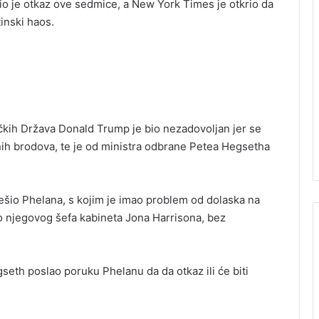
o je otkaz ove sedmice, a New York Times je otkrio da
tinski haos.
čkih Država Donald Trump je bio nezadovoljan jer se
tnih brodova, te je od ministra odbrane Petea Hegsetha
iješio Phelana, s kojim je imao problem od dolaska na
io njegovog šefa kabineta Jona Harrisona, bez
seth poslao poruku Phelanu da da otkaz ili će biti