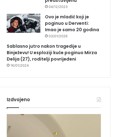
predstavljena
04/12/2023
Ovo je mladić koji je
poginuo u Derventi:
Imao je samo 20 godina
03/01/2026
Sablasno jutro nakon tragedije u
Binježevu! U esploziji kuće poginuo Mirza
Delija (27), roditelji povrijeđeni
16/01/2024
Izdvojeno