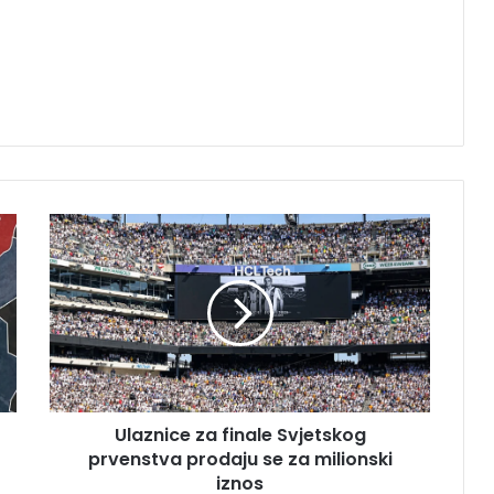
Ulaznice
za
finale
Svjetskog
prvenstva
prodaju
se
za
milionski
Ulaznice za finale Svjetskog
iznos
prvenstva prodaju se za milionski
iznos