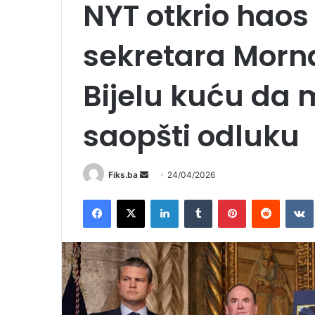
NYT otkrio haos
sekretara Morna
Bijelu kuću da 
saopšti odluku
Send
Fiks.ba
24/04/2026
an
Facebook
X
LinkedIn
Tumblr
Pinterest
Reddit
email