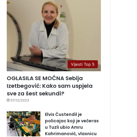
Vijesti Top 5
OGLASILA SE MOĆNA Sebija
Izetbegović: Kako sam uspjela
sve za šest sekundi?
07/12/2023
Elvis Ćustendil je
policajac koji je večeras
u Tuzli ubio Amru
Kahrimanović, vlasnicu