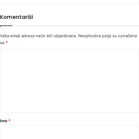
je
izgledala
Komentariši
sa
70
i
Vaša email adresa neće biti objavljivana.
Neophodna polja su označena
kako
sa
*
izgleda
sada
K
o
m
e
n
t
a
r
Ime
*
*