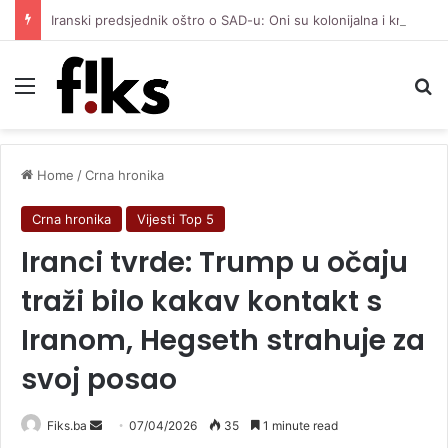
Iranski predsjednik oštro o SAD-u: Oni su kolonijalna i kriminalna država, natjerali smo ih na diplomatiju
Menu
Se
Home
/
Crna hronika
Crna hronika
Vijesti Top 5
Iranci tvrde: Trump u očaju
traži bilo kakav kontakt s
Iranom, Hegseth strahuje za
svoj posao
Send
Fiks.ba
07/04/2026
35
1 minute read