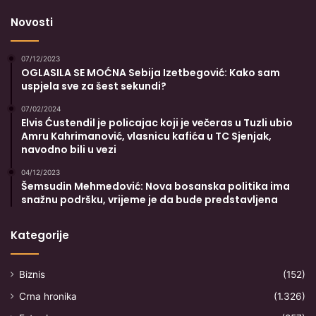
Novosti
07/12/2023
OGLASILA SE MOĆNA Sebija Izetbegović: Kako sam
uspjela sve za šest sekundi?
07/02/2024
Elvis Ćustendil je policajac koji je večeras u Tuzli ubio
Amru Kahrimanović, vlasnicu kafića u TC Sjenjak,
navodno bili u vezi
04/12/2023
Šemsudin Mehmedović: Nova bosanska politika ima
snažnu podršku, vrijeme je da bude predstavljena
Kategorije
Biznis
(152)
Crna hronika
(1.326)