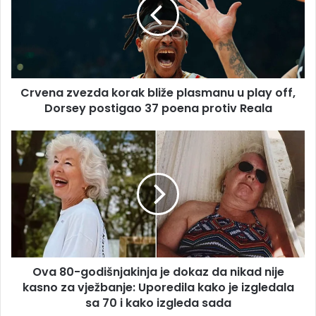
bliže
plasmanu
u
play
off,
Dorsey
Crvena zvezda korak bliže plasmanu u play off,
postigao
37
Dorsey postigao 37 poena protiv Reala
poena
protiv
Ova
Reala
80-
godišnjakinja
je
dokaz
da
nikad
nije
kasno
Ova 80-godišnjakinja je dokaz da nikad nije
za
vježbanje:
kasno za vježbanje: Uporedila kako je izgledala
Uporedila
sa 70 i kako izgleda sada
kako