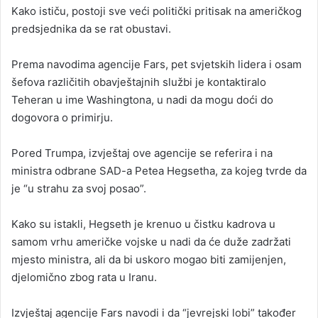
Kako ističu, postoji sve veći politički pritisak na američkog
predsjednika da se rat obustavi.
Prema navodima agencije Fars, pet svjetskih lidera i osam
šefova različitih obavještajnih službi je kontaktiralo
Teheran u ime Washingtona, u nadi da mogu doći do
dogovora o primirju.
Pored Trumpa, izvještaj ove agencije se referira i na
ministra odbrane SAD-a Petea Hegsetha, za kojeg tvrde da
je “u strahu za svoj posao”.
Kako su istakli, Hegseth je krenuo u čistku kadrova u
samom vrhu američke vojske u nadi da će duže zadržati
mjesto ministra, ali da bi uskoro mogao biti zamijenjen,
djelomično zbog rata u Iranu.
Izvještaj agencije Fars navodi i da “jevrejski lobi” također