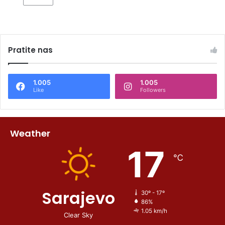
Pratite nas
1.005
1.005
Like
Followers
Weather
17
℃
Sarajevo
30º - 17º
86%
1.05 km/h
Clear Sky