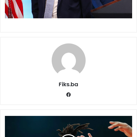
Fiks.ba
Facebook
Crvena
zvezda
korak