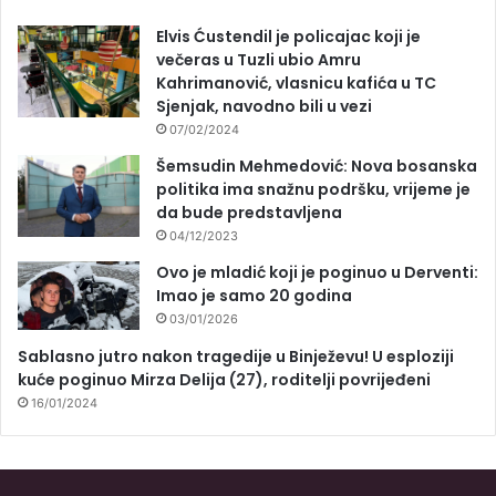
Elvis Ćustendil je policajac koji je
večeras u Tuzli ubio Amru
Kahrimanović, vlasnicu kafića u TC
Sjenjak, navodno bili u vezi
07/02/2024
Šemsudin Mehmedović: Nova bosanska
politika ima snažnu podršku, vrijeme je
da bude predstavljena
04/12/2023
Ovo je mladić koji je poginuo u Derventi:
Imao je samo 20 godina
03/01/2026
Sablasno jutro nakon tragedije u Binježevu! U esploziji
kuće poginuo Mirza Delija (27), roditelji povrijeđeni
16/01/2024