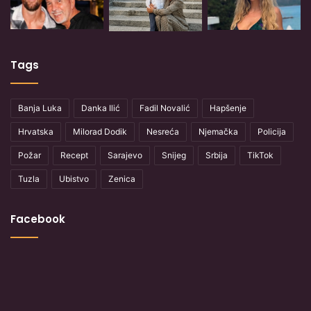
Tags
Banja Luka
Danka Ilić
Fadil Novalić
Hapšenje
Hrvatska
Milorad Dodik
Nesreća
Njemačka
Policija
Požar
Recept
Sarajevo
Snijeg
Srbija
TikTok
Tuzla
Ubistvo
Zenica
Facebook