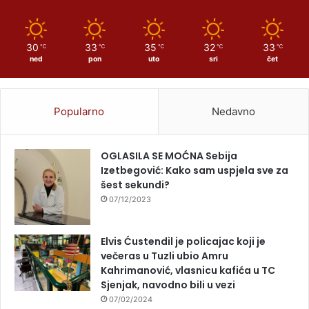
30
33
35
32
33
℃
℃
℃
℃
℃
ned
pon
uto
sri
čet
Popularno
Nedavno
OGLASILA SE MOĆNA Sebija
Izetbegović: Kako sam uspjela sve za
šest sekundi?
07/12/2023
Elvis Ćustendil je policajac koji je
večeras u Tuzli ubio Amru
Kahrimanović, vlasnicu kafića u TC
Sjenjak, navodno bili u vezi
07/02/2024