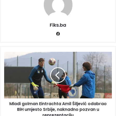
Fiks.ba
Facebook
Mladi
golman
Eintrachta
Amil
Šiljević
odabrao
BiH
umjesto
Srbije,
Mladi golman Eintrachta Amil Šiljević odabrao
naknadno
pozvan
BiH umjesto Srbije, naknadno pozvan u
u
reprezentaciju