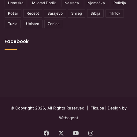
Hrvatska
Milorad Dodik
Nesreća
Njemačka
Policija
Požar
Recept
Sarajevo
Snijeg
Srbija
TikTok
Tuzla
Ubistvo
Zenica
Facebook
© Copyright 2026, All Rights Reserved |
Fiks.ba
| Design by
Webagent
Facebook
X
YouTube
Instagram