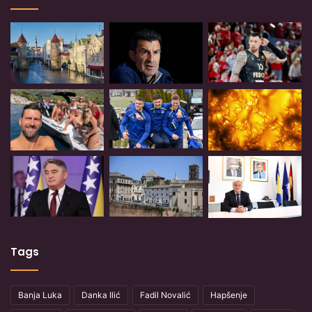
Tags
Banja Luka
Danka Ilić
Fadil Novalić
Hapšenje