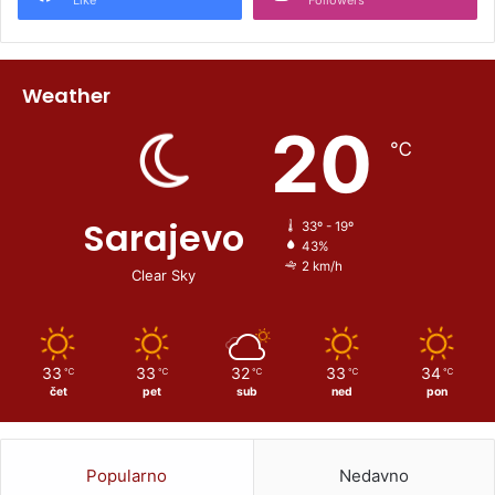
Like
Followers
Weather
20
℃
Sarajevo
33º - 19º
43%
2 km/h
Clear Sky
33
33
32
33
34
℃
℃
℃
℃
℃
čet
pet
sub
ned
pon
Popularno
Nedavno