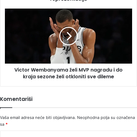
reprezentaciju
Victor
Wembanyama
želi
MVP
nagradu
i
do
kraja
sezone
Victor Wembanyama želi MVP nagradu i do
želi
otkloniti
kraja sezone želi otkloniti sve dileme
sve
dileme
Komentariši
Vaša email adresa neće biti objavljivana.
Neophodna polja su označena
sa
*
K