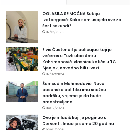
OGLASILA SE MOĆNA Sebija
Izetbegović: Kako sam uspjela sve za
šest sekundi?
07/12/2023
Elvis Ćustendil je policajac koji je
večeras u Tuzli ubio Amru
Kahrimanović, vlasnicu kafića u TC
Sjenjak, navodno bili u vezi
07/02/2024
Šemsudin Mehmedović: Nova
bosanska politika ima snažnu
podršku, vrijeme je da bude
predstavljena
04/12/2023
Ovo je mladić koji je poginuo u
Derventi: Imao je samo 20 godina
03/01/2026