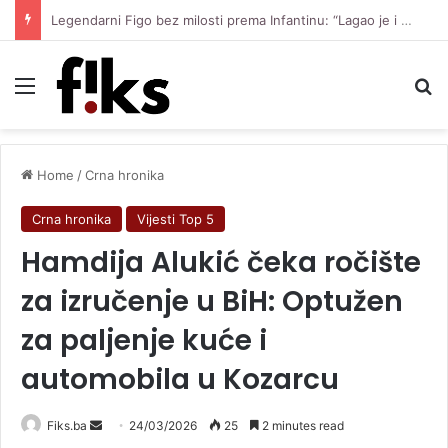
Legendarni Figo bez milosti prema Infantinu: “Lagao je i ukaljao funkciju, sada mora otići”
Menu
Se
Home
/
Crna hronika
Crna hronika
Vijesti Top 5
Hamdija Alukić čeka ročište
za izručenje u BiH: Optužen
za paljenje kuće i
automobila u Kozarcu
Send
Fiks.ba
24/03/2026
25
2 minutes read