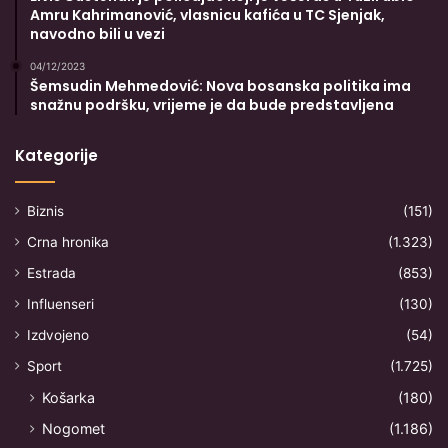
Amru Kahrimanović, vlasnicu kafića u TC Sjenjak,
navodno bili u vezi
04/12/2023
Šemsudin Mehmedović: Nova bosanska politika ima
snažnu podršku, vrijeme je da bude predstavljena
Kategorije
Biznis
(151)
Crna hronika
(1.323)
Estrada
(853)
Influenseri
(130)
Izdvojeno
(54)
Sport
(1.725)
Košarka
(180)
Nogomet
(1.186)