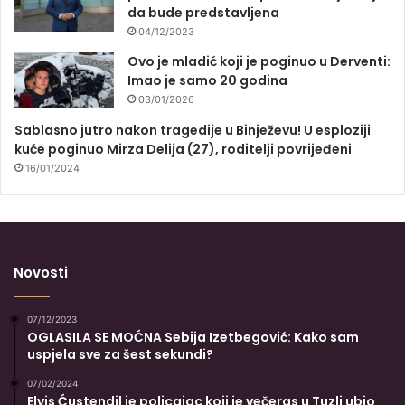
da bude predstavljena
04/12/2023
Ovo je mladić koji je poginuo u Derventi:
Imao je samo 20 godina
03/01/2026
Sablasno jutro nakon tragedije u Binježevu! U esploziji
kuće poginuo Mirza Delija (27), roditelji povrijeđeni
16/01/2024
Novosti
07/12/2023
OGLASILA SE MOĆNA Sebija Izetbegović: Kako sam
uspjela sve za šest sekundi?
07/02/2024
Elvis Ćustendil je policajac koji je večeras u Tuzli ubio