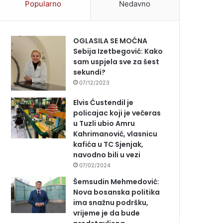
Popularno
Nedavno
OGLASILA SE MOĆNA
Sebija Izetbegović: Kako
sam uspjela sve za šest
sekundi?
07/12/2023
Elvis Ćustendil je
policajac koji je večeras
u Tuzli ubio Amru
Kahrimanović, vlasnicu
kafića u TC Sjenjak,
navodno bili u vezi
07/02/2024
Šemsudin Mehmedović:
Nova bosanska politika
ima snažnu podršku,
vrijeme je da bude