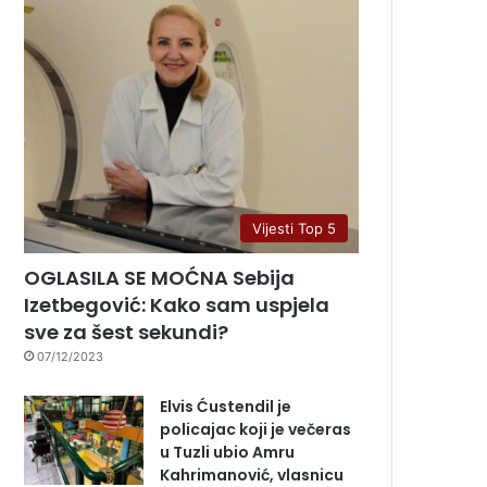
Vijesti Top 5
OGLASILA SE MOĆNA Sebija
Izetbegović: Kako sam uspjela
sve za šest sekundi?
07/12/2023
Elvis Ćustendil je
policajac koji je večeras
u Tuzli ubio Amru
Kahrimanović, vlasnicu