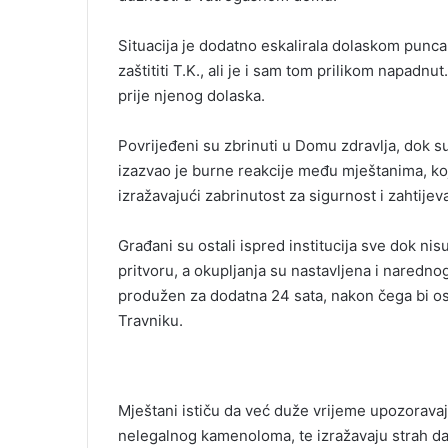
Situacija je dodatno eskalirala dolaskom punc
zaštititi T.K., ali je i sam tom prilikom napadnut
prije njenog dolaska.
Povrijeđeni su zbrinuti u Domu zdravlja, dok s
izazvao je burne reakcije među mještanima, koj
izražavajući zabrinutost za sigurnost i zahtije
Građani su ostali ispred institucija sve dok nis
pritvoru, a okupljanja su nastavljena i naredn
produžen za dodatna 24 sata, nakon čega bi osu
Travniku.
Mještani ističu da već duže vrijeme upozoravaj
nelegalnog kamenoloma, te izražavaju strah da 