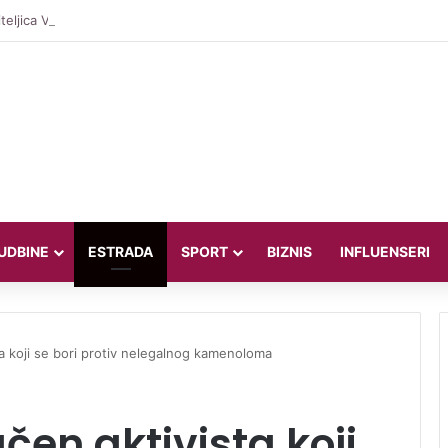
teljica Valentina Miletić koju porede s Dilettom Leotom oduševila poziraju
UDBINE
ESTRADA
SPORT
BIZNIS
INFLUENSERI
a koji se bori protiv nelegalnog kamenoloma
čen aktivista koji