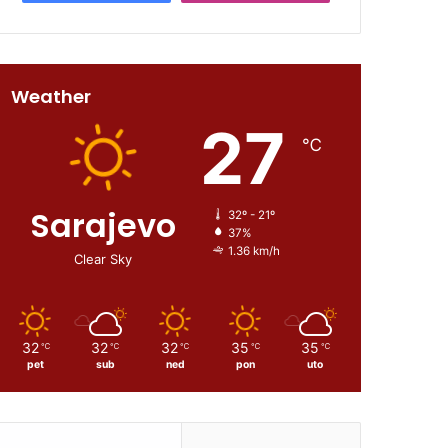
Weather
27
℃
Sarajevo
32º - 21º
37%
1.36 km/h
Clear Sky
32
32
32
35
35
℃
℃
℃
℃
℃
pet
sub
ned
pon
uto