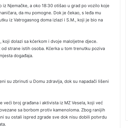
o iz Njemačke, a oko 18:30 otišao u grad po vozilo koje
ehaničara, da mu pomogne. Dok je čekao, s leđa mu
nutku iz Vatrogasnog doma izlazi i S.M., koji je bio na
 koji dolazi sa kćerkom i dvoje maloljetne djece.
t od strane istih osoba. Kćerka u tom trenutku poziva
 mjesta događaja.
eni su zbrinuti u Domu zdravlja, dok su napadači lišeni
veći broj građana i aktivista iz MZ Vesela, koji već
 povezane sa borbom protiv kamenoloma. Zbog ranijih
ani su ostali ispred zgrade sve dok nisu dobili potvrdu
ata.