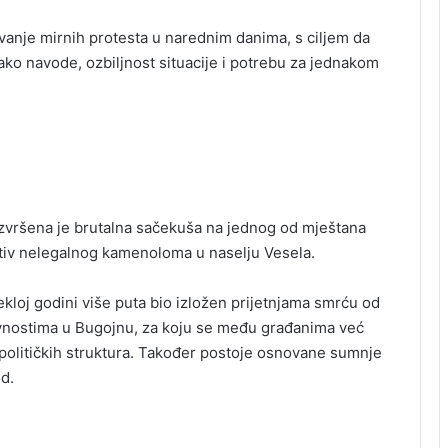
anje mirnih protesta u narednim danima, s ciljem da
ako navode, ozbiljnost situacije i potrebu za jednakom
 izvršena je brutalna sačekuša na jednog od mještana
rotiv nelegalnog kamenoloma u naselju Vesela.
kloj godini više puta bio izložen prijetnjama smrću od
ivnostima u Bugojnu, za koju se među građanima već
 političkih struktura. Također postoje osnovane sumnje
d.