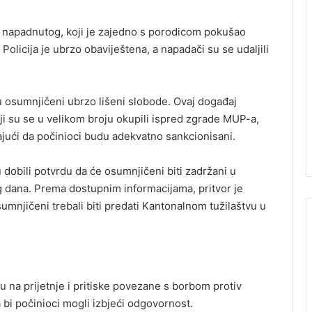
a napadnutog, koji je zajedno s porodicom pokušao
. Policija je ubrzo obaviještena, a napadači su se udaljili
u osumnjičeni ubrzo lišeni slobode. Ovaj događaj
i su se u velikom broju okupili ispred zgrade MUP-a,
vajući da počinioci budu adekvatno sankcionisani.
u dobili potvrdu da će osumnjičeni biti zadržani u
og dana. Prema dostupnim informacijama, pritvor je
mnjičeni trebali biti predati Kantonalnom tužilaštvu u
u na prijetnje i pritiske povezane s borbom protiv
bi počinioci mogli izbjeći odgovornost.