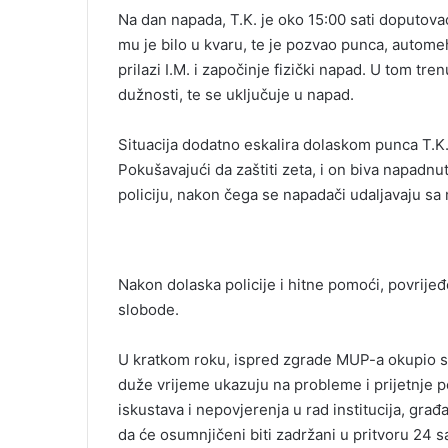
Na dan napada, T.K. je oko 15:00 sati doputova
mu je bilo u kvaru, te je pozvao punca, autom
prilazi I.M. i započinje fizički napad. U tom tre
dužnosti, te se uključuje u napad.
Situacija dodatno eskalira dolaskom punca T.K.,
Pokušavajući da zaštiti zeta, i on biva napadnu
policiju, nakon čega se napadači udaljavaju sa
Nakon dolaska policije i hitne pomoći, povrijeđ
slobode.
U kratkom roku, ispred zgrade MUP-a okupio se 
duže vrijeme ukazuju na probleme i prijetnje
iskustava i nepovjerenja u rad institucija, građ
da će osumnjičeni biti zadržani u pritvoru 24 s