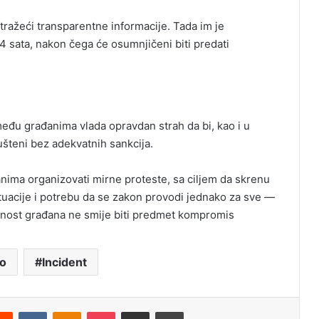
tražeći transparentne informacije. Tada im je
 sata, nakon čega će osumnjičeni biti predati
među građanima vlada opravdan strah da bi, kao i u
pušteni bez adekvatnih sankcija.
ima organizovati mirne proteste, sa ciljem da skrenu
ituacije i potrebu da se zakon provodi jednako za sve —
gurnost građana ne smije biti predmet kompromis
o
Incident
erest
Reddit
VKontakte
Odnoklassniki
Pocket
Share via Email
Print