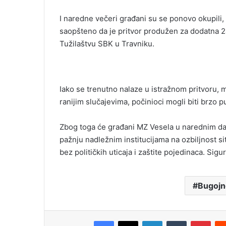
I naredne večeri građani su se ponovo okupili, 
saopšteno da je pritvor produžen za dodatna 24
Tužilaštvu SBK u Travniku.
Iako se trenutno nalaze u istražnom pritvoru, 
ranijim slučajevima, počinioci mogli biti brzo 
Zbog toga će građani MZ Vesela u narednim dan
pažnju nadležnim institucijama na ozbiljnost s
bez političkih uticaja i zaštite pojedinaca. Si
Bugojn
Facebook
X
LinkedIn
Tumblr
Pint