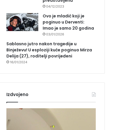
predstavljena
04/12/2023
Ovo je mladić koji je
poginuo u Derventi:
Imao je samo 20 godina
03/01/2026
Sablasno jutro nakon tragedije u
Binježevu! U esploziji kuće poginuo Mirza
Delija (27), roditelji povrijeđeni
16/01/2024
Izdvojeno