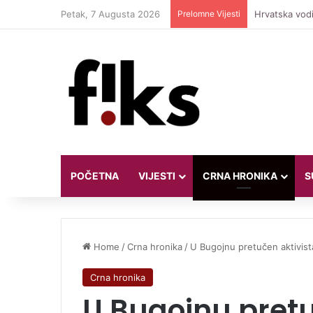
Petak, 7 Augusta 2026
Prelomne Vijesti
Hrvatska vodi
POČETNA
VIJESTI
CRNA HRONIKA
S
Home
/
Crna hronika
/
U Bugojnu pretučen aktivist
Crna hronika
U Bugojnu pretu