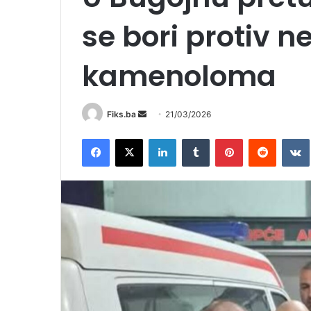
se bori protiv 
kamenoloma
Send
Fiks.ba
21/03/2026
an
Facebook
X
LinkedIn
Tumblr
Pinterest
Reddit
email