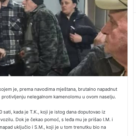
 kojem je, prema navodima mještana, brutalno napadnut
po protivljenju nelegalnom kamenolomu u ovom naselju.
ati, kada je T.K., koji je istog dana doputovao iz
 vozilu. Dok je čekao pomoć, s leđa mu je prišao I.M. i
napad uključio i S.M., koji je u tom trenutku bio na