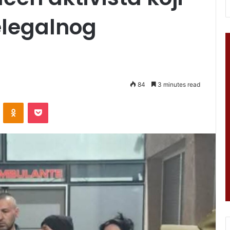
nelegalnog
84
3 minutes read
VKontakte
Odnoklassniki
Pocket