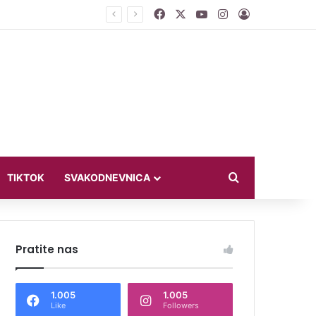
Facebook
X
YouTube
Instagram
Log In
ći u bikiniju
Search for
TIKTOK
SVAKODNEVNICA
Pratite nas
1.005
1.005
Like
Followers