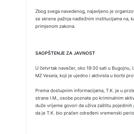
Zbog svega navedenog, najavljeno je organizov
se skrene pažnja nadležnim institucijama na, k
primjenom zakona.
SAOPŠTENJE ZA JAVNOST
U četvrtak navečer, oko 19:30 sati u Bugojnu,
MZ Vesela, koji je ujedno i aktivista u borbi p
Prema dostupnim informacijama, T.K. je u prote
strane I.M., osobe poznate po kriminalnim akt
duže vrijeme govori da uživa zaštitu pojedinih
da je T.K. bio praćen određeni vremenski perio