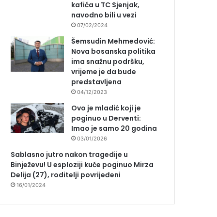
kafića u TC Sjenjak,
navodno bili u vezi
07/02/2024
Šemsudin Mehmedović:
Nova bosanska politika
ima snažnu podršku,
vrijeme je da bude
predstavljena
04/12/2023
Ovo je mladić koji je
poginuo u Derventi:
Imao je samo 20 godina
03/01/2026
Sablasno jutro nakon tragedije u
Binježevu! U esploziji kuće poginuo Mirza
Delija (27), roditelji povrijeđeni
16/01/2024