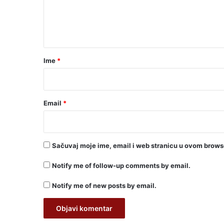
n
t
a
r
Ime
*
*
Email
*
Sačuvaj moje ime, email i web stranicu u ovom brow
Notify me of follow-up comments by email.
Notify me of new posts by email.