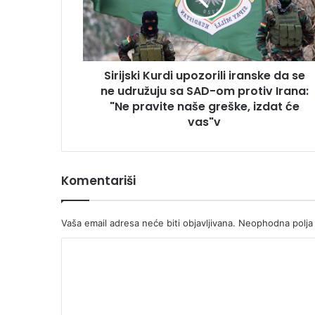
se
ne
udružuju
sa
Sirijski Kurdi upozorili iranske da se
SAD-
om
ne udružuju sa SAD-om protiv Irana:
protiv
"Ne pravite naše greške, izdat će
Irana:
vas"v
"Ne
pravite
naše
greške,
Komentariši
izdat
će
vas"v
Vaša email adresa neće biti objavljivana.
Neophodna polja
K
o
m
e