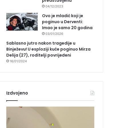
predstavljena
04/12/2023
Ovo je mladić koji je
poginuo u Derventi:
Imao je samo 20 godina
03/01/2026
Sablasno jutro nakon tragedije u
Binježevu! U esploziji kuće poginuo Mirza
Delija (27), roditelji povrijeđeni
16/01/2024
Izdvojeno