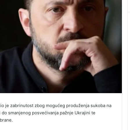
azio je zabrinutost zbog mogućeg produženja sukoba na
i do smanjenog posvećivanja pažnje Ukrajini te
brane.