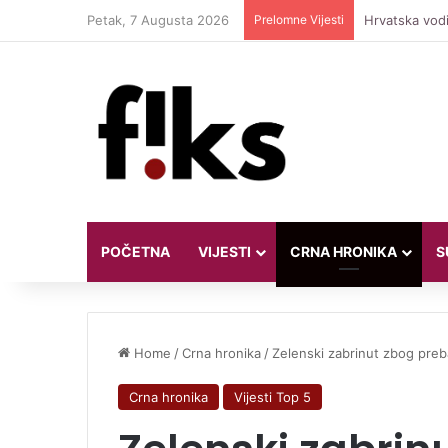
Petak, 7 Augusta 2026
Prelomne Vijesti
Hrvatska vodi
POČETNA
VIJESTI
CRNA HRONIKA
S
Home
/
Crna hronika
/
Zelenski zabrinut zbog preba
Crna hronika
Vijesti Top 5