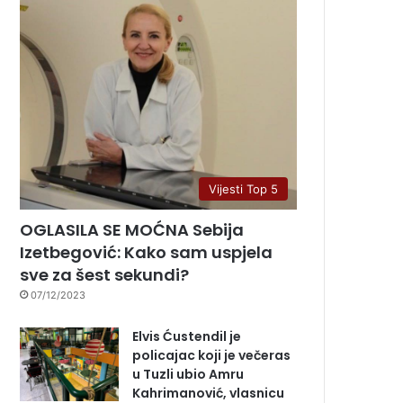
Vijesti Top 5
OGLASILA SE MOĆNA Sebija
Izetbegović: Kako sam uspjela
sve za šest sekundi?
07/12/2023
Elvis Ćustendil je
policajac koji je večeras
u Tuzli ubio Amru
Kahrimanović, vlasnicu