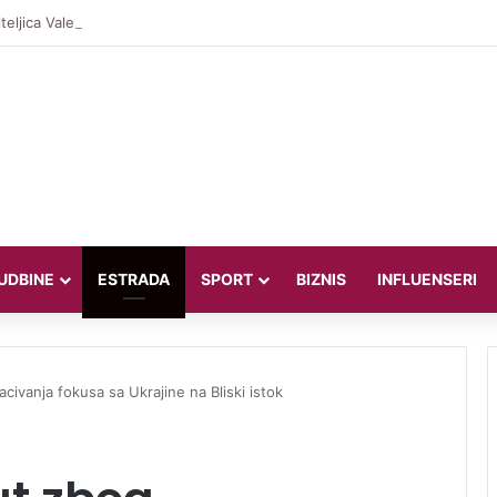
teljica Valentina Miletić koju porede s Dilettom Leotom oduševila poziraju
UDBINE
ESTRADA
SPORT
BIZNIS
INFLUENSERI
civanja fokusa sa Ukrajine na Bliski istok