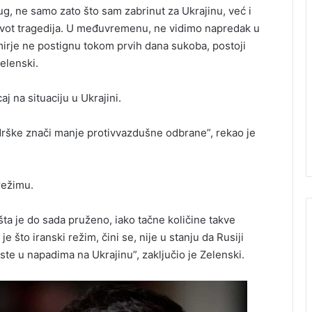
ug, ne samo zato što sam zabrinut za Ukrajinu, već i
ki život tragedija. U međuvremenu, ne vidimo napredak u
imirje ne postignu tokom prvih dana sukoba, postoji
elenski.
j na situaciju u Ukrajini.
rške znači manje protivvazdušne odbrane”, rekao je
režimu.
a je do sada pruženo, iako tačne količine takve
 što iranski režim, čini se, nije u stanju da Rusiji
ste u napadima na Ukrajinu”, zaključio je Zelenski.