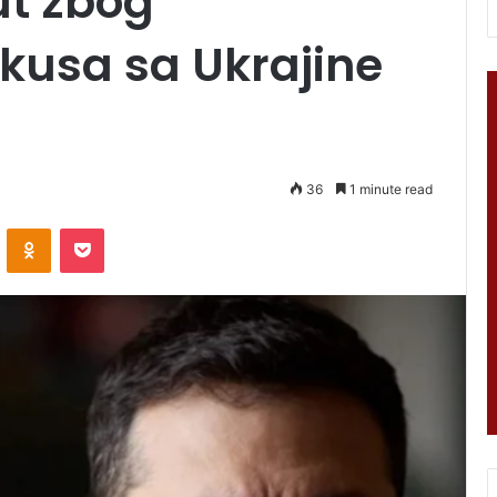
ut zbog
kusa sa Ukrajine
36
1 minute read
VKontakte
Odnoklassniki
Pocket