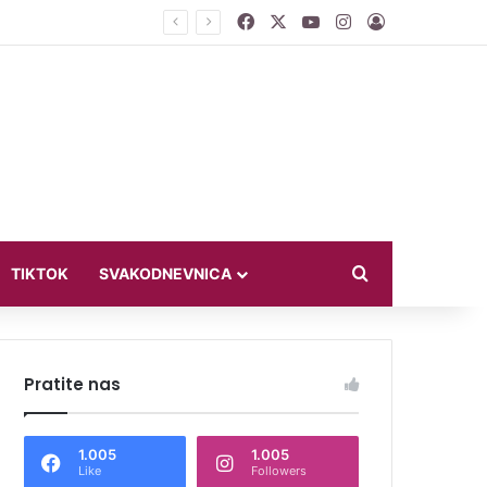
Facebook
X
YouTube
Instagram
Log In
ći u bikiniju
Search for
TIKTOK
SVAKODNEVNICA
Pratite nas
1.005
1.005
Like
Followers