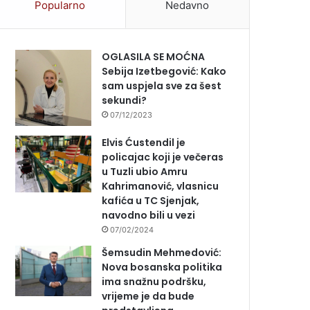
Popularno
Nedavno
OGLASILA SE MOĆNA
Sebija Izetbegović: Kako
sam uspjela sve za šest
sekundi?
07/12/2023
Elvis Ćustendil je
policajac koji je večeras
u Tuzli ubio Amru
Kahrimanović, vlasnicu
kafića u TC Sjenjak,
navodno bili u vezi
07/02/2024
Šemsudin Mehmedović:
Nova bosanska politika
ima snažnu podršku,
vrijeme je da bude