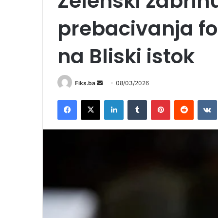
Zelenski zabrin
prebacivanja fo
na Bliski istok
Send
Fiks.ba
08/03/2026
an
Facebook
X
LinkedIn
Tumblr
Pinterest
Reddit
email