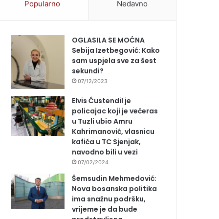
Popularno
Nedavno
OGLASILA SE MOĆNA
Sebija Izetbegović: Kako
sam uspjela sve za šest
sekundi?
07/12/2023
Elvis Ćustendil je
policajac koji je večeras
u Tuzli ubio Amru
Kahrimanović, vlasnicu
kafića u TC Sjenjak,
navodno bili u vezi
07/02/2024
Šemsudin Mehmedović:
Nova bosanska politika
ima snažnu podršku,
vrijeme je da bude