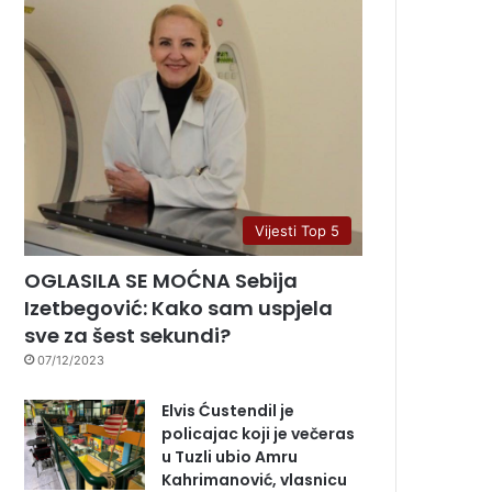
Vijesti Top 5
OGLASILA SE MOĆNA Sebija
Izetbegović: Kako sam uspjela
sve za šest sekundi?
07/12/2023
Elvis Ćustendil je
policajac koji je večeras
u Tuzli ubio Amru
Kahrimanović, vlasnicu