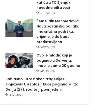
kafića u TC Sjenjak,
navodno bili u vezi
07/02/2024
Šemsudin Mehmedović:
Nova bosanska politika
ima snažnu podršku,
vrijeme je da bude
predstavljena
04/12/2023
Ovo je mladić koji je
poginuo u Derventi:
Imao je samo 20 godina
03/01/2026
Sablasno jutro nakon tragedije u
Binježevu! U esploziji kuće poginuo Mirza
Delija (27), roditelji povrijeđeni
16/01/2024