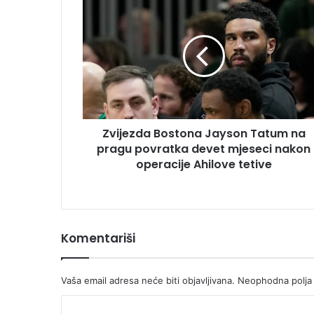
Bostona
Jayson
Tatum
na
pragu
povratka
devet
mjeseci
Zvijezda Bostona Jayson Tatum na
nakon
operacije
pragu povratka devet mjeseci nakon
Ahilove
operacije Ahilove tetive
tetive
Komentariši
Vaša email adresa neće biti objavljivana.
Neophodna polja
K