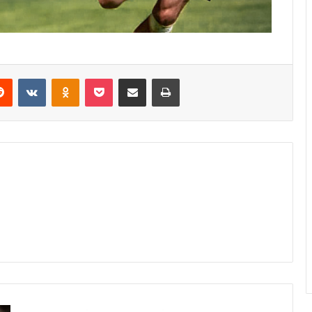
erest
Reddit
VKontakte
Odnoklassniki
Pocket
Share via Email
Print
Navijači