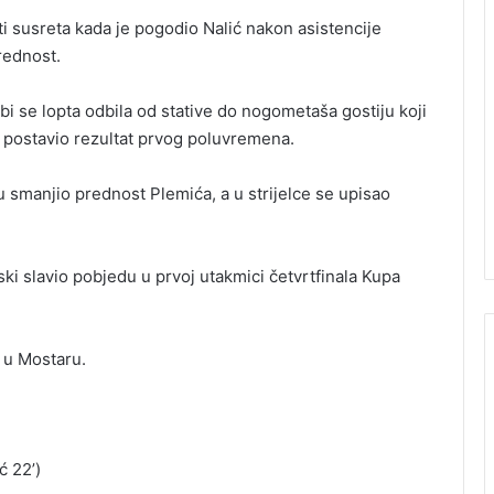
ti susreta kada je pogodio Nalić nakon asistencije
rednost.
 se lopta odbila od stative do nogometaša gostiju koji
 postavio rezultat prvog poluvremena.
smanjio prednost Plemića, a u strijelce se upisao
jski slavio pobjedu u prvoj utakmici četvrtfinala Kupa
 u Mostaru.
ć 22’)