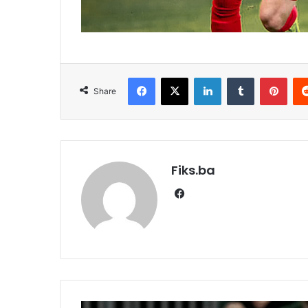
Facebook
X
LinkedIn
Tumblr
Pint
Share
Fiks.ba
Facebook
Zvijezda