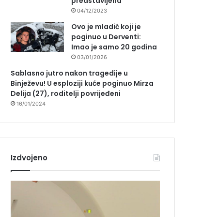
predstavljena
04/12/2023
Ovo je mladić koji je
poginuo u Derventi:
Imao je samo 20 godina
03/01/2026
Sablasno jutro nakon tragedije u
Binježevu! U esploziji kuće poginuo Mirza
Delija (27), roditelji povrijeđeni
16/01/2024
Izdvojeno