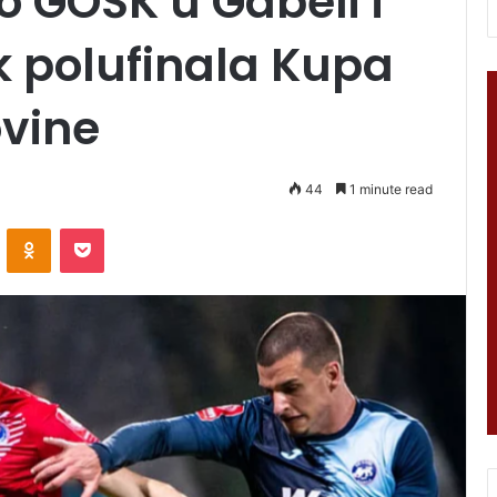
io GOŠK u Gabeli i
 polufinala Kupa
ovine
44
1 minute read
VKontakte
Odnoklassniki
Pocket