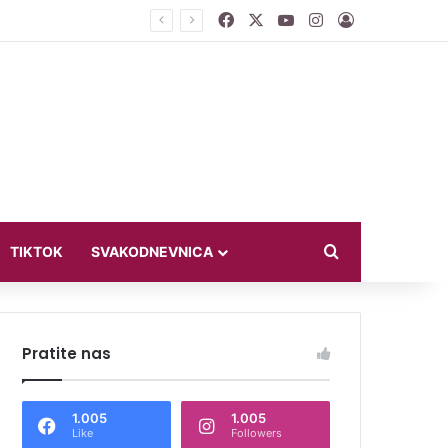
Facebook
X
YouTube
Instagram
Log In
ći u bikiniju
Search for
TIKTOK
SVAKODNEVNICA
Pratite nas
1.005
1.005
Like
Followers