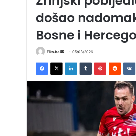
Zrinjski pobijed
došao nadomak
Bosne i Herceg
Send
Fiks.ba
05/03/2026
an
Facebook
X
LinkedIn
Tumblr
Pinterest
Reddit
email