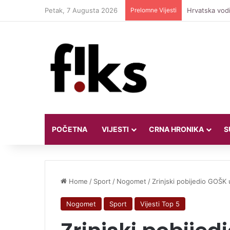
Petak, 7 Augusta 2026
Prelomne Vijesti
Hrvatska vodi
POČETNA
VIJESTI
CRNA HRONIKA
S
Home
/
Sport
/
Nogomet
/
Zrinjski pobijedio GOŠK
Nogomet
Sport
Vijesti Top 5