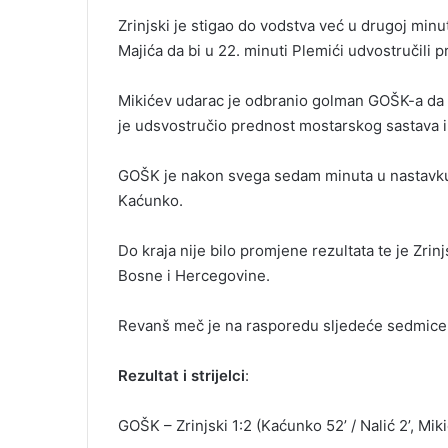
Zrinjski je stigao do vodstva već u drugoj minu
Majića da bi u 22. minuti Plemići udvostručili p
Mikićev udarac je odbranio golman GOŠK-a da bi
je udsvostručio prednost mostarskog sastava i
GOŠK je nakon svega sedam minuta u nastavku 
Kaćunko.
Do kraja nije bilo promjene rezultata te je Zrin
Bosne i Hercegovine.
Revanš meč je na rasporedu sljedeće sedmice
Rezultat i strijelci
:
GOŠK – Zrinjski 1:2 (Kaćunko 52’ / Nalić 2’, Miki