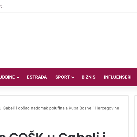
teljica Valentina Miletić koju porede s Dilettom Leotom oduševila poziraju
UDBINE
ESTRADA
SPORT
BIZNIS
INFLUENSERI
 u Gabeli i došao nadomak polufinala Kupa Bosne i Hercegovine