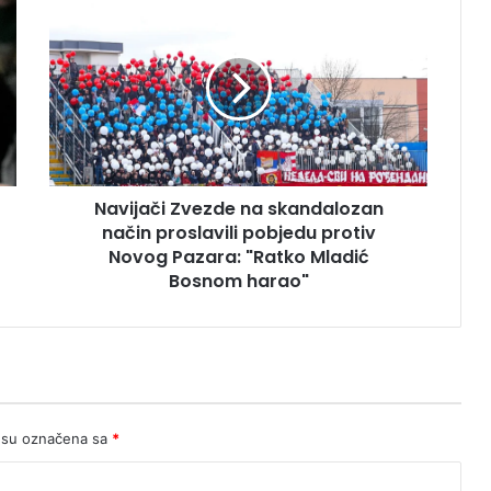
Zvezde
na
skandalozan
način
proslavili
pobjedu
protiv
Novog
Navijači Zvezde na skandalozan
Pazara:
"Ratko
način proslavili pobjedu protiv
Mladić
Novog Pazara: "Ratko Mladić
Bosnom
Bosnom harao"
harao"
 su označena sa
*