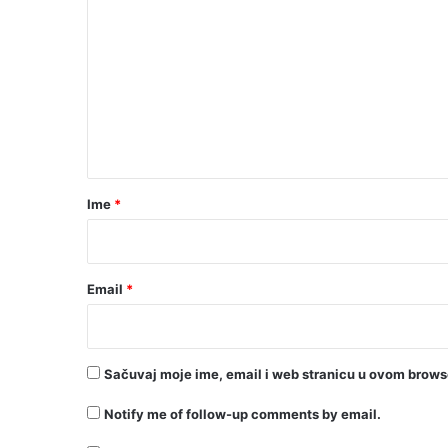
o
m
e
n
t
a
r
Ime
*
*
Email
*
Sačuvaj moje ime, email i web stranicu u ovom brow
Notify me of follow-up comments by email.