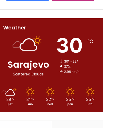
Weather
30
℃
Sarajevo
30º - 22º
37%
2.96 km/h
Scattered Clouds
29
31
32
35
35
℃
℃
℃
℃
℃
pet
sub
ned
pon
uto