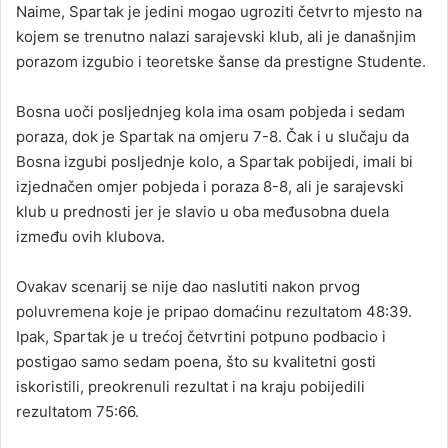
Naime, Spartak je jedini mogao ugroziti četvrto mjesto na
kojem se trenutno nalazi sarajevski klub, ali je današnjim
porazom izgubio i teoretske šanse da prestigne Studente.
Bosna uoči posljednjeg kola ima osam pobjeda i sedam
poraza, dok je Spartak na omjeru 7-8. Čak i u slučaju da
Bosna izgubi posljednje kolo, a Spartak pobijedi, imali bi
izjednačen omjer pobjeda i poraza 8-8, ali je sarajevski
klub u prednosti jer je slavio u oba međusobna duela
između ovih klubova.
Ovakav scenarij se nije dao naslutiti nakon prvog
poluvremena koje je pripao domaćinu rezultatom 48:39.
Ipak, Spartak je u trećoj četvrtini potpuno podbacio i
postigao samo sedam poena, što su kvalitetni gosti
iskoristili, preokrenuli rezultat i na kraju pobijedili
rezultatom 75:66.