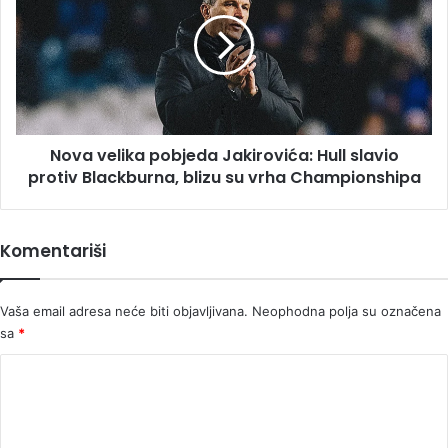
pobjeda
Jakirovića:
Hull
slavio
protiv
Blackburna,
blizu
Nova velika pobjeda Jakirovića: Hull slavio
su
vrha
protiv Blackburna, blizu su vrha Championshipa
Championshipa
Komentariši
Vaša email adresa neće biti objavljivana.
Neophodna polja su označena
sa
*
K
o
m