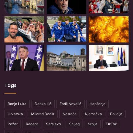
Tags
Banja Luka
Danka Ilić
Fadil Novalić
Hapšenje
Hrvatska
Milorad Dodik
Nesreća
Njemačka
Policija
Požar
Recept
Sarajevo
Snijeg
Srbija
TikTok