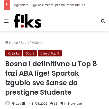
Legendarni Figo bez milosti prema Infantinu: “Lagao je i ukaljao funkciju, sada mora otići”
Menu
Se
Home
/
Sport
/
Košarka
Košarka
Sport
Vijesti Top 5
Bosna i definitivno u Top 8
fazi ABA lige! Spartak
izgubio sve šanse da
prestigne Studente
Send
Fiks.ba
31/01/2026
33
1 minute read