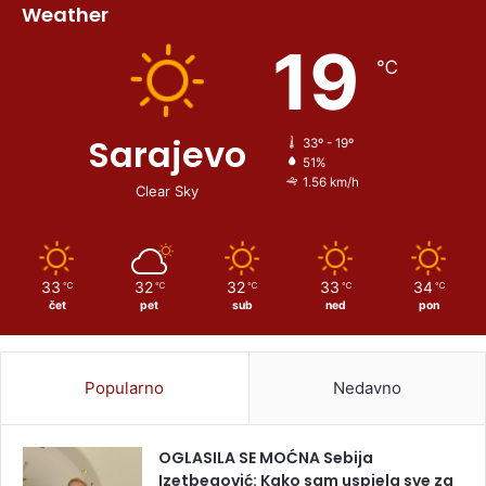
Weather
19
℃
Sarajevo
33º - 19º
51%
1.56 km/h
Clear Sky
33
32
32
33
34
℃
℃
℃
℃
℃
čet
pet
sub
ned
pon
Popularno
Nedavno
OGLASILA SE MOĆNA Sebija
Izetbegović: Kako sam uspjela sve za