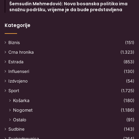
Šemsudin Mehmedović: Nova bosanska politika ima
snažnu podršku, vrijeme je da bude predstavljena
Kategorije
Biznis
(151)
Crna hronika
(1.323)
Estrada
(853)
Influenseri
(130)
Izdvojeno
(54)
Sport
(1.725)
Košarka
(180)
Nogomet
(1.186)
Ostalo
(91)
Sudbine
(143)
Svakodnevnica
(264)