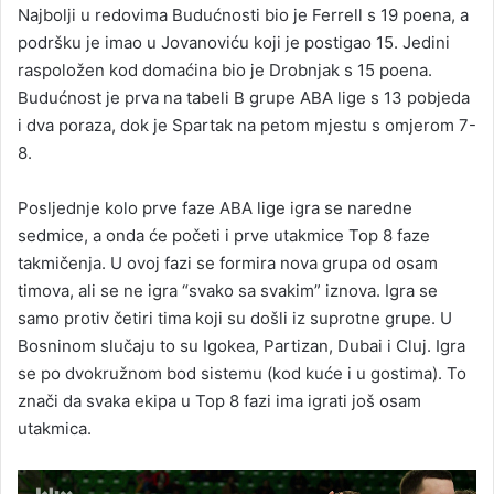
Najbolji u redovima Budućnosti bio je Ferrell s 19 poena, a
podršku je imao u Jovanoviću koji je postigao 15. Jedini
raspoložen kod domaćina bio je Drobnjak s 15 poena.
Budućnost je prva na tabeli B grupe ABA lige s 13 pobjeda
i dva poraza, dok je Spartak na petom mjestu s omjerom 7-
8.
Posljednje kolo prve faze ABA lige igra se naredne
sedmice, a onda će početi i prve utakmice Top 8 faze
takmičenja. U ovoj fazi se formira nova grupa od osam
timova, ali se ne igra “svako sa svakim” iznova. Igra se
samo protiv četiri tima koji su došli iz suprotne grupe. U
Bosninom slučaju to su Igokea, Partizan, Dubai i Cluj. Igra
se po dvokružnom bod sistemu (kod kuće i u gostima). To
znači da svaka ekipa u Top 8 fazi ima igrati još osam
utakmica.