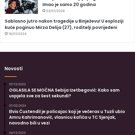
Imao je samo 20 godina
03/01/2026
Sablasno jutro nakon tragedije u Binježevu! U esploziji
kuće poginuo Mirza Delija (27), roditelji povrijeđeni
16/01/2024
Novosti
07/12/2023
OGLASILA SE MOĆNA Sebija Izetbegović: Kako sam
uspjela sve za šest sekundi?
07/02/2024
Elvis Ćustendil je policajac koji je večeras u Tuzli ubio
Amru Kahrimanović, vlasnicu kafića u TC Sjenjak,
navodno bili u vezi
04/12/2023