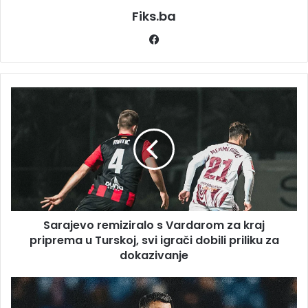
Fiks.ba
Facebook
Sarajevo
remiziralo
s
Vardarom
za
kraj
priprema
u
Turskoj,
Sarajevo remiziralo s Vardarom za kraj
svi
igrači
priprema u Turskoj, svi igrači dobili priliku za
dobili
dokazivanje
priliku
za
Nova
dokazivanje
velika