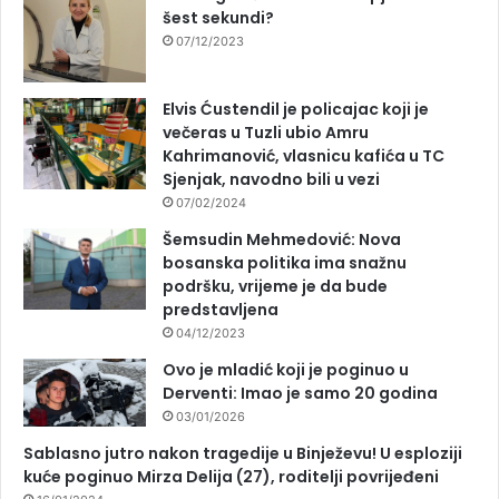
šest sekundi?
07/12/2023
Elvis Ćustendil je policajac koji je
večeras u Tuzli ubio Amru
Kahrimanović, vlasnicu kafića u TC
Sjenjak, navodno bili u vezi
07/02/2024
Šemsudin Mehmedović: Nova
bosanska politika ima snažnu
podršku, vrijeme je da bude
predstavljena
04/12/2023
Ovo je mladić koji je poginuo u
Derventi: Imao je samo 20 godina
03/01/2026
Sablasno jutro nakon tragedije u Binježevu! U esploziji
kuće poginuo Mirza Delija (27), roditelji povrijeđeni