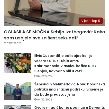
Vijesti Top 5
OGLASILA SE MOĆNA Sebija Izetbegović: Kako
sam uspjela sve za šest sekundi?
07/12/2023
Elvis Ćustendil je policajac koji je
večeras u Tuzli ubio Amru
Kahrimanović, vlasnicu kafića u TC
Sjenjak, navodno bili u vezi
07/02/2024
Šemsudin Mehmedović: Nova bosanska
politika ima snažnu podršku, vrijeme je
da bude predstavljena
04/12/2023
Ovo je mladić koji je poginuo u Derventi: