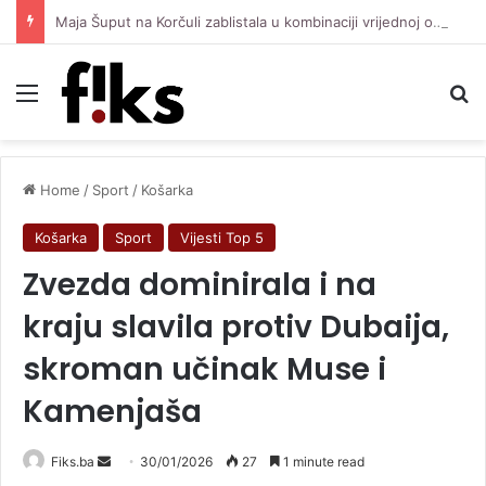
Maja Šuput na Korčuli zablistala u kombinaciji vrijednoj oko 3.500 eura
Menu
Se
Home
/
Sport
/
Košarka
Košarka
Sport
Vijesti Top 5
Zvezda dominirala i na
kraju slavila protiv Dubaija,
skroman učinak Muse i
Kamenjaša
Send
Fiks.ba
30/01/2026
27
1 minute read