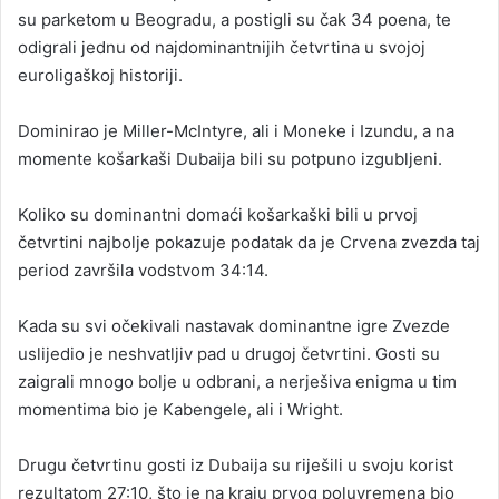
su parketom u Beogradu, a postigli su čak 34 poena, te
odigrali jednu od najdominantnijih četvrtina u svojoj
euroligaškoj historiji.
Dominirao je Miller-McIntyre, ali i Moneke i Izundu, a na
momente košarkaši Dubaija bili su potpuno izgubljeni.
Koliko su dominantni domaći košarkaški bili u prvoj
četvrtini najbolje pokazuje podatak da je Crvena zvezda taj
period završila vodstvom 34:14.
Kada su svi očekivali nastavak dominantne igre Zvezde
uslijedio je neshvatljiv pad u drugoj četvrtini. Gosti su
zaigrali mnogo bolje u odbrani, a nerješiva enigma u tim
momentima bio je Kabengele, ali i Wright.
Drugu četvrtinu gosti iz Dubaija su riješili u svoju korist
rezultatom 27:10, što je na kraju prvog poluvremena bio