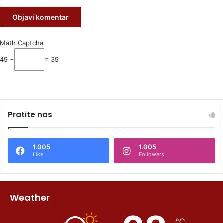
Math Captcha
49 −
= 39
Pratite nas
1.005
1.005
Like
Followers
Weather
℃