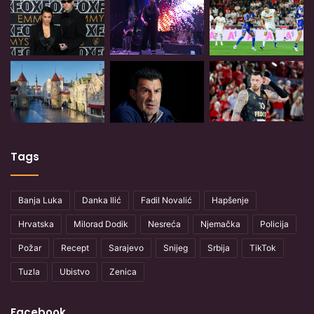
Tags
Banja Luka
Danka Ilić
Fadil Novalić
Hapšenje
Hrvatska
Milorad Dodik
Nesreća
Njemačka
Policija
Požar
Recept
Sarajevo
Snijeg
Srbija
TikTok
Tuzla
Ubistvo
Zenica
Facebook