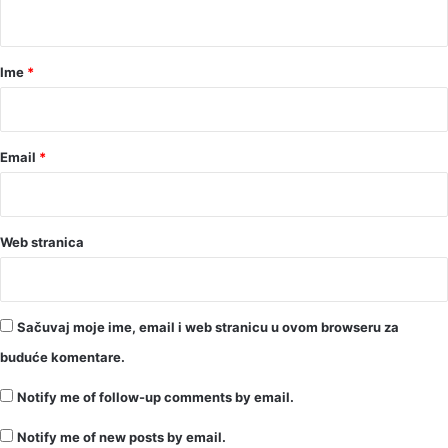
t
a
r
Ime
*
*
Email
*
Web stranica
Sačuvaj moje ime, email i web stranicu u ovom browseru za
buduće komentare.
Notify me of follow-up comments by email.
Notify me of new posts by email.