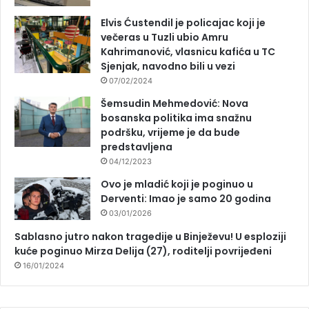
Elvis Ćustendil je policajac koji je
večeras u Tuzli ubio Amru
Kahrimanović, vlasnicu kafića u TC
Sjenjak, navodno bili u vezi
07/02/2024
Šemsudin Mehmedović: Nova
bosanska politika ima snažnu
podršku, vrijeme je da bude
predstavljena
04/12/2023
Ovo je mladić koji je poginuo u
Derventi: Imao je samo 20 godina
03/01/2026
Sablasno jutro nakon tragedije u Binježevu! U esploziji
kuće poginuo Mirza Delija (27), roditelji povrijeđeni
16/01/2024