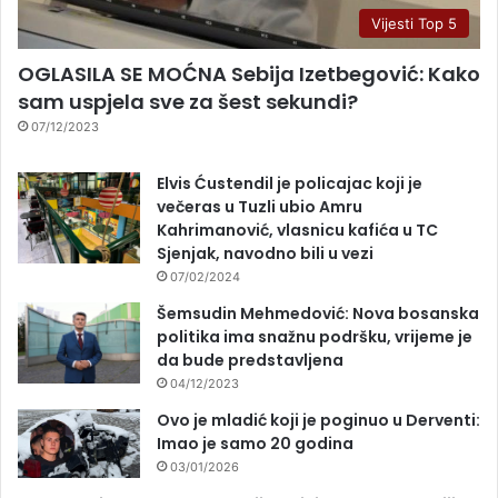
Vijesti Top 5
OGLASILA SE MOĆNA Sebija Izetbegović: Kako
sam uspjela sve za šest sekundi?
07/12/2023
Elvis Ćustendil je policajac koji je
večeras u Tuzli ubio Amru
Kahrimanović, vlasnicu kafića u TC
Sjenjak, navodno bili u vezi
07/02/2024
Šemsudin Mehmedović: Nova bosanska
politika ima snažnu podršku, vrijeme je
da bude predstavljena
04/12/2023
Ovo je mladić koji je poginuo u Derventi:
Imao je samo 20 godina
03/01/2026