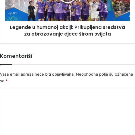
sredstva
za
obrazovanje
djece
Legende u humanoj akciji: Prikupljena sredstva
širom
svijeta
za obrazovanje djece širom svijeta
Komentariši
Vaša email adresa neće biti objavljivana.
Neophodna polja su označena
sa
*
K
o
m
e
n