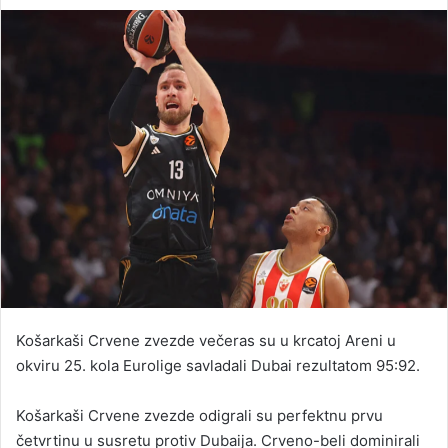
an
email
Košarkaši Crvene zvezde večeras su u krcatoj Areni u
okviru 25. kola Eurolige savladali Dubai rezultatom 95:92.
Košarkaši Crvene zvezde odigrali su perfektnu prvu
četvrtinu u susretu protiv Dubaija. Crveno-beli dominirali