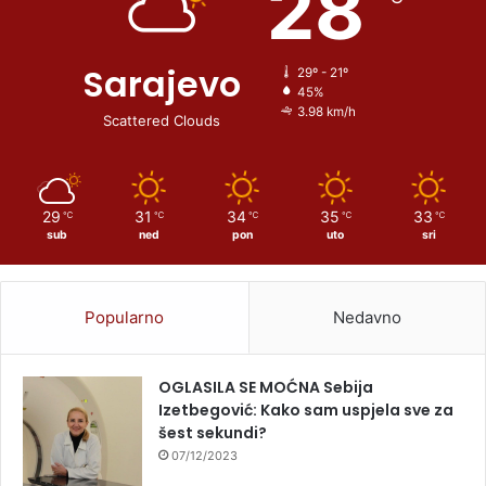
28
Sarajevo
29º - 21º
45%
3.98 km/h
Scattered Clouds
29
31
34
35
33
℃
℃
℃
℃
℃
sub
ned
pon
uto
sri
Popularno
Nedavno
OGLASILA SE MOĆNA Sebija
Izetbegović: Kako sam uspjela sve za
šest sekundi?
07/12/2023