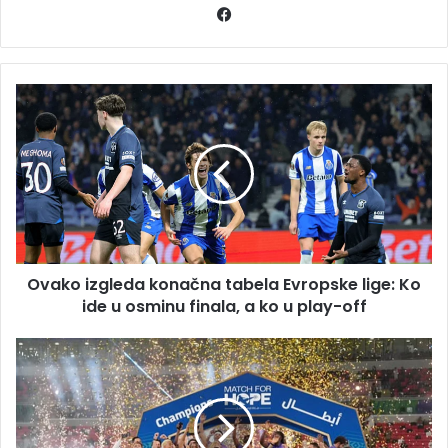
Facebook
Ovako
izgleda
konačna
tabela
Evropske
lige:
Ko
ide
u
Ovako izgleda konačna tabela Evropske lige: Ko
osminu
finala,
ide u osminu finala, a ko u play-off
a
ko
Legende
u
u
play-
humanoj
off
akciji:
Prikupljena