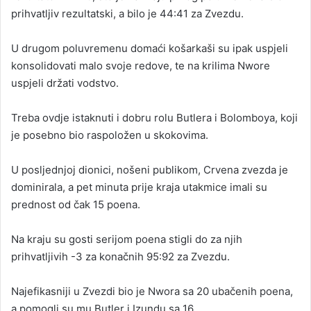
prihvatljiv rezultatski, a bilo je 44:41 za Zvezdu.
U drugom poluvremenu domaći košarkaši su ipak uspjeli
konsolidovati malo svoje redove, te na krilima Nwore
uspjeli držati vodstvo.
Treba ovdje istaknuti i dobru rolu Butlera i Bolomboya, koji
je posebno bio raspoložen u skokovima.
U posljednjoj dionici, nošeni publikom, Crvena zvezda je
dominirala, a pet minuta prije kraja utakmice imali su
prednost od čak 15 poena.
Na kraju su gosti serijom poena stigli do za njih
prihvatljivih -3 za konačnih 95:92 za Zvezdu.
Najefikasniji u Zvezdi bio je Nwora sa 20 ubačenih poena,
a pomogli su mu Butler i Izundu sa 16.