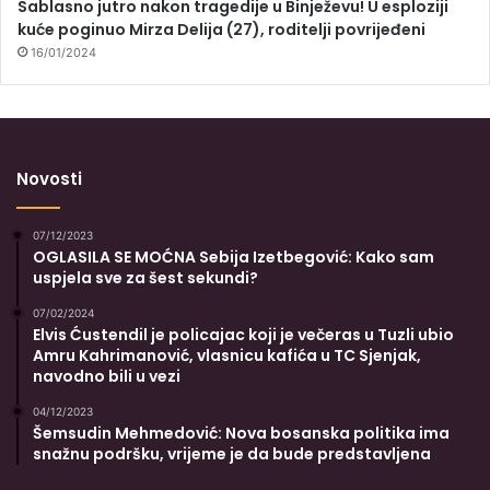
Sablasno jutro nakon tragedije u Binježevu! U esploziji
kuće poginuo Mirza Delija (27), roditelji povrijeđeni
16/01/2024
Novosti
07/12/2023
OGLASILA SE MOĆNA Sebija Izetbegović: Kako sam
uspjela sve za šest sekundi?
07/02/2024
Elvis Ćustendil je policajac koji je večeras u Tuzli ubio
Amru Kahrimanović, vlasnicu kafića u TC Sjenjak,
navodno bili u vezi
04/12/2023
Šemsudin Mehmedović: Nova bosanska politika ima
snažnu podršku, vrijeme je da bude predstavljena