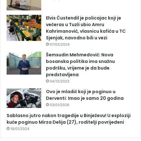
Elvis Ćustendil je policajac koji je
večeras u Tuzli ubio Amru
Kahrimanović, vlasnicu kafića u TC
Sjenjak, navodno bili u vezi
07/02/2024
Šemsudin Mehmedović: Nova
bosanska politika ima snažnu
podršku, vrijeme je da bude
predstavljena
04/12/2023
Ovo je mladić koji je poginuo u
Derventi: Imao je samo 20 godina
03/01/2026
Sablasno jutro nakon tragedije u Binježevu! U esploziji
kuće poginuo Mirza Delija (27), roditelji povrijeđeni
16/01/2024