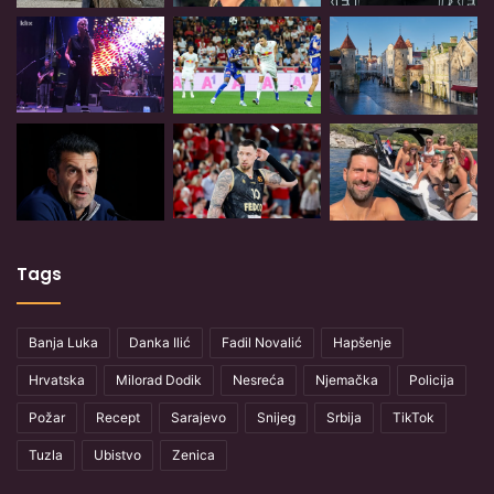
Tags
Banja Luka
Danka Ilić
Fadil Novalić
Hapšenje
Hrvatska
Milorad Dodik
Nesreća
Njemačka
Policija
Požar
Recept
Sarajevo
Snijeg
Srbija
TikTok
Tuzla
Ubistvo
Zenica