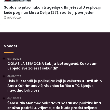
Sablasno jutro nakon tragedije u Binježevu! U esploziji
kuće poginuo Mirza Delija (27), roditelji povrijeđeni
16/01/2024
Novosti
07/12/2023
OGLASILA SE MOĆNA Sebija Izetbegović: Kako sam
uspjela sve za šest sekundi?
07/02/2024
Elvis Ćustendil je policajac koji je večeras u Tuzli ubio
Amru Kahrimanović, vlasnicu kafića u TC Sjenjak,
navodno bili u vezi
04/12/2023
Šemsudin Mehmedović: Nova bosanska politika ima
snažnu podršku, vrijeme je da bude predstavljena