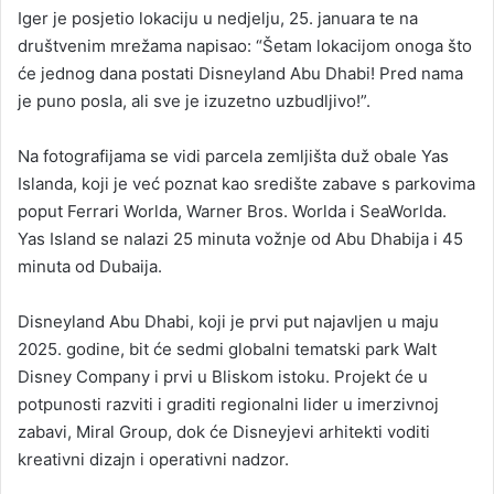
Iger je posjetio lokaciju u nedjelju, 25. januara te na
društvenim mrežama napisao: “Šetam lokacijom onoga što
će jednog dana postati Disneyland Abu Dhabi! Pred nama
je puno posla, ali sve je izuzetno uzbudljivo!”.
Na fotografijama se vidi parcela zemljišta duž obale Yas
Islanda, koji je već poznat kao središte zabave s parkovima
poput Ferrari Worlda, Warner Bros. Worlda i SeaWorlda.
Yas Island se nalazi 25 minuta vožnje od Abu Dhabija i 45
minuta od Dubaija.
Disneyland Abu Dhabi, koji je prvi put najavljen u maju
2025. godine, bit će sedmi globalni tematski park Walt
Disney Company i prvi u Bliskom istoku. Projekt će u
potpunosti razviti i graditi regionalni lider u imerzivnoj
zabavi, Miral Group, dok će Disneyjevi arhitekti voditi
kreativni dizajn i operativni nadzor.