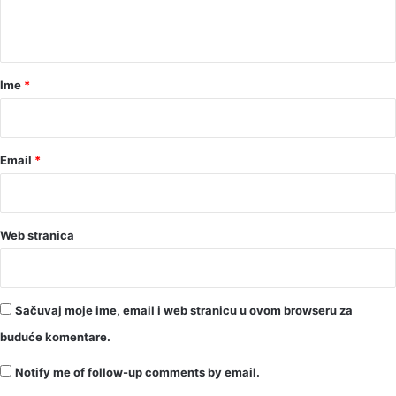
n
t
a
r
Ime
*
*
Email
*
Web stranica
Sačuvaj moje ime, email i web stranicu u ovom browseru za
buduće komentare.
Notify me of follow-up comments by email.