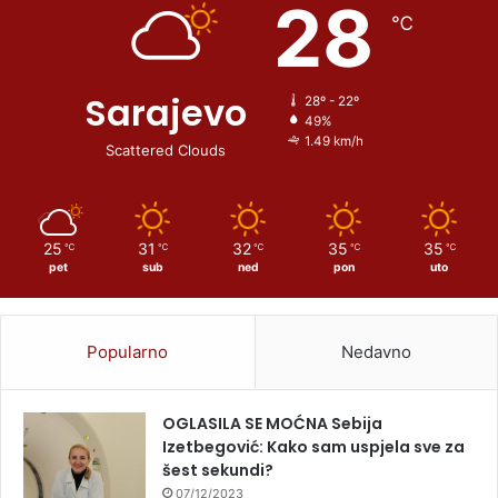
28
℃
Sarajevo
28º - 22º
49%
1.49 km/h
Scattered Clouds
25
31
32
35
35
℃
℃
℃
℃
℃
pet
sub
ned
pon
uto
Popularno
Nedavno
OGLASILA SE MOĆNA Sebija
Izetbegović: Kako sam uspjela sve za
šest sekundi?
07/12/2023