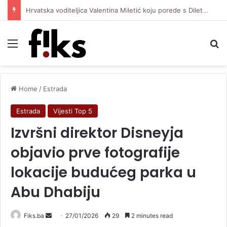
Hrvatska voditeljica Valentina Miletić koju porede s Dilettom Leotom oduševila pozirajući u bikiniju
Menu
Se
Home
/
Estrada
Estrada
Vijesti Top 5
Izvršni direktor Disneyja
objavio prve fotografije
lokacije budućeg parka u
Abu Dhabiju
Send
Fiks.ba
27/01/2026
29
2 minutes read