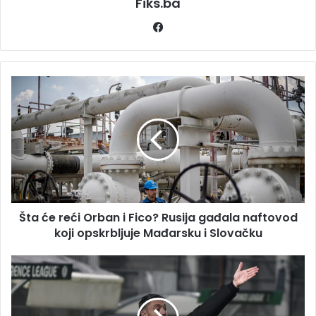
Fiks.ba
Facebook
Šta
će
reći
Orban
i
Fico?
Rusija
gađala
naftovod
Šta će reći Orban i Fico? Rusija gađala naftovod
koji
opskrbljuje
koji opskrbljuje Mađarsku i Slovačku
Mađarsku
i
Veliko
Slovačku
iznenađenje:
Najtraženiji
trener