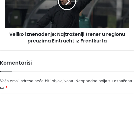
u
regionu
preuzima
Eintracht
iz
Veliko iznenađenje: Najtraženiji trener u regionu
Franfkurta
preuzima Eintracht iz Franfkurta
Komentariši
Vaša email adresa neće biti objavljivana.
Neophodna polja su označena
sa
*
K
o
m
e