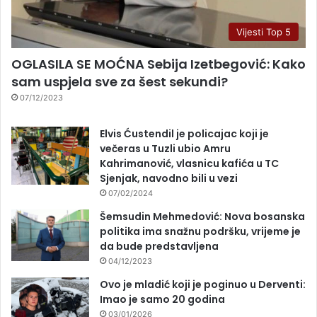
Vijesti Top 5
OGLASILA SE MOĆNA Sebija Izetbegović: Kako
sam uspjela sve za šest sekundi?
07/12/2023
Elvis Ćustendil je policajac koji je
večeras u Tuzli ubio Amru
Kahrimanović, vlasnicu kafića u TC
Sjenjak, navodno bili u vezi
07/02/2024
Šemsudin Mehmedović: Nova bosanska
politika ima snažnu podršku, vrijeme je
da bude predstavljena
04/12/2023
Ovo je mladić koji je poginuo u Derventi:
Imao je samo 20 godina
03/01/2026