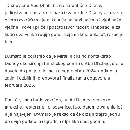
“Disneyland Abu Dhabi bit će autentično Disney i
jedinstveno emiratski – oaza izvanredne Disney zabave na
ovom raskršću svijeta, koja će na novi način oživjeti naše
vječne likove i priče i postati izvor radosti i inspiracije za
ljude ove velike regije generacijama koje dolaze”, rekao je
Iger.
D’Amaro je pojasnio da je Miral inicijalno kontaktirao
Disney oko širenja turističkog centra u Abu Dhabiju, što je
dovelo do posjete lokaciji u septembru 2024. godine, a
zatim i ozbiljnih pregovora i finaliziranja dogovora u
februaru 2025.
Park će, kada bude završen, nuditi Disney tematske
atrakcije, restorane i prodavnice. Iako datum otvaranja još
nije najavljen, D'Amaro je rekao da će dizajn trajati jednu
do dvije godine, a izgradnja otprilike šest godina.