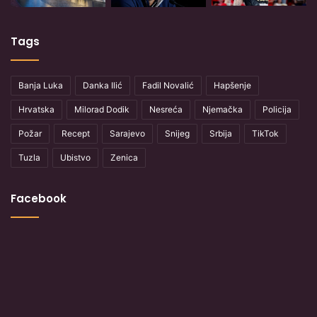
Tags
Banja Luka
Danka Ilić
Fadil Novalić
Hapšenje
Hrvatska
Milorad Dodik
Nesreća
Njemačka
Policija
Požar
Recept
Sarajevo
Snijeg
Srbija
TikTok
Tuzla
Ubistvo
Zenica
Facebook