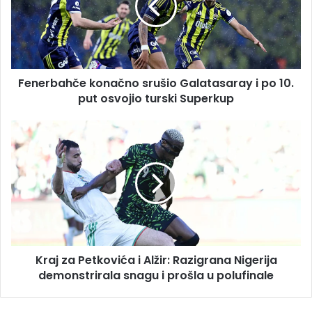
i
po
10.
put
osvojio
Fenerbahče konačno srušio Galatasaray i po 10.
turski
Superkup
put osvojio turski Superkup
Kraj
za
Petkovića
i
Alžir:
Razigrana
Nigerija
demonstrirala
snagu
Kraj za Petkovića i Alžir: Razigrana Nigerija
i
prošla
demonstrirala snagu i prošla u polufinale
u
polufinale