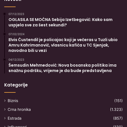
07/12/2023
OGLASILA SE MOĆNA Sebija Izetbegović: Kako sam
uspjela sve za šest sekundi?
07/02/2024
Elvis Ćustendil je policajac koji je večeras u Tuzli ubio
Amru Kahrimanović, vlasnicu kafića u TC Sjenjak,
navodno bili u vezi
04/12/2023
Šemsudin Mehmedović: Nova bosanska politika ima
snažnu podršku, vrijeme je da bude predstavljena
Kategorije
Biznis
(151)
Crna hronika
(1.323)
Estrada
(857)