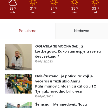
29
31
34
35
33
℃
℃
℃
℃
℃
sub
ned
pon
uto
sri
Popularno
Nedavno
OGLASILA SE MOĆNA Sebija
Izetbegović: Kako sam uspjela sve za
šest sekundi?
07/12/2023
Elvis Ćustendil je policajac koji je
večeras u Tuzli ubio Amru
Kahrimanović, vlasnicu kafića u TC
Sjenjak, navodno bili u vezi
07/02/2024
Šemsudin Mehmedović: Nova