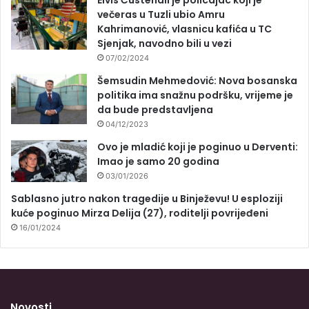
večeras u Tuzli ubio Amru
Kahrimanović, vlasnicu kafića u TC
Sjenjak, navodno bili u vezi
07/02/2024
Šemsudin Mehmedović: Nova bosanska
politika ima snažnu podršku, vrijeme je
da bude predstavljena
04/12/2023
Ovo je mladić koji je poginuo u Derventi:
Imao je samo 20 godina
03/01/2026
Sablasno jutro nakon tragedije u Binježevu! U esploziji
kuće poginuo Mirza Delija (27), roditelji povrijeđeni
16/01/2024
Novosti