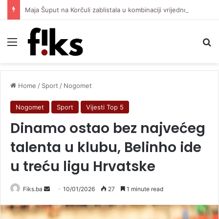
Maja Šuput na Korčuli zablistala u kombinaciji vrijednoj oko 3.500 eura
Menu
Se
Home
/
Sport
/
Nogomet
Nogomet
Sport
Vijesti Top 5
Dinamo ostao bez najvećeg
talenta u klubu, Belinho ide
u treću ligu Hrvatske
Send
Fiks.ba
10/01/2026
27
1 minute read
an
email