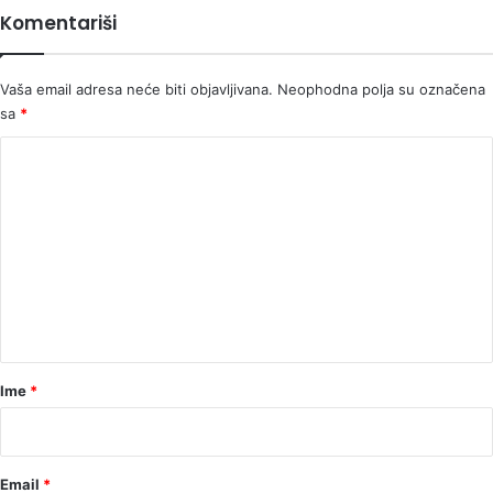
Komentariši
Vaša email adresa neće biti objavljivana.
Neophodna polja su označena
sa
*
K
o
m
e
n
t
a
r
Ime
*
*
Email
*