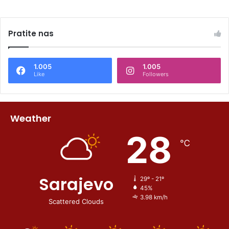
Pratite nas
1.005
1.005
Like
Followers
Weather
28
℃
Sarajevo
29º - 21º
45%
3.98 km/h
Scattered Clouds