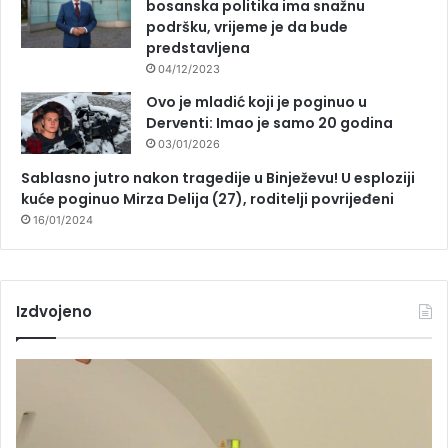
bosanska politika ima snažnu
podršku, vrijeme je da bude
predstavljena
04/12/2023
Ovo je mladić koji je poginuo u
Derventi: Imao je samo 20 godina
03/01/2026
Sablasno jutro nakon tragedije u Binježevu! U esploziji
kuće poginuo Mirza Delija (27), roditelji povrijeđeni
16/01/2024
Izdvojeno