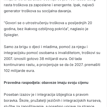
rasta troškova za zaposlene i energente. Ipak, najveći
generator troškova su socijalna davanja.
“Govori se o utrostručenju troškova u posljednjih 20
godina, bez ikakvog ozbiljnog pokrića”, naglasio je
Spiegler.
Samo za brigu o djeci i mladima, pomoć za njegu i
integracijsku pomoć osobama s invaliditetom, troškovi su
2007. iznosili gotovo 38 milijardi eura. Od tada
kontinuirano rastu, a procjenjuje se da će 2027. premašiti
102 milijarde eura.
Pravedna raspodjela: obaveze imaju svoju cijenu
Poseban izazov je i integracija izbjeglica s pravom
boravka. Škole, pružatelji jezičnih i integracijskih kurseva,
službe za zapošljavanje, a posebno uprave za strance,