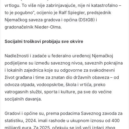
vrtlogu. To više nije zabrinjavajuće, nije ni katastrofalno –
to je pogubno”, ocijenio je Ralf Spiegler, predsjednik
Njemačkog saveza gradova i općina (DStGB) i
gradonačelnik Nieder-Olma.
Socijalni troškovi probijaju sve okvire
Nadležnosti i zadaće u federalno uređenoj Njemačkoj
podijeljene su između saveznog nivoa, saveznih pokrajina
i lokalnih zajednica koje su odgovorne za svakodnevni
život građana i time za znatan dio državnih obaveza – od
odvoza otpada, vodoopskrbe, škola i vrtića, preko
vatrogasnih službi, sporta i kulture, pa sve do većine
socijalnih davanja.
Gradovi i općine su, prema podacima Saveznog zavoda za
statistiku, 2024. imali rashode u ukupnom iznosu od 400
milijardi eura. Za 2025. očekuju se još veći izdaci zbog