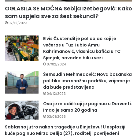
OGLASILA SE MOĆNA Sebija Izetbegović: Kako
sam uspjela sve za šest sekundi?
07/12/2023
Elvis Ćustendil je policajac koji je
večeras u Tuzli ubio Amru
Kahrimanović, vlasnicu kafića u TC
Sjenjak, navodno bili u vezi
07/02/2024
Šemsudin Mehmedović: Nova bosanska
politika ima snažnu podršku, vrijeme je
da bude predstavljena
04/12/2023
Ovo je mladić koji je poginuo u Derventi:
Imao je samo 20 godina
03/01/2026
Sablasno jutro nakon tragedije u Binježevu! U esploziji
kuće poginuo Mirza Delija (27), roditelji povrijeđeni