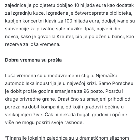
zajednice je po djetetu dobijao 10 hiljada eura kao dodatak
za izgradnju kuće. Izgrađena je četverospratna biblioteka,
kupljen koncertni klavir za 100 hiljada eura, dodjeljivane su
subvencije za privatne sate muzike. Ipak, najveći dio
novca, kako je govorila Kreutel, bio je položen u banci, kao
rezerva za loša vremena.
Dobra vremena su prošla
Loša vremena su u međuvremenu stigla. Njemačka
automobilska industrija je u najvećoj krizi. Samo Porscheu
je dobit prošle godine smanjena za 96 posto. Posrću i
druge privredne grane. Drastično su smanjeni prihodi od
poreza na dobit kompanija, od kojih gradovi i općine u
velikoj mjeri žive. Čak ni nekada bogati gradovi i općine
više ne mogu pokriti svoje rashode.
“Finansije lokalnih zajednica su u dramatičnom silaznom