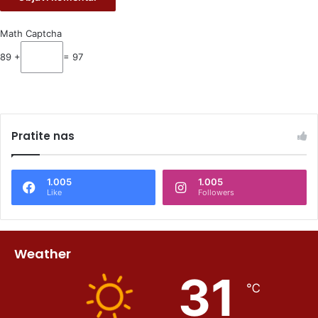
Math Captcha
89 +
= 97
Pratite nas
1.005
1.005
Like
Followers
Weather
31
℃