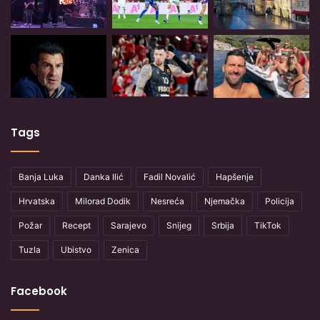
Tags
Banja Luka
Danka Ilić
Fadil Novalić
Hapšenje
Hrvatska
Milorad Dodik
Nesreća
Njemačka
Policija
Požar
Recept
Sarajevo
Snijeg
Srbija
TikTok
Tuzla
Ubistvo
Zenica
Facebook