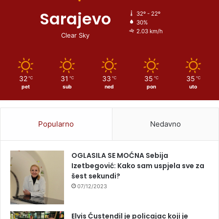
Sarajevo
32º - 22º
30%
2.03 km/h
Clear Sky
32
31
33
35
35
℃
℃
℃
℃
℃
pet
sub
ned
pon
uto
Popularno
Nedavno
OGLASILA SE MOĆNA Sebija
Izetbegović: Kako sam uspjela sve za
šest sekundi?
07/12/2023
Elvis Ćustendil je policajac koji je