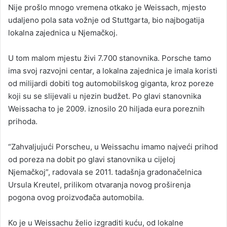
Nije prošlo mnogo vremena otkako je Weissach, mjesto
udaljeno pola sata vožnje od Stuttgarta, bio najbogatija
lokalna zajednica u Njemačkoj.
U tom malom mjestu živi 7.700 stanovnika. Porsche tamo
ima svoj razvojni centar, a lokalna zajednica je imala koristi
od milijardi dobiti tog automobilskog giganta, kroz poreze
koji su se slijevali u njezin budžet. Po glavi stanovnika
Weissacha to je 2009. iznosilo 20 hiljada eura poreznih
prihoda.
“Zahvaljujući Porscheu, u Weissachu imamo najveći prihod
od poreza na dobit po glavi stanovnika u cijeloj
Njemačkoj”, radovala se 2011. tadašnja gradonačelnica
Ursula Kreutel, prilikom otvaranja novog proširenja
pogona ovog proizvođača automobila.
Ko je u Weissachu želio izgraditi kuću, od lokalne