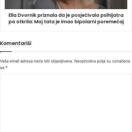
pa
otkrila:
Ella Dvornik priznala da je posjećivala psihijatra
Moj
tata
pa otkrila: Moj tata je imao bipolarni poremećaj
je
imao
bipolarni
Komentariši
poremećaj
Vaša email adresa neće biti objavljivana.
Neophodna polja su označena
sa
*
K
o
m
e
n
t
a