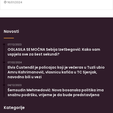
16/01/2024
Novosti
07/12/2023
OGLASILA SE MOĆNA Sebija Izetbegović: Kako sam
uspjela sve za šest sekundi?
07/02/2024
Elvis Ćustendil je policajac koji je večeras u Tuzli ubio
Amru Kahrimanović, vlasnicu kafića u TC Sjenjak,
navodno bili u vezi
04/12/2023
Šemsudin Mehmedović: Nova bosanska politika ima
snažnu podršku, vrijeme je da bude predstavljena
Kategorije