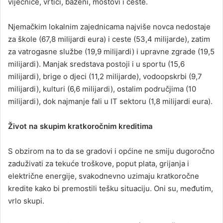
vijećnice, vrtići, bazeni, mostovi i ceste.
Njemačkim lokalnim zajednicama najviše novca nedostaje
za škole (67,8 milijardi eura) i ceste (53,4 milijarde), zatim
za vatrogasne službe (19,9 milijardi) i upravne zgrade (19,5
milijardi). Manjak sredstava postoji i u sportu (15,6
milijardi), brige o djeci (11,2 milijarde), vodoopskrbi (9,7
milijardi), kulturi (6,6 milijardi), ostalim područjima (10
milijardi), dok najmanje fali u IT sektoru (1,8 milijardi eura).
Život na skupim kratkoročnim kreditima
S obzirom na to da se gradovi i općine ne smiju dugoročno
zaduživati za tekuće troškove, poput plata, grijanja i
električne energije, svakodnevno uzimaju kratkoročne
kredite kako bi premostili tešku situaciju. Oni su, međutim,
vrlo skupi.