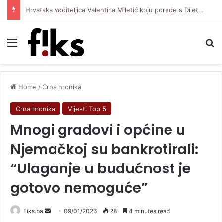
Hrvatska voditeljica Valentina Miletić koju porede s Dilettom Leotom oduševila pozirajući u bikiniju
Menu
Se
Home
/
Crna hronika
Crna hronika
Vijesti Top 5
Mnogi gradovi i općine u
Njemačkoj su bankrotirali:
“Ulaganje u budućnost je
gotovo nemoguće”
Send
Fiks.ba
09/01/2026
28
4 minutes read