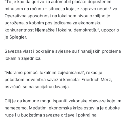
“To je kao da gorivo za automobil plaćate dopuštenim
minusom na računu – situacija koja je zapravo neodrživa.
Operativna sposobnost na lokalnom nivou ozbiljno je
ugrožena, s kobnim posljedicama za ekonomsku
konkurentnost Njemačke i lokalnu demokratiju”, upozorio
je Spiegler.
Savezna vlast i pokrajine svjesne su finansijskih problema
lokalnih zajednica.
“Moramo pomoći lokalnim zajednicama”, rekao je
početkom novembra savezni kancelar Friedrich Merz,
osvrćući se na socijalna davanja.
Cilj je da komune mogu ispuniti zakonske obaveze koje im
namećemo. Međutim, ekonomska kriza ostavila je duboke
rupe i u budžetima savezne države i pokrajina.