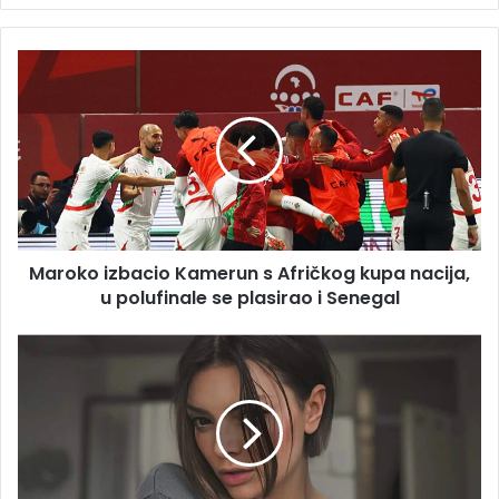
Maroko
izbacio
Kamerun
s
Afričkog
kupa
nacija,
u
polufinale
Maroko izbacio Kamerun s Afričkog kupa nacija,
se
plasirao
u polufinale se plasirao i Senegal
i
Senegal
Ella
Dvornik
priznala
da
je
posjećivala
psihijatra