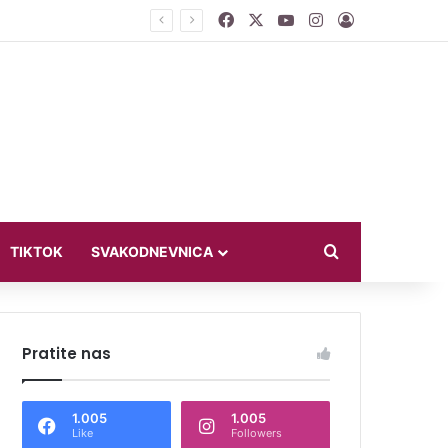
Facebook
X
YouTube
Instagram
Log In
jući u bikiniju
Search for
TIKTOK
SVAKODNEVNICA
Pratite nas
1.005
1.005
Like
Followers