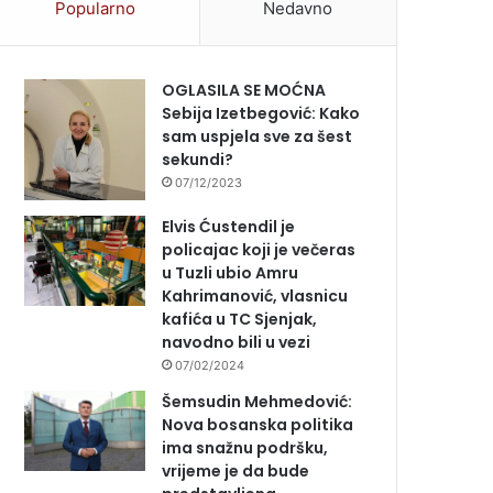
Popularno
Nedavno
OGLASILA SE MOĆNA
Sebija Izetbegović: Kako
sam uspjela sve za šest
sekundi?
07/12/2023
Elvis Ćustendil je
policajac koji je večeras
u Tuzli ubio Amru
Kahrimanović, vlasnicu
kafića u TC Sjenjak,
navodno bili u vezi
07/02/2024
Šemsudin Mehmedović:
Nova bosanska politika
ima snažnu podršku,
vrijeme je da bude