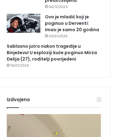
predstavljena
04/12/2023
Ovo je mladić koji je
poginuo u Derventi:
Imao je samo 20 godina
03/01/2026
Sablasno jutro nakon tragedije u
Binježevu! U esploziji kuće poginuo Mirza
Delija (27), roditelji povrijeđeni
16/01/2024
Izdvojeno