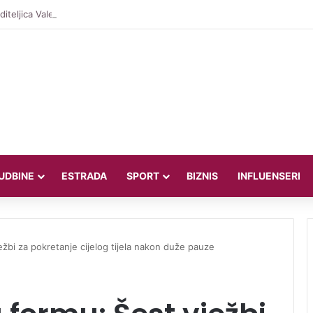
iteljica Valentina Miletić koju porede s Dilettom Leotom oduševila pozira
UDBINE
ESTRADA
SPORT
BIZNIS
INFLUENSERI
ježbi za pokretanje cijelog tijela nakon duže pauze