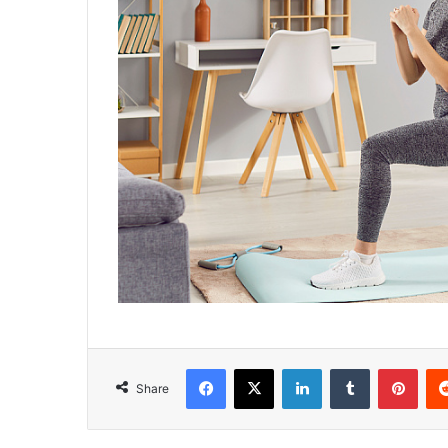
Facebook
X
LinkedIn
Tumblr
Pint
Share