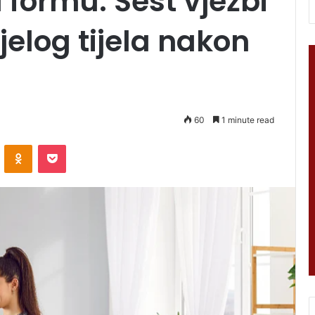
u formu: Šest vježbi
jelog tijela nakon
60
1 minute read
VKontakte
Odnoklassniki
Pocket