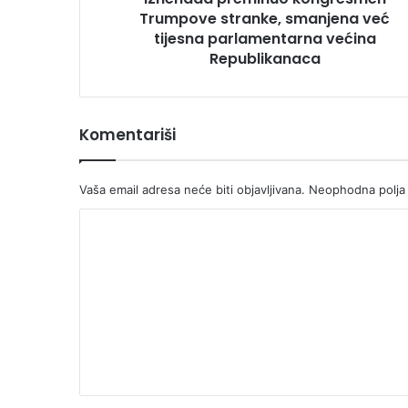
Republikanaca
Trumpove stranke, smanjena već
tijesna parlamentarna većina
Republikanaca
Komentariši
Vaša email adresa neće biti objavljivana.
Neophodna polja
K
o
m
e
n
t
a