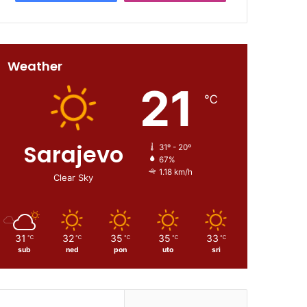
Weather
21
℃
Sarajevo
31º - 20º
67%
1.18 km/h
Clear Sky
31
32
35
35
33
℃
℃
℃
℃
℃
sub
ned
pon
uto
sri