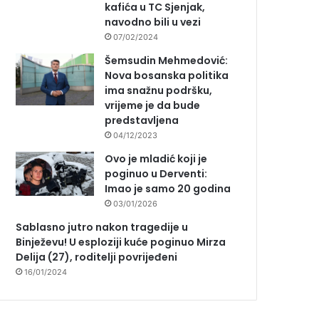
kafića u TC Sjenjak,
navodno bili u vezi
07/02/2024
Šemsudin Mehmedović:
Nova bosanska politika
ima snažnu podršku,
vrijeme je da bude
predstavljena
04/12/2023
Ovo je mladić koji je
poginuo u Derventi:
Imao je samo 20 godina
03/01/2026
Sablasno jutro nakon tragedije u
Binježevu! U esploziji kuće poginuo Mirza
Delija (27), roditelji povrijeđeni
16/01/2024