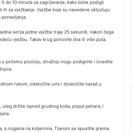
 5 do 10 minuta za zagrijavanje, kako biste podigli
mili ih za vježbanje. Vježbe koje su navedene uključuju
5 ponavljanja.
 jedna serija jedne vježbe traje 25 sekundi, nakon čega
edeću vježbu. Takav krug ponovite dva ili više puta,
 u početnu poziciju, stražnju nogu podignite i izvedite
žnjice.
 jednom rukom, odskočite uvis i doskočite nazad u
.
, uteg držite ispred grudnog koša, poput pehara, i
jela.
ma, a nogama na koljenima. Tijelom se spustite prema