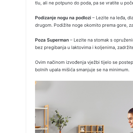
tlu, ali ne potpuno do poda, pa se vratite u poč
Podizanje nogu na podlozi
– Lezite na leđa, dl
drugom. Podižite noge okomito prema gore, zat
Poza Superman
– Lezite na stomak s opruženi
bez pregibanja u laktovima i koljenima, zadržite
Ovim načinom izvođenja vježbi tijelo se postep
bolnih upala mišića smanjuje se na minimum.