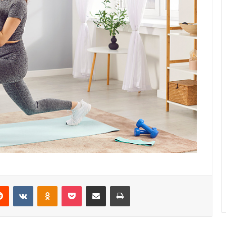
erest
Reddit
VKontakte
Odnoklassniki
Pocket
Share via Email
Print