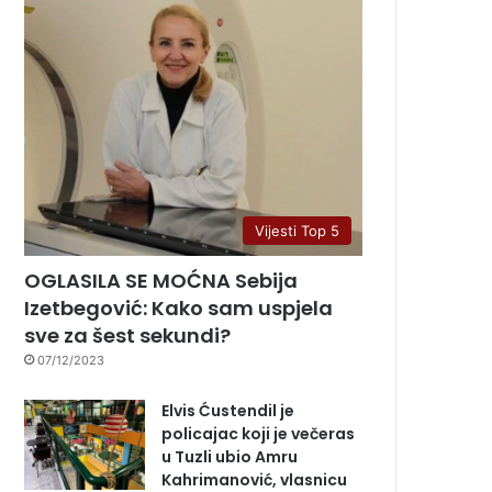
Vijesti Top 5
OGLASILA SE MOĆNA Sebija
Izetbegović: Kako sam uspjela
sve za šest sekundi?
07/12/2023
Elvis Ćustendil je
policajac koji je večeras
u Tuzli ubio Amru
Kahrimanović, vlasnicu