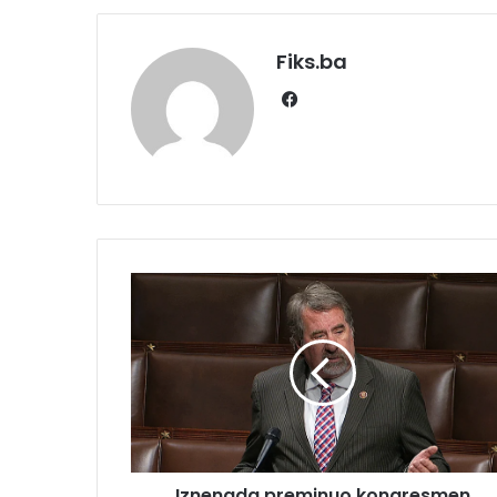
Fiks.ba
Facebook
Iznenada
preminuo
kongresmen
Trumpove
stranke,
smanjena
već
tijesna
parlamentarna
Iznenada preminuo kongresmen
većina