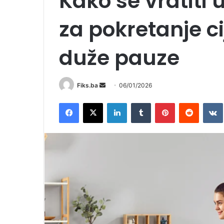
Kako se vratiti 
za pokretanje ci
duže pauze
Send
Fiks.ba
06/01/2026
an
Facebook
X
LinkedIn
Tumblr
Pinterest
Reddit
email