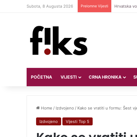
Subota, 8 Augusta 2026
Prelomne Vijesti
Hrvatska vod
POČETNA
VIJESTI
CRNA HRONIKA
S
Home
/
Izdvojeno
/
Kako se vratiti u formu: Šest v
Izdvojeno
Vijesti Top 5