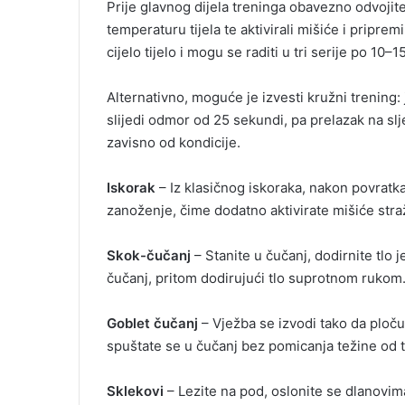
Prije glavnog dijela treninga obavezno odvojite
temperaturu tijela te aktivirali mišiće i pripre
cijelo tijelo i mogu se raditi u tri serije po 10–1
Alternativno, moguće je izvesti kružni trening:
slijedi odmor od 25 sekundi, pa prelazak na slj
zavisno od kondicije.
Iskorak
– Iz klasičnog iskoraka, nakon povratka
zanoženje, čime dodatno aktivirate mišiće stra
Skok-čučanj
– Stanite u čučanj, dodirnite tlo
čučanj, pritom dodirujući tlo suprotnom rukom
Goblet čučanj
– Vježba se izvodi tako da ploču
spuštate se u čučanj bez pomicanja težine od ti
Sklekovi
– Lezite na pod, oslonite se dlanovi