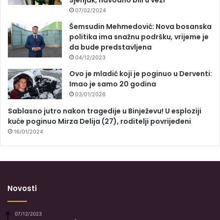
Sjenjak, navodno bili u vezi
07/02/2024
Šemsudin Mehmedović: Nova bosanska
politika ima snažnu podršku, vrijeme je
da bude predstavljena
04/12/2023
Ovo je mladić koji je poginuo u Derventi:
Imao je samo 20 godina
03/01/2026
Sablasno jutro nakon tragedije u Binježevu! U esploziji
kuće poginuo Mirza Delija (27), roditelji povrijeđeni
16/01/2024
Novosti
07/12/2023