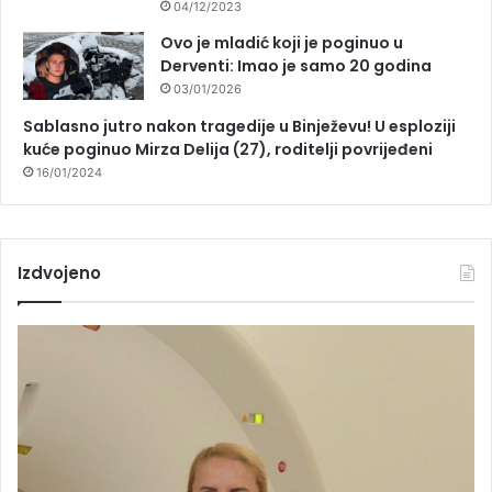
04/12/2023
Ovo je mladić koji je poginuo u
Derventi: Imao je samo 20 godina
03/01/2026
Sablasno jutro nakon tragedije u Binježevu! U esploziji
kuće poginuo Mirza Delija (27), roditelji povrijeđeni
16/01/2024
Izdvojeno