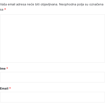
ofsajdu
Vaša email adresa neće biti objavljivana.
Neophodna polja su označena
sa
*
K
o
m
e
n
t
a
r
Ime
*
*
Email
*