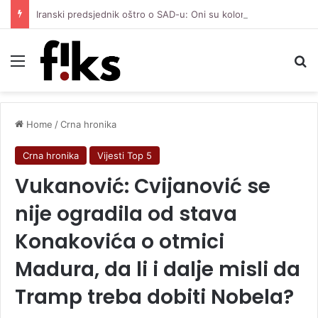
Iranski predsjednik oštro o SAD-u: Oni su kolonijalna i kriminalna država, natjerali smo ih na diplomatiju
Menu
Se
Home
/
Crna hronika
Crna hronika
Vijesti Top 5
Vukanović: Cvijanović se
nije ogradila od stava
Konakovića o otmici
Madura, da li i dalje misli da
Tramp treba dobiti Nobela?