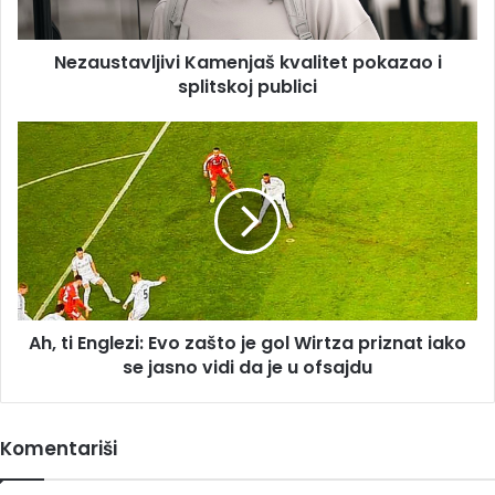
Nezaustavljivi Kamenjaš kvalitet pokazao i
splitskoj publici
Ah,
ti
Englezi:
Evo
zašto
je
gol
Wirtza
priznat
Ah, ti Englezi: Evo zašto je gol Wirtza priznat iako
iako
se
se jasno vidi da je u ofsajdu
jasno
vidi
da
Komentariši
je
u