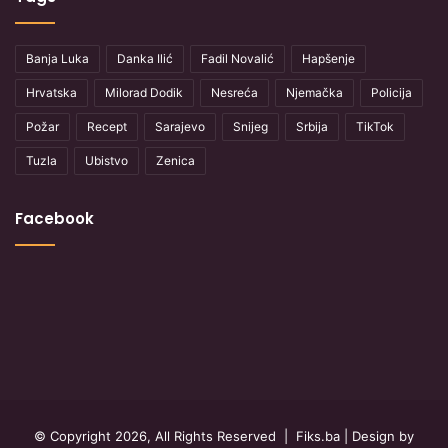
Banja Luka
Danka Ilić
Fadil Novalić
Hapšenje
Hrvatska
Milorad Dodik
Nesreća
Njemačka
Policija
Požar
Recept
Sarajevo
Snijeg
Srbija
TikTok
Tuzla
Ubistvo
Zenica
Facebook
© Copyright 2026, All Rights Reserved |
Fiks.ba
| Design by