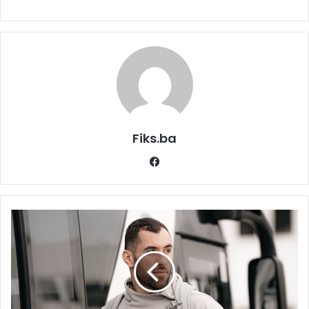
Fiks.ba
Facebook
Nezaustavljivi
Kamenjaš
kvalitet
pokazao
i
splitskoj
publici