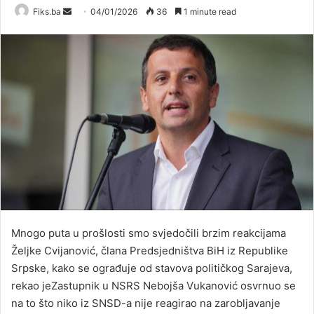
Send
Fiks.ba
04/01/2026
36
1 minute read
an
email
Mnogo puta u prošlosti smo svjedočili brzim reakcijama
Željke Cvijanović, člana Predsjedništva BiH iz Republike
Srpske, kako se ograđuje od stavova političkog Sarajeva,
rekao jeZastupnik u NSRS Nebojša Vukanović osvrnuo se
na to što niko iz SNSD-a nije reagirao na zarobljavanje