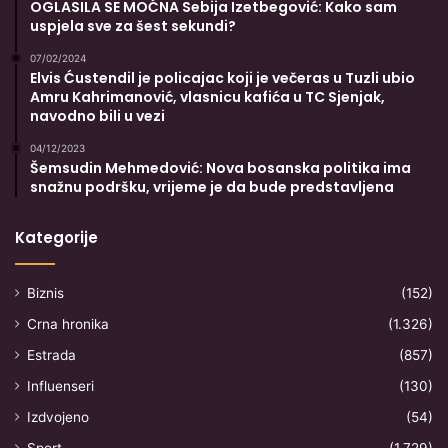
OGLASILA SE MOĆNA Sebija Izetbegović: Kako sam
uspjela sve za šest sekundi?
07/02/2024
Elvis Ćustendil je policajac koji je večeras u Tuzli ubio
Amru Kahrimanović, vlasnicu kafića u TC Sjenjak,
navodno bili u vezi
04/12/2023
Šemsudin Mehmedović: Nova bosanska politika ima
snažnu podršku, vrijeme je da bude predstavljena
Kategorije
Biznis
(152)
Crna hronika
(1.326)
Estrada
(857)
Influenseri
(130)
Izdvojeno
(54)
Sport
(1.729)