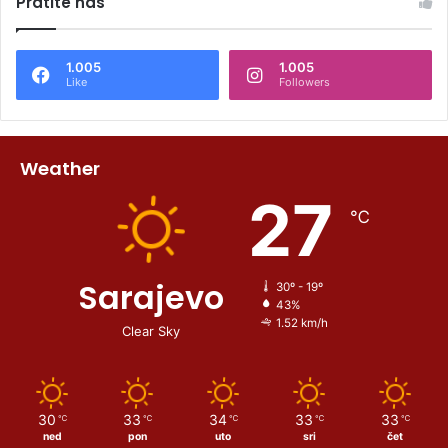
Pratite nas
1.005
1.005
Like
Followers
Weather
27
℃
Sarajevo
30º - 19º
43%
1.52 km/h
Clear Sky
30
33
34
33
33
℃
℃
℃
℃
℃
ned
pon
uto
sri
čet