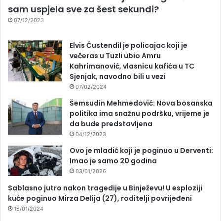
sam uspjela sve za šest sekundi?
07/12/2023
Elvis Ćustendil je policajac koji je
večeras u Tuzli ubio Amru
Kahrimanović, vlasnicu kafića u TC
Sjenjak, navodno bili u vezi
07/02/2024
Šemsudin Mehmedović: Nova bosanska
politika ima snažnu podršku, vrijeme je
da bude predstavljena
04/12/2023
Ovo je mladić koji je poginuo u Derventi:
Imao je samo 20 godina
03/01/2026
Sablasno jutro nakon tragedije u Binježevu! U esploziji
kuće poginuo Mirza Delija (27), roditelji povrijeđeni
16/01/2024