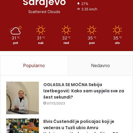
Sarajevo
27%
3.35 km/h
Scattered Clouds
31
31
32
35
35
℃
℃
℃
℃
℃
pet
sub
ned
pon
uto
Popularno
Nedavno
OGLASILA SE MOĆNA Sebija
Izetbegović: Kako sam uspjela sve za
šest sekundi?
07/12/2023
Elvis Ćustendil je policajac koji je
večeras u Tuzli ubio Amru