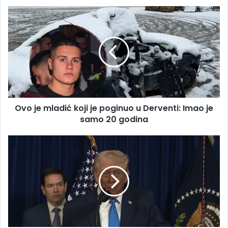
Ovo
je
mladić
koji
je
poginuo
u
Derventi:
Imao
Ovo je mladić koji je poginuo u Derventi: Imao je
je
samo
samo 20 godina
20
godina
Trump
otkrio
detalje:
Ovo
je
najveći
prikaz
američke
moći