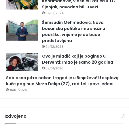
Kahrimanović, vlasnicu kafića u TC
Sjenjak, navodno bili u vezi
07/02/2024
Šemsudin Mehmedović: Nova
bosanska politika ima snažnu
podršku, vrijeme je da bude
predstavljena
04/12/2023
Ovo je mladić koji je poginuo u
Derventi: Imao je samo 20 godina
03/01/2026
Sablasno jutro nakon tragedije u Binježevu! U esploziji
kuće poginuo Mirza Delija (27), roditelji povrijeđeni
16/01/2024
Izdvojeno