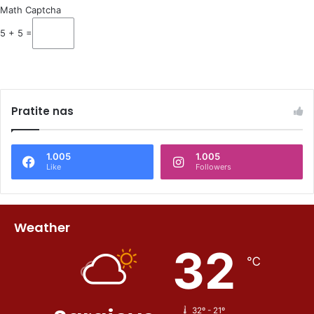
Math Captcha
5 + 5 =
Pratite nas
1.005
1.005
Like
Followers
Weather
32
℃
32º - 21º