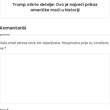
Trump otkrio detalje: Ovo je najveći prikaz
u
historiji
američke moći u historiji
Komentariši
Vaša email adresa neće biti objavljivana.
Neophodna polja su označena
sa
*
K
o
m
e
n
t
a
r
Ime
*