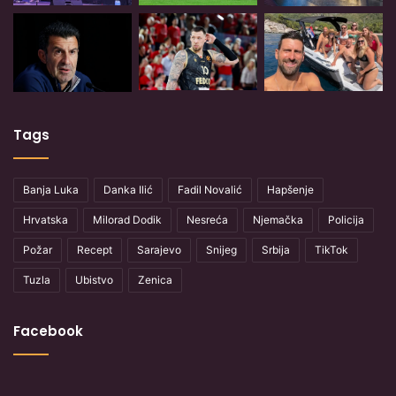
Tags
Banja Luka
Danka Ilić
Fadil Novalić
Hapšenje
Hrvatska
Milorad Dodik
Nesreća
Njemačka
Policija
Požar
Recept
Sarajevo
Snijeg
Srbija
TikTok
Tuzla
Ubistvo
Zenica
Facebook