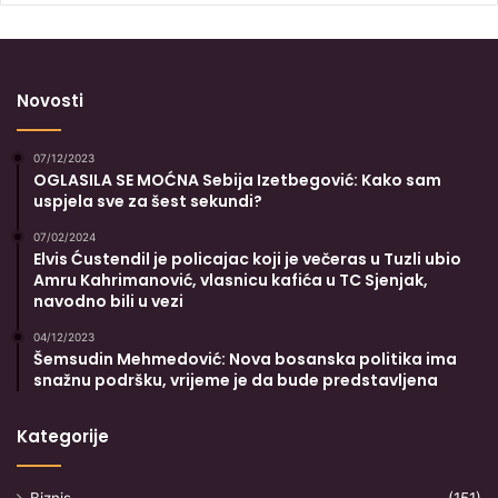
Novosti
07/12/2023
OGLASILA SE MOĆNA Sebija Izetbegović: Kako sam
uspjela sve za šest sekundi?
07/02/2024
Elvis Ćustendil je policajac koji je večeras u Tuzli ubio
Amru Kahrimanović, vlasnicu kafića u TC Sjenjak,
navodno bili u vezi
04/12/2023
Šemsudin Mehmedović: Nova bosanska politika ima
snažnu podršku, vrijeme je da bude predstavljena
Kategorije