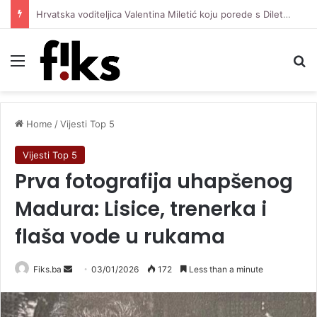
Hrvatska voditeljica Valentina Miletić koju porede s Dilettom Leotom oduševila pozirajući u bikiniju
Menu
Se
Home
/
Vijesti Top 5
Vijesti Top 5
Prva fotografija uhapšenog
Madura: Lisice, trenerka i
flaša vode u rukama
Send
Fiks.ba
03/01/2026
172
Less than a minute
an
email