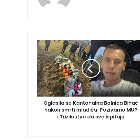
Oglasila
se
Kantonalna
Bolnica
Bihać
nakon
smrti
mladića:
Pozivamo
Oglasila se Kantonalna Bolnica Bihać
MUP
i
nakon smrti mladića: Pozivamo MUP
Tužilaštvo
i Tužilaštvo da sve ispitaju
da
sve
ispitaju