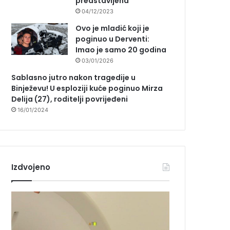
predstavljena
04/12/2023
Ovo je mladić koji je
poginuo u Derventi:
Imao je samo 20 godina
03/01/2026
Sablasno jutro nakon tragedije u
Binježevu! U esploziji kuće poginuo Mirza
Delija (27), roditelji povrijeđeni
16/01/2024
Izdvojeno