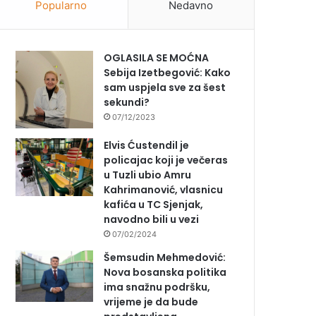
Popularno
Nedavno
OGLASILA SE MOĆNA
Sebija Izetbegović: Kako
sam uspjela sve za šest
sekundi?
07/12/2023
Elvis Ćustendil je
policajac koji je večeras
u Tuzli ubio Amru
Kahrimanović, vlasnicu
kafića u TC Sjenjak,
navodno bili u vezi
07/02/2024
Šemsudin Mehmedović:
Nova bosanska politika
ima snažnu podršku,
vrijeme je da bude