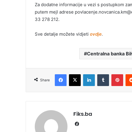
Za dodatne informacije u vezi s postupkom zam
putem mejl adrese povlacenje.novcanica.km@cb
33 278 212.
Sve detalje možete vidjeti
ovdje
.
Centralna banka Bi
Facebook
X
LinkedIn
Tumblr
Pint
Share
Fiks.ba
Facebook