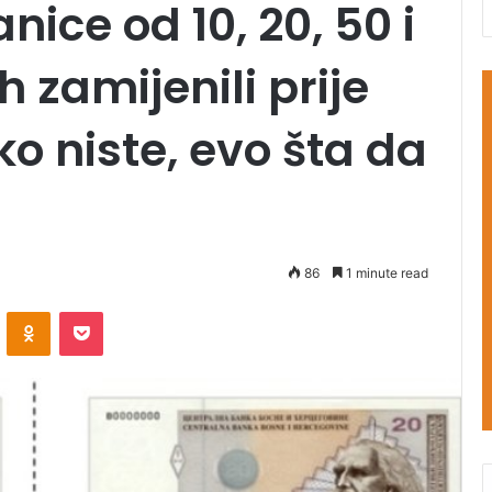
ice od 10, 20, 50 i
ih zamijenili prije
o niste, evo šta da
86
1 minute read
VKontakte
Odnoklassniki
Pocket