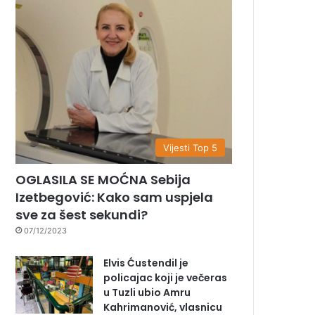
Vijesti Top 5
OGLASILA SE MOĆNA Sebija
Izetbegović: Kako sam uspjela
sve za šest sekundi?
07/12/2023
Elvis Ćustendil je
policajac koji je večeras
u Tuzli ubio Amru
Kahrimanović, vlasnicu