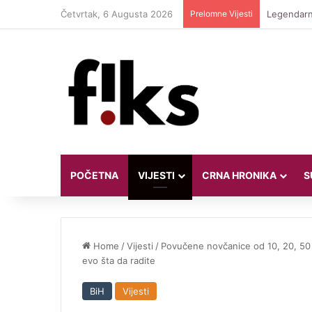
Četvrtak, 6 Augusta 2026
Prelomne Vijesti
Legendarni
POČETNA
VIJESTI
CRNA HRONIKA
S
Home
/
Vijesti
/
Povučene novčanice od 10, 20, 50 i 
evo šta da radite
BiH
Vijesti