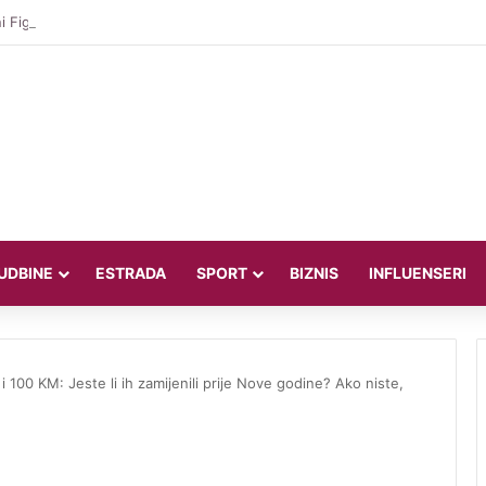
 Figo bez milosti prema Infantinu: “Lagao je i ukaljao funkciju, sada mora
UDBINE
ESTRADA
SPORT
BIZNIS
INFLUENSERI
100 KM: Jeste li ih zamijenili prije Nove godine? Ako niste,