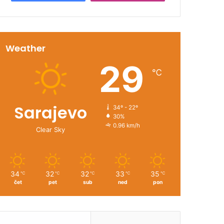
Weather
29
℃
Sarajevo
34º - 22º
30%
0.96 km/h
Clear Sky
34
32
32
33
35
℃
℃
℃
℃
℃
čet
pet
sub
ned
pon