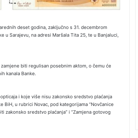
narednih deset godina, zaključno s 31. decembrom
e u Sarajevu, na adresi Maršala Tita 25, te u Banjaluci,
 zamjene biti regulisan posebnim aktom, o čemu će
nih kanala Banke.
pticaja i koje više nisu zakonsko sredstvo plaćanja
ke BiH, u rubrici Novac, pod kategorijama “Novčanice
biti zakonsko sredstvo plaćanja” i “Zamjena gotovog