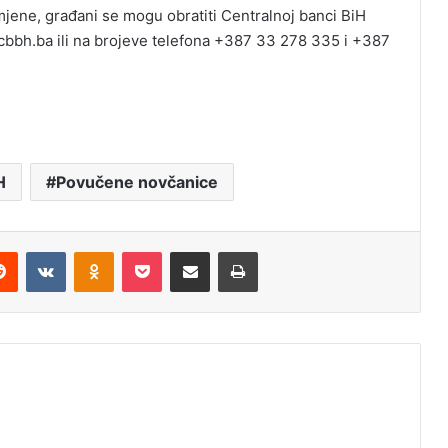
jene, građani se mogu obratiti Centralnoj banci BiH
bh.ba ili na brojeve telefona +387 33 278 335 i +387
H
Povučene novčanice
erest
Reddit
VKontakte
Odnoklassniki
Pocket
Share via Email
Print