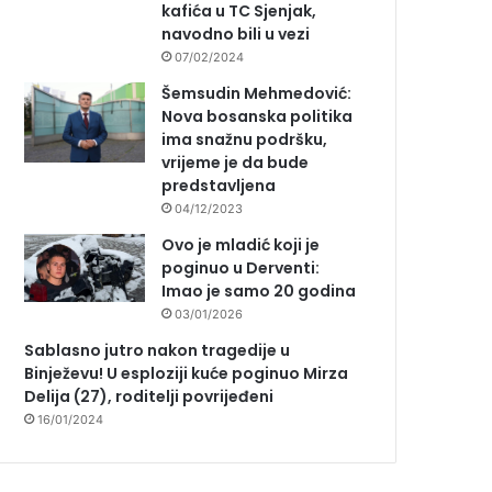
kafića u TC Sjenjak,
navodno bili u vezi
07/02/2024
Šemsudin Mehmedović:
Nova bosanska politika
ima snažnu podršku,
vrijeme je da bude
predstavljena
04/12/2023
Ovo je mladić koji je
poginuo u Derventi:
Imao je samo 20 godina
03/01/2026
Sablasno jutro nakon tragedije u
Binježevu! U esploziji kuće poginuo Mirza
Delija (27), roditelji povrijeđeni
16/01/2024