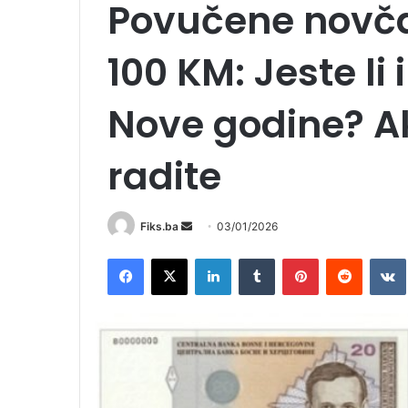
Povučene novčan
100 KM: Jeste li 
Nove godine? Ak
radite
Send
Fiks.ba
03/01/2026
an
Facebook
X
LinkedIn
Tumblr
Pinterest
Reddit
email