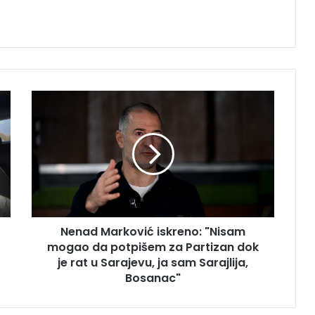
Nenad
Marković
iskreno:
"Nisam
mogao
da
potpišem
za
Partizan
Nenad Marković iskreno: "Nisam
dok
je
mogao da potpišem za Partizan dok
rat
je rat u Sarajevu, ja sam Sarajlija,
u
Bosanac"
Sarajevu,
ja