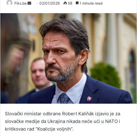
Send
Fiks.ba
02/01/2026
58
1 minute read
an
email
Slovački ministar odbrane Robert Kaliňák izjavio je za
slovačke medije da Ukrajina nikada neće ući u NATO i
kritikovao rad “Koalicije voljnih”.