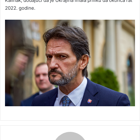
Kaliňák, dodajući da je Ukrajina imala priliku da okonča rat
2022. godine.