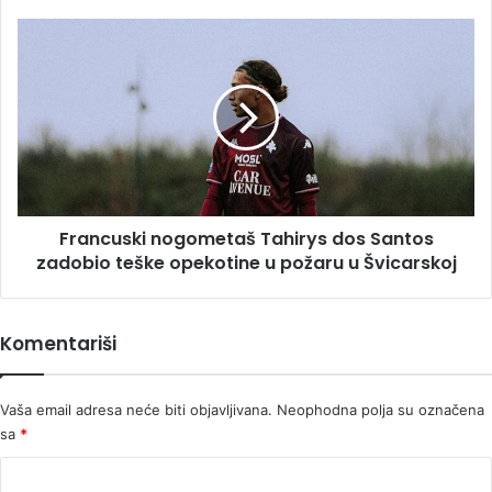
Francuski
nogometaš
Tahirys
dos
Santos
zadobio
teške
opekotine
u
Francuski nogometaš Tahirys dos Santos
požaru
u
zadobio teške opekotine u požaru u Švicarskoj
Švicarskoj
Komentariši
Vaša email adresa neće biti objavljivana.
Neophodna polja su označena
sa
*
K