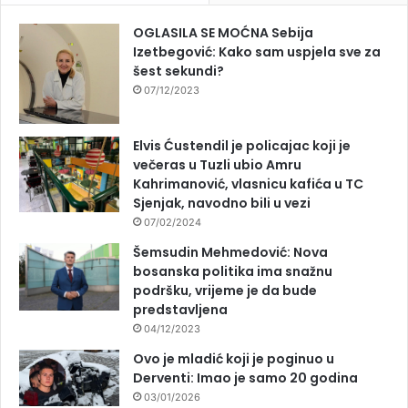
OGLASILA SE MOĆNA Sebija
Izetbegović: Kako sam uspjela sve za
šest sekundi?
07/12/2023
Elvis Ćustendil je policajac koji je
večeras u Tuzli ubio Amru
Kahrimanović, vlasnicu kafića u TC
Sjenjak, navodno bili u vezi
07/02/2024
Šemsudin Mehmedović: Nova
bosanska politika ima snažnu
podršku, vrijeme je da bude
predstavljena
04/12/2023
Ovo je mladić koji je poginuo u
Derventi: Imao je samo 20 godina
03/01/2026