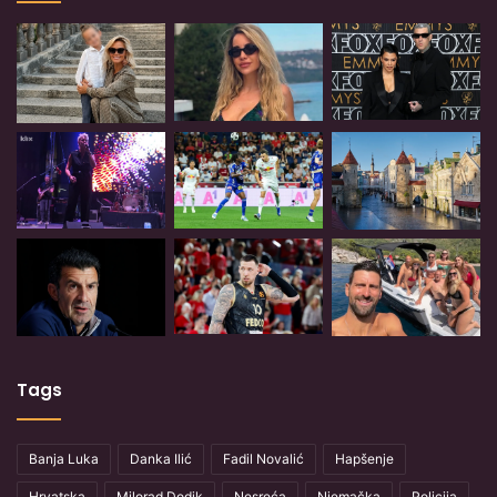
Tags
Banja Luka
Danka Ilić
Fadil Novalić
Hapšenje
Hrvatska
Milorad Dodik
Nesreća
Njemačka
Policija