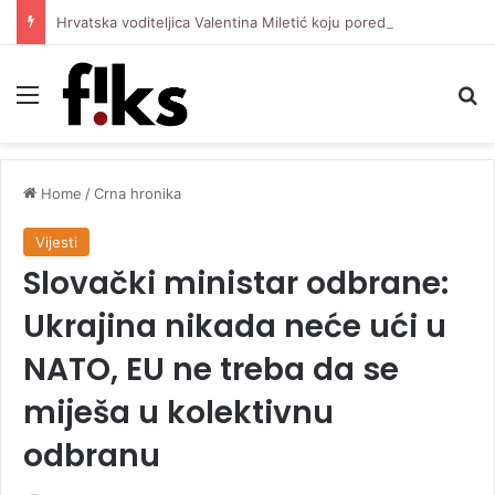
Hrvatska voditeljica Valentina Miletić koju porede s Dilettom Leotom oduševila pozirajući u bikiniju
Menu
Se
Home
/
Crna hronika
Vijesti
Slovački ministar odbrane:
Ukrajina nikada neće ući u
NATO, EU ne treba da se
miješa u kolektivnu
odbranu