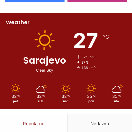
Weather
27
℃
Sarajevo
32º - 21º
37%
1.36 km/h
Clear Sky
32
32
32
35
35
℃
℃
℃
℃
℃
pet
sub
ned
pon
uto
Popularno
Nedavno