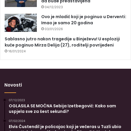
da bude predstavljena
04/12/2023
Ovo je mladić koji je poginuo u Derventi:
Imao je samo 20 godina
03/01/2026
Sablasno jutro nakon tragedije u Binježevu! U esploziji
kuće poginuo Mirza Delija (27), roditelji povrijeđeni
16/01/2024
Novosti
07/12/2023
OGLASILA SE MOĆNA Sebija Izetbegović: Kako sam
uspjela sve za šest sekundi?
07/02/2024
Elvis Ćustendil je policajac koji je večeras u Tuzli ubio