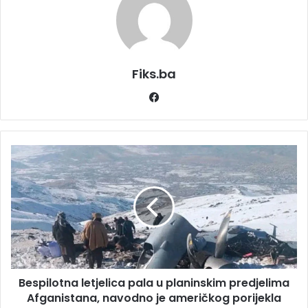
Fiks.ba
Facebook
Bespilotna
letjelica
pala
u
planinskim
predjelima
Afganistana,
navodno
je
Bespilotna letjelica pala u planinskim predjelima
američkog
porijekla
Afganistana, navodno je američkog porijekla