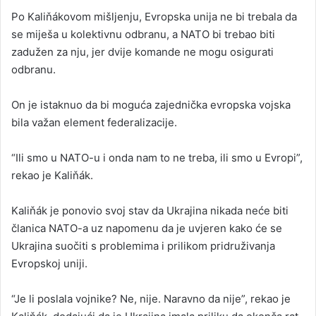
Po Kaliňákovom mišljenju, Evropska unija ne bi trebala da
se miješa u kolektivnu odbranu, a NATO bi trebao biti
zadužen za nju, jer dvije komande ne mogu osigurati
odbranu.
On je istaknuo da bi moguća zajednička evropska vojska
bila važan element federalizacije.
“Ili smo u NATO-u i onda nam to ne treba, ili smo u Evropi”,
rekao je Kaliňák.
Kaliňák je ponovio svoj stav da Ukrajina nikada neće biti
članica NATO-a uz napomenu da je uvjeren kako će se
Ukrajina suočiti s problemima i prilikom pridruživanja
Evropskoj uniji.
“Je li poslala vojnike? Ne, nije. Naravno da nije”, rekao je