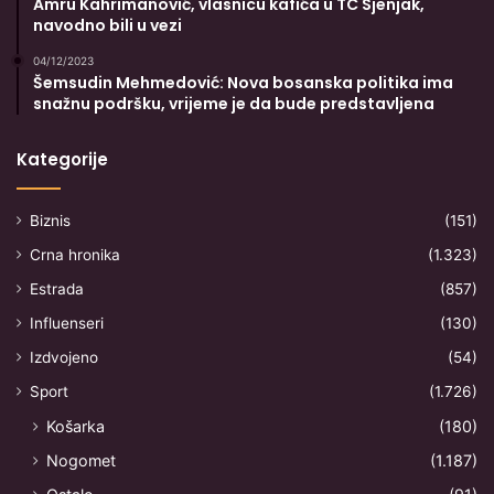
Amru Kahrimanović, vlasnicu kafića u TC Sjenjak,
navodno bili u vezi
04/12/2023
Šemsudin Mehmedović: Nova bosanska politika ima
snažnu podršku, vrijeme je da bude predstavljena
Kategorije
Biznis
(151)
Crna hronika
(1.323)
Estrada
(857)
Influenseri
(130)
Izdvojeno
(54)
Sport
(1.726)
Košarka
(180)
Nogomet
(1.187)