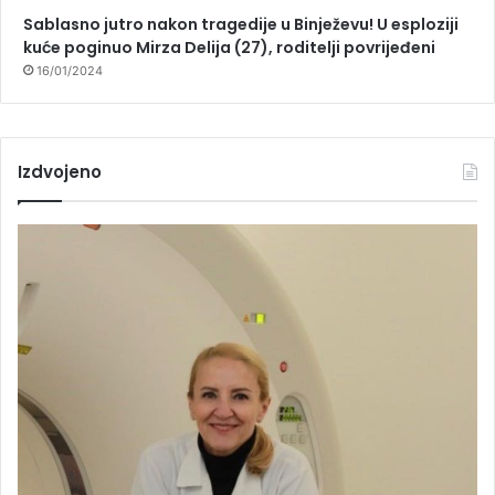
Sablasno jutro nakon tragedije u Binježevu! U esploziji
kuće poginuo Mirza Delija (27), roditelji povrijeđeni
16/01/2024
Izdvojeno