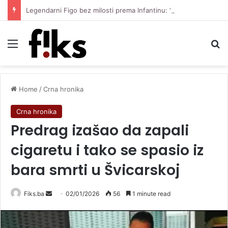
Legendarni Figo bez milosti prema Infantinu: “Lagao je i ukaljao funkciju, sada mora otići”
Menu
Se
Home
/
Crna hronika
Crna hronika
Predrag izašao da zapali
cigaretu i tako se spasio iz
bara smrti u Švicarskoj
Send
Fiks.ba
02/01/2026
56
1 minute read
an
email