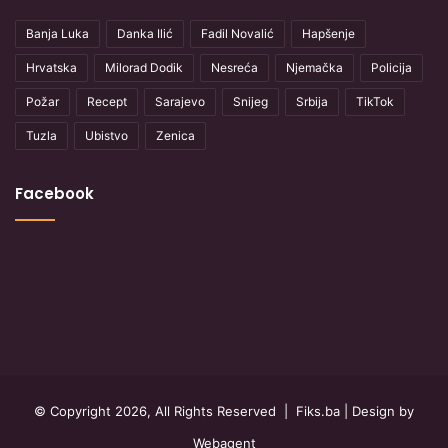
Banja Luka
Danka Ilić
Fadil Novalić
Hapšenje
Hrvatska
Milorad Dodik
Nesreća
Njemačka
Policija
Požar
Recept
Sarajevo
Snijeg
Srbija
TikTok
Tuzla
Ubistvo
Zenica
Facebook
© Copyright 2026, All Rights Reserved |
Fiks.ba
| Design by
Webagent