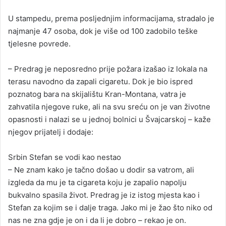
U stampedu, prema posljednjim informacijama, stradalo je
najmanje 47 osoba, dok je više od 100 zadobilo teške
tjelesne povrede.
– Predrag je neposredno prije požara izašao iz lokala na
terasu navodno da zapali cigaretu. Dok je bio ispred
poznatog bara na skijalištu Kran-Montana, vatra je
zahvatila njegove ruke, ali na svu sreću on je van životne
opasnosti i nalazi se u jednoj bolnici u Švajcarskoj – kaže
njegov prijatelj i dodaje:
Srbin Stefan se vodi kao nestao
– Ne znam kako je tačno došao u dodir sa vatrom, ali
izgleda da mu je ta cigareta koju je zapalio napolju
bukvalno spasila život. Predrag je iz istog mjesta kao i
Stefan za kojim se i dalje traga. Jako mi je žao što niko od
nas ne zna gdje je on i da li je dobro – rekao je on.