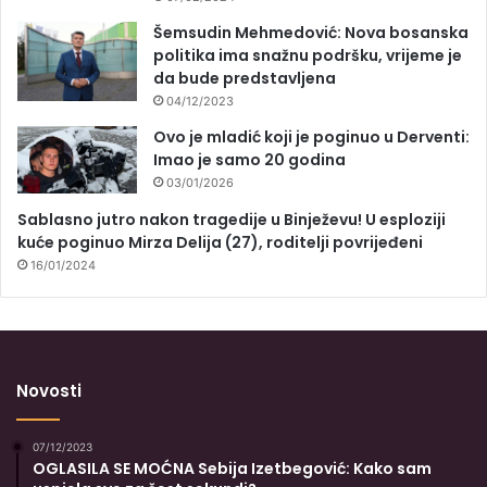
Šemsudin Mehmedović: Nova bosanska
politika ima snažnu podršku, vrijeme je
da bude predstavljena
04/12/2023
Ovo je mladić koji je poginuo u Derventi:
Imao je samo 20 godina
03/01/2026
Sablasno jutro nakon tragedije u Binježevu! U esploziji
kuće poginuo Mirza Delija (27), roditelji povrijeđeni
16/01/2024
Novosti
07/12/2023
OGLASILA SE MOĆNA Sebija Izetbegović: Kako sam