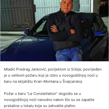
Mladić Predrag Janković, porijeklom iz Srbije, povrijeđen
je u velikom požaru koji je izbio u novogodišnjoj noći u
baru na skijalištu Kran-Montana u Švajcarskoj
Požar u baru “Le Constellation” dogodio se u
novogodišnjoj noći navodno nakon što su se zapalile
prskalice u lokalu koje su zahvatile plafon.