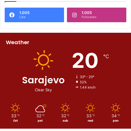
1.005
1.005
Like
Followers
Weather
20
℃
Sarajevo
33º - 20º
52%
1.44 km/h
Clear Sky
33
32
32
33
34
℃
℃
℃
℃
℃
čet
pet
sub
ned
pon