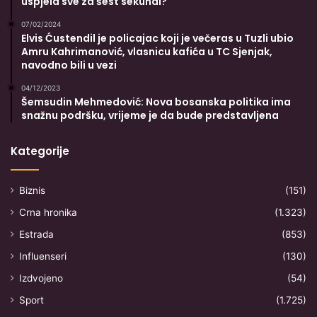
uspjela sve za šest sekundi?
07/02/2024
Elvis Ćustendil je policajac koji je večeras u Tuzli ubio
Amru Kahrimanović, vlasnicu kafića u TC Sjenjak,
navodno bili u vezi
04/12/2023
Šemsudin Mehmedović: Nova bosanska politika ima
snažnu podršku, vrijeme je da bude predstavljena
Kategorije
Biznis
(151)
Crna hronika
(1.323)
Estrada
(853)
Influenseri
(130)
Izdvojeno
(54)
Sport
(1.725)