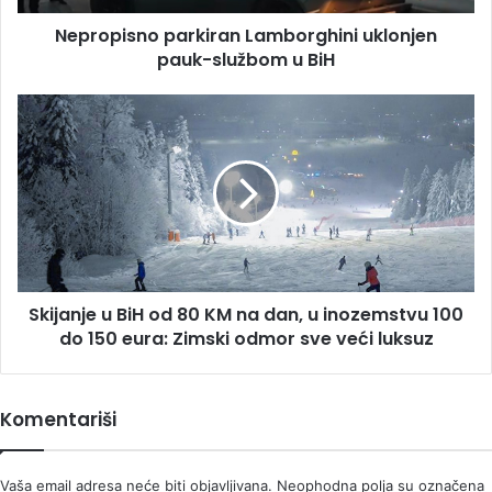
Nepropisno parkiran Lamborghini uklonjen
pauk-službom u BiH
Skijanje
u
BiH
od
80
KM
na
dan,
u
Skijanje u BiH od 80 KM na dan, u inozemstvu 100
inozemstvu
100
do 150 eura: Zimski odmor sve veći luksuz
do
150
eura:
Komentariši
Zimski
odmor
sve
Vaša email adresa neće biti objavljivana.
Neophodna polja su označena