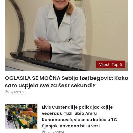
Vijesti Top 5
OGLASILA SE MOĆNA Sebija Izetbegović: Kako
sam uspjela sve za šest sekundi?
07/12/2023
Elvis Ćustendil je policajac koji je
večeras u Tuzli ubio Amru
Kahrimanović, vlasnicu kafića u TC
Sjenjak, navodno bili u vezi
07/02/2024