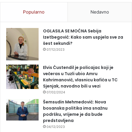
Popularno
Nedavno
OGLASILA SE MOĆNA Sebija
Izetbegović: Kako sam uspjela sve za
šest sekundi?
07/12/2023
Elvis Ćustendil je policajac koji je
večeras u Tuzli ubio Amru
Kahrimanović, vlasnicu kafića u TC
Sjenjak, navodno bili u vezi
07/02/2024
Šemsudin Mehmedović: Nova
bosanska politika ima snažnu
podršku, vrijeme je da bude
predstavljena
04/12/2023