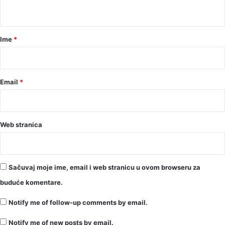
t
a
r
Ime
*
*
Email
*
Web stranica
Sačuvaj moje ime, email i web stranicu u ovom browseru za
buduće komentare.
Notify me of follow-up comments by email.
Notify me of new posts by email.