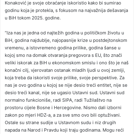
Konaković je svoje obraćanje iskoristio kako bi sumirao
godinu koja je protekla, s fokusom na najvažnija dešavanja
u BiH tokom 2025. godine.
“Iza nas je jedna od najtežih godina u političkom životu u
BiH, godina najdublje, najopasnije krize u postdejtonskom
vremenu, a istovremeno godina prilike, godina šanse u
kojoj smo na domak otvaranja pregovora s EU, što znači
veliki iskorak za BiH u ekonomskom smislu i ono što je naš
konačni cilj, vjerovatan ostanak mladih ljudi u ovoj zemlji,
koja treba da iskoristi svoje prilike, svoje perspektive. Za
nas je ovo godina u kojoj se nije desio treći entitet, nije se
desio treći kanal, nije se ugasio Ustavni sud. Ustavni sud
normalno funkcioniše, radi SIPA, radi Tužilaštvo na
prostoru cijele Bosne i Hercegovine. Nismo dali izborni
zakon po mjeri HDZ-a, a za sve smo ovo bili optuživani.
Ostale su strane sudije u Ustavnom sudu i niz drugih
napada na Narod i Pravdu koji traju godinama. Mogu reći