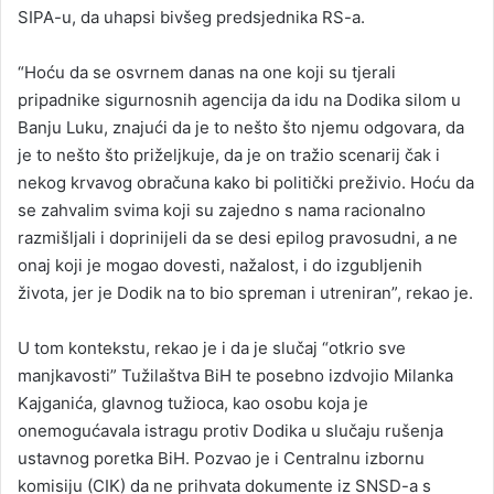
SIPA-u, da uhapsi bivšeg predsjednika RS-a.
“Hoću da se osvrnem danas na one koji su tjerali
pripadnike sigurnosnih agencija da idu na Dodika silom u
Banju Luku, znajući da je to nešto što njemu odgovara, da
je to nešto što priželjkuje, da je on tražio scenarij čak i
nekog krvavog obračuna kako bi politički preživio. Hoću da
se zahvalim svima koji su zajedno s nama racionalno
razmišljali i doprinijeli da se desi epilog pravosudni, a ne
onaj koji je mogao dovesti, nažalost, i do izgubljenih
života, jer je Dodik na to bio spreman i utreniran”, rekao je.
U tom kontekstu, rekao je i da je slučaj “otkrio sve
manjkavosti” Tužilaštva BiH te posebno izdvojio Milanka
Kajganića, glavnog tužioca, kao osobu koja je
onemogućavala istragu protiv Dodika u slučaju rušenja
ustavnog poretka BiH. Pozvao je i Centralnu izbornu
komisiju (CIK) da ne prihvata dokumente iz SNSD-a s