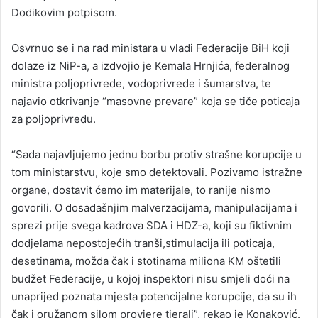
Dodikovim potpisom.
Osvrnuo se i na rad ministara u vladi Federacije BiH koji
dolaze iz NiP-a, a izdvojio je Kemala Hrnjića, federalnog
ministra poljoprivrede, vodoprivrede i šumarstva, te
najavio otkrivanje “masovne prevare” koja se tiče poticaja
za poljoprivredu.
“Sada najavljujemo jednu borbu protiv strašne korupcije u
tom ministarstvu, koje smo detektovali. Pozivamo istražne
organe, dostavit ćemo im materijale, to ranije nismo
govorili. O dosadašnjim malverzacijama, manipulacijama i
sprezi prije svega kadrova SDA i HDZ-a, koji su fiktivnim
dodjelama nepostojećih tranši,stimulacija ili poticaja,
desetinama, možda čak i stotinama miliona KM oštetili
budžet Federacije, u kojoj inspektori nisu smjeli doći na
unaprijed poznata mjesta potencijalne korupcije, da su ih
čak i oružanom silom provjere tjerali”, rekao je Konaković.