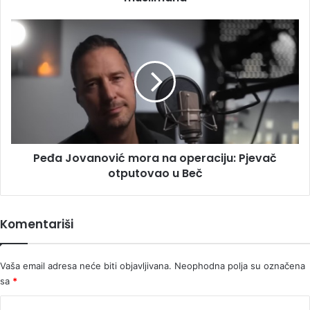
BiH
ugrožava
Peđa
prava
Jovanović
muslimana
mora
na
operaciju:
Pjevač
otputovao
u
Beč
Peđa Jovanović mora na operaciju: Pjevač
otputovao u Beč
Komentariši
Vaša email adresa neće biti objavljivana.
Neophodna polja su označena
sa
*
K