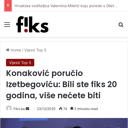
Hrvatska voditeljica Valentina Miletić koju porede s Dilettom Leotom oduševila pozirajući u bikiniju
Menu
Se
Home
/
Vijesti Top 5
Vijesti Top 5
Konaković poručio
Izetbegoviću: Bili ste fiks 20
godina, više nećete biti
Send
Fiks.ba
23/12/2025
74
3 minutes read
an
email