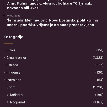
Amru Kahrimanović, vlasnicu kafića u TC Sjenjak,
navodno bili u vezi
04/12/2023
Šemsudin Mehmedović: Nova bosanska politika ima
snažnu podršku, vrijeme je da bude predstavljena
Kategorije
Biznis
(151)
Crna hronika
(1.323)
Estrada
(857)
Influenseri
(130)
Izdvojeno
(54)
Sport
(1.726)
Košarka
(180)
Nogomet
(1.187)