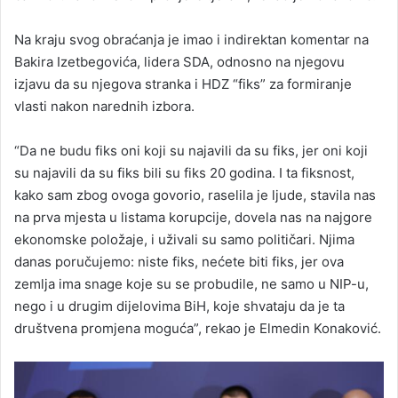
Na kraju svog obraćanja je imao i indirektan komentar na
Bakira Izetbegovića, lidera SDA, odnosno na njegovu
izjavu da su njegova stranka i HDZ “fiks” za formiranje
vlasti nakon narednih izbora.
“Da ne budu fiks oni koji su najavili da su fiks, jer oni koji
su najavili da su fiks bili su fiks 20 godina. I ta fiksnost,
kako sam zbog ovoga govorio, raselila je ljude, stavila nas
na prva mjesta u listama korupcije, dovela nas na najgore
ekonomske položaje, i uživali su samo političari. Njima
danas poručujemo: niste fiks, nećete biti fiks, jer ova
zemlja ima snage koje su se probudile, ne samo u NIP-u,
nego i u drugim dijelovima BiH, koje shvataju da je ta
društvena promjena moguća”, rekao je Elmedin Konaković.