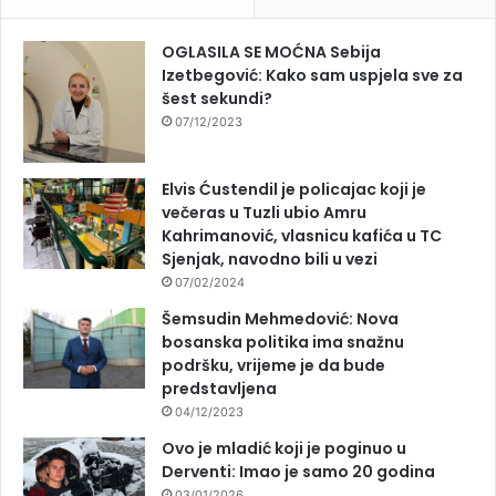
OGLASILA SE MOĆNA Sebija
Izetbegović: Kako sam uspjela sve za
šest sekundi?
07/12/2023
Elvis Ćustendil je policajac koji je
večeras u Tuzli ubio Amru
Kahrimanović, vlasnicu kafića u TC
Sjenjak, navodno bili u vezi
07/02/2024
Šemsudin Mehmedović: Nova
bosanska politika ima snažnu
podršku, vrijeme je da bude
predstavljena
04/12/2023
Ovo je mladić koji je poginuo u
Derventi: Imao je samo 20 godina
03/01/2026