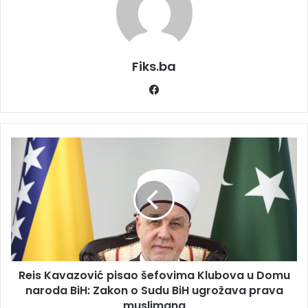
Fiks.ba
Facebook
Reis
Kavazović
pisao
šefovima
Klubova
u
Domu
naroda
BiH:
Reis Kavazović pisao šefovima Klubova u Domu
Zakon
o
naroda BiH: Zakon o Sudu BiH ugrožava prava
Sudu
muslimana