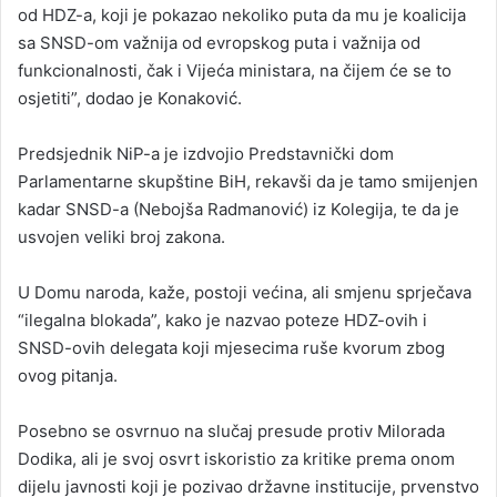
od HDZ-a, koji je pokazao nekoliko puta da mu je koalicija
sa SNSD-om važnija od evropskog puta i važnija od
funkcionalnosti, čak i Vijeća ministara, na čijem će se to
osjetiti”, dodao je Konaković.
Predsjednik NiP-a je izdvojio Predstavnički dom
Parlamentarne skupštine BiH, rekavši da je tamo smijenjen
kadar SNSD-a (Nebojša Radmanović) iz Kolegija, te da je
usvojen veliki broj zakona.
U Domu naroda, kaže, postoji većina, ali smjenu sprječava
“ilegalna blokada”, kako je nazvao poteze HDZ-ovih i
SNSD-ovih delegata koji mjesecima ruše kvorum zbog
ovog pitanja.
Posebno se osvrnuo na slučaj presude protiv Milorada
Dodika, ali je svoj osvrt iskoristio za kritike prema onom
dijelu javnosti koji je pozivao državne institucije, prvenstvo