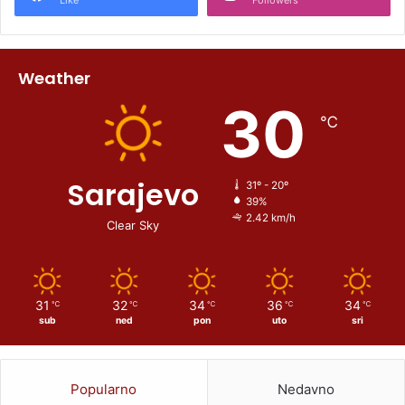
Weather
30
℃
Sarajevo
31º - 20º
39%
2.42 km/h
Clear Sky
31
32
34
36
34
℃
℃
℃
℃
℃
sub
ned
pon
uto
sri
Popularno
Nedavno