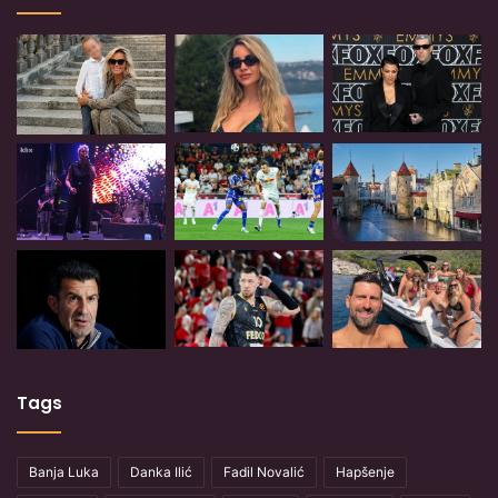
Tags
Banja Luka
Danka Ilić
Fadil Novalić
Hapšenje