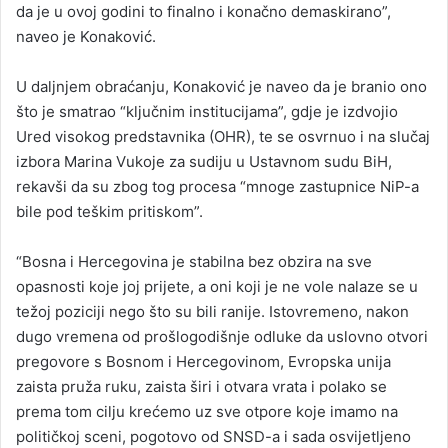
da je u ovoj godini to finalno i konačno demaskirano”,
naveo je Konaković.
U daljnjem obraćanju, Konaković je naveo da je branio ono
što je smatrao “ključnim institucijama”, gdje je izdvojio
Ured visokog predstavnika (OHR), te se osvrnuo i na slučaj
izbora Marina Vukoje za sudiju u Ustavnom sudu BiH,
rekavši da su zbog tog procesa “mnoge zastupnice NiP-a
bile pod teškim pritiskom”.
“Bosna i Hercegovina je stabilna bez obzira na sve
opasnosti koje joj prijete, a oni koji je ne vole nalaze se u
težoj poziciji nego što su bili ranije. Istovremeno, nakon
dugo vremena od prošlogodišnje odluke da uslovno otvori
pregovore s Bosnom i Hercegovinom, Evropska unija
zaista pruža ruku, zaista širi i otvara vrata i polako se
prema tom cilju krećemo uz sve otpore koje imamo na
političkoj sceni, pogotovo od SNSD-a i sada osvijetljeno