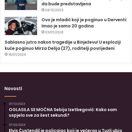
da bude predstavljena
04/12/2023
Ovo je mladić koji je poginuo u Derventi:
Imao je samo 20 godina
03/01/2026
Sablasno jutro nakon tragedije u Binježevu! U esploziji
kuće poginuo Mirza Delija (27), roditelji povrijeđeni
16/01/2024
Novosti
07/12/2023
OGLASILA SE MOĆNA Sebija Izetbegović: Kako sam
uspjela sve za šest sekundi?
07/02/2024
Elvis Ćustendil je policajac koji je večeras u Tuzli ubio