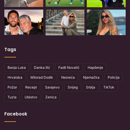
Tags
Banja Luka
Danka Ilić
Fadil Novalić
Hapšenje
Hrvatska
Milorad Dodik
Nesreća
Njemačka
Policija
Požar
Recept
Sarajevo
Snijeg
Srbija
TikTok
Tuzla
Ubistvo
Zenica
Facebook