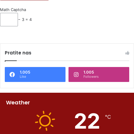
Math Captcha
− 3 = 4
Pratite nas
1.005
1.005
Like
Followers
Weather
22
℃