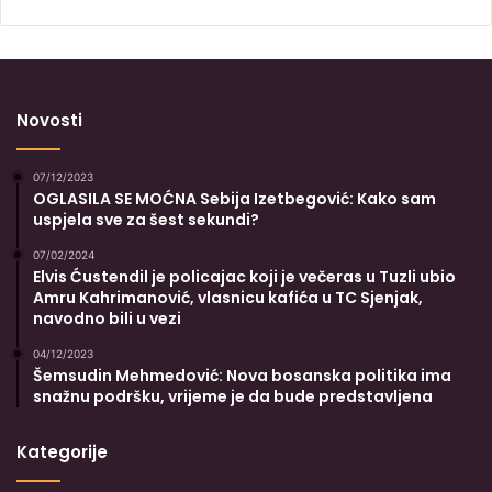
Novosti
07/12/2023
OGLASILA SE MOĆNA Sebija Izetbegović: Kako sam
uspjela sve za šest sekundi?
07/02/2024
Elvis Ćustendil je policajac koji je večeras u Tuzli ubio
Amru Kahrimanović, vlasnicu kafića u TC Sjenjak,
navodno bili u vezi
04/12/2023
Šemsudin Mehmedović: Nova bosanska politika ima
snažnu podršku, vrijeme je da bude predstavljena
Kategorije