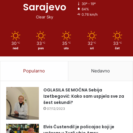
Sarajevo
30º - 19º
64%
0.76 km/h
Clear Sky
30
33
35
32
33
℃
℃
℃
℃
℃
ned
pon
uto
sri
čet
Popularno
Nedavno
OGLASILA SE MOĆNA Sebija
Izetbegović: Kako sam uspjela sve za
šest sekundi?
07/12/2023
Elvis Ćustendil je policajac koji je