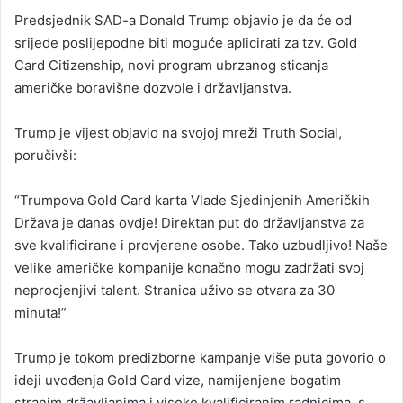
an
Predsjednik SAD-a Donald Trump objavio je da će od
email
srijede poslijepodne biti moguće aplicirati za tzv. Gold
Card Citizenship, novi program ubrzanog sticanja
američke boravišne dozvole i državljanstva.
Trump je vijest objavio na svojoj mreži Truth Social,
poručivši:
“Trumpova Gold Card karta Vlade Sjedinjenih Američkih
Država je danas ovdje! Direktan put do državljanstva za
sve kvalificirane i provjerene osobe. Tako uzbudljivo! Naše
velike američke kompanije konačno mogu zadržati svoj
neprocjenjivi talent. Stranica uživo se otvara za 30
minuta!”
Trump je tokom predizborne kampanje više puta govorio o
ideji uvođenja Gold Card vize, namijenjene bogatim
stranim državljanima i visoko kvalificiranim radnicima, s