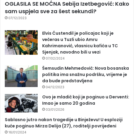
OGLASILA SE MOĆNA Sebija Izetbegović: Kako
sam uspjela sve za šest sekundi?
07/12/2023
Elvis Ćustendil je policajac koji je
večeras u Tuzli ubio Amru
Kahrimanović, vlasnicu kafića u TC
Sjenjak, navodno bili u vezi
07/02/2024
Šemsudin Mehmedović: Nova bosanska
politika ima snažnu podršku, vrijeme je
da bude predstavljena
04/12/2023
Ovo je mladić koji je poginuo u Derventi:
Imao je samo 20 godina
03/01/2026
Sablasno jutro nakon tragedije u Binježevu! U esploziji
kuće poginuo Mirza Delija (27), roditelji povrijeđeni
16/01/2024