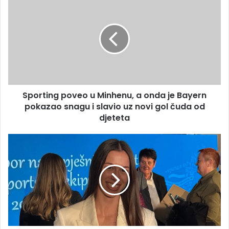
poveo
u
Minhenu,
a
onda
je
Bayern
pokazao
Sporting poveo u Minhenu, a onda je Bayern
snagu
i
pokazao snagu i slavio uz novi gol čuda od
slavio
djeteta
uz
novi
Ne
gol
stišava
čuda
se
od
bura
djeteta
nakon
nagrade
za
Lanu
Pudar,