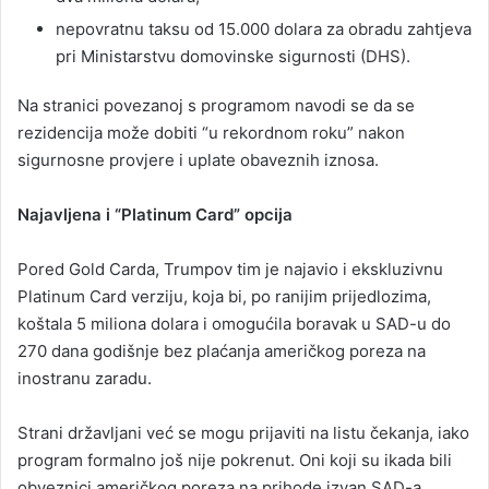
nepovratnu taksu od 15.000 dolara za obradu zahtjeva
pri Ministarstvu domovinske sigurnosti (DHS).
Na stranici povezanoj s programom navodi se da se
rezidencija može dobiti “u rekordnom roku” nakon
sigurnosne provjere i uplate obaveznih iznosa.
Najavljena i “Platinum Card” opcija
Pored Gold Carda, Trumpov tim je najavio i ekskluzivnu
Platinum Card verziju, koja bi, po ranijim prijedlozima,
koštala 5 miliona dolara i omogućila boravak u SAD-u do
270 dana godišnje bez plaćanja američkog poreza na
inostranu zaradu.
Strani državljani već se mogu prijaviti na listu čekanja, iako
program formalno još nije pokrenut. Oni koji su ikada bili
obveznici američkog poreza na prihode izvan SAD-a,