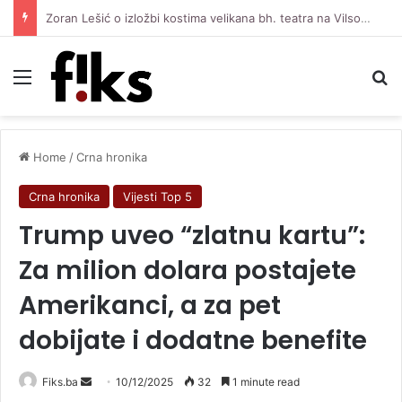
Zoran Lešić o izložbi kostima velikana bh. teatra na Vilsonovom šetalištu: Zaboravljamo ljude s kojima smo živjeli
Menu
Se
Home
/
Crna hronika
Crna hronika
Vijesti Top 5
Trump uveo “zlatnu kartu”:
Za milion dolara postajete
Amerikanci, a za pet
dobijate i dodatne benefite
Send
Fiks.ba
10/12/2025
32
1 minute read