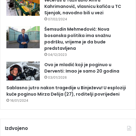
večeras u Tuzli ubio Amru
Kahrimanović, vlasnicu kafića u TC
Sjenjak, navodno bili u vezi
07/02/2024
Šemsudin Mehmedović: Nova
bosanska politika ima snažnu
podršku, vrijeme je da bude
predstavljena
04/12/2023
Ovo je mladić koji je poginuo u
Derventi: Imao je samo 20 godina
03/01/2026
Sablasno jutro nakon tragedije u Binježevu! U esploziji
kuće poginuo Mirza Delija (27), roditelji povrijeđeni
16/01/2024
Izdvojeno