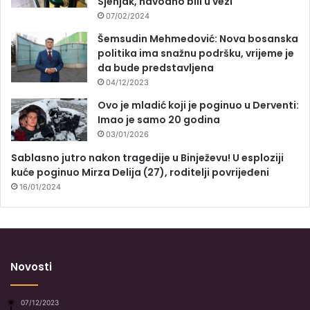
Sjenjak, navodno bili u vezi
07/02/2024
Šemsudin Mehmedović: Nova bosanska
politika ima snažnu podršku, vrijeme je
da bude predstavljena
04/12/2023
Ovo je mladić koji je poginuo u Derventi:
Imao je samo 20 godina
03/01/2026
Sablasno jutro nakon tragedije u Binježevu! U esploziji
kuće poginuo Mirza Delija (27), roditelji povrijeđeni
16/01/2024
Novosti
07/12/2023