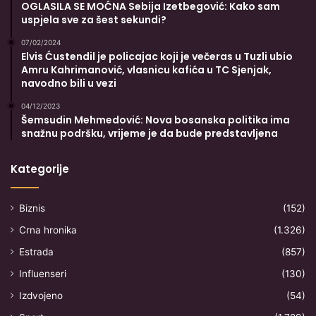
OGLASILA SE MOĆNA Sebija Izetbegović: Kako sam
uspjela sve za šest sekundi?
07/02/2024
Elvis Ćustendil je policajac koji je večeras u Tuzli ubio
Amru Kahrimanović, vlasnicu kafića u TC Sjenjak,
navodno bili u vezi
04/12/2023
Šemsudin Mehmedović: Nova bosanska politika ima
snažnu podršku, vrijeme je da bude predstavljena
Kategorije
Biznis
(152)
Crna hronika
(1.326)
Estrada
(857)
Influenseri
(130)
Izdvojeno
(54)