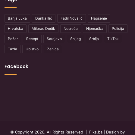
Banja Luka
Danka Ilić
Fadil Novalić
Hapšenje
Hrvatska
Milorad Dodik
Nesreća
Njemačka
Policija
Požar
Recept
Sarajevo
Snijeg
Srbija
TikTok
Tuzla
Ubistvo
Zenica
Facebook
© Copyright 2026, All Rights Reserved |
Fiks.ba
| Design by