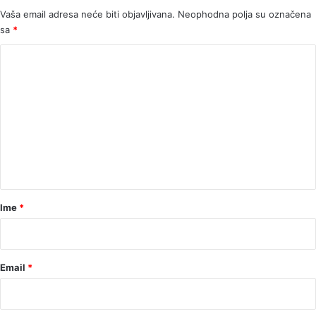
Vaša email adresa neće biti objavljivana.
Neophodna polja su označena
sa
*
K
o
m
e
n
t
a
r
Ime
*
*
Email
*