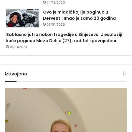
04/12/2023
Ovo je mladić koji je poginuo u
Derventi: Imao je samo 20 godina
03/01/2026
Sablasno jutro nakon tragedije u Binježevu! U esploziji
kuće poginuo Mirza Delija (27), roditelji povrijeđeni
16/01/2024
Izdvojeno