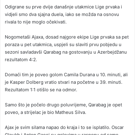
an
Odigrane su prve dvije današnje utakmice Lige prvaka i
email
vidjeli smo dva sjajna duela, iako se možda na osnovu
rivala to nije moglo očekivati.
Nogometaši Ajaxa, dosad najgore ekipe Lige prvaka sa pet
poraza u pet utakmica, uspjeli su slaviti prvu pobjedu u
sezoni savladavši Qarabag na gostovanju u Azerbejdžanu
rezultatom 4:2.
Domaći tim je poveo golom Camila Durana u 10. minuti, ali
je Kasper Dolberg vratio stvari na početne u 39. minuti.
Rezultatom 1:1 otišlo se na odmor.
Samo što je počelo drugo poluvrijeme, Qarabag je opet
poveo, a strijelac je bio Matheus Silva.
Ajax je svim silama napao do kraja i to se isplatilo. Oscar
Gloukh i Anton Gaeei su golovima u rasponu od samo