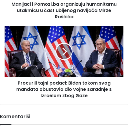
Manijaci i Pomozi.ba organizuju humanitarnu
navijača
Mirze
utakmicu u čast ubijenog navijača Mirze
Raščića
Raščića
Procurili
tajni
podaci:
Biden
tokom
svog
mandata
obustavio
dio
Procurili tajni podaci: Biden tokom svog
vojne
saradnje
mandata obustavio dio vojne saradnje s
s
Izraelom zbog Gaze
Izraelom
zbog
Gaze
Komentariši