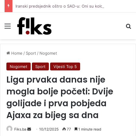
Iranski predsjednik oštro o SAD-u: Oni su kolonijalna i kriminalna država, natjerali smo ih na diplomatiju
Menu
Se
Home
/
Sport
/
Nogomet
Nogomet
Sport
Vijesti Top 5
Liga prvaka danas nije
mogla bolje početi: Dvije
golijade i prva pobjeda
Ajaxa za bijeg sa dna
Send
Fiks.ba
10/12/2025
77
1 minute read