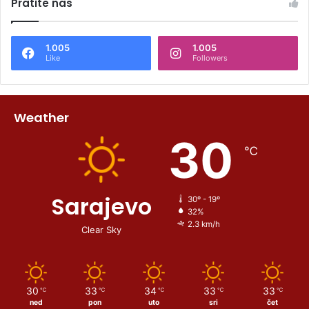
Pratite nas
1.005
1.005
Like
Followers
Weather
30
℃
Sarajevo
30º - 19º
32%
2.3 km/h
Clear Sky
30
33
34
33
33
℃
℃
℃
℃
℃
ned
pon
uto
sri
čet