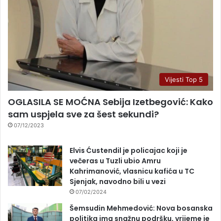
Vijesti Top 5
OGLASILA SE MOĆNA Sebija Izetbegović: Kako
sam uspjela sve za šest sekundi?
07/12/2023
Elvis Ćustendil je policajac koji je
večeras u Tuzli ubio Amru
Kahrimanović, vlasnicu kafića u TC
Sjenjak, navodno bili u vezi
07/02/2024
Šemsudin Mehmedović: Nova bosanska
politika ima snažnu podršku, vrijeme je