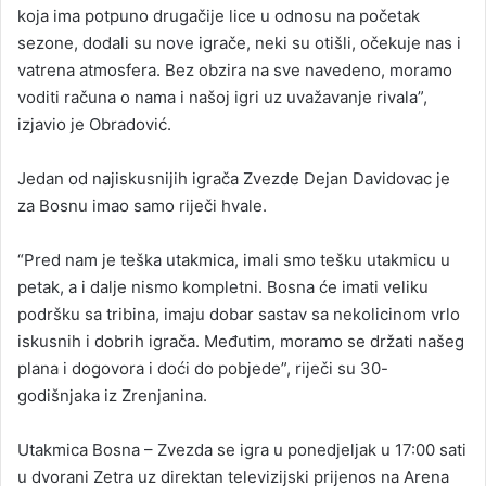
koja ima potpuno drugačije lice u odnosu na početak
sezone, dodali su nove igrače, neki su otišli, očekuje nas i
vatrena atmosfera. Bez obzira na sve navedeno, moramo
voditi računa o nama i našoj igri uz uvažavanje rivala”,
izjavio je Obradović.
Jedan od najiskusnijih igrača Zvezde Dejan Davidovac je
za Bosnu imao samo riječi hvale.
“Pred nam je teška utakmica, imali smo tešku utakmicu u
petak, a i dalje nismo kompletni. Bosna će imati veliku
podršku sa tribina, imaju dobar sastav sa nekolicinom vrlo
iskusnih i dobrih igrača. Međutim, moramo se držati našeg
plana i dogovora i doći do pobjede”, riječi su 30-
godišnjaka iz Zrenjanina.
Utakmica Bosna – Zvezda se igra u ponedjeljak u 17:00 sati
u dvorani Zetra uz direktan televizijski prijenos na Arena