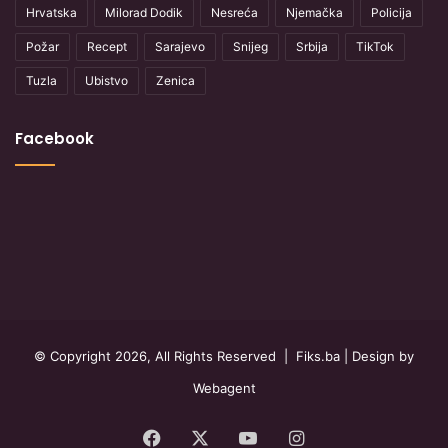
Hrvatska
Milorad Dodik
Nesreća
Njemačka
Policija
Požar
Recept
Sarajevo
Snijeg
Srbija
TikTok
Tuzla
Ubistvo
Zenica
Facebook
© Copyright 2026, All Rights Reserved |
Fiks.ba
| Design by
Webagent
Facebook
X
YouTube
Instagram