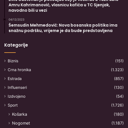
Amru Kahrimanović, vlasnicu kafića u TC Sjenjak,
navodno bili u vezi
04/12/2023
Šemsudin Mehmedović: Nova bosanska politika ima
snažnu podršku, vrijeme je da bude predstavljena
Kategorije
Biznis
(151)
Crna hronika
(1.323)
Estrada
(857)
Influenseri
(130)
Izdvojeno
(54)
Sport
(1.726)
Košarka
(180)
Nogomet
(1.187)