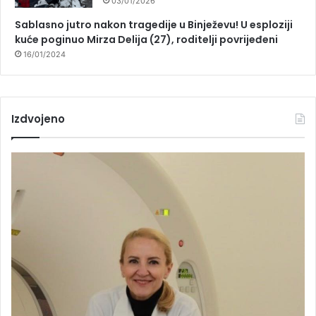
03/01/2026
Sablasno jutro nakon tragedije u Binježevu! U esploziji
kuće poginuo Mirza Delija (27), roditelji povrijeđeni
16/01/2024
Izdvojeno