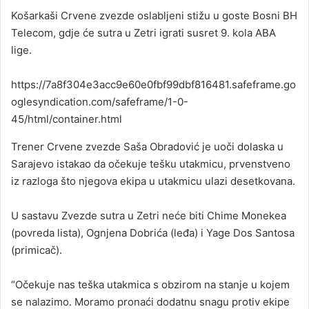
an
Košarkaši Crvene zvezde oslabljeni stižu u goste Bosni BH
email
Telecom, gdje će sutra u Zetri igrati susret 9. kola ABA
lige.
https://7a8f304e3acc9e60e0fbf99dbf816481.safeframe.go
oglesyndication.com/safeframe/1-0-
45/html/container.html
Trener Crvene zvezde Saša Obradović je uoči dolaska u
Sarajevo istakao da očekuje tešku utakmicu, prvenstveno
iz razloga što njegova ekipa u utakmicu ulazi desetkovana.
U sastavu Zvezde sutra u Zetri neće biti Chime Monekea
(povreda lista), Ognjena Dobrića (leđa) i Yage Dos Santosa
(primicač).
“Očekuje nas teška utakmica s obzirom na stanje u kojem
se nalazimo. Moramo pronaći dodatnu snagu protiv ekipe