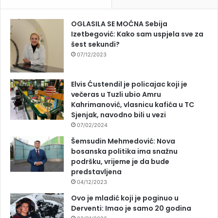
OGLASILA SE MOĆNA Sebija
Izetbegović: Kako sam uspjela sve za
šest sekundi?
07/12/2023
Elvis Ćustendil je policajac koji je
večeras u Tuzli ubio Amru
Kahrimanović, vlasnicu kafića u TC
Sjenjak, navodno bili u vezi
07/02/2024
Šemsudin Mehmedović: Nova
bosanska politika ima snažnu
podršku, vrijeme je da bude
predstavljena
04/12/2023
Ovo je mladić koji je poginuo u
Derventi: Imao je samo 20 godina