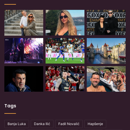
Tags
Banja Luka
Danka Ilić
Fadil Novalić
Hapšenje