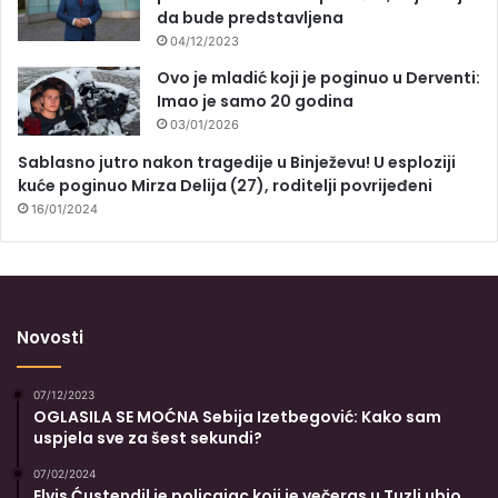
da bude predstavljena
04/12/2023
Ovo je mladić koji je poginuo u Derventi:
Imao je samo 20 godina
03/01/2026
Sablasno jutro nakon tragedije u Binježevu! U esploziji
kuće poginuo Mirza Delija (27), roditelji povrijeđeni
16/01/2024
Novosti
07/12/2023
OGLASILA SE MOĆNA Sebija Izetbegović: Kako sam
uspjela sve za šest sekundi?
07/02/2024
Elvis Ćustendil je policajac koji je večeras u Tuzli ubio