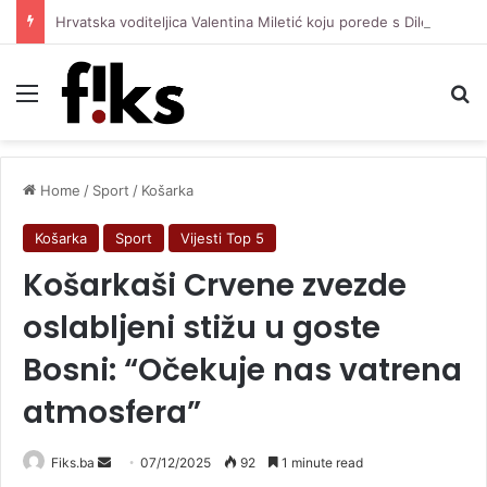
Hrvatska voditeljica Valentina Miletić koju porede s Dilettom Leotom oduševila pozirajući u bikiniju
Menu
Se
Home
/
Sport
/
Košarka
Košarka
Sport
Vijesti Top 5
Košarkaši Crvene zvezde
oslabljeni stižu u goste
Bosni: “Očekuje nas vatrena
atmosfera”
Send
Fiks.ba
07/12/2025
92
1 minute read