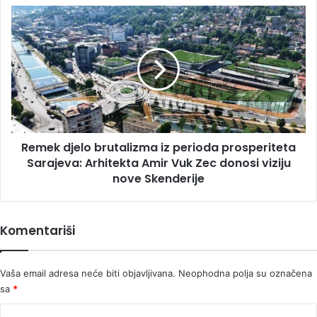
Smaila
Remek
Prevljaka
djelo
brutalizma
iz
perioda
prosperiteta
Sarajeva:
Arhitekta
Amir
Remek djelo brutalizma iz perioda prosperiteta
Vuk
Zec
Sarajeva: Arhitekta Amir Vuk Zec donosi viziju
donosi
nove Skenderije
viziju
nove
Skenderije
Komentariši
Vaša email adresa neće biti objavljivana.
Neophodna polja su označena
sa
*
K