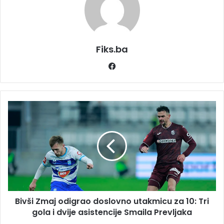
Fiks.ba
Facebook
Bivši
Zmaj
odigrao
doslovno
utakmicu
za
10:
Tri
gola
Bivši Zmaj odigrao doslovno utakmicu za 10: Tri
i
dvije
gola i dvije asistencije Smaila Prevljaka
asistencije