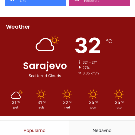
Like
Followers
Weather
32
℃
Sarajevo
32º - 21º
27%
3.35 km/h
Scattered Clouds
31
31
32
35
35
℃
℃
℃
℃
℃
pet
sub
ned
pon
uto
Popularno
Nedavno