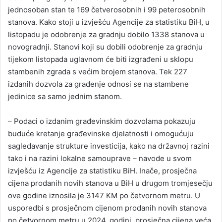
jednosoban stan te 169 četverosobnih i 99 peterosobnih
stanova. Kako stoji u izvješću Agencije za statistiku BiH, u
listopadu je odobrenje za gradnju dobilo 1338 stanova u
novogradnji. Stanovi koji su dobili odobrenje za gradnju
tijekom listopada uglavnom će biti izgrađeni u sklopu
stambenih zgrada s većim brojem stanova. Tek 227
izdanih dozvola za građenje odnosi se na stambene
jedinice sa samo jednim stanom.
– Podaci o izdanim građevinskim dozvolama pokazuju
buduće kretanje građevinske djelatnosti i omogućuju
sagledavanje strukture investicija, kako na državnoj razini
tako i na razini lokalne samouprave – navode u svom
izvješću iz Agencije za statistiku BiH. Inače, prosječna
cijena prodanih novih stanova u BiH u drugom tromjesečju
ove godine iznosila je 3147 KM po četvornom metru. U
usporedbi s prosječnom cijenom prodanih novih stanova
po četvornom metru u 2024. godini, prosječna cijena veća