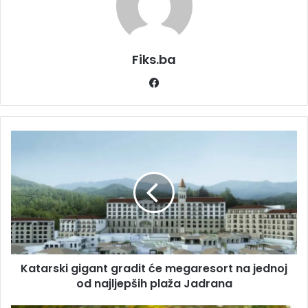
Fiks.ba
Facebook
Katarski
gigant
gradit
će
megaresort
na
jednoj
od
najljepših
Katarski gigant gradit će megaresort na jednoj
plaža
Jadrana
od najljepših plaža Jadrana