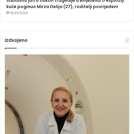
Sablasno jutro nakon tragedije u Binježevu! U esploziji
kuće poginuo Mirza Delija (27), roditelji povrijeđeni
16/01/2024
Izdvojeno