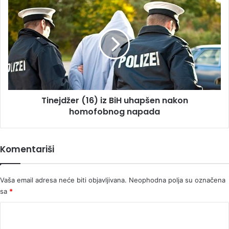
Tinejdžer
(16)
iz
BiH
uhapšen
nakon
homofobnog
napada
Tinejdžer (16) iz BiH uhapšen nakon
homofobnog napada
Komentariši
Vaša email adresa neće biti objavljivana.
Neophodna polja su označena
sa
*
K
o