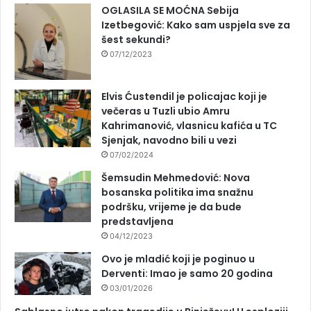
OGLASILA SE MOĆNA Sebija
Izetbegović: Kako sam uspjela sve za
šest sekundi?
07/12/2023
Elvis Ćustendil je policajac koji je
večeras u Tuzli ubio Amru
Kahrimanović, vlasnicu kafića u TC
Sjenjak, navodno bili u vezi
07/02/2024
Šemsudin Mehmedović: Nova
bosanska politika ima snažnu
podršku, vrijeme je da bude
predstavljena
04/12/2023
Ovo je mladić koji je poginuo u
Derventi: Imao je samo 20 godina
03/01/2026