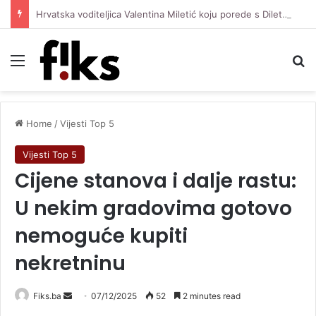
Hrvatska voditeljica Valentina Miletić koju porede s Dilettom Leotom oduševila pozirajući u bikiniju
Menu
Se
Home
/
Vijesti Top 5
Vijesti Top 5
Cijene stanova i dalje rastu:
U nekim gradovima gotovo
nemoguće kupiti
nekretninu
Send
Fiks.ba
07/12/2025
52
2 minutes read
an