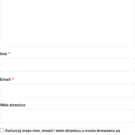
m
e
n
t
a
r
Ime
*
*
Email
*
Web stranica
Sačuvaj moje ime, email i web stranicu u ovom browseru za