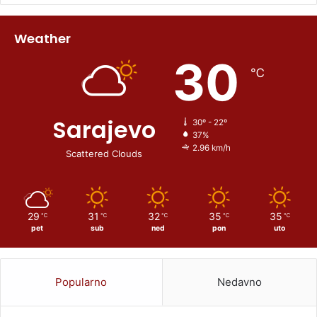
Weather
30
℃
Sarajevo
30º - 22º
37%
2.96 km/h
Scattered Clouds
29
31
32
35
35
℃
℃
℃
℃
℃
pet
sub
ned
pon
uto
Popularno
Nedavno