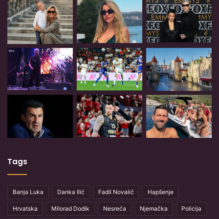
Tags
Banja Luka
Danka Ilić
Fadil Novalić
Hapšenje
Hrvatska
Milorad Dodik
Nesreća
Njemačka
Policija