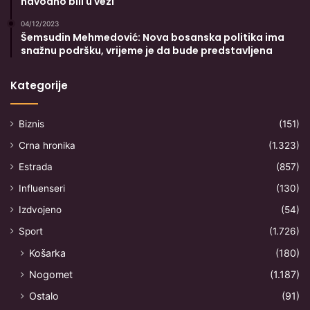
navodno bili u vezi
04/12/2023
Šemsudin Mehmedović: Nova bosanska politika ima
snažnu podršku, vrijeme je da bude predstavljena
Kategorije
Biznis
(151)
Crna hronika
(1.323)
Estrada
(857)
Influenseri
(130)
Izdvojeno
(54)
Sport
(1.726)
Košarka
(180)
Nogomet
(1.187)
Ostalo
(91)