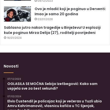
04/12/2023
Ovo je mladić koji je poginuo u Derventi:
Imao je samo 20 godina
03/01/2026
Sablasno jutro nakon tragedije u Binježevu! U esploziji
kuće poginuo Mirza Delija (27), roditelji povrijeđeni
16/01/2024
Novosti
07/12/2023
OGLASILA SE MOĆNA Sebija Izetbegović: Kako sam
uspjela sve za šest sekundi?
07/02/2024
Elvis Ćustendil je policajac koji je večeras u Tuzli ubio
Amru Kahrimanović, vlasnicu kafića u TC Sjenjak,