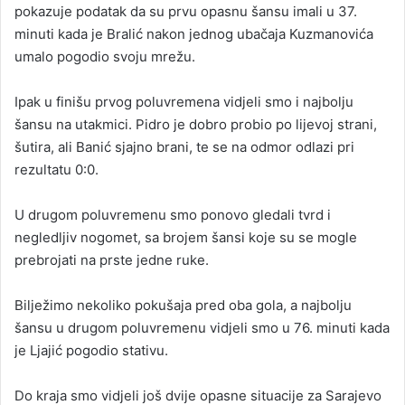
pokazuje podatak da su prvu opasnu šansu imali u 37.
minuti kada je Bralić nakon jednog ubačaja Kuzmanovića
umalo pogodio svoju mrežu.
Ipak u finišu prvog poluvremena vidjeli smo i najbolju
šansu na utakmici. Pidro je dobro probio po lijevoj strani,
šutira, ali Banić sjajno brani, te se na odmor odlazi pri
rezultatu 0:0.
U drugom poluvremenu smo ponovo gledali tvrd i
negledljiv nogomet, sa brojem šansi koje su se mogle
prebrojati na prste jedne ruke.
Bilježimo nekoliko pokušaja pred oba gola, a najbolju
šansu u drugom poluvremenu vidjeli smo u 76. minuti kada
je Ljajić pogodio stativu.
Do kraja smo vidjeli još dvije opasne situacije za Sarajevo