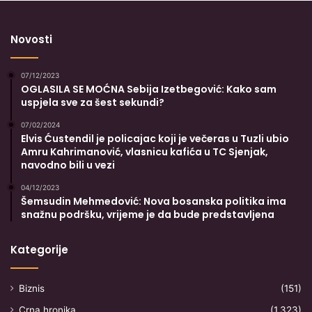
Novosti
07/12/2023
OGLASILA SE MOĆNA Sebija Izetbegović: Kako sam
uspjela sve za šest sekundi?
07/02/2024
Elvis Ćustendil je policajac koji je večeras u Tuzli ubio
Amru Kahrimanović, vlasnicu kafića u TC Sjenjak,
navodno bili u vezi
04/12/2023
Šemsudin Mehmedović: Nova bosanska politika ima
snažnu podršku, vrijeme je da bude predstavljena
Kategorije
Biznis
(151)
Crna hronika
(1.323)