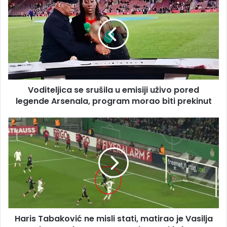
se
srušila
u
emisiji
uživo
pored
legende
Arsenala,
Voditeljica se srušila u emisiji uživo pored
program
morao
legende Arsenala, program morao biti prekinut
biti
prekinut
Haris
Tabaković
ne
misli
stati,
matirao
je
Vasilja
i
Haris Tabaković ne misli stati, matirao je Vasilja
nastavio