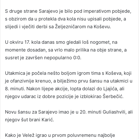
S druge strane Sarajevo je bilo pod imperativom pobjede,
s obzirom da u protekla dva kola nisu upisali pobjede, a
slijedi i vječiti derbi sa Željezničarom na Koševu.
U okviru 17. kola danas smo gledali loš nogomet, na
momente dosadan, sa vrlo malo prilika na obje strane, a
susret je završen nepopularno 0:0.
Utakmica je počela nešto boljom igrom tima s Koševa, koji
je ofanzivnije krenuo, a bilježimo prvu šansu na utakmici u
8. minuti. Nakon lijepe akcije, lopta dolazi do Ljajića, ali
njegov udarac iz dobre pozicije je izblokirao Šerbečić.
Novu šansu za Sarajevo imao je u 20. minuti Guliashvili, ali
njegov šut brani Karić.
Kako je Velež igrao u prvom poluvremenu najbolje