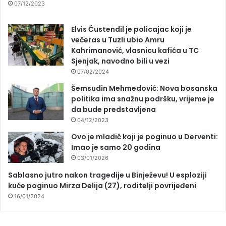
07/12/2023
Elvis Ćustendil je policajac koji je
večeras u Tuzli ubio Amru
Kahrimanović, vlasnicu kafića u TC
Sjenjak, navodno bili u vezi
07/02/2024
Šemsudin Mehmedović: Nova bosanska
politika ima snažnu podršku, vrijeme je
da bude predstavljena
04/12/2023
Ovo je mladić koji je poginuo u Derventi:
Imao je samo 20 godina
03/01/2026
Sablasno jutro nakon tragedije u Binježevu! U esploziji
kuće poginuo Mirza Delija (27), roditelji povrijeđeni
16/01/2024