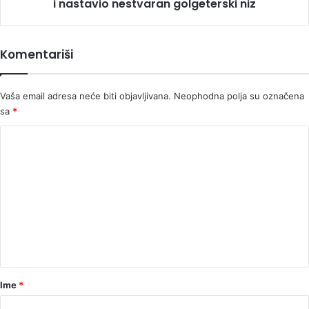
nestvaran
i nastavio nestvaran golgeterski niz
golgeterski
niz
Komentariši
Vaša email adresa neće biti objavljivana.
Neophodna polja su označena
sa
*
K
o
m
e
n
t
a
r
Ime
*
*