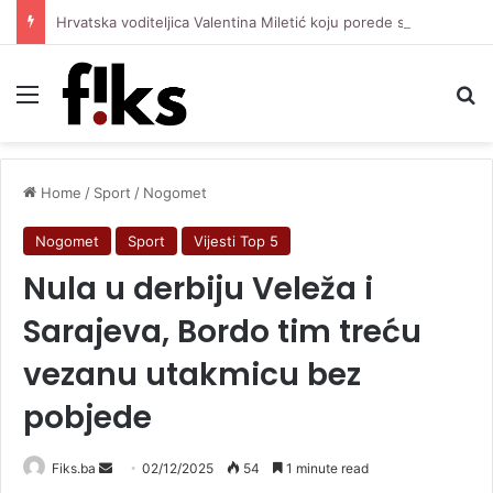
Hrvatska voditeljica Valentina Miletić koju porede s Dilettom Leotom oduševila pozirajući u bikiniju
Menu
Se
Home
/
Sport
/
Nogomet
Nogomet
Sport
Vijesti Top 5
Nula u derbiju Veleža i
Sarajeva, Bordo tim treću
vezanu utakmicu bez
pobjede
Send
Fiks.ba
02/12/2025
54
1 minute read