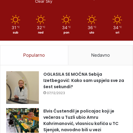
Clear Sky
31
32
34
36
34
℃
℃
℃
℃
℃
sub
ned
pon
uto
sri
Popularno
Nedavno
OGLASILA SE MOĆNA Sebija
Izetbegović: Kako sam uspjela sve za
šest sekundi?
07/12/2023
Elvis Ćustendil je policajac koji je
večeras u Tuzli ubio Amru
Kahrimanović, vlasnicu kafića u TC
Sjenjak, navodno bili u vezi