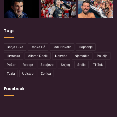
Tags
Banja Luka
Danka Ilić
Fadil Novalić
Hapšenje
Hrvatska
Milorad Dodik
Nesreća
Njemačka
Policija
Požar
Recept
Sarajevo
Snijeg
Srbija
TikTok
Tuzla
Ubistvo
Zenica
Facebook