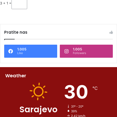
3 + 1 =
Pratite nas
1.005
1.005
Like
Followers
Weather
30
℃
Sarajevo
31º - 20º
39%
2.42 km/h