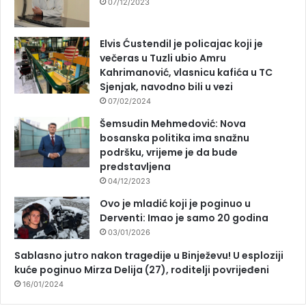
07/12/2023
Elvis Ćustendil je policajac koji je
večeras u Tuzli ubio Amru
Kahrimanović, vlasnicu kafića u TC
Sjenjak, navodno bili u vezi
07/02/2024
Šemsudin Mehmedović: Nova
bosanska politika ima snažnu
podršku, vrijeme je da bude
predstavljena
04/12/2023
Ovo je mladić koji je poginuo u
Derventi: Imao je samo 20 godina
03/01/2026
Sablasno jutro nakon tragedije u Binježevu! U esploziji
kuće poginuo Mirza Delija (27), roditelji povrijeđeni
16/01/2024