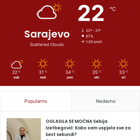
22
℃
Sarajevo
22º - 21º
67%
1.05 km/h
Scattered Clouds
22
31
34
35
33
℃
℃
℃
℃
℃
sub
ned
pon
uto
sri
Popularno
Nedavno
OGLASILA SE MOĆNA Sebija
Izetbegović: Kako sam uspjela sve za
šest sekundi?