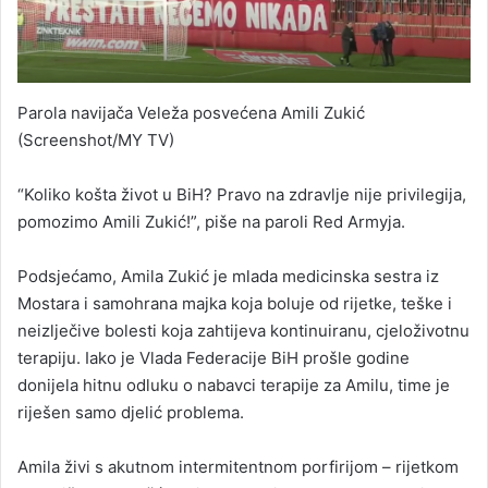
Parola navijača Veleža posvećena Amili Zukić
(Screenshot/MY TV)
“Koliko košta život u BiH? Pravo na zdravlje nije privilegija,
pomozimo Amili Zukić!”, piše na paroli Red Armyja.
Podsjećamo, Amila Zukić je mlada medicinska sestra iz
Mostara i samohrana majka koja boluje od rijetke, teške i
neizlječive bolesti koja zahtijeva kontinuiranu, cjeloživotnu
terapiju. Iako je Vlada Federacije BiH prošle godine
donijela hitnu odluku o nabavci terapije za Amilu, time je
riješen samo djelić problema.
Amila živi s akutnom intermitentnom porfirijom – rijetkom