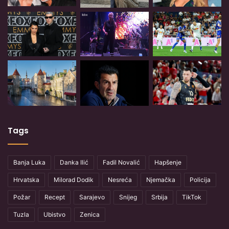
Tags
Banja Luka
Danka Ilić
Fadil Novalić
Hapšenje
Hrvatska
Milorad Dodik
Nesreća
Njemačka
Policija
Požar
Recept
Sarajevo
Snijeg
Srbija
TikTok
Tuzla
Ubistvo
Zenica