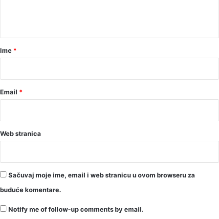
n
t
a
r
Ime
*
*
Email
*
Web stranica
Sačuvaj moje ime, email i web stranicu u ovom browseru za
buduće komentare.
Notify me of follow-up comments by email.