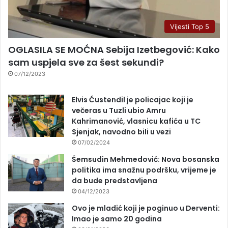
Vijesti Top 5
OGLASILA SE MOĆNA Sebija Izetbegović: Kako
sam uspjela sve za šest sekundi?
07/12/2023
Elvis Ćustendil je policajac koji je
večeras u Tuzli ubio Amru
Kahrimanović, vlasnicu kafića u TC
Sjenjak, navodno bili u vezi
07/02/2024
Šemsudin Mehmedović: Nova bosanska
politika ima snažnu podršku, vrijeme je
da bude predstavljena
04/12/2023
Ovo je mladić koji je poginuo u Derventi:
Imao je samo 20 godina