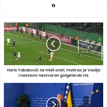
Facebook
Haris
Tabaković
ne
misli
stati,
matirao
je
Vasilja
i
Haris Tabaković ne misli stati, matirao je Vasilja
nastavio
nestvaran
i nastavio nestvaran golgeterski niz
golgeterski
niz
Špago:
Vladajuća
većina
misli
da