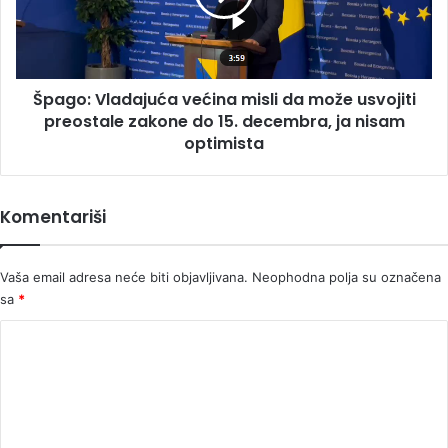
može
usvojiti
preostale
zakone
Špago: Vladajuća većina misli da može usvojiti
do
15.
preostale zakone do 15. decembra, ja nisam
decembra,
optimista
ja
nisam
optimista
Komentariši
Vaša email adresa neće biti objavljivana.
Neophodna polja su označena
sa
*
K
o
m
e