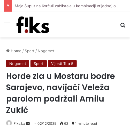
Maja Šuput na Korčuli zablistala u kombinaciji vrijednoj oko 3.500 eura
Menu
Se
Home
/
Sport
/
Nogomet
Nogomet
Sport
Vijesti Top 5
Horde zla u Mostaru bodre
Sarajevo, navijači Veleža
parolom podržali Amilu
Zukić
Send
Fiks.ba
02/12/2025
62
1 minute read