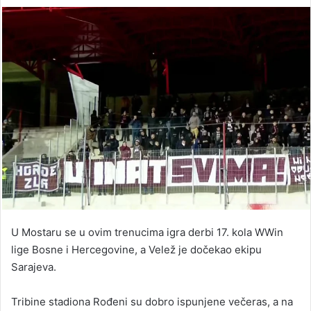
an
email
U Mostaru se u ovim trenucima igra derbi 17. kola WWin
lige Bosne i Hercegovine, a Velež je dočekao ekipu
Sarajeva.
Tribine stadiona Rođeni su dobro ispunjene večeras, a na