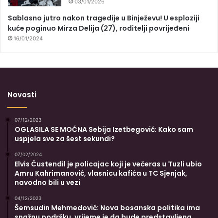
03/01/2026
Sablasno jutro nakon tragedije u Binježevu! U esploziji
kuće poginuo Mirza Delija (27), roditelji povrijeđeni
16/01/2024
Novosti
07/12/2023
OGLASILA SE MOĆNA Sebija Izetbegović: Kako sam
uspjela sve za šest sekundi?
07/02/2024
Elvis Ćustendil je policajac koji je večeras u Tuzli ubio
Amru Kahrimanović, vlasnicu kafića u TC Sjenjak,
navodno bili u vezi
04/12/2023
Šemsudin Mehmedović: Nova bosanska politika ima
snažnu podršku, vrijeme je da bude predstavljena