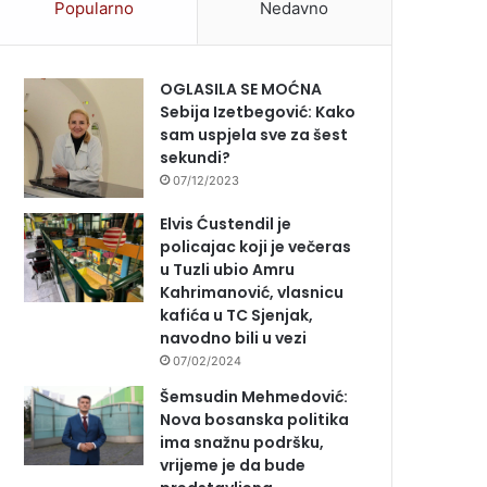
Popularno
Nedavno
OGLASILA SE MOĆNA
Sebija Izetbegović: Kako
sam uspjela sve za šest
sekundi?
07/12/2023
Elvis Ćustendil je
policajac koji je večeras
u Tuzli ubio Amru
Kahrimanović, vlasnicu
kafića u TC Sjenjak,
navodno bili u vezi
07/02/2024
Šemsudin Mehmedović:
Nova bosanska politika
ima snažnu podršku,
vrijeme je da bude