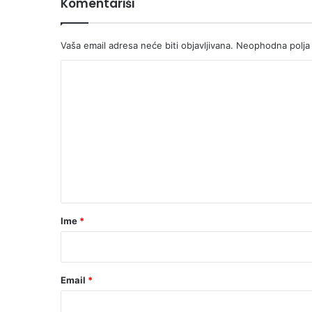
Komentariši
Vaša email adresa neće biti objavljivana.
Neophodna polja
K
o
m
e
n
t
a
r
Ime
*
*
Email
*