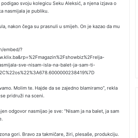
 podigao svoju kolegicu Seku Aleksić, a njena izjava o
a nasmijala je publiku.
nula, nakon čega su prasnuli u smijeh. On je kazao da mu
Mh/embed/?
klix.ba&rp=%2Fmagazin%2Fshowbiz%2Frelja-
smijala-sve-nisam-isla-na-balet-ja-sam-ti-
%2C%22os%22%3A678.6000000238419%7D
ovamo. Molim te. Hajde da se zajedno blamiramo”, rekla
 se pridruži na sceni.
a njen odgovor nasmijao je sve: “Nisam ja na balet, ja sam
e.
na gori. Bravo za takmičare, žiri, plesaše, produkciju.