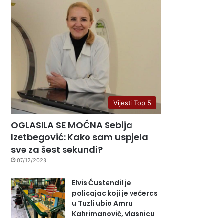
Vijesti Top 5
OGLASILA SE MOĆNA Sebija
Izetbegović: Kako sam uspjela
sve za šest sekundi?
07/12/2023
Elvis Ćustendil je
policajac koji je večeras
u Tuzli ubio Amru
Kahrimanović, vlasnicu