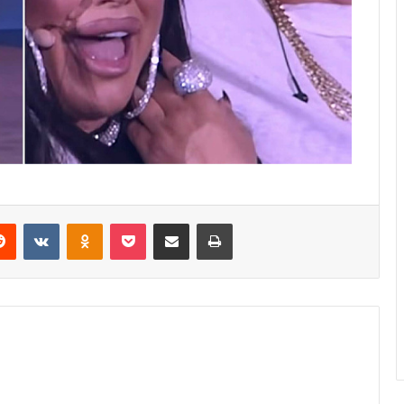
erest
Reddit
VKontakte
Odnoklassniki
Pocket
Share via Email
Print