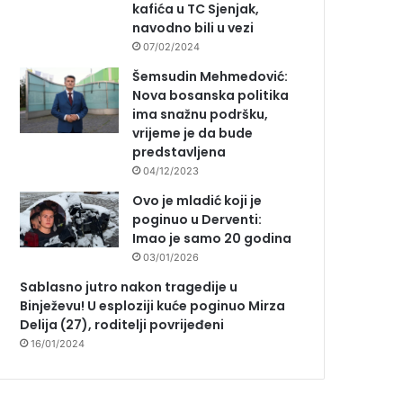
kafića u TC Sjenjak,
navodno bili u vezi
07/02/2024
Šemsudin Mehmedović:
Nova bosanska politika
ima snažnu podršku,
vrijeme je da bude
predstavljena
04/12/2023
Ovo je mladić koji je
poginuo u Derventi:
Imao je samo 20 godina
03/01/2026
Sablasno jutro nakon tragedije u
Binježevu! U esploziji kuće poginuo Mirza
Delija (27), roditelji povrijeđeni
16/01/2024