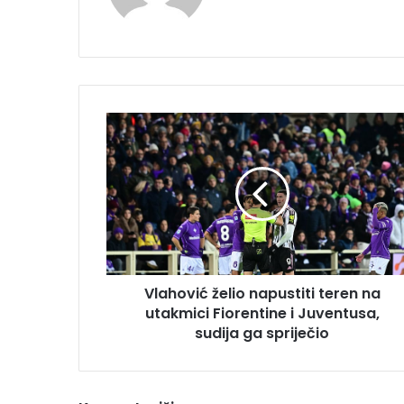
Vlahović
želio
napustiti
teren
na
utakmici
Fiorentine
i
Juventusa,
Vlahović želio napustiti teren na
sudija
ga
utakmici Fiorentine i Juventusa,
spriječio
sudija ga spriječio