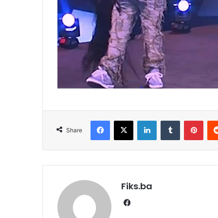
Facebook
X
LinkedIn
Tumblr
Pint
Share
Fiks.ba
Facebook