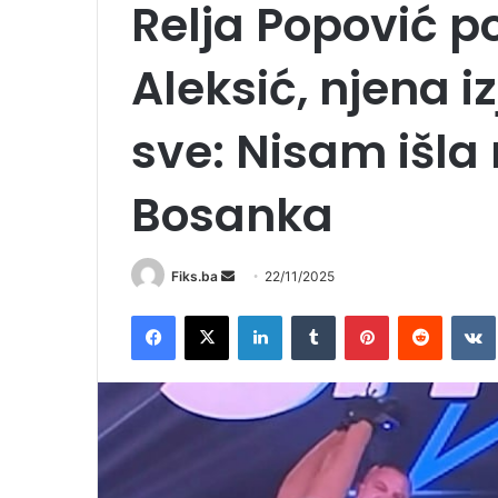
Relja Popović p
Aleksić, njena 
sve: Nisam išla 
Bosanka
Send
Fiks.ba
22/11/2025
an
Facebook
X
LinkedIn
Tumblr
Pinterest
Reddit
email