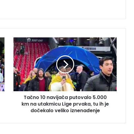
Tačno
10
navijača
putovalo
5.000
km
na
utakmicu
Lige
Tačno 10 navijača putovalo 5.000
prvaka,
tu
km na utakmicu Lige prvaka, tu ih je
ih
dočekalo veliko iznenađenje
je
dočekalo
veliko