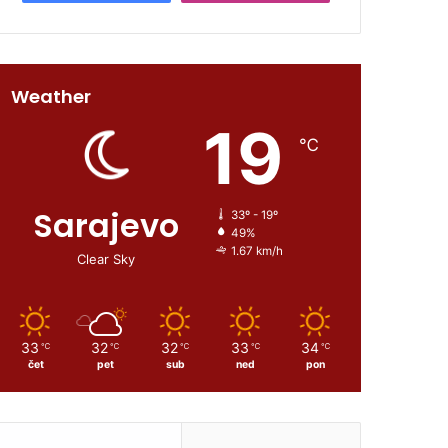
Weather
19
℃
Sarajevo
33º - 19º
49%
1.67 km/h
Clear Sky
33
32
32
33
34
℃
℃
℃
℃
℃
čet
pet
sub
ned
pon