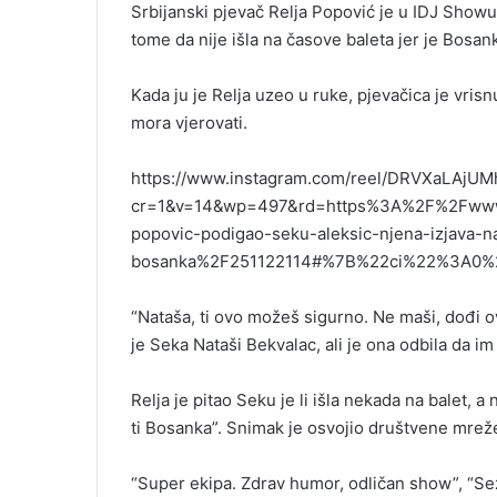
Srbijanski pjevač Relja Popović je u IDJ Showu
tome da nije išla na časove baleta jer je Bosank
Kada ju je Relja uzeo u ruke, pjevačica je vris
mora vjerovati.
https://www.instagram.com/reel/DRVXaLAjU
cr=1&v=14&wp=497&rd=https%3A%2F%2Fwww.
popovic-podigao-seku-aleksic-njena-izjava-na
bosanka%2F251122114#%7B%22ci%22%3A0
“Nataša, ti ovo možeš sigurno. Ne maši, dođi 
je Seka Nataši Bekvalac, ali je ona odbila da im
Relja je pitao Seku je li išla nekada na balet, 
ti Bosanka”. Snimak je osvojio društvene mrež
“Super ekipa. Zdrav humor, odličan show”, “Sezo