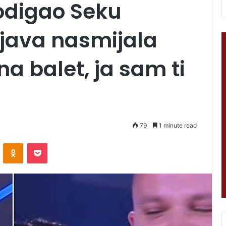
odigao Seku
izjava nasmijala
na balet, ja sam ti
79
1 minute read
VKontakte
Odnoklassniki
Pocket