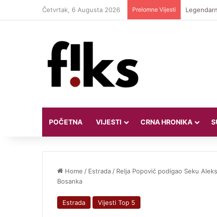
Četvrtak, 6 Augusta 2026
Prelomne Vijesti
Legendarni
POČETNA
VIJESTI
CRNA HRONIKA
S
Home
/
Estrada
/
Relja Popović podigao Seku Aleksić
Bosanka
Estrada
Vijesti Top 5