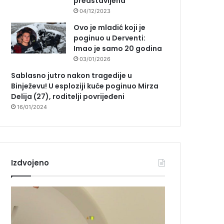
predstavljena
04/12/2023
Ovo je mladić koji je
poginuo u Derventi:
Imao je samo 20 godina
03/01/2026
Sablasno jutro nakon tragedije u
Binježevu! U esploziji kuće poginuo Mirza
Delija (27), roditelji povrijeđeni
16/01/2024
Izdvojeno