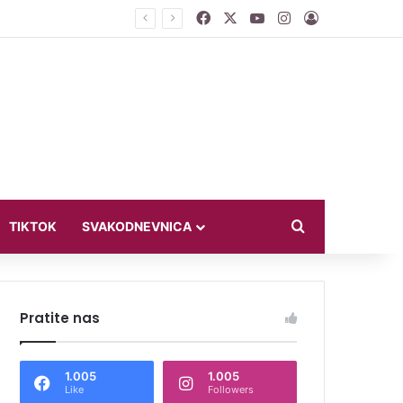
Facebook
X
YouTube
Instagram
Log In
 otići”
Search for
TIKTOK
SVAKODNEVNICA
Pratite nas
1.005
1.005
Like
Followers