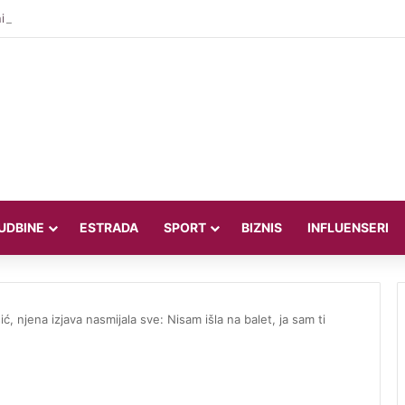
 Figo bez milosti prema Infantinu: “Lagao je i ukaljao funkciju, sada mora
UDBINE
ESTRADA
SPORT
BIZNIS
INFLUENSERI
, njena izjava nasmijala sve: Nisam išla na balet, ja sam ti