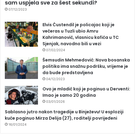
sam uspjela sve za šest sekundi?
07/12/2023
Elvis Ćustendil je policajac koji je
večeras u Tuzli ubio Amru
Kahrimanović, vlasnicu kafića u TC
Sjenjak, navodno bili u vezi
07/02/2024
Šemsudin Mehmedović: Nova bosanska
politika ima snažnu podršku, vrijeme je
da bude predstavljena
04/12/2023
Ovo je mladić koji je poginuo u Derventi:
Imao je samo 20 godina
03/01/2026
Sablasno jutro nakon tragedije u Binježevu! U esploziji
kuće poginuo Mirza Delija (27), roditelji povrijeđeni
16/01/2024