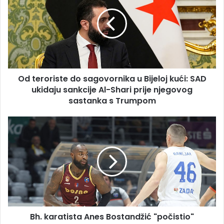
do
sagovornika
u
Bijeloj
kući:
SAD
ukidaju
Od teroriste do sagovornika u Bijeloj kući: SAD
sankcije
Al-
ukidaju sankcije Al-Shari prije njegovog
Shari
sastanka s Trumpom
prije
njegovog
Bh.
sastanka
karatista
s
Anes
Trumpom
Bostandžić
"počistio"
protivnika
i
povrijedio
ga,
Bh. karatista Anes Bostandžić "počistio"
diskvalifikovan