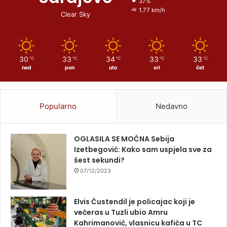
37%
1.77 km/h
Clear Sky
30
33
34
33
33
℃
℃
℃
℃
℃
ned
pon
uto
sri
čet
Popularno
Nedavno
OGLASILA SE MOĆNA Sebija
Izetbegović: Kako sam uspjela sve za
šest sekundi?
07/12/2023
Elvis Ćustendil je policajac koji je
večeras u Tuzli ubio Amru
Kahrimanović, vlasnicu kafića u TC