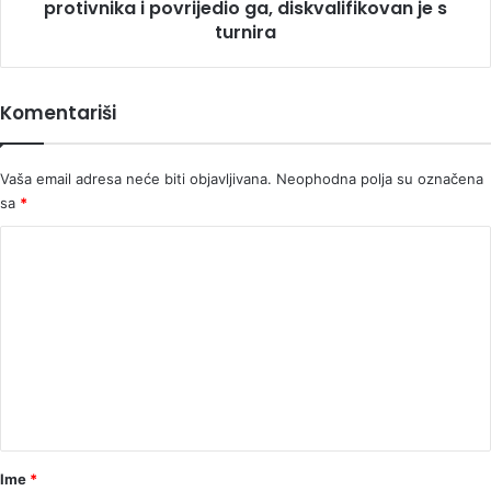
je
protivnika i povrijedio ga, diskvalifikovan je s
s
turnira
turnira
Komentariši
Vaša email adresa neće biti objavljivana.
Neophodna polja su označena
sa
*
K
o
m
e
n
t
a
r
Ime
*