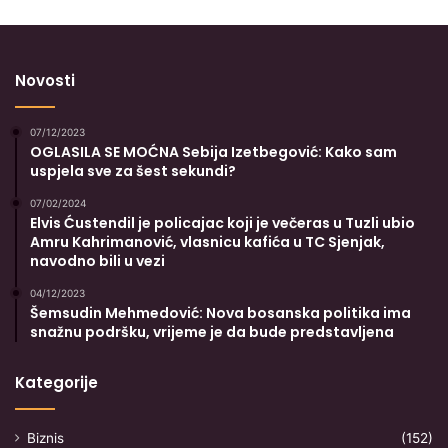
Novosti
07/12/2023
OGLASILA SE MOĆNA Sebija Izetbegović: Kako sam
uspjela sve za šest sekundi?
07/02/2024
Elvis Ćustendil je policajac koji je večeras u Tuzli ubio
Amru Kahrimanović, vlasnicu kafića u TC Sjenjak,
navodno bili u vezi
04/12/2023
Šemsudin Mehmedović: Nova bosanska politika ima
snažnu podršku, vrijeme je da bude predstavljena
Kategorije
Biznis
(152)