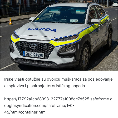
Irske vlasti optužile su dvojicu muškaraca za posjedovanje
eksploziva i planiranje terorističkog napada.
https://17792a1cb68993122777a1008dc7d525.safeframe.g
ooglesyndication.com/safeframe/1-0-
45/html/container.html