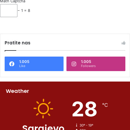
Math Captcha
− 1 = 8
Pratite nas
1.005
1.005
Like
Followers
Weather
28
℃
Sarajevo
30º - 19º