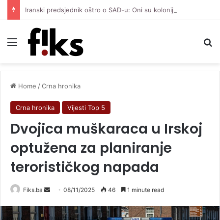
Iranski predsjednik oštro o SAD-u: Oni su kolonijalna i kriminalna država, natjerali smo ih na diplomatiju
Menu
Se
Home
/
Crna hronika
Crna hronika
Vijesti Top 5
Dvojica muškaraca u Irskoj
optužena za planiranje
terorističkog napada
Send
Fiks.ba
08/11/2025
46
1 minute read
an
email