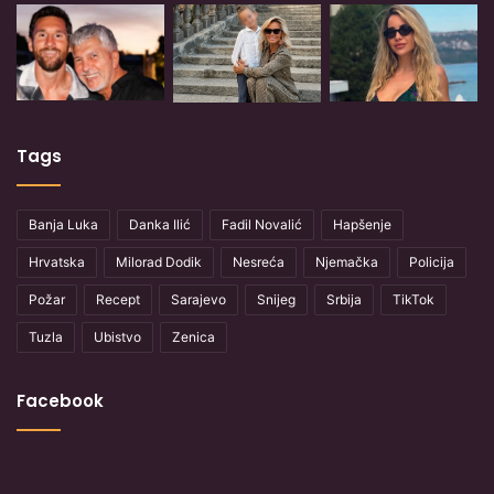
Tags
Banja Luka
Danka Ilić
Fadil Novalić
Hapšenje
Hrvatska
Milorad Dodik
Nesreća
Njemačka
Policija
Požar
Recept
Sarajevo
Snijeg
Srbija
TikTok
Tuzla
Ubistvo
Zenica
Facebook