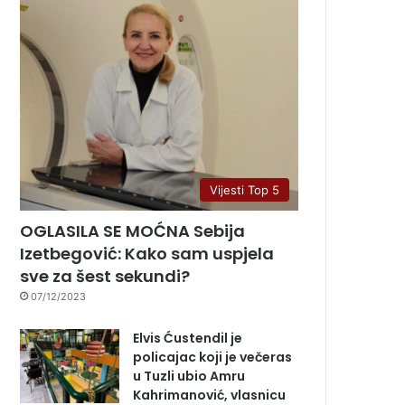
Vijesti Top 5
OGLASILA SE MOĆNA Sebija
Izetbegović: Kako sam uspjela
sve za šest sekundi?
07/12/2023
Elvis Ćustendil je
policajac koji je večeras
u Tuzli ubio Amru
Kahrimanović, vlasnicu