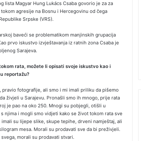
og lista Magyar Hung Lukács Csaba govorio je za za
 tokom agresije na Bosnu i Hercegovinu od čega
e Republike Srpske (VRS).
arskoj baveći se problematikom manjinskih grupacija
o prvo iskustvo izvještavanja iz ratnih zona Csaba je
oljenog Sarajeva.
tokom rata, možete li opisati svoje iskustvo kao i
nu reportažu?
pravio fotografije, ali smo i mi imali priliku da pišemo
ada živjeli u Sarajevu. Pronašli smo ih mnogo, prije rata
 broj je pao na oko 250. Mnogi su pobjegli, otišli u
 s njima i mogli smo vidjeti kako se život tokom rata sve
imali su lijepe slike, skupe tepihe, drveni namještaj, ali
a kilogram mesa. Morali su prodavati sve da bi preživjeli.
 svega, morali su prodavati stvari.