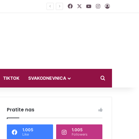
Facebook
X
YouTube
Instagram
Log In
ći u bikiniju
Search for
TIKTOK
SVAKODNEVNICA
Pratite nas
1.005
1.005
Like
Followers