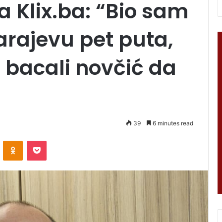
 Klix.ba: “Bio sam
rajevu pet puta,
u bacali novčić da
39
6 minutes read
VKontakte
Odnoklassniki
Pocket