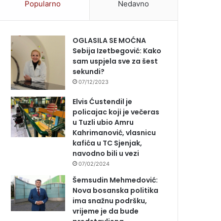
Popularno
Nedavno
OGLASILA SE MOĆNA
Sebija Izetbegović: Kako
sam uspjela sve za šest
sekundi?
07/12/2023
Elvis Ćustendil je
policajac koji je večeras
u Tuzli ubio Amru
Kahrimanović, vlasnicu
kafića u TC Sjenjak,
navodno bili u vezi
07/02/2024
Šemsudin Mehmedović:
Nova bosanska politika
ima snažnu podršku,
vrijeme je da bude