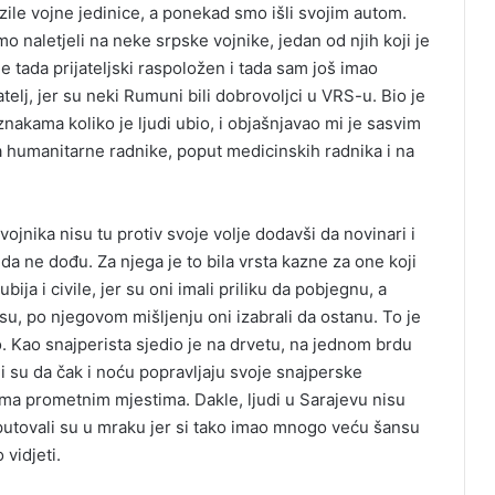
ile vojne jedinice, a ponekad smo išli svojim autom.
 naletjeli na neke srpske vojnike, jedan od njih koji je
e tada prijateljski raspoložen i tada sam još imao
elj, jer su neki Rumuni bili dobrovoljci u VRS-u. Bio je
znakama koliko je ljudi ubio, i objašnjavao mi je sasvim
na humanitarne radnike, poput medicinskih radnika i na
vojnika nisu tu protiv svoje volje dodavši da novinari i
da ne dođu. Za njega je to bila vrsta kazne za one koji
bija i civile, jer su oni imali priliku da pobjegnu, a
 su, po njegovom mišljenju oni izabrali da ostanu. To je
o. Kao snajperista sjedio je na drvetu, na jednom brdu
li su da čak i noću popravljaju svoje snajperske
eoma prometnim mjestima. Dakle, ljudi u Sarajevu nisu
 i putovali su u mraku jer si tako imao mnogo veću šansu
 vidjeti.