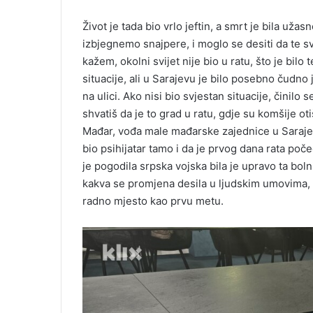
Život je tada bio vrlo jeftin, a smrt je bila uža
izbjegnemo snajpere, i moglo se desiti da te s
kažem, okolni svijet nije bio u ratu, što je bil
situacije, ali u Sarajevu je bilo posebno čudno 
na ulici. Ako nisi bio svjestan situacije, činilo
shvatiš da je to grad u ratu, gdje su komšije oti
Mađar, vođa male mađarske zajednice u Sarajevu
bio psihijatar tamo i da je prvog dana rata poč
je pogodila srpska vojska bila je upravo ta boln
kakva se promjena desila u ljudskim umovima, t
radno mjesto kao prvu metu.