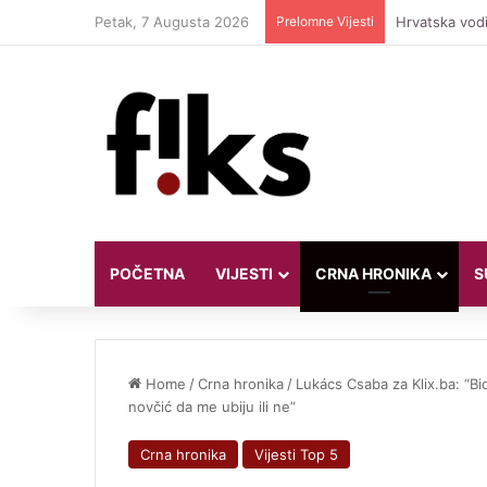
Petak, 7 Augusta 2026
Prelomne Vijesti
Hrvatska vodi
POČETNA
VIJESTI
CRNA HRONIKA
S
Home
/
Crna hronika
/
Lukács Csaba za Klix.ba: “Bi
novčić da me ubiju ili ne”
Crna hronika
Vijesti Top 5