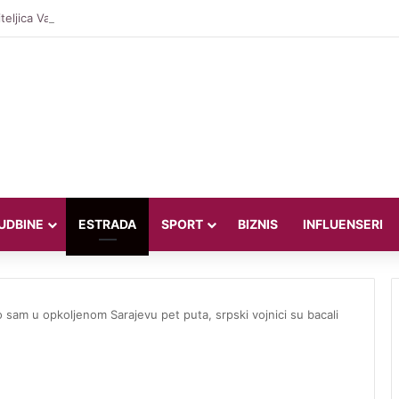
teljica Valentina Miletić koju porede s Dilettom Leotom oduševila poziraju
UDBINE
ESTRADA
SPORT
BIZNIS
INFLUENSERI
o sam u opkoljenom Sarajevu pet puta, srpski vojnici su bacali