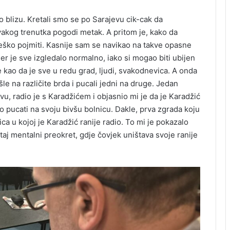
sno blizu. Kretali smo se po Sarajevu cik-cak da
vakog trenutka pogodi metak. A pritom je, kako da
o teško pojmiti. Kasnije sam se navikao na takve opasne
jer je sve izgledalo normalno, iako si mogao biti ubijen
 se kao da je sve u redu grad, ljudi, svakodnevica. A onda
šle na različite brda i pucali jedni na druge. Jedan
, radio je s Karadžićem i objasnio mi je da je Karadžić
eo pucati na svoju bivšu bolnicu. Dakle, prva zgrada koju
ica u kojoj je Karadžić ranije radio. To mi je pokazalo
aj mentalni preokret, gdje čovjek uništava svoje ranije