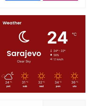
Weather
24
℃
Sarajevo
24º - 22º
56%
1.1 km/h
Clear Sky
24
31
32
34
36
℃
℃
℃
℃
℃
pet
sub
ned
pon
uto