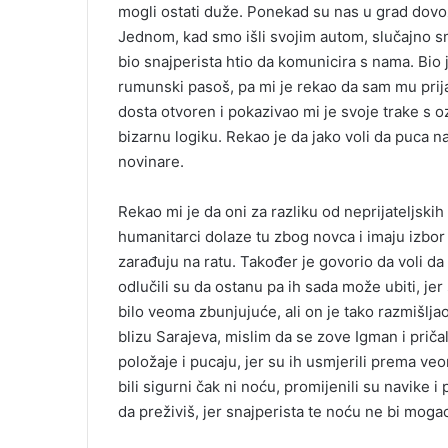
mogli ostati duže. Ponekad su nas u grad dovoz
Jednom, kad smo išli svojim autom, slučajno smo
bio snajperista htio da komunicira s nama. Bio j
rumunski pasoš, pa mi je rekao da sam mu prijat
dosta otvoren i pokazivao mi je svoje trake s o
bizarnu logiku. Rekao je da jako voli da puca 
novinare.
Rekao mi je da oni za razliku od neprijateljskih 
humanitarci dolaze tu zbog novca i imaju izbor 
zarađuju na ratu. Također je govorio da voli da u
odlučili su da ostanu pa ih sada može ubiti, jer
bilo veoma zbunjujuće, ali on je tako razmišlja
blizu Sarajeva, mislim da se zove Igman i priča
položaje i pucaju, jer su ih usmjerili prema v
bili sigurni čak ni noću, promijenili su navike
da preživiš, jer snajperista te noću ne bi mogao