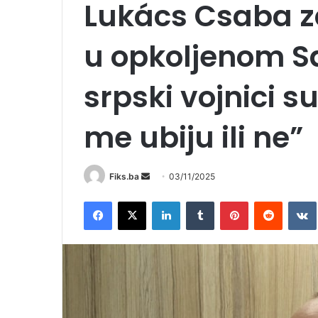
Lukács Csaba za
u opkoljenom Sa
srpski vojnici s
me ubiju ili ne”
Send
Fiks.ba
03/11/2025
an
Facebook
X
LinkedIn
Tumblr
Pinterest
Reddit
email