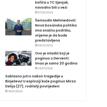
kafića u TC Sjenjak,
navodno bili u vezi
07/02/2024
Šemsudin Mehmedović:
Nova bosanska politika
ima snažnu podršku,
vrijeme je da bude
predstavljena
04/12/2023
Ovo je mladić koji je
poginuo u Derventi:
Imao je samo 20 godina
03/01/2026
Sablasno jutro nakon tragedije u
Binježevu! U esploziji kuće poginuo Mirza
Delija (27), roditelji povrijeđeni
16/01/2024