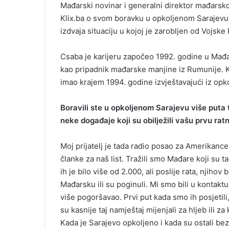
Mađarski novinar i generalni direktor mađarsk
Klix.ba o svom boravku u opkoljenom Sarajevu
izdvaja situaciju u kojoj je zarobljen od Vojsk
Csaba je karijeru započeo 1992. godine u Mađ
kao pripadnik mađarske manjine iz Rumunije. Ka
imao krajem 1994. godine izvještavajući iz opk
Boravili ste u opkoljenom Sarajevu više puta 
neke događaje koji su obilježili vašu prvu rat
Moj prijatelj je tada radio posao za Amerikance, 
članke za naš list. Tražili smo Mađare koji su t
ih je bilo više od 2.000, ali poslije rata, njihov
Mađarsku ili su poginuli. Mi smo bili u kontaktu
više pogoršavao. Prvi put kada smo ih posjetili, 
su kasnije taj namještaj mijenjali za hljeb ili z
Kada je Sarajevo opkoljeno i kada su ostali bez