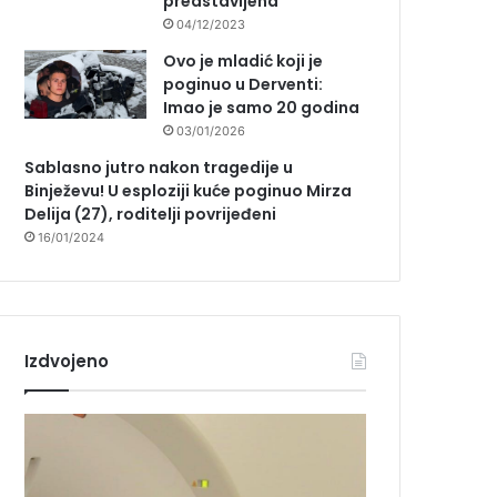
predstavljena
04/12/2023
Ovo je mladić koji je
poginuo u Derventi:
Imao je samo 20 godina
03/01/2026
Sablasno jutro nakon tragedije u
Binježevu! U esploziji kuće poginuo Mirza
Delija (27), roditelji povrijeđeni
16/01/2024
Izdvojeno