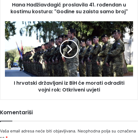
Hana Hadžiavdagić proslavila 41. rođendan u
su
zaista
kostimu kostura: "Godine su zaista samo broj"
samo
broj"
I
hrvatski
državljani
iz
BiH
će
morati
odraditi
vojni
I hrvatski državljani iz BiH će morati odraditi
rok:
Otkriveni
vojni rok: Otkriveni uvjeti
uvjeti
Komentariši
Vaša email adresa neće biti objavljivana.
Neophodna polja su označena
sa
*