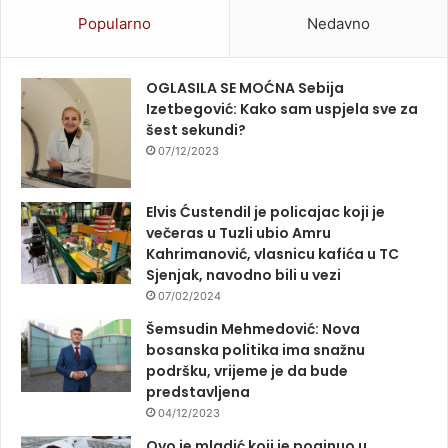
Popularno
Nedavno
OGLASILA SE MOĆNA Sebija
Izetbegović: Kako sam uspjela sve za
šest sekundi?
07/12/2023
Elvis Ćustendil je policajac koji je
večeras u Tuzli ubio Amru
Kahrimanović, vlasnicu kafića u TC
Sjenjak, navodno bili u vezi
07/02/2024
Šemsudin Mehmedović: Nova
bosanska politika ima snažnu
podršku, vrijeme je da bude
predstavljena
04/12/2023
Ovo je mladić koji je poginuo u