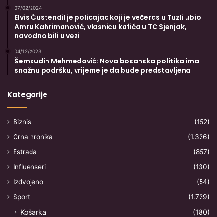
07/02/2024
Elvis Ćustendil je policajac koji je večeras u Tuzli ubio
Amru Kahrimanović, vlasnicu kafića u TC Sjenjak,
navodno bili u vezi
04/12/2023
Šemsudin Mehmedović: Nova bosanska politika ima
snažnu podršku, vrijeme je da bude predstavljena
Kategorije
Biznis
(152)
Crna hronika
(1.326)
Estrada
(857)
Influenseri
(130)
Izdvojeno
(54)
Sport
(1.729)
Košarka
(180)