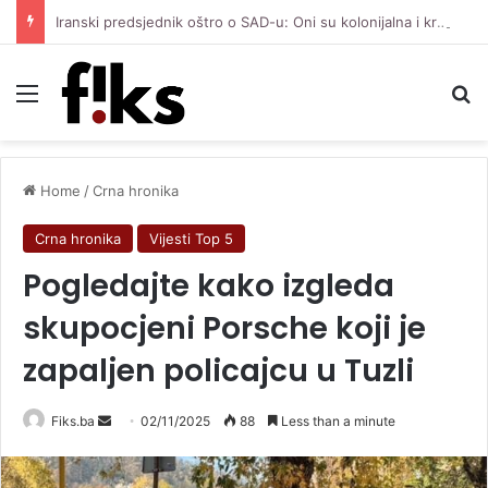
Iranski predsjednik oštro o SAD-u: Oni su kolonijalna i kriminalna država, natjerali smo ih na diplomatiju
Menu
Se
Home
/
Crna hronika
Crna hronika
Vijesti Top 5
Pogledajte kako izgleda
skupocjeni Porsche koji je
zapaljen policajcu u Tuzli
Send
Fiks.ba
02/11/2025
88
Less than a minute
an
email