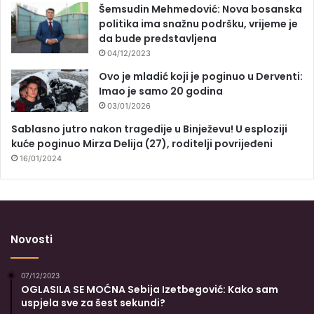
Šemsudin Mehmedović: Nova bosanska
politika ima snažnu podršku, vrijeme je
da bude predstavljena
04/12/2023
Ovo je mladić koji je poginuo u Derventi:
Imao je samo 20 godina
03/01/2026
Sablasno jutro nakon tragedije u Binježevu! U esploziji
kuće poginuo Mirza Delija (27), roditelji povrijeđeni
16/01/2024
Novosti
07/12/2023
OGLASILA SE MOĆNA Sebija Izetbegović: Kako sam
uspjela sve za šest sekundi?