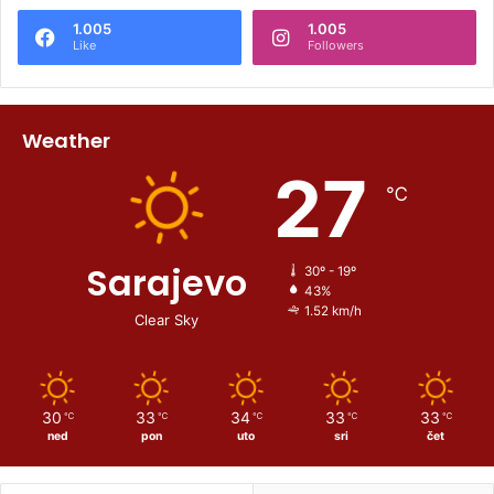
1.005
1.005
Like
Followers
Weather
27
℃
Sarajevo
30º - 19º
43%
1.52 km/h
Clear Sky
30
33
34
33
33
℃
℃
℃
℃
℃
ned
pon
uto
sri
čet