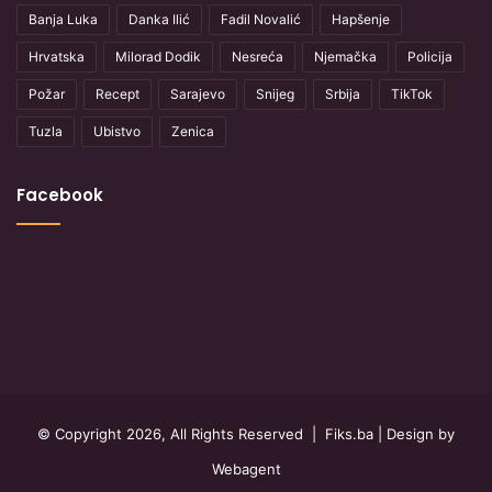
Banja Luka
Danka Ilić
Fadil Novalić
Hapšenje
Hrvatska
Milorad Dodik
Nesreća
Njemačka
Policija
Požar
Recept
Sarajevo
Snijeg
Srbija
TikTok
Tuzla
Ubistvo
Zenica
Facebook
© Copyright 2026, All Rights Reserved |
Fiks.ba
| Design by
Webagent