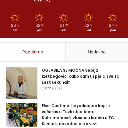
Clear Sky
33
32
31
32
34
℃
℃
℃
℃
℃
čet
pet
sub
ned
pon
Popularno
Nedavno
OGLASILA SE MOĆNA Sebija
Izetbegović: Kako sam uspjela sve za
šest sekundi?
07/12/2023
Elvis Ćustendil je policajac koji je
večeras u Tuzli ubio Amru
Kahrimanović, vlasnicu kafića u TC
Sjenjak, navodno bili u vezi