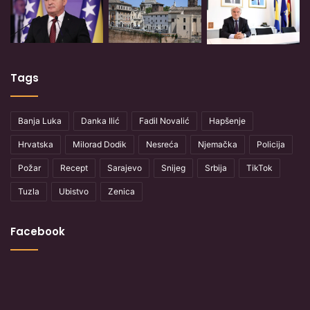
Tags
Banja Luka
Danka Ilić
Fadil Novalić
Hapšenje
Hrvatska
Milorad Dodik
Nesreća
Njemačka
Policija
Požar
Recept
Sarajevo
Snijeg
Srbija
TikTok
Tuzla
Ubistvo
Zenica
Facebook