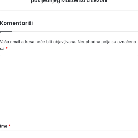
posljednjeg Mastersa u sezoni
sezoni
Komentariši
Vaša email adresa neće biti objavljivana.
Neophodna polja su označena
sa
*
K
o
m
e
n
t
a
r
Ime
*
*