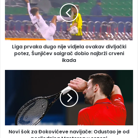
dugo
nije
vidjela
ovakav
divljački
potez,
Šunjićev
Liga prvaka dugo nije vidjela ovakav divljački
saigrač
dobio
potez, Šunjićev saigrač dobio najbrži crveni
najbrži
ikada
crveni
ikada
Novi
šok
za
Đokovićeve
navijače:
Odustao
je
od
posljednjeg
Novi šok za Đokovićeve navijače: Odustao je od
Mastersa
u