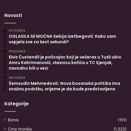
Novosti
07/12/2023
OGLASILA SE MOĆNA Sebija Izetbegović: Kako sam
uspjela sve za šest sekundi?
07/02/2024
Elvis Ćustendil je policajac koji je večeras u Tuzli ubio
Amru Kahrimanović, vlasnicu kafića u TC Sjenjak,
navodno bili u vezi
04/12/2023
Šemsudin Mehmedović: Nova bosanska politika ima
snažnu podršku, vrijeme je da bude predstavljena
Kategorije
Biznis
(151)
Crna hronika
(1.323)