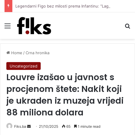
Legendarni Figo bez milosti prema Infantinu: “Lagao je i ukaljao funkciju, sada mora otići”
Menu
Se
Home
/
Crna hronika
Uncategorized
Louvre izašao u javnost s
procjenom štete: Nakit koji
je ukraden iz muzeja vrijedi
88 miliona dolara
Send
Fiks.ba
21/10/2025
65
1 minute read
an