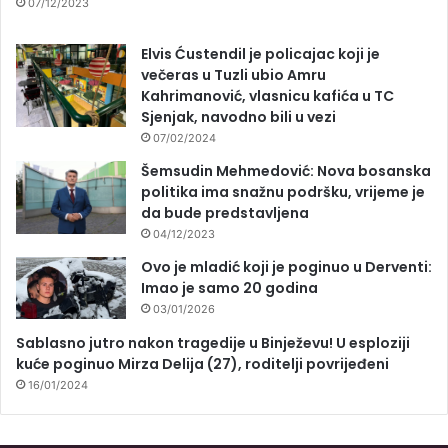
07/12/2023
Elvis Ćustendil je policajac koji je
večeras u Tuzli ubio Amru
Kahrimanović, vlasnicu kafića u TC
Sjenjak, navodno bili u vezi
07/02/2024
Šemsudin Mehmedović: Nova bosanska
politika ima snažnu podršku, vrijeme je
da bude predstavljena
04/12/2023
Ovo je mladić koji je poginuo u Derventi:
Imao je samo 20 godina
03/01/2026
Sablasno jutro nakon tragedije u Binježevu! U esploziji
kuće poginuo Mirza Delija (27), roditelji povrijeđeni
16/01/2024