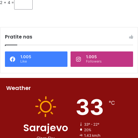
2 + 4 =
Pratite nas
1.005
1.005
Like
Followers
Weather
33
℃
Sarajevo
33º - 22º
20%
1.43 km/h