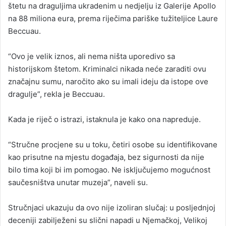
štetu na draguljima ukradenim u nedjelju iz Galerije Apollo
na 88 miliona eura, prema riječima pariške tužiteljice Laure
Beccuau.
“Ovo je velik iznos, ali nema ništa uporedivo sa
historijskom štetom. Kriminalci nikada neće zaraditi ovu
značajnu sumu, naročito ako su imali ideju da istope ove
dragulje”, rekla je Beccuau.
Kada je riječ o istrazi, istaknula je kako ona napreduje.
“Stručne procjene su u toku, četiri osobe su identifikovane
kao prisutne na mjestu događaja, bez sigurnosti da nije
bilo tima koji bi im pomogao. Ne isključujemo mogućnost
saučesništva unutar muzeja”, naveli su.
Stručnjaci ukazuju da ovo nije izoliran slučaj: u posljednjoj
deceniji zabilježeni su slični napadi u Njemačkoj, Velikoj