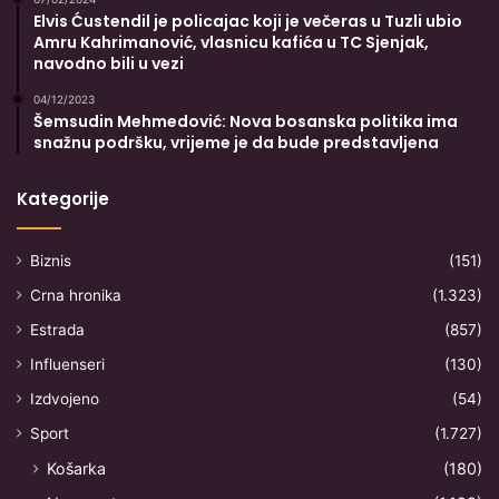
Elvis Ćustendil je policajac koji je večeras u Tuzli ubio
Amru Kahrimanović, vlasnicu kafića u TC Sjenjak,
navodno bili u vezi
04/12/2023
Šemsudin Mehmedović: Nova bosanska politika ima
snažnu podršku, vrijeme je da bude predstavljena
Kategorije
Biznis
(151)
Crna hronika
(1.323)
Estrada
(857)
Influenseri
(130)
Izdvojeno
(54)
Sport
(1.727)
Košarka
(180)