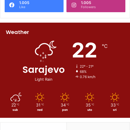
1.005
1.005
Like
Followers
Weather
22
℃
Sarajevo
22º - 21º
68%
0.76 km/h
Light Rain
22
31
34
35
33
℃
℃
℃
℃
℃
sub
ned
pon
uto
sri