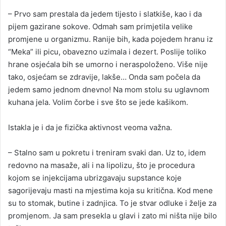
– Prvo sam prestala da jedem tijesto i slatkiše, kao i da
pijem gazirane sokove. Odmah sam primjetila velike
promjene u organizmu. Ranije bih, kada pojedem hranu iz
“Meka” ili picu, obavezno uzimala i dezert. Poslije toliko
hrane osjećala bih se umorno i neraspoloženo. Više nije
tako, osjećam se zdravije, lakše… Onda sam počela da
jedem samo jednom dnevno! Na mom stolu su uglavnom
kuhana jela. Volim čorbe i sve što se jede kašikom.
Istakla je i da je fizička aktivnost veoma važna.
– Stalno sam u pokretu i treniram svaki dan. Uz to, idem
redovno na masaže, ali i na lipolizu, što je procedura
kojom se injekcijama ubrizgavaju supstance koje
sagorijevaju masti na mjestima koja su kritična. Kod mene
su to stomak, butine i zadnjica. To je stvar odluke i želje za
promjenom. Ja sam presekla u glavi i zato mi ništa nije bilo