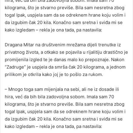
hira, već da bih bila zadovoljna sobom. Imala sam 70
kilograma, što je stvarno previše. Bila sam nesretna zbog
toga! Ipak, uspjela sam da se odreknem hrane koju volim i
da izgubim čak 20 kila. Konačno sam sretna i sviđa mi se
kako izgledam – rekla je ona tada, pa nastavila:
Dragana Mitar na društvenim mrežama dijeli trenutke iz
privatnog života, a otkako se pojavila u rijalitiju drastično je
promijenila izgled te je danas malo ko prepoznaje. Nakon
“Zadruge” je uspjela da smrša čak 20 kilograma, a jednom
prilikom je otkrila kako joj je to pošlo za rukom.
– Mnogo toga sam mijenjala na sebi, ali ne iz dosade ili
hira, već da bih bila zadovoljna sobom. Imala sam 70
kilograma, što je stvarno previše. Bila sam nesretna zbog
toga! Ipak, uspjela sam da se odreknem hrane koju volim i
da izgubim čak 20 kila. Konačno sam sretna i sviđa mi se
kako izgledam – rekla je ona tada, pa nastavila: