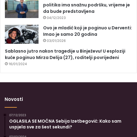
politika ima snažnu podršku, vrijeme je
da bude predstavljena
04/12/2023
Ovo je mladić koji je poginuo u Derventi:
Imao je samo 20 godina
03/01/2026
Sablasno jutro nakon tragedije u Binježevu! U esploziji
kuće poginuo Mirza Delija (27), roditelji povrijeđeni
16/01/2024
Novosti
07/12/2023
OGLASILA SE MOĆNA Sebija Izetbegović: Kako sam
uspjela sve za šest sekundi?
07/02/2024