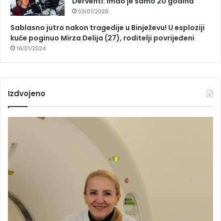
Derventi: Imao je samo 20 godina
03/01/2026
Sablasno jutro nakon tragedije u Binježevu! U esploziji
kuće poginuo Mirza Delija (27), roditelji povrijeđeni
16/01/2024
Izdvojeno