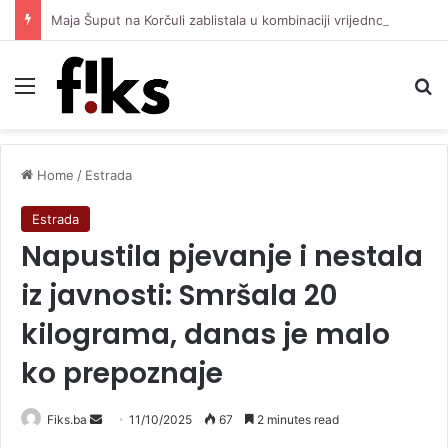
Maja Šuput na Korčuli zablistala u kombinaciji vrijednoj oko 3.500 eura
Menu
Se
Home
/
Estrada
Estrada
Napustila pjevanje i nestala
iz javnosti: Smršala 20
kilograma, danas je malo
ko prepoznaje
Send
Fiks.ba
11/10/2025
67
2 minutes read
an