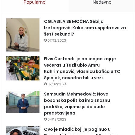
Popularno
Nedavno
OGLASILA SE MOĆNA Sebija
Izetbegović: Kako sam uspjela sve za
šest sekundi?
07/12/2023
Elvis Ćustendil je policajac koji je
večeras u Tuzli ubio Amru
Kahrimanović, vlasnicu kafića u TC
Sjenjak, navodno bili u vezi
07/02/2024
Šemsudin Mehmedović: Nova
bosanska politika ima snažnu
podršku, vrijeme je da bude
predstavljena
04/12/2023
Ovo je mladić koji je poginuo u