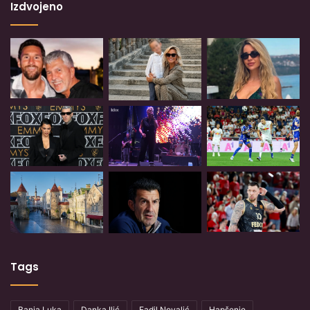
Izdvojeno
Tags
Banja Luka
Danka Ilić
Fadil Novalić
Hapšenje