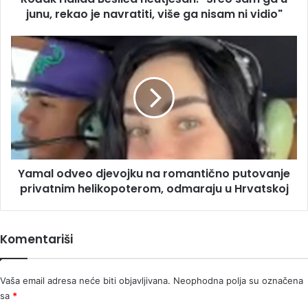
je
junu, rekao je navratiti, više ga nisam ni vidio"
navratiti,
više
Yamal
ga
odveo
nisam
djevojku
ni
na
vidio"
romantično
putovanje
privatnim
helikopoterom,
odmaraju
Yamal odveo djevojku na romantično putovanje
u
Hrvatskoj
privatnim helikopoterom, odmaraju u Hrvatskoj
Komentariši
Vaša email adresa neće biti objavljivana.
Neophodna polja su označena
sa
*