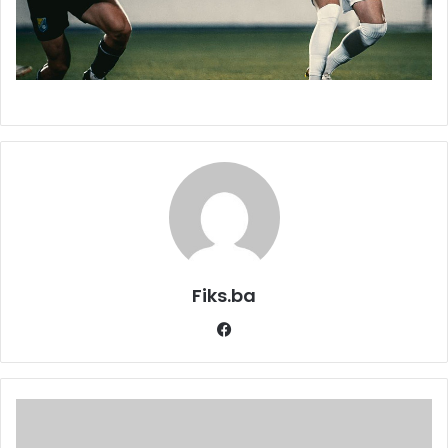
Fiks.ba
Facebook
Kako
je