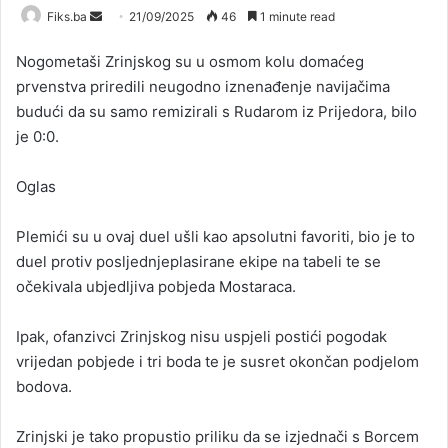
Send
Fiks.ba
21/09/2025
46
1 minute read
an
Nogometaši Zrinjskog su u osmom kolu domaćeg
email
prvenstva priredili neugodno iznenađenje navijačima
budući da su samo remizirali s Rudarom iz Prijedora, bilo
je 0:0.
Oglas
Plemići su u ovaj duel ušli kao apsolutni favoriti, bio je to
duel protiv posljednjeplasirane ekipe na tabeli te se
očekivala ubjedljiva pobjeda Mostaraca.
Ipak, ofanzivci Zrinjskog nisu uspjeli postići pogodak
vrijedan pobjede i tri boda te je susret okončan podjelom
bodova.
Zrinjski je tako propustio priliku da se izjednači s Borcem