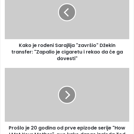
rođeni
Sarajlija
"završio"
Džekin
transfer:
"Zapalio
je
Kako je rođeni Sarajlija "završio" Džekin
cigaretu
i
transfer: "Zapalio je cigaretu i rekao da će ga
rekao
dovesti"
da
će
Prošlo
ga
je
dovesti"
20
godina
od
prve
epizode
serije
"How
Prošlo je 20 godina od prve epizode serije "How
I
Met