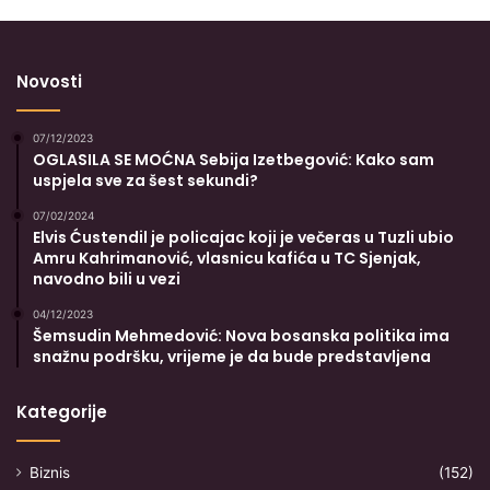
Novosti
07/12/2023
OGLASILA SE MOĆNA Sebija Izetbegović: Kako sam
uspjela sve za šest sekundi?
07/02/2024
Elvis Ćustendil je policajac koji je večeras u Tuzli ubio
Amru Kahrimanović, vlasnicu kafića u TC Sjenjak,
navodno bili u vezi
04/12/2023
Šemsudin Mehmedović: Nova bosanska politika ima
snažnu podršku, vrijeme je da bude predstavljena
Kategorije
Biznis
(152)