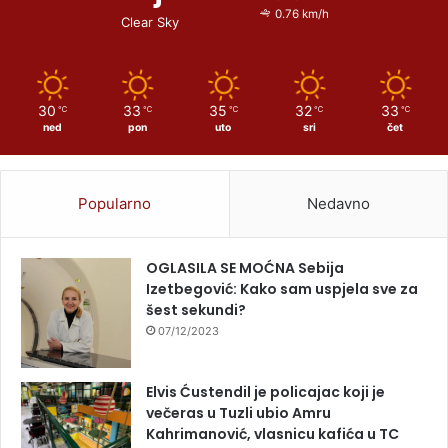
0.76 km/h
Clear Sky
30
33
35
32
33
℃
℃
℃
℃
℃
ned
pon
uto
sri
čet
Popularno
Nedavno
OGLASILA SE MOĆNA Sebija
Izetbegović: Kako sam uspjela sve za
šest sekundi?
07/12/2023
Elvis Ćustendil je policajac koji je
večeras u Tuzli ubio Amru
Kahrimanović, vlasnicu kafića u TC