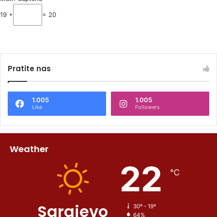
19 +
= 20
Pratite nas
1.005
1.005
Like
Followers
Weather
22
℃
Sarajevo
30º - 19º
64%