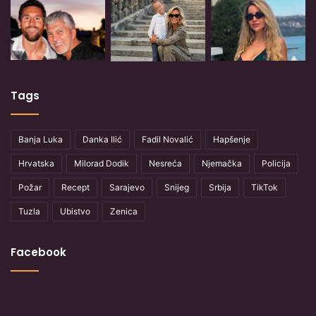
Tags
Banja Luka
Danka Ilić
Fadil Novalić
Hapšenje
Hrvatska
Milorad Dodik
Nesreća
Njemačka
Policija
Požar
Recept
Sarajevo
Snijeg
Srbija
TikTok
Tuzla
Ubistvo
Zenica
Facebook