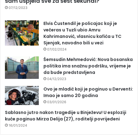
sam uspjela sve za šest sekundi?
07/12/2023
Elvis Ćustendil je policajac koji je
večeras u Tuzli ubio Amru
Kahrimanović, vlasnicu kafića u TC
Sjenjak, navodno bili u vezi
07/02/2024
Šemsudin Mehmedović: Nova bosanska
politika ima snažnu podršku, vrijeme je
da bude predstavljena
04/12/2023
Ovo je mladić koji je poginuo u Derventi:
Imao je samo 20 godina
03/01/2026
Sablasno jutro nakon tragedije u Binježevu! U esploziji
kuće poginuo Mirza Delija (27), roditelji povrijeđeni
16/01/2024