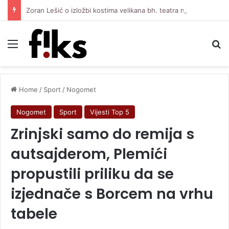
Zoran Lešić o izložbi kostima velikana bh. teatra na Vilsonovom šetalištu: Zaboravljamo ljude s kojima smo živjeli
Menu
Se
Home
/
Sport
/
Nogomet
Nogomet
Sport
Vijesti Top 5
Zrinjski samo do remija s
autsajderom, Plemići
propustili priliku da se
izjednače s Borcem na vrhu
tabele