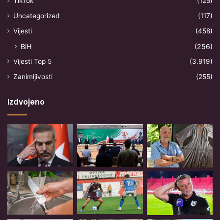
TikTok
(125)
Uncategorized
(117)
Vijesti
(458)
BiH
(256)
Vijesti Top 5
(3.919)
Zanimljivosti
(255)
Izdvojeno