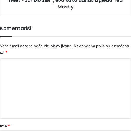
I Met Your Mother", evo kako danas izgleda Ted
Your
Mosby
Mother",
evo
kako
Komentariši
danas
izgleda
Ted
Vaša email adresa neće biti objavljivana.
Neophodna polja su označena
Mosby
sa
*
K
o
m
e
n
t
a
r
Ime
*