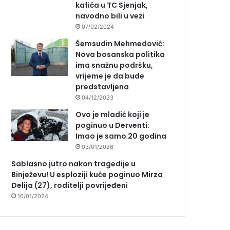
kafića u TC Sjenjak,
navodno bili u vezi
07/02/2024
Šemsudin Mehmedović:
Nova bosanska politika
ima snažnu podršku,
vrijeme je da bude
predstavljena
04/12/2023
Ovo je mladić koji je
poginuo u Derventi:
Imao je samo 20 godina
03/01/2026
Sablasno jutro nakon tragedije u
Binježevu! U esploziji kuće poginuo Mirza
Delija (27), roditelji povrijeđeni
16/01/2024