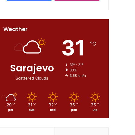
Weather
31
℃
Sarajevo
31º - 21º
30%
3.68 km/h
Scattered Clouds
29
31
32
35
35
℃
℃
℃
℃
℃
pet
sub
ned
pon
uto