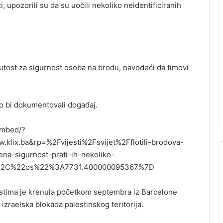
, upozorili su da su uočili nekoliko neidentificiranih
inutost za sigurnost osoba na brodu, navodeći da timovi
ko bi dokumentovali događaj.
embed/?
x.ba&rp=%2Fvijesti%2Fsvijet%2Fflotili-brodova-
na-sigurnost-prati-ih-nekoliko-
%2C%22os%22%3A7731.400000095367%7D
istima je krenula početkom septembra iz Barcelone
izraelska blokada palestinskog teritorija.