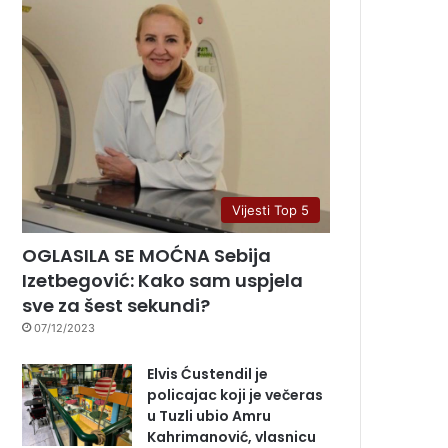
Vijesti Top 5
OGLASILA SE MOĆNA Sebija
Izetbegović: Kako sam uspjela
sve za šest sekundi?
07/12/2023
Elvis Ćustendil je
policajac koji je večeras
u Tuzli ubio Amru
Kahrimanović, vlasnicu