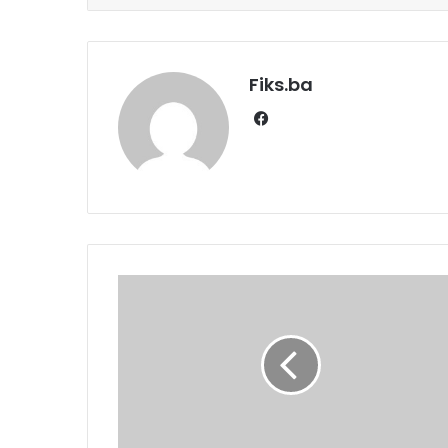
Fiks.ba
Facebook
Ferran
doveo
Barcelonu
u
vodstvo
protiv
Getafea
nakon