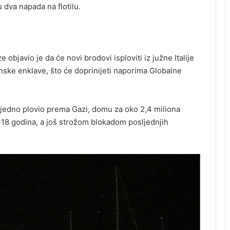
 dva napada na flotilu.
bjavio je da će novi brodovi isploviti iz južne Italije
inske enklave, što će doprinijeti naporima Globalne
zajedno plovio prema Gazi, domu za oko 2,4 miliona
 18 godina, a još strožom blokadom posljednjih