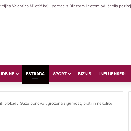
 otkrio zašto su on i Kourtney Kardashian govorili o pobačaju u filmu
UDBINE
ESTRADA
SPORT
BIZNIS
INFLUENSERI
obiti blokadu Gaze ponovo ugrožena sigurnost, prati ih nekoliko