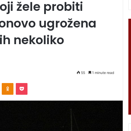
oji žele probiti
onovo ugrožena
 ih nekoliko
55
1 minute read
VKontakte
Odnoklassniki
Pocket