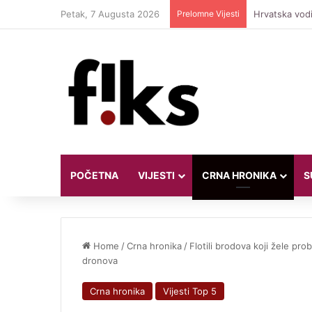
Petak, 7 Augusta 2026
Prelomne Vijesti
Travis Barker
POČETNA
VIJESTI
CRNA HRONIKA
S
Home
/
Crna hronika
/
Flotili brodova koji žele pr
dronova
Crna hronika
Vijesti Top 5