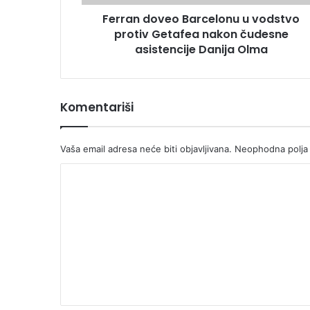
čudesne
Ferran doveo Barcelonu u vodstvo
asistencije
Danija
protiv Getafea nakon čudesne
Olma
asistencije Danija Olma
Komentariši
Vaša email adresa neće biti objavljivana.
Neophodna polja
K
o
m
e
n
t
a