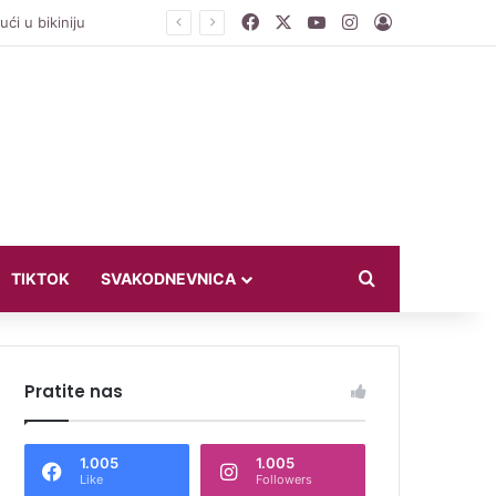
Facebook
X
YouTube
Instagram
Log In
Search for
TIKTOK
SVAKODNEVNICA
Pratite nas
1.005
1.005
Like
Followers