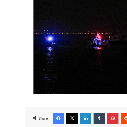
Facebook
X
LinkedIn
Tumblr
Pint
Share