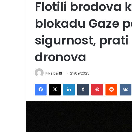
Flotili brodova k
blokadu Gaze p
sigurnost, prati
dronova
Send
Fiks.ba
21/09/2025
an
Facebook
X
LinkedIn
Tumblr
Pinterest
Reddit
email