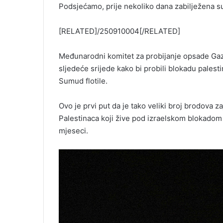
Podsjećamo, prije nekoliko dana zabilježena su
[RELATED]/250910004[/RELATED]
Međunarodni komitet za probijanje opsade Gaze o
sljedeće srijede kako bi probili blokadu palest
Sumud flotile.
Ovo je prvi put da je tako veliki broj brodova 
Palestinaca koji žive pod izraelskom blokadom
mjeseci.