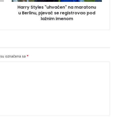
se
Harry Styles "uhvaćen" na maratonu
registrovao
pod
u Berlinu, pjevač se registrovao pod
lažnim
lažnim imenom
imenom
 su označena sa
*