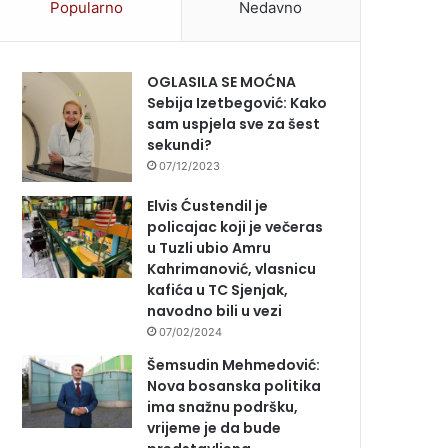
Popularno
Nedavno
OGLASILA SE MOĆNA
Sebija Izetbegović: Kako
sam uspjela sve za šest
sekundi?
07/12/2023
Elvis Ćustendil je
policajac koji je večeras
u Tuzli ubio Amru
Kahrimanović, vlasnicu
kafića u TC Sjenjak,
navodno bili u vezi
07/02/2024
Šemsudin Mehmedović:
Nova bosanska politika
ima snažnu podršku,
vrijeme je da bude