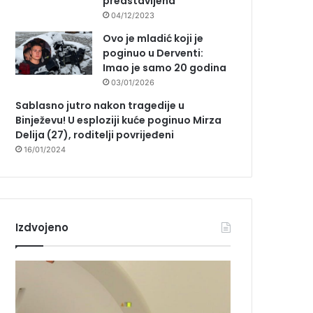
predstavljena
04/12/2023
Ovo je mladić koji je
poginuo u Derventi:
Imao je samo 20 godina
03/01/2026
Sablasno jutro nakon tragedije u
Binježevu! U esploziji kuće poginuo Mirza
Delija (27), roditelji povrijeđeni
16/01/2024
Izdvojeno