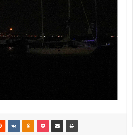
erest
Reddit
VKontakte
Odnoklassniki
Pocket
Share via Email
Print