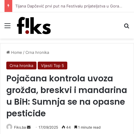
Haris Tabaković junak Salzburga, pogledajte kako je postigao prvijenac za pobjedu protiv Pafosa
Menu
Se
Home
/
Crna hronika
Crna hronika
Vijesti Top 5
Pojačana kontrola uvoza
grožđa, breskvi i mandarina
u BiH: Sumnja se na opasne
pesticide
Send
Fiks.ba
17/09/2025
44
1 minute read