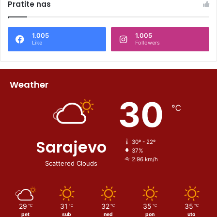
Pratite nas
1.005
1.005
Like
Followers
Weather
30
℃
Sarajevo
30º - 22º
37%
2.96 km/h
Scattered Clouds
29
31
32
35
35
℃
℃
℃
℃
℃
pet
sub
ned
pon
uto