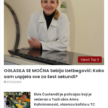
Vijesti Top 5
OGLASILA SE MOĆNA Sebija Izetbegović: Kako
sam uspjela sve za šest sekundi?
07/12/2023
Elvis Ćustendil je policajac koji je
večeras u Tuzli ubio Amru
Kahrimanović, vlasnicu kafića u TC