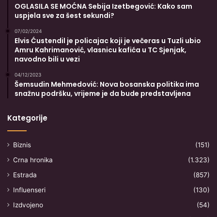
OGLASILA SE MOĆNA Sebija Izetbegović: Kako sam
uspjela sve za šest sekundi?
07/02/2024
Elvis Ćustendil je policajac koji je večeras u Tuzli ubio
Amru Kahrimanović, vlasnicu kafića u TC Sjenjak,
navodno bili u vezi
04/12/2023
Šemsudin Mehmedović: Nova bosanska politika ima
snažnu podršku, vrijeme je da bude predstavljena
Kategorije
Biznis
(151)
Crna hronika
(1.323)
Estrada
(857)
Influenseri
(130)
Izdvojeno
(54)