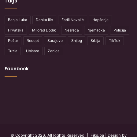
Tags
Banja Luka
Danka Ilić
Fadil Novalić
Hapšenje
Hrvatska
Milorad Dodik
Nesreća
Njemačka
Policija
Požar
Recept
Sarajevo
Snijeg
Srbija
TikTok
Tuzla
Ubistvo
Zenica
Facebook
© Copyright 2026, All Rights Reserved |
Fiks.ba
| Design by