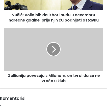
decembru
naredne
Vučić: Volio bih da izbori budu u decembru
godine,
prije
naredne godine, prije njih ću podnijeti ostavku
njih
ću
Gallianija
podnijeti
povezuju
ostavku
s
Milanom,
on
tvrdi
da
se
ne
Gallianija povezuju s Milanom, on tvrdi da se ne
vraća
u
vraća u klub
klub
Komentariši