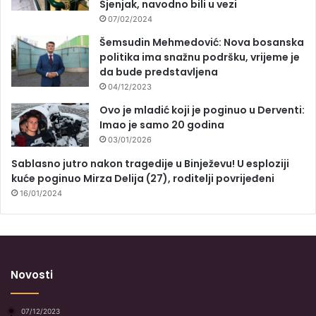
Sjenjak, navodno bili u vezi
07/02/2024
Šemsudin Mehmedović: Nova bosanska
politika ima snažnu podršku, vrijeme je
da bude predstavljena
04/12/2023
Ovo je mladić koji je poginuo u Derventi:
Imao je samo 20 godina
03/01/2026
Sablasno jutro nakon tragedije u Binježevu! U esploziji
kuće poginuo Mirza Delija (27), roditelji povrijeđeni
16/01/2024
Novosti
07/12/2023