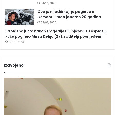
04/12/2023
Ovo je mladić koji je poginuo u
Derventi: Imao je samo 20 godina
03/01/2026
Sablasno jutro nakon tragedije u Binježevu! U esploziji
kuće poginuo Mirza Delija (27), roditelji povrijeđeni
16/01/2024
Izdvojeno