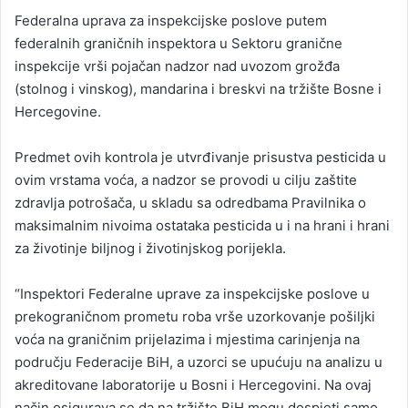
an
Federalna uprava za inspekcijske poslove putem
email
federalnih graničnih inspektora u Sektoru granične
inspekcije vrši pojačan nadzor nad uvozom grožđa
(stolnog i vinskog), mandarina i breskvi na tržište Bosne i
Hercegovine.
Predmet ovih kontrola je utvrđivanje prisustva pesticida u
ovim vrstama voća, a nadzor se provodi u cilju zaštite
zdravlja potrošača, u skladu sa odredbama Pravilnika o
maksimalnim nivoima ostataka pesticida u i na hrani i hrani
za životinje biljnog i životinjskog porijekla.
“Inspektori Federalne uprave za inspekcijske poslove u
prekograničnom prometu roba vrše uzorkovanje pošiljki
voća na graničnim prijelazima i mjestima carinjenja na
području Federacije BiH, a uzorci se upućuju na analizu u
akreditovane laboratorije u Bosni i Hercegovini. Na ovaj
način osigurava se da na tržište BiH mogu dospjeti samo