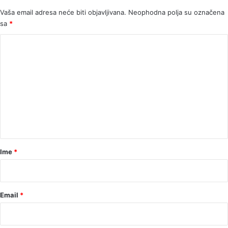
Vaša email adresa neće biti objavljivana.
Neophodna polja su označena
sa
*
K
o
m
e
n
t
a
r
Ime
*
*
Email
*