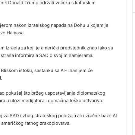
ednik Donald Trump održati večeru s katarskim
mijerom nakon izraelskog napada na Dohu u kojem je
stvo Hamasa.
 Izraela za koji je američki predsjednik znao iako su
ka strana informirala SAD o svojim namjerama.
Bliskom istoku, sastanku sa Al-Thanijem će
f.
 kao pokušaj što bržeg uspostavljanja diplomatskog
ra u ulozi medijatora i domaćina teško ostvarivo.
j za SAD i zbog strateškog položaja ali i zračne baze Al
 američkog ratnog zrakoplovstva.