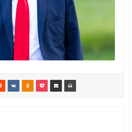
erest
Reddit
VKontakte
Odnoklassniki
Pocket
Share via Email
Print