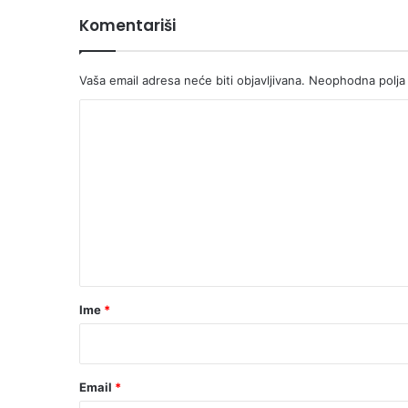
Komentariši
Vaša email adresa neće biti objavljivana.
Neophodna polja
K
o
m
e
n
t
a
r
Ime
*
*
Email
*