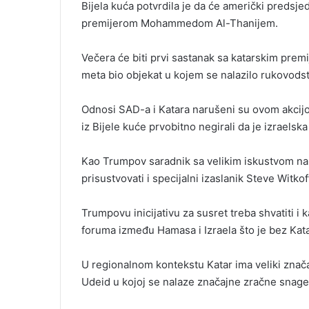
Bijela kuća potvrdila je da će američki predsj
premijerom Mohammedom Al-Thanijem.
Večera će biti prvi sastanak sa katarskim pre
meta bio objekat u kojem se nalazilo rukovod
Odnosi SAD-a i Katara narušeni su ovom akcijom
iz Bijele kuće prvobitno negirali da je izraels
Kao Trumpov saradnik sa velikim iskustvom na 
prisustvovati i specijalni izaslanik Steve Witkof
Trumpovu inicijativu za susret treba shvatiti i
foruma između Hamasa i Izraela što je bez Kata
U regionalnom kontekstu Katar ima veliki znača
Udeid u kojoj se nalaze značajne zračne snage