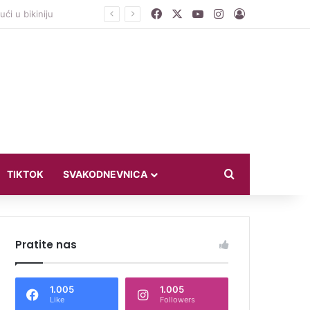
Facebook
X
YouTube
Instagram
Log In
Search for
TIKTOK
SVAKODNEVNICA
Pratite nas
1.005
1.005
Like
Followers