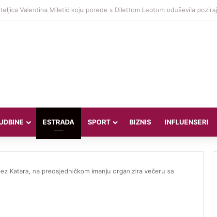
 otkrio zašto su on i Kourtney Kardashian govorili o pobačaju u filmu
UDBINE
ESTRADA
SPORT
BIZNIS
INFLUENSERI
ez Katara, na predsjedničkom imanju organizira večeru sa