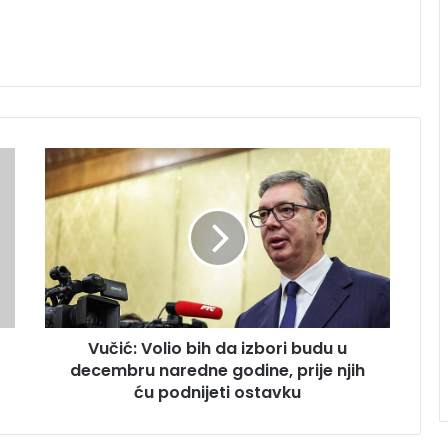
Vučić:
Volio
bih
da
izbori
budu
u
decembru
naredne
Vučić: Volio bih da izbori budu u
godine,
prije
decembru naredne godine, prije njih
njih
ću podnijeti ostavku
ću
podnijeti