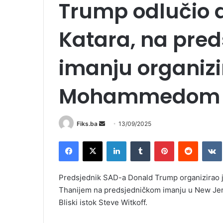
Trump odlučio 
Katara, na pre
imanju organizi
Mohammedom A
Send
Fiks.ba
13/09/2025
an
Facebook
X
LinkedIn
Tumblr
Pinterest
Reddit
email
Predsjednik SAD-a Donald Trump organizirao
Thanijem na predsjedničkom imanju u New Jersey
Bliski istok Steve Witkoff.