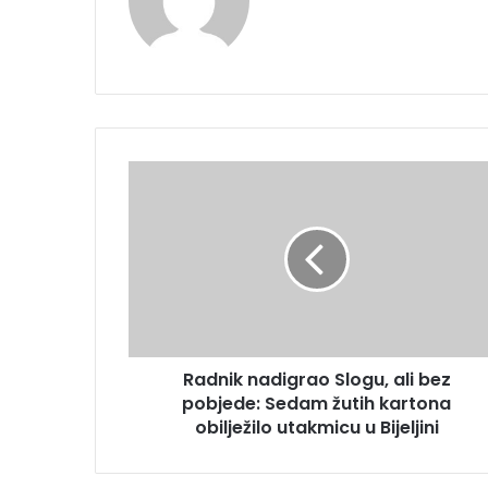
Radnik
nadigrao
Slogu,
ali
bez
pobjede:
Sedam
žutih
kartona
Radnik nadigrao Slogu, ali bez
obilježilo
utakmicu
pobjede: Sedam žutih kartona
u
obilježilo utakmicu u Bijeljini
Bijeljini