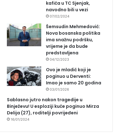
kafića u TC Sjenjak,
navodno bili u vezi
07/02/2024
Šemsudin Mehmedović:
Nova bosanska politika
ima snažnu podršku,
vrijeme je da bude
predstavljena
04/12/2023
Ovo je mladić koji je
poginuo u Derventi:
Imao je samo 20 godina
03/01/2026
Sablasno jutro nakon tragedije u
Binježevu! U esploziji kuće poginuo Mirza
Delija (27), roditelji povrijeđeni
16/01/2024