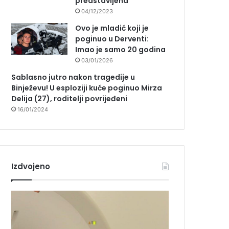
predstavljena
04/12/2023
Ovo je mladić koji je
poginuo u Derventi:
Imao je samo 20 godina
03/01/2026
Sablasno jutro nakon tragedije u
Binježevu! U esploziji kuće poginuo Mirza
Delija (27), roditelji povrijeđeni
16/01/2024
Izdvojeno