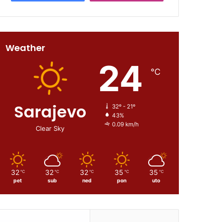
Weather
24
℃
Sarajevo
32º - 21º
43%
0.09 km/h
Clear Sky
32
32
32
35
35
℃
℃
℃
℃
℃
pet
sub
ned
pon
uto