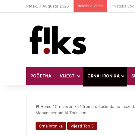
Petak, 7 Augusta 2026
Prelomne Vijesti
Travis Barker
POČETNA
VIJESTI
CRNA HRONIKA
S
Home
/
Crna hronika
/
Trump odlučio da ne može b
Mohammedom Al Thanijem
Crna hronika
Vijesti Top 5