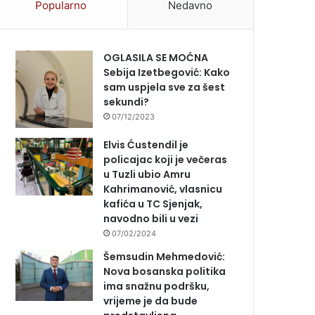
Popularno
Nedavno
OGLASILA SE MOĆNA
Sebija Izetbegović: Kako
sam uspjela sve za šest
sekundi?
07/12/2023
Elvis Ćustendil je
policajac koji je večeras
u Tuzli ubio Amru
Kahrimanović, vlasnicu
kafića u TC Sjenjak,
navodno bili u vezi
07/02/2024
Šemsudin Mehmedović:
Nova bosanska politika
ima snažnu podršku,
vrijeme je da bude