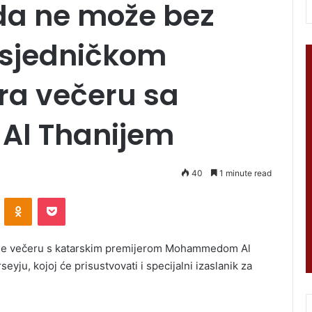
da ne može bez
dsjedničkom
ra večeru sa
l Thanijem
40
1 minute read
VKontakte
Odnoklassniki
Pocket
 je večeru s katarskim premijerom Mohammedom Al
ju, kojoj će prisustvovati i specijalni izaslanik za