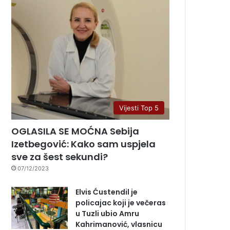
Vijesti Top 5
OGLASILA SE MOĆNA Sebija
Izetbegović: Kako sam uspjela
sve za šest sekundi?
07/12/2023
Elvis Ćustendil je
policajac koji je večeras
u Tuzli ubio Amru
Kahrimanović, vlasnicu