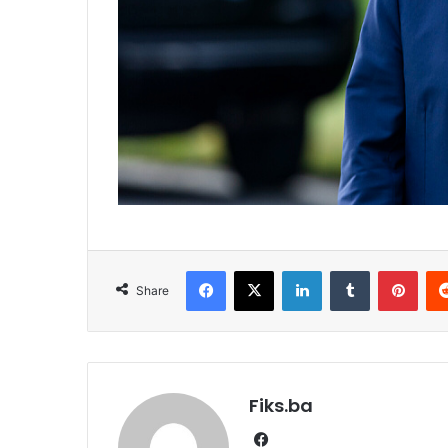
Facebook
X
LinkedIn
Tumblr
Pint
Share
Fiks.ba
Facebook