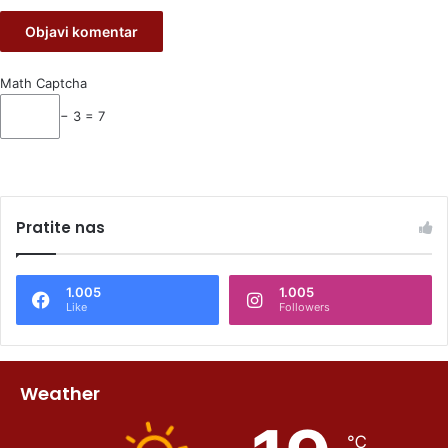
Math Captcha
− 3 = 7
Pratite nas
1.005
1.005
Like
Followers
Weather
℃