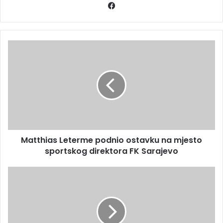
Facebook
Matthias
Leterme
podnio
ostavku
na
mjesto
sportskog
direktora
FK
Matthias Leterme podnio ostavku na mjesto
Sarajevo
sportskog direktora FK Sarajevo
Noćni
haos
u
Sanskom
Mostu: