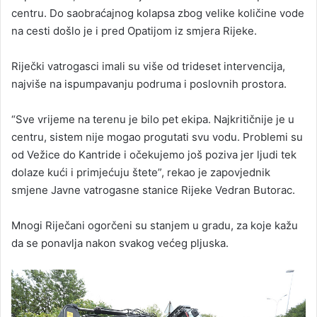
centru. Do saobraćajnog kolapsa zbog velike količine vode
na cesti došlo je i pred Opatijom iz smjera Rijeke.
Riječki vatrogasci imali su više od trideset intervencija,
najviše na ispumpavanju podruma i poslovnih prostora.
“Sve vrijeme na terenu je bilo pet ekipa. Najkritičnije je u
centru, sistem nije mogao progutati svu vodu. Problemi su
od Vežice do Kantride i očekujemo još poziva jer ljudi tek
dolaze kući i primjećuju štete”, rekao je zapovjednik
smjene Javne vatrogasne stanice Rijeke Vedran Butorac.
Mnogi Riječani ogorčeni su stanjem u gradu, za koje kažu
da se ponavlja nakon svakog većeg pljuska.