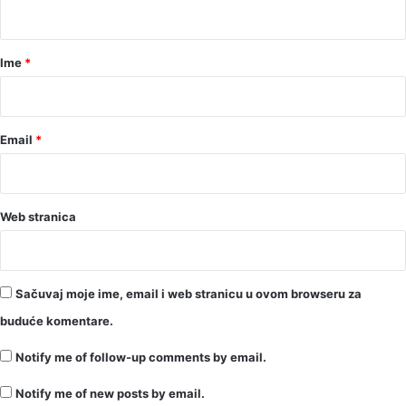
t
a
r
Ime
*
*
Email
*
Web stranica
Sačuvaj moje ime, email i web stranicu u ovom browseru za
buduće komentare.
Notify me of follow-up comments by email.
Notify me of new posts by email.