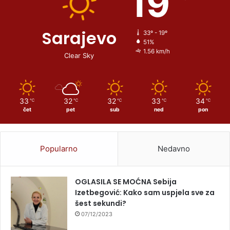
19
Sarajevo
33º - 19º
51%
1.56 km/h
Clear Sky
33
32
32
33
34
℃
℃
℃
℃
℃
čet
pet
sub
ned
pon
Popularno
Nedavno
OGLASILA SE MOĆNA Sebija
Izetbegović: Kako sam uspjela sve za
šest sekundi?
07/12/2023