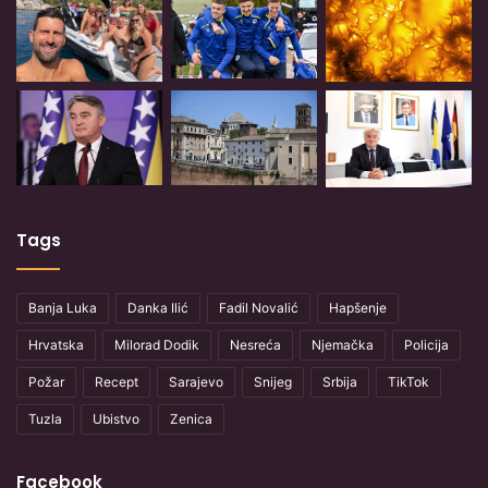
Tags
Banja Luka
Danka Ilić
Fadil Novalić
Hapšenje
Hrvatska
Milorad Dodik
Nesreća
Njemačka
Policija
Požar
Recept
Sarajevo
Snijeg
Srbija
TikTok
Tuzla
Ubistvo
Zenica
Facebook