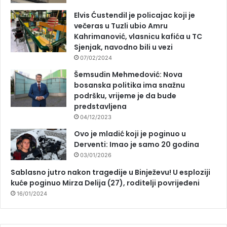
Elvis Ćustendil je policajac koji je
večeras u Tuzli ubio Amru
Kahrimanović, vlasnicu kafića u TC
Sjenjak, navodno bili u vezi
07/02/2024
Šemsudin Mehmedović: Nova
bosanska politika ima snažnu
podršku, vrijeme je da bude
predstavljena
04/12/2023
Ovo je mladić koji je poginuo u
Derventi: Imao je samo 20 godina
03/01/2026
Sablasno jutro nakon tragedije u Binježevu! U esploziji
kuće poginuo Mirza Delija (27), roditelji povrijeđeni
16/01/2024