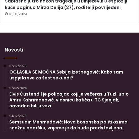
Sablasno jutro nakon tragedije u Binježevu! U esploziji
kuće poginuo Mirza Delija (27), roditelji povrijeđeni
16/01/2024
Novosti
07/12/2023
OGLASILA SE MOĆNA Sebija Izetbegović: Kako sam
uspjela sve za šest sekundi?
07/02/2024
Elvis Ćustendil je policajac koji je večeras u Tuzli ubio
Amru Kahrimanović, vlasnicu kafića u TC Sjenjak,
navodno bili u vezi
04/12/2023
Šemsudin Mehmedović: Nova bosanska politika ima
snažnu podršku, vrijeme je da bude predstavljena