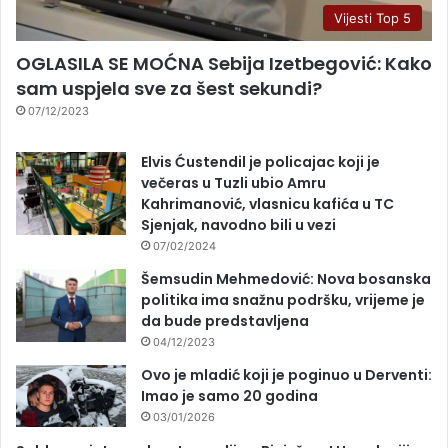
Vijesti Top 5
OGLASILA SE MOĆNA Sebija Izetbegović: Kako
sam uspjela sve za šest sekundi?
07/12/2023
Elvis Ćustendil je policajac koji je
večeras u Tuzli ubio Amru
Kahrimanović, vlasnicu kafića u TC
Sjenjak, navodno bili u vezi
07/02/2024
Šemsudin Mehmedović: Nova bosanska
politika ima snažnu podršku, vrijeme je
da bude predstavljena
04/12/2023
Ovo je mladić koji je poginuo u Derventi:
Imao je samo 20 godina
03/01/2026