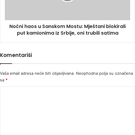
Mještani
blokirali
put
kamionima
Noćni haos u Sanskom Mostu: Mještani blokirali
iz
Srbije,
put kamionima iz Srbije, oni trubili satima
oni
trubili
satima
Komentariši
Vaša email adresa neće biti objavljivana.
Neophodna polja su označena
sa
*
K
o
m
e
n