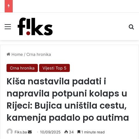
Ambasador Njemačke u BiH: Mnoge članice EU su zažalile što nisu uvele sankcije Miloradu Dodiku
Menu
Se
Home
/
Crna hronika
Crna hronika
Vijesti Top 5
Kiša nastavila padati i
napravila potpuni kolaps u
Rijeci: Bujica uništila cestu,
kamenja padalo po autima
Send
Fiks.ba
10/09/2025
34
1 minute read