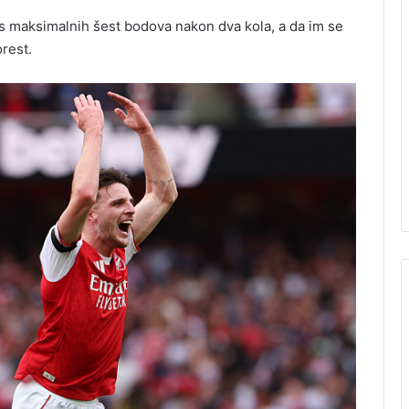
 s maksimalnih šest bodova nakon dva kola, a da im se
rest.