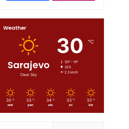
Weather
30
℃
Sarajevo
30º - 19º
32%
2.3 km/h
Clear Sky
30
33
34
33
33
℃
℃
℃
℃
℃
ned
pon
uto
sri
čet