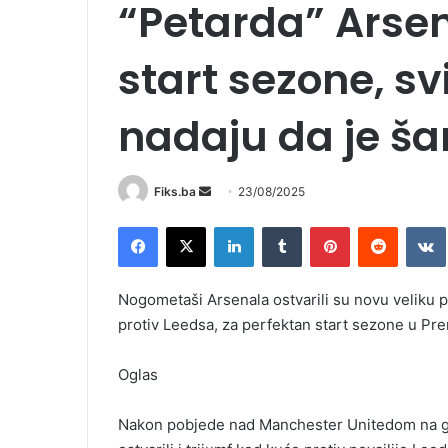
“Petarda” Arse
start sezone, s
nadaju da je š
Send
Fiks.ba
23/08/2025
an
Facebook
X
LinkedIn
Tumblr
Pinterest
Reddit
email
Nogometaši Arsenala ostvarili su novu veliku 
protiv Leedsa, za perfektan start sezone u Prem
Oglas
Nakon pobjede nad Manchester Unitedom na go