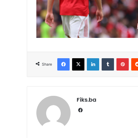
Facebook
X
LinkedIn
Tumblr
Pint
Share
Fiks.ba
Facebook