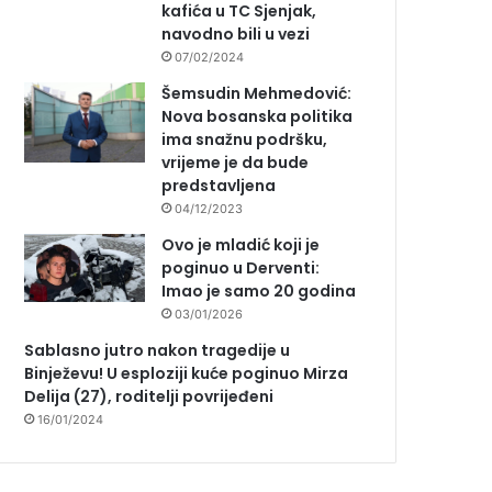
kafića u TC Sjenjak,
navodno bili u vezi
07/02/2024
Šemsudin Mehmedović:
Nova bosanska politika
ima snažnu podršku,
vrijeme je da bude
predstavljena
04/12/2023
Ovo je mladić koji je
poginuo u Derventi:
Imao je samo 20 godina
03/01/2026
Sablasno jutro nakon tragedije u
Binježevu! U esploziji kuće poginuo Mirza
Delija (27), roditelji povrijeđeni
16/01/2024