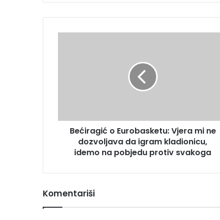
Bećiragić
o
Eurobasketu:
Vjera
mi
ne
dozvoljava
da
igram
Bećiragić o Eurobasketu: Vjera mi ne
kladionicu,
idemo
dozvoljava da igram kladionicu,
na
idemo na pobjedu protiv svakoga
pobjedu
protiv
svakoga
Komentariši