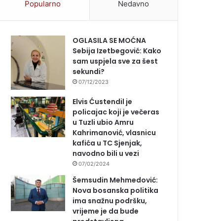
Popularno
Nedavno
OGLASILA SE MOĆNA
Sebija Izetbegović: Kako
sam uspjela sve za šest
sekundi?
07/12/2023
Elvis Ćustendil je
policajac koji je večeras
u Tuzli ubio Amru
Kahrimanović, vlasnicu
kafića u TC Sjenjak,
navodno bili u vezi
07/02/2024
Šemsudin Mehmedović:
Nova bosanska politika
ima snažnu podršku,
vrijeme je da bude