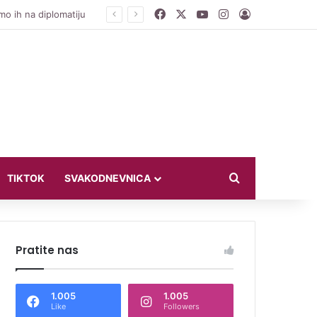
Facebook
X
YouTube
Instagram
Log In
Zoran Lešić o izložbi kostima velikana bh. teatra na Vilsonovom šetalištu: Zaboravljamo ljude s kojima smo živjeli
Search for
TIKTOK
SVAKODNEVNICA
Pratite nas
1.005
1.005
Like
Followers