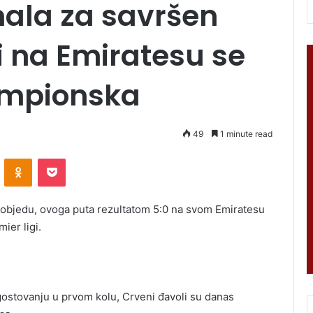
nala za savršen
vi na Emiratesu se
ampionska
49
1 minute read
VKontakte
Odnoklassniki
Pocket
pobjedu, ovoga puta rezultatom 5:0 na svom Emiratesu
ier ligi.
stovanju u prvom kolu, Crveni đavoli su danas