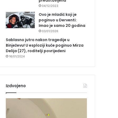
predstavljena
04/12/2023
Ovo je mladić koji je
poginuo u Derventi:
Imao je samo 20 godina
03/01/2026
Sablasno jutro nakon tragedije u
Binježevu! U esploziji kuće poginuo Mirza
Delija (27), roditelji povrijeđeni
16/01/2024
Izdvojeno