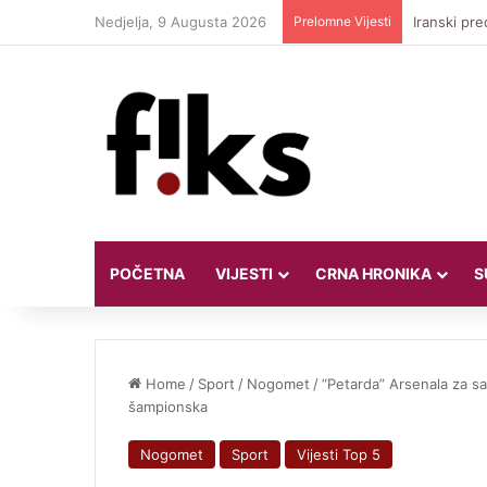
Nedjelja, 9 Augusta 2026
Prelomne Vijesti
POČETNA
VIJESTI
CRNA HRONIKA
S
Home
/
Sport
/
Nogomet
/
“Petarda” Arsenala za sa
šampionska
Nogomet
Sport
Vijesti Top 5