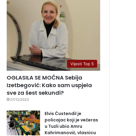
Vijesti Top 5
OGLASILA SE MOĆNA Sebija
Izetbegović: Kako sam uspjela
sve za šest sekundi?
07/12/2023
Elvis Ćustendil je
policajac koji je večeras
u Tuzli ubio Amru
Kahrimanović, vlasnicu