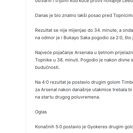
ostvarili i trijumf kod kuće protiv novajlije Leed
Danas je bio znatno lakši posao pred Topnicima,
Rezultat se nije mijenjao do 34. minute, a on
na odmor je i Bukayo Saka pogodio za 2:0, što je
Najveće pojačanje Arsenala u ljetnom prijelazn
Topnike u 38. minuti. Pogodio je nakon divne so
budućnosti.
Na 4:0 rezultat je postavio drugim golom Timb
za Arsenal nakon današnje utakmice trebala bi b
na startu drugog poluvremena.
Oglas
Konačnih 5:0 postavio je Gyokeres drugim golo