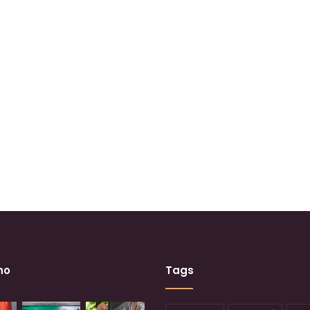
no
Tags