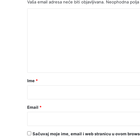
Vaša email adresa neće biti objavljivana.
Neophodna polja
K
o
m
e
n
t
a
r
Ime
*
*
Email
*
Sačuvaj moje ime, email i web stranicu u ovom brow