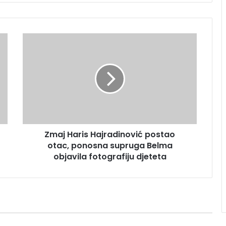
Zmaj
Haris
Hajradinović
postao
otac,
ponosna
supruga
Belma
objavila
Zmaj Haris Hajradinović postao
fotografiju
djeteta
otac, ponosna supruga Belma
objavila fotografiju djeteta