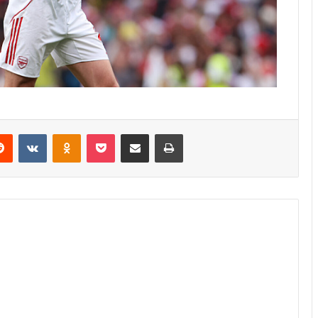
erest
Reddit
VKontakte
Odnoklassniki
Pocket
Share via Email
Print