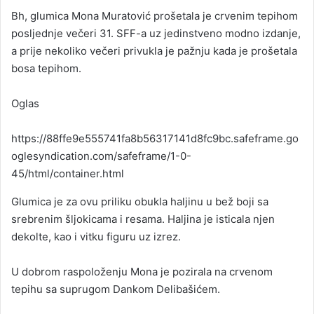
an
Bh, glumica Mona Muratović prošetala je crvenim tepihom
email
posljednje večeri 31. SFF-a uz jedinstveno modno izdanje,
a prije nekoliko večeri privukla je pažnju kada je prošetala
bosa tepihom.
Oglas
https://88ffe9e555741fa8b56317141d8fc9bc.safeframe.go
oglesyndication.com/safeframe/1-0-
45/html/container.html
Glumica je za ovu priliku obukla haljinu u bež boji sa
srebrenim šljokicama i resama. Haljina je isticala njen
dekolte, kao i vitku figuru uz izrez.
U dobrom raspoloženju Mona je pozirala na crvenom
tepihu sa suprugom Dankom Delibašićem.