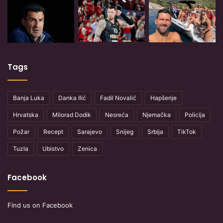
Tags
Banja Luka
Danka Ilić
Fadil Novalić
Hapšenje
Hrvatska
Milorad Dodik
Nesreća
Njemačka
Policija
Požar
Recept
Sarajevo
Snijeg
Srbija
TikTok
Tuzla
Ubistvo
Zenica
Facebook
Find us on Facebook