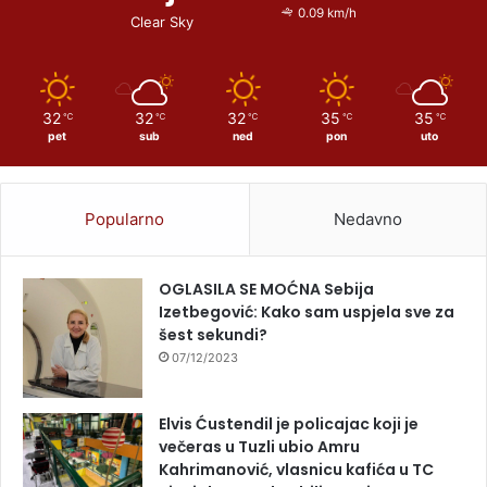
0.09 km/h
Clear Sky
32
32
32
35
35
℃
℃
℃
℃
℃
pet
sub
ned
pon
uto
Popularno
Nedavno
OGLASILA SE MOĆNA Sebija
Izetbegović: Kako sam uspjela sve za
šest sekundi?
07/12/2023
Elvis Ćustendil je policajac koji je
večeras u Tuzli ubio Amru
Kahrimanović, vlasnicu kafića u TC