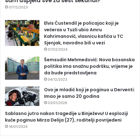
sam uspjela sve za šest sekundi?
07/12/2023
Elvis Ćustendil je policajac koji je
večeras u Tuzli ubio Amru
Kahrimanović, vlasnicu kafića u TC
Sjenjak, navodno bili u vezi
07/02/2024
Šemsudin Mehmedović: Nova bosanska
politika ima snažnu podršku, vrijeme je
da bude predstavljena
04/12/2023
Ovo je mladić koji je poginuo u Derventi:
Imao je samo 20 godina
03/01/2026
Sablasno jutro nakon tragedije u Binježevu! U esploziji
kuće poginuo Mirza Delija (27), roditelji povrijeđeni
16/01/2024