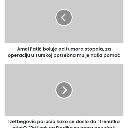
Fatić
boluje
od
tumora
stopala,
za
operaciju
u
Amel Fatić boluje od tumora stopala, za
Turskoj
potrebna
operaciju u Turskoj potrebna mu je naša pomoć
mu
je
Izetbegović
naša
poručio
pomoć
kako
se
došlo
do
"trenutka
istine":
"Pritisak
Izetbegović poručio kako se došlo do "trenutka
na
Dodika
istine": "Pritisak na Dodika se mora povećati,