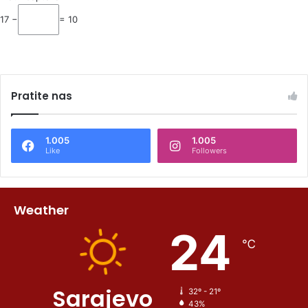
17 −
= 10
Pratite nas
1.005
1.005
Like
Followers
Weather
24
℃
Sarajevo
32º - 21º
43%