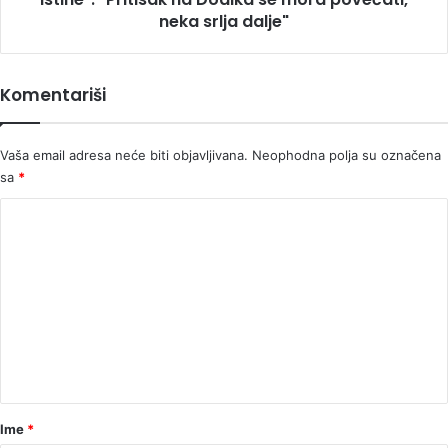
se
neka srlja dalje"
mora
povećati,
neka
Komentariši
srlja
dalje"
Vaša email adresa neće biti objavljivana.
Neophodna polja su označena
sa
*
K
o
m
e
n
t
a
r
Ime
*