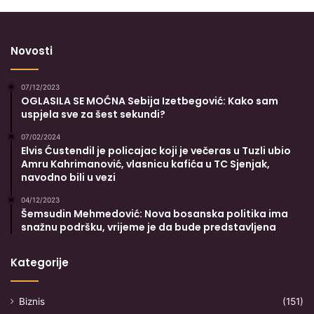
Novosti
07/12/2023
OGLASILA SE MOĆNA Sebija Izetbegović: Kako sam
uspjela sve za šest sekundi?
07/02/2024
Elvis Ćustendil je policajac koji je večeras u Tuzli ubio
Amru Kahrimanović, vlasnicu kafića u TC Sjenjak,
navodno bili u vezi
04/12/2023
Šemsudin Mehmedović: Nova bosanska politika ima
snažnu podršku, vrijeme je da bude predstavljena
Kategorije
Biznis
(151)