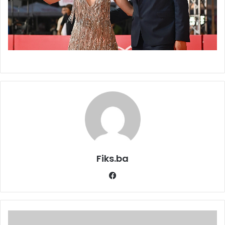
Fiks.ba
Facebook
Amel