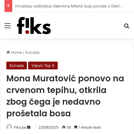
Hrvatska voditeljica Valentina Miletić koju porede s Dilettom Leotom oduševila pozirajući u bikiniju
Menu
Se
Home
/
Estrada
Estrada
Vijesti Top 5
Mona Muratović ponovo na
crvenom tepihu, otkrila
zbog čega je nedavno
prošetala bosa
Send
Fiks.ba
22/08/2025
36
1 minute read