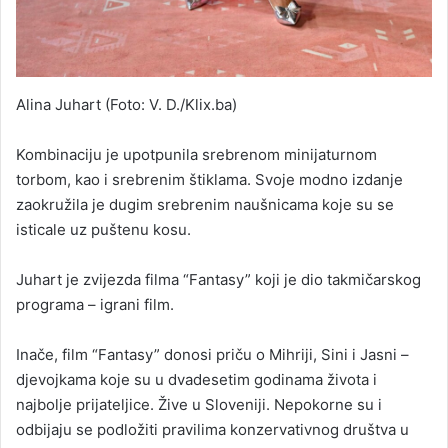
Alina Juhart (Foto: V. D./Klix.ba)
Kombinaciju je upotpunila srebrenom minijaturnom
torbom, kao i srebrenim štiklama. Svoje modno izdanje
zaokružila je dugim srebrenim naušnicama koje su se
isticale uz puštenu kosu.
Juhart je zvijezda filma “Fantasy” koji je dio takmičarskog
programa – igrani film.
Inače, film “Fantasy” donosi priču o Mihriji, Sini i Jasni –
djevojkama koje su u dvadesetim godinama života i
najbolje prijateljice. Žive u Sloveniji. Nepokorne su i
odbijaju se podložiti pravilima konzervativnog društva u