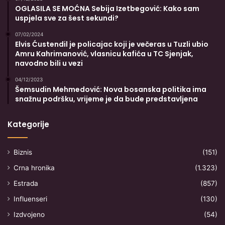
OGLASILA SE MOĆNA Sebija Izetbegović: Kako sam
uspjela sve za šest sekundi?
07/02/2024
Elvis Ćustendil je policajac koji je večeras u Tuzli ubio
Amru Kahrimanović, vlasnicu kafića u TC Sjenjak,
navodno bili u vezi
04/12/2023
Šemsudin Mehmedović: Nova bosanska politika ima
snažnu podršku, vrijeme je da bude predstavljena
Kategorije
Biznis
(151)
Crna hronika
(1.323)
Estrada
(857)
Influenseri
(130)
Izdvojeno
(54)