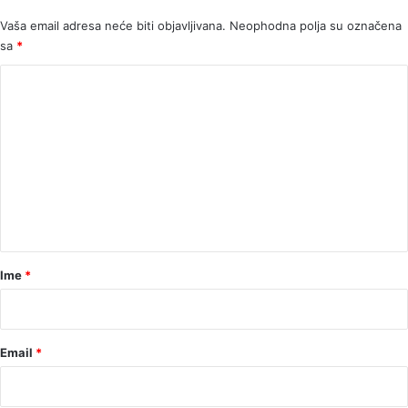
Vaša email adresa neće biti objavljivana.
Neophodna polja su označena
sa
*
K
o
m
e
n
t
a
r
Ime
*
*
Email
*