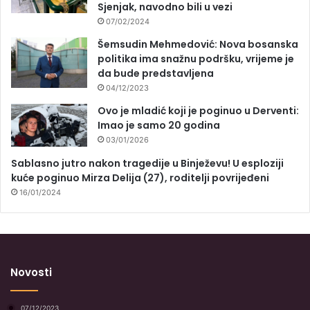
Sjenjak, navodno bili u vezi
07/02/2024
Šemsudin Mehmedović: Nova bosanska
politika ima snažnu podršku, vrijeme je
da bude predstavljena
04/12/2023
Ovo je mladić koji je poginuo u Derventi:
Imao je samo 20 godina
03/01/2026
Sablasno jutro nakon tragedije u Binježevu! U esploziji
kuće poginuo Mirza Delija (27), roditelji povrijeđeni
16/01/2024
Novosti
07/12/2023