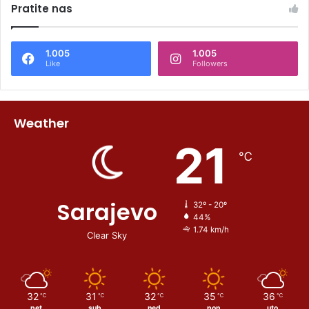
Pratite nas
1.005
1.005
Like
Followers
Weather
21
℃
Sarajevo
32º - 20º
44%
1.74 km/h
Clear Sky
32
31
32
35
36
℃
℃
℃
℃
℃
pet
sub
ned
pon
uto