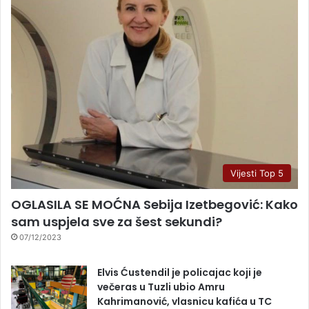
Vijesti Top 5
OGLASILA SE MOĆNA Sebija Izetbegović: Kako
sam uspjela sve za šest sekundi?
07/12/2023
Elvis Ćustendil je policajac koji je
večeras u Tuzli ubio Amru
Kahrimanović, vlasnicu kafića u TC