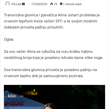
Send
Fiks.ba
17/08/2025
75
1 minute read
an
Transrodna glumica i pjevačica Alina Juhart prošetala je
email
crvenim tepihom treće večeri SFF-a te svojim modnim
izdanjem privukla pažnju prisutnih.
Oglas
Za ovu večer Alina se odlučila za rozu kratku haljinu
neobičnog kroja koja je posebno isticala njene vitke noge.
Ova transrodna glumica privukla je posebnu pažnju na
crvenom tepihu dok je samouvjereno pozirala.