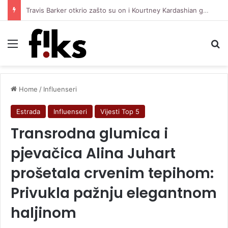
Travis Barker otkrio zašto su on i Kourtney Kardashian govorili o pobačaju u filmu
Menu
Se
Home
/
Influenseri
Estrada
Influenseri
Vijesti Top 5
Transrodna glumica i
pjevačica Alina Juhart
prošetala crvenim tepihom:
Privukla pažnju elegantnom
haljinom