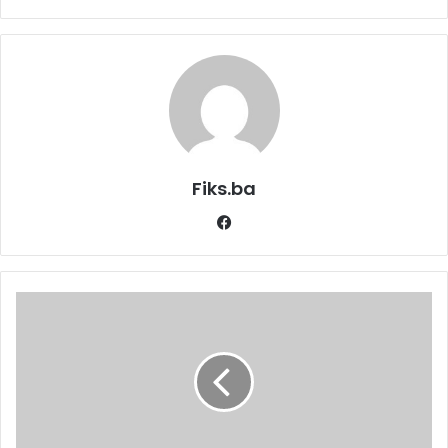
Fiks.ba
Facebook
Neobično
izdanje
Lejle
Durmo
na
crvenom
tepihu: