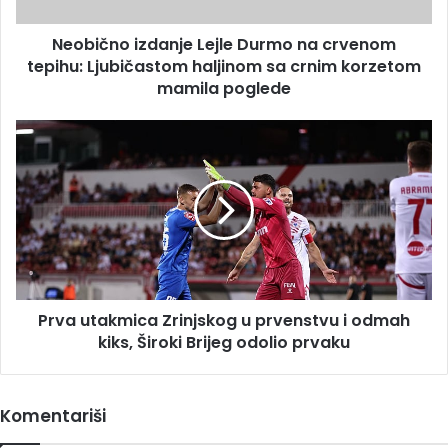
Ljubičastom
haljinom
Neobično izdanje Lejle Durmo na crvenom
sa
crnim
tepihu: Ljubičastom haljinom sa crnim korzetom
korzetom
mamila poglede
mamila
poglede
Prva
utakmica
Zrinjskog
u
prvenstvu
i
odmah
kiks,
Široki
Prva utakmica Zrinjskog u prvenstvu i odmah
Brijeg
odolio
kiks, Široki Brijeg odolio prvaku
prvaku
Komentariši