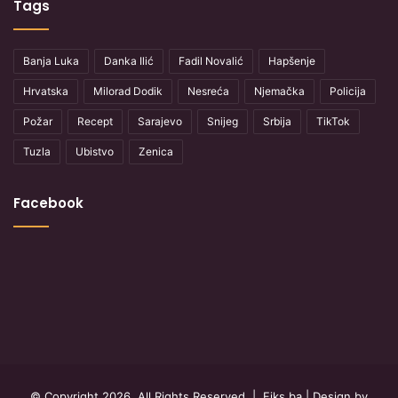
Tags
Banja Luka
Danka Ilić
Fadil Novalić
Hapšenje
Hrvatska
Milorad Dodik
Nesreća
Njemačka
Policija
Požar
Recept
Sarajevo
Snijeg
Srbija
TikTok
Tuzla
Ubistvo
Zenica
Facebook
© Copyright 2026, All Rights Reserved |
Fiks.ba
| Design by