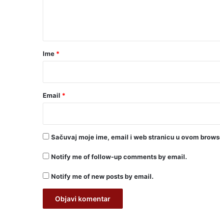
n
t
a
r
Ime
*
*
Email
*
Sačuvaj moje ime, email i web stranicu u ovom brow
Notify me of follow-up comments by email.
Notify me of new posts by email.