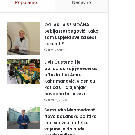
Popularno
Nedavno
OGLASILA SE MOĆNA
Sebija Izetbegović: Kako
sam uspjela sve za šest
sekundi?
07/12/2023
Elvis Ćustendil je
policajac koji je večeras
u Tuzli ubio Amru
Kahrimanović, vlasnicu
kafića u TC Sjenjak,
navodno bili u vezi
07/02/2024
Šemsudin Mehmedović:
Nova bosanska politika
ima snažnu podršku,
vrijeme je da bude