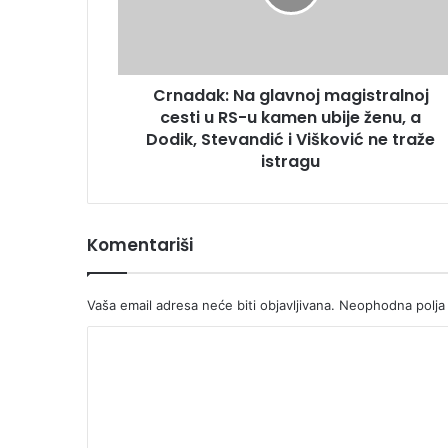
u
RS-
u
kamen
Crnadak: Na glavnoj magistralnoj
ubije
ženu,
cesti u RS-u kamen ubije ženu, a
a
Dodik, Stevandić i Višković ne traže
Dodik,
istragu
Stevandić
i
Višković
ne
Komentariši
traže
istragu
Vaša email adresa neće biti objavljivana.
Neophodna polja
K
o
m
e