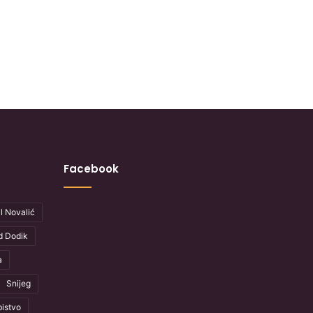
Facebook
l Novalić
d Dodik
a
Snijeg
istvo