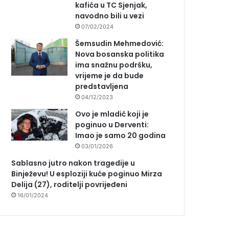
kafića u TC Sjenjak,
navodno bili u vezi
07/02/2024
Šemsudin Mehmedović:
Nova bosanska politika
ima snažnu podršku,
vrijeme je da bude
predstavljena
04/12/2023
Ovo je mladić koji je
poginuo u Derventi:
Imao je samo 20 godina
03/01/2026
Sablasno jutro nakon tragedije u
Binježevu! U esploziji kuće poginuo Mirza
Delija (27), roditelji povrijeđeni
16/01/2024