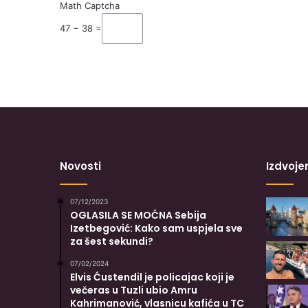
Math Captcha
47 − 38 =
Novosti
Izdvoje
07/12/2023
OGLASILA SE MOĆNA Sebija
Izetbegović: Kako sam uspjela sve
za šest sekundi?
07/02/2024
Elvis Ćustendil je policajac koji je
večeras u Tuzli ubio Amru
Kahrimanović, vlasnicu kafića u TC