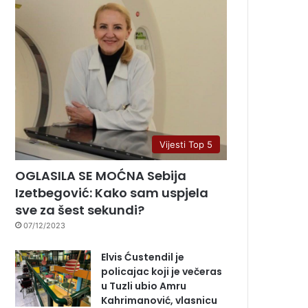
Vijesti Top 5
OGLASILA SE MOĆNA Sebija
Izetbegović: Kako sam uspjela
sve za šest sekundi?
07/12/2023
Elvis Ćustendil je
policajac koji je večeras
u Tuzli ubio Amru
Kahrimanović, vlasnicu