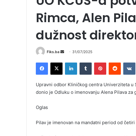
UO KCUS-a potv
Rimca, Alen Pil
dužnost direkto
Send
Fiks.ba
31/07/2025
an
Facebook
X
LinkedIn
Tumblr
Pinterest
Reddit
email
Upravni odbor Kliničkog centra Univerziteta u
donio je Odluku o imenovanju Alena Pilava za
Oglas
Pilav je imenovan na mandatni period od četiri