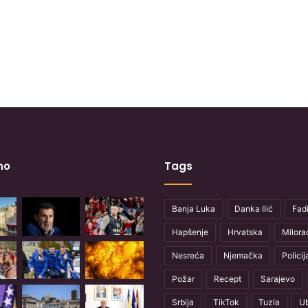
no
Tags
Banja Luka
Danka Ilić
Fadi
Hapšenje
Hrvatska
Milora
Nesreća
Njemačka
Policij
Požar
Recept
Sarajevo
Srbija
TikTok
Tuzla
Ub