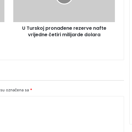
vrijedne
četiri
milijarde
dolara
U Turskoj pronađene rezerve nafte
vrijedne četiri milijarde dolara
 su označena sa
*