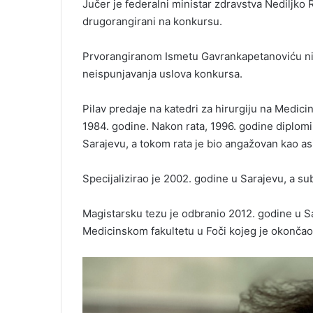
Jučer je federalni ministar zdravstva Nediljko 
drugorangirani na konkursu.
Prvorangiranom Ismetu Gavrankapetanoviću nij
neispunjavanja uslova konkursa.
Pilav predaje na katedri za hirurgiju na Medici
1984. godine. Nakon rata, 1996. godine diplomi
Sarajevu, a tokom rata je bio angažovan kao as
Specijalizirao je 2002. godine u Sarajevu, a su
Magistarsku tezu je odbranio 2012. godine u Sa
Medicinskom fakultetu u Foči kojeg je okonča