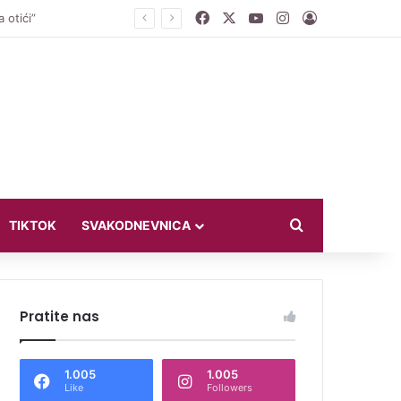
Facebook
X
YouTube
Instagram
Log In
etača za svog psa
Search for
TIKTOK
SVAKODNEVNICA
Pratite nas
1.005
1.005
Like
Followers