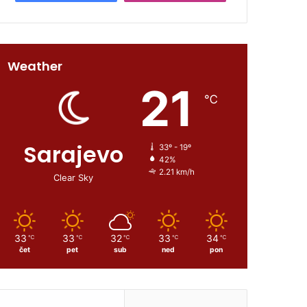
Weather
21
℃
Sarajevo
33º - 19º
42%
2.21 km/h
Clear Sky
33
33
32
33
34
℃
℃
℃
℃
℃
čet
pet
sub
ned
pon