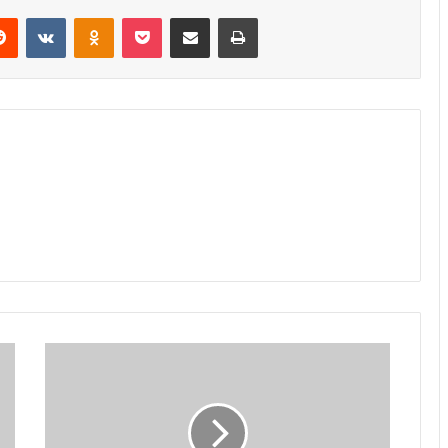
erest
Reddit
VKontakte
Odnoklassniki
Pocket
Share via Email
Print
U
Turskoj
pronađene
rezerve
nafte