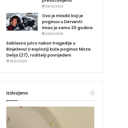
predstavljena
04/12/2023
Ovo je mladić koji je
poginuo u Derventi:
Imao je samo 20 godina
03/01/2026
Sablasno jutro nakon tragedije u
Binježevu! U esploziji kuće poginuo Mirza
Delija (27), roditelji povrijeđeni
16/01/2024
Izdvojeno