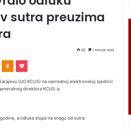
rdio odluku
av sutra preuzima
ra
58
1 minute read
VKontakte
Odnoklassniki
Pocket
 Sarajevu (UO KCUS) na vanrednoj elektronskoj sjednici
 generalnog direktora KCUS-a.
 godine, a odluka stupa na snagu od sutra.