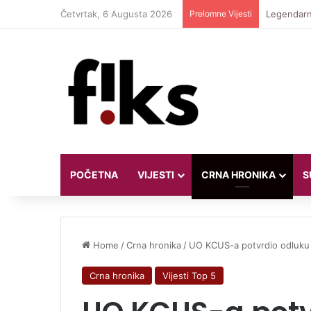
Četvrtak, 6 Augusta 2026
Prelomne Vijesti
Daniel The
POČETNA
VIJESTI
CRNA HRONIKA
S
Home
/
Crna hronika
/
UO KCUS-a potvrdio odluku R
Crna hronika
Vijesti Top 5