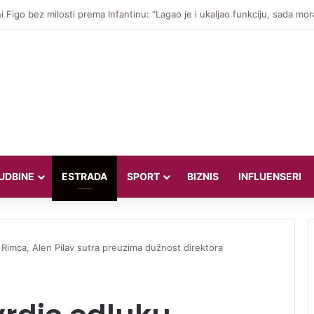
is iznio neuobičajen uslov za potpis s Maccabijem, tražio je privatnog š
UDBINE
ESTRADA
SPORT
BIZNIS
INFLUENSERI
imca, Alen Pilav sutra preuzima dužnost direktora