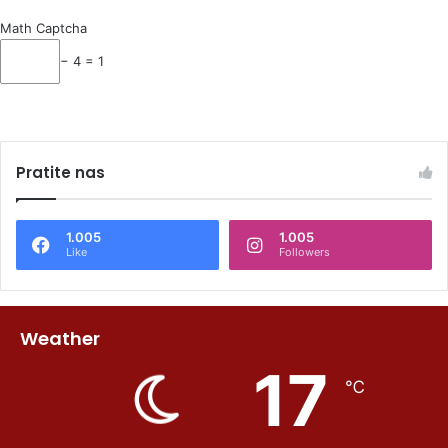
Math Captcha
− 4 = 1
Pratite nas
1.005
1.005
Like
Followers
Weather
17
℃