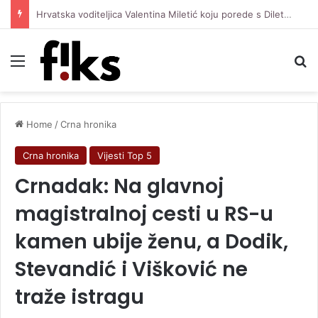
Travis Barker otkrio zašto su on i Kourtney Kardashian govorili o pobačaju u filmu
Menu
Se
Home
/
Crna hronika
Crna hronika
Vijesti Top 5
Crnadak: Na glavnoj
magistralnoj cesti u RS-u
kamen ubije ženu, a Dodik,
Stevandić i Višković ne
traže istragu