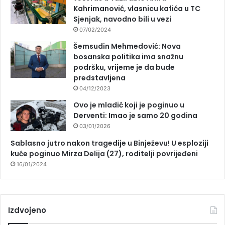
Kahrimanović, vlasnicu kafića u TC
Sjenjak, navodno bili u vezi
07/02/2024
Šemsudin Mehmedović: Nova
bosanska politika ima snažnu
podršku, vrijeme je da bude
predstavljena
04/12/2023
Ovo je mladić koji je poginuo u
Derventi: Imao je samo 20 godina
03/01/2026
Sablasno jutro nakon tragedije u Binježevu! U esploziji
kuće poginuo Mirza Delija (27), roditelji povrijeđeni
16/01/2024
Izdvojeno