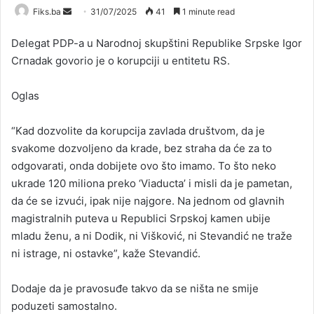
Send
Fiks.ba
31/07/2025
41
1 minute read
an
Delegat PDP-a u Narodnoj skupštini Republike Srpske Igor
email
Crnadak govorio je o korupciji u entitetu RS.
Oglas
“Kad dozvolite da korupcija zavlada društvom, da je
svakome dozvoljeno da krade, bez straha da će za to
odgovarati, onda dobijete ovo što imamo. To što neko
ukrade 120 miliona preko ‘Viaducta’ i misli da je pametan,
da će se izvući, ipak nije najgore. Na jednom od glavnih
magistralnih puteva u Republici Srpskoj kamen ubije
mladu ženu, a ni Dodik, ni Višković, ni Stevandić ne traže
ni istrage, ni ostavke”, kaže Stevandić.
Dodaje da je pravosuđe takvo da se ništa ne smije
poduzeti samostalno.