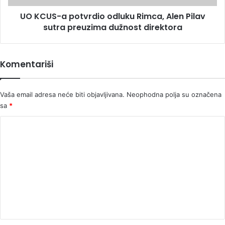
sutra
UO KCUS-a potvrdio odluku Rimca, Alen Pilav
preuzima
dužnost
sutra preuzima dužnost direktora
direktora
Komentariši
Vaša email adresa neće biti objavljivana.
Neophodna polja su označena
sa
*
K
o
m
e
n
t
a