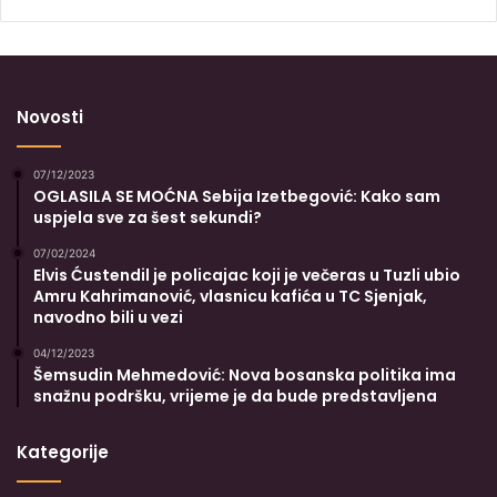
Novosti
07/12/2023
OGLASILA SE MOĆNA Sebija Izetbegović: Kako sam
uspjela sve za šest sekundi?
07/02/2024
Elvis Ćustendil je policajac koji je večeras u Tuzli ubio
Amru Kahrimanović, vlasnicu kafića u TC Sjenjak,
navodno bili u vezi
04/12/2023
Šemsudin Mehmedović: Nova bosanska politika ima
snažnu podršku, vrijeme je da bude predstavljena
Kategorije