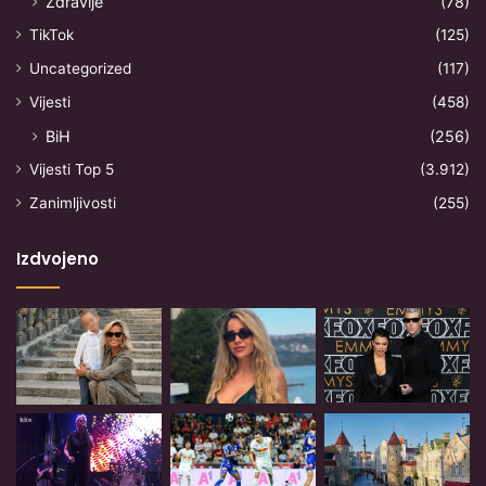
Zdravlje
(78)
TikTok
(125)
Uncategorized
(117)
Vijesti
(458)
BiH
(256)
Vijesti Top 5
(3.912)
Zanimljivosti
(255)
Izdvojeno