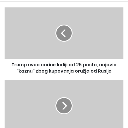
Trump
uveo
carine
Indiji
od
25
posto,
najavio
"kaznu"
Trump uveo carine Indiji od 25 posto, najavio
zbog
kupovanja
"kaznu" zbog kupovanja oružja od Rusije
oružja
od
UO
Rusije
KCUS-
a
potvrdio
odluku
Rimca,
Alen
Pilav