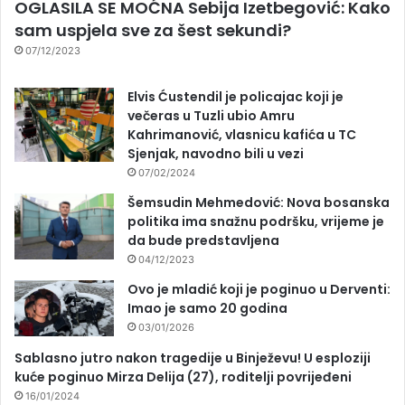
OGLASILA SE MOĆNA Sebija Izetbegović: Kako
sam uspjela sve za šest sekundi?
07/12/2023
Elvis Ćustendil je policajac koji je
večeras u Tuzli ubio Amru
Kahrimanović, vlasnicu kafića u TC
Sjenjak, navodno bili u vezi
07/02/2024
Šemsudin Mehmedović: Nova bosanska
politika ima snažnu podršku, vrijeme je
da bude predstavljena
04/12/2023
Ovo je mladić koji je poginuo u Derventi:
Imao je samo 20 godina
03/01/2026
Sablasno jutro nakon tragedije u Binježevu! U esploziji
kuće poginuo Mirza Delija (27), roditelji povrijeđeni
16/01/2024