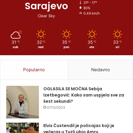
Sarajevo
31º - 17º
80%
0.49 km/h
Clear Sky
31
32
35
35
33
℃
℃
℃
℃
℃
sub
ned
pon
uto
sri
Popularno
Nedavno
OGLASILA SE MOĆNA Sebija
Izetbegović: Kako sam uspjela sve za
šest sekundi?
07/12/2023
Elvis Ćustendil je policajac koji je
večeras u Tuzli ubio Amru