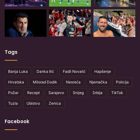
Tags
Banja Luka
Danka Ilić
Fadil Novalić
Hapšenje
Hrvatska
Milorad Dodik
Nesreća
Njemačka
Policija
Požar
Recept
Sarajevo
Snijeg
Srbija
TikTok
Tuzla
Ubistvo
Zenica
Facebook