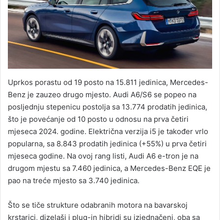
Uprkos porastu od 19 posto na 15.811 jedinica, Mercedes-
Benz je zauzeo drugo mjesto. Audi A6/S6 se popeo na
posljednju stepenicu postolja sa 13.774 prodatih jedinica,
što je povećanje od 10 posto u odnosu na prva četiri
mjeseca 2024. godine. Električna verzija i5 je također vrlo
popularna, sa 8.843 prodatih jedinica (+55%) u prva četiri
mjeseca godine. Na ovoj rang listi, Audi A6 e-tron je na
drugom mjestu sa 7.460 jedinica, a Mercedes-Benz EQE je
pao na treće mjesto sa 3.740 jedinica.
Što se tiče strukture odabranih motora na bavarskoj
krstarici, dizelaši i plug-in hibridi su izjednačeni, oba sa