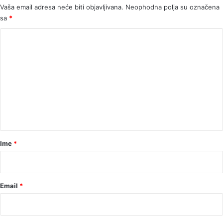
Vaša email adresa neće biti objavljivana.
Neophodna polja su označena
sa
*
K
o
m
e
n
t
a
r
Ime
*
*
Email
*