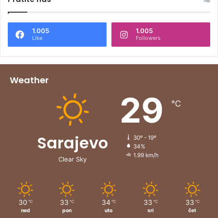
1.005
1.005
Like
Followers
Weather
29
℃
Sarajevo
30º - 19º
34%
1.99 km/h
Clear Sky
30
33
34
33
33
℃
℃
℃
℃
℃
ned
pon
uto
sri
čet