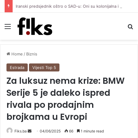
Iranski predsjednik oštro o SAD-u: Oni su kolonijalna i kriminalna država, natjerali smo ih na diplomatiju
Menu
Se
Home
/
Biznis
Estrada
Vijesti Top 5
Za luksuz nema krize: BMW
Serije 5 je daleko ispred
rivala po prodajnim
brojkama u Evropi
Send
Fiks.ba
04/06/2025
66
1 minute read