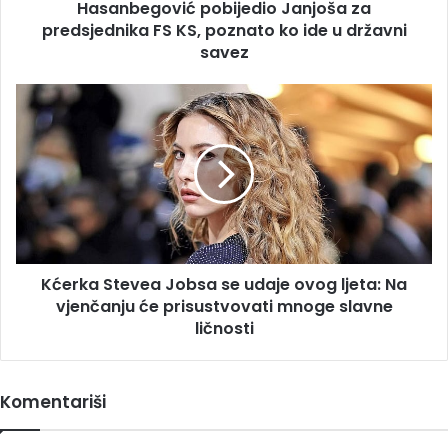
Hasanbegović pobijedio Janjoša za
ide
u
predsjednika FS KS, poznato ko ide u državni
državni
savez
savez
Kćerka
Stevea
Jobsa
se
udaje
ovog
ljeta:
Na
vjenčanju
Kćerka Stevea Jobsa se udaje ovog ljeta: Na
će
prisustvovati
vjenčanju će prisustvovati mnoge slavne
mnoge
ličnosti
slavne
ličnosti
Komentariši