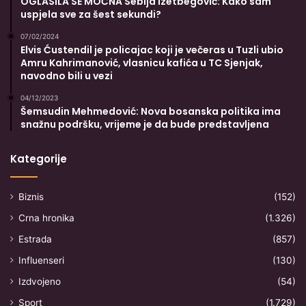
OGLASILA SE MOĆNA Sebija Izetbegović: Kako sam
uspjela sve za šest sekundi?
07/02/2024
Elvis Ćustendil je policajac koji je večeras u Tuzli ubio
Amru Kahrimanović, vlasnicu kafića u TC Sjenjak,
navodno bili u vezi
04/12/2023
Šemsudin Mehmedović: Nova bosanska politika ima
snažnu podršku, vrijeme je da bude predstavljena
Kategorije
Biznis
(152)
Crna hronika
(1.326)
Estrada
(857)
Influenseri
(130)
Izdvojeno
(54)
Sport
(1.729)