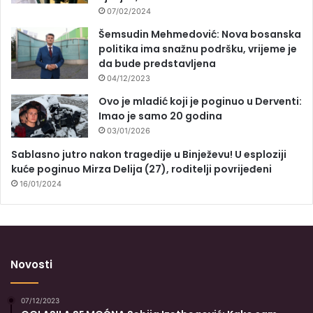
07/02/2024
Šemsudin Mehmedović: Nova bosanska
politika ima snažnu podršku, vrijeme je
da bude predstavljena
04/12/2023
Ovo je mladić koji je poginuo u Derventi:
Imao je samo 20 godina
03/01/2026
Sablasno jutro nakon tragedije u Binježevu! U esploziji
kuće poginuo Mirza Delija (27), roditelji povrijeđeni
16/01/2024
Novosti
07/12/2023