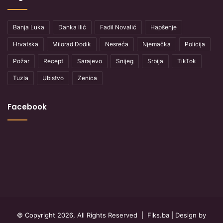
Banja Luka
Danka Ilić
Fadil Novalić
Hapšenje
Hrvatska
Milorad Dodik
Nesreća
Njemačka
Policija
Požar
Recept
Sarajevo
Snijeg
Srbija
TikTok
Tuzla
Ubistvo
Zenica
Facebook
© Copyright 2026, All Rights Reserved |
Fiks.ba
| Design by