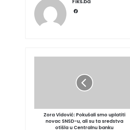
Fiks.ba
Facebook
Zora
Vidović:
Pokušali
smo
uplatiti
novac
SNSD-
u,
ali
Zora Vidović: Pokušali smo uplatiti
su
ta
novac SNSD-u, ali su ta sredstva
sredstva
otišla u Centralnu banku