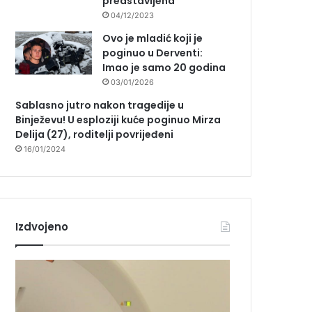
predstavljena
04/12/2023
Ovo je mladić koji je
poginuo u Derventi:
Imao je samo 20 godina
03/01/2026
Sablasno jutro nakon tragedije u
Binježevu! U esploziji kuće poginuo Mirza
Delija (27), roditelji povrijeđeni
16/01/2024
Izdvojeno