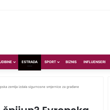
iteljica Valentina Miletić koju porede s Dilettom Leotom oduševila pozira
UDBINE
ESTRADA
SPORT
BIZNIS
INFLUENSERI
vropska zemlja izdala sigurnosne smjernice za građane