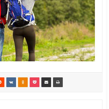
erest
Reddit
VKontakte
Odnoklassniki
Pocket
Share via Email
Print