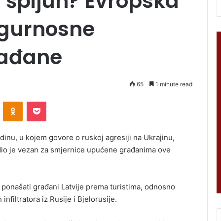
ki špijun? Evropska
igurnosne
rađane
65
1 minute read
VKontakte
Odnoklassniki
Pocket
dinu, u kojem govore o ruskoj agresiji na Ukrajinu,
iji dio je vezan za smjernice upućene građanima ove
i ponašati građani Latvije prema turistima, odnosno
infiltratora iz Rusije i Bjelorusije.