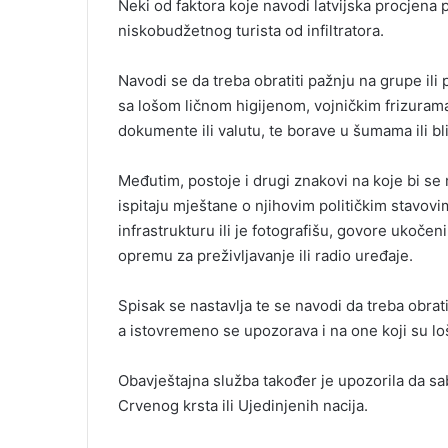
Neki od faktora koje navodi latvijska procjena p
niskobudžetnog turista od infiltratora.
Navodi se da treba obratiti pažnju na grupe ili 
sa lošom ličnom higijenom, vojničkim frizurama
dokumente ili valutu, te borave u šumama ili b
Međutim, postoje i drugi znakovi na koje bi se m
ispitaju mještane o njihovim političkim stavov
infrastrukturu ili je fotografišu, govore ukočeni
opremu za preživljavanje ili radio uređaje.
Spisak se nastavlja te se navodi da treba obra
a istovremeno se upozorava i na one koji su lo
Obavještajna služba također je upozorila da sa
Crvenog krsta ili Ujedinjenih nacija.