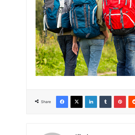
Facebook
X
LinkedIn
Tumblr
Pint
Share