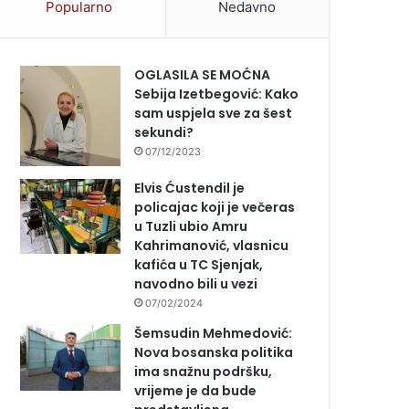
Popularno
Nedavno
OGLASILA SE MOĆNA
Sebija Izetbegović: Kako
sam uspjela sve za šest
sekundi?
07/12/2023
Elvis Ćustendil je
policajac koji je večeras
u Tuzli ubio Amru
Kahrimanović, vlasnicu
kafića u TC Sjenjak,
navodno bili u vezi
07/02/2024
Šemsudin Mehmedović:
Nova bosanska politika
ima snažnu podršku,
vrijeme je da bude