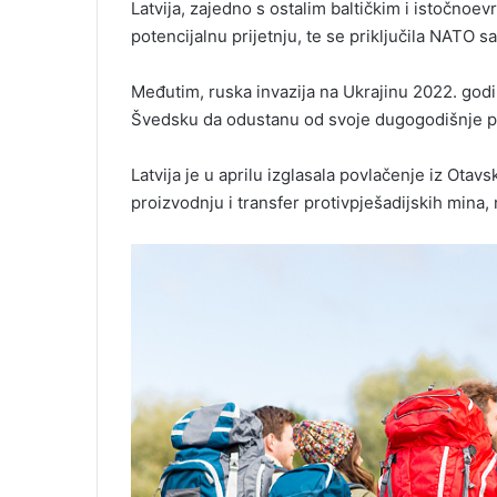
Latvija, zajedno s ostalim baltičkim i istočno
potencijalnu prijetnju, te se priključila NATO s
Međutim, ruska invazija na Ukrajinu 2022. godin
Švedsku da odustanu od svoje dugogodišnje pol
Latvija je u aprilu izglasala povlačenje iz Otav
proizvodnju i transfer protivpješadijskih mina,