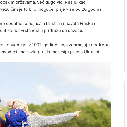
evropskim državama, već dugo vidi Rusiju kao
avezu čim je to bilo moguće, prije više od 20 godina.
e dodatno je pojačala taj strah i navela Finsku i
itike nesvrstanosti i pridruže se savezu.
ske konvencije iz 1997. godine, koja zabranjuje upotrebu,
 navodeći kao razlog rusku agresiju prema Ukrajini.