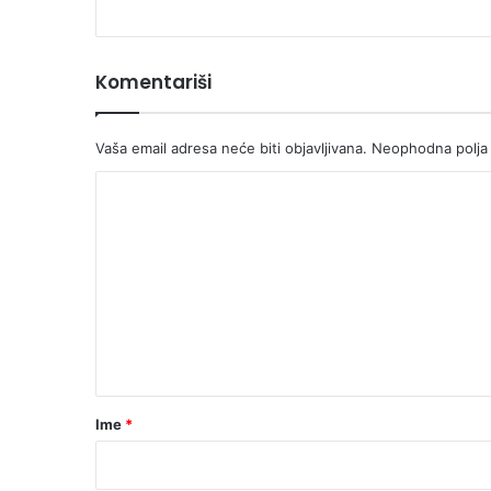
otišla
u
Centralnu
Komentariši
banku
Vaša email adresa neće biti objavljivana.
Neophodna polja
K
o
m
e
n
t
a
r
Ime
*
*