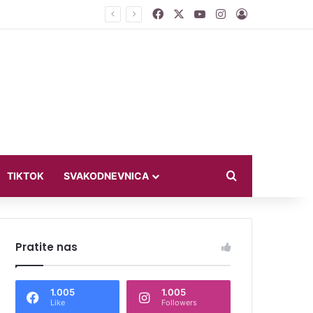
Facebook
X
YouTube
Instagram
Log In
jući u bikiniju
Search for
TIKTOK
SVAKODNEVNICA
Pratite nas
1.005
1.005
Like
Followers