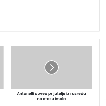
Antonelli
doveo
prijatelje
iz
razreda
na
stazu
Imola
Antonelli doveo prijatelje iz razreda
na stazu Imola