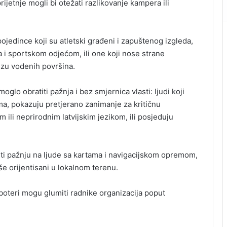
rijetnje mogli bi otežati razlikovanje kampera ili
pojedince koji su atletski građeni i zapuštenog izgleda,
 i sportskom odjećom, ili one koji nose strane
lizu vodenih površina.
oglo obratiti pažnja i bez smjernica vlasti: ljudi koji
ima, pokazuju pretjerano zanimanje za kritičnu
m ili neprirodnim latvijskim jezikom, ili posjeduju
titi pažnju na ljude sa kartama i navigacijskom opremom,
še orijentisani u lokalnom terenu.
boteri mogu glumiti radnike organizacija poput