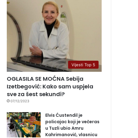
Vijesti Top 5
OGLASILA SE MOĆNA Sebija
Izetbegović: Kako sam uspjela
sve za šest sekundi?
07/12/2023
Elvis Ćustendil je
policajac koji je večeras
u Tuzli ubio Amru
Kahrimanović, vlasnicu