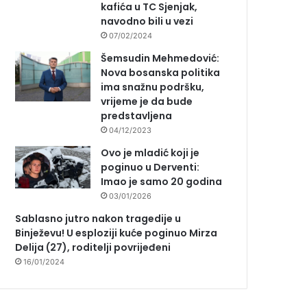
kafića u TC Sjenjak,
navodno bili u vezi
07/02/2024
Šemsudin Mehmedović:
Nova bosanska politika
ima snažnu podršku,
vrijeme je da bude
predstavljena
04/12/2023
Ovo je mladić koji je
poginuo u Derventi:
Imao je samo 20 godina
03/01/2026
Sablasno jutro nakon tragedije u
Binježevu! U esploziji kuće poginuo Mirza
Delija (27), roditelji povrijeđeni
16/01/2024