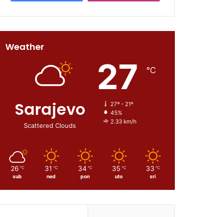
Weather
27
℃
Sarajevo
27º - 21º
45%
2.33 km/h
Scattered Clouds
26
31
34
35
33
℃
℃
℃
℃
℃
sub
ned
pon
uto
sri