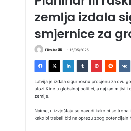
Planinar ili rus
zemlja izdala s
smjernice za g
Send
Fiks.ba
16/05/2025
an
Facebook
X
LinkedIn
Tumblr
Pinterest
Reddit
email
Latvija je izdala sigurnosnu procjenu za ovu go
ulozi Kine u globalnoj politici, a najzanimljiv
zemlje.
Naime, u izvještaju se navodi kako bi se trebal
kako bi trebali biti na oprezu zbog potencijalnih 