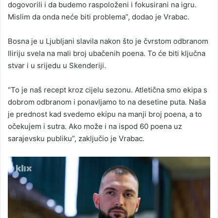
dogovorili i da budemo raspoloženi i fokusirani na igru.
Mislim da onda neće biti problema”, dodao je Vrabac.
Bosna je u Ljubljani slavila nakon što je čvrstom odbranom
Iliriju svela na mali broj ubačenih poena. To će biti ključna
stvar i u srijedu u Skenderiji.
“To je naš recept kroz cijelu sezonu. Atletična smo ekipa s
dobrom odbranom i ponavljamo to na desetine puta. Naša
je prednost kad svedemo ekipu na manji broj poena, a to
očekujem i sutra. Ako može i na ispod 60 poena uz
sarajevsku publiku”, zaključio je Vrabac.