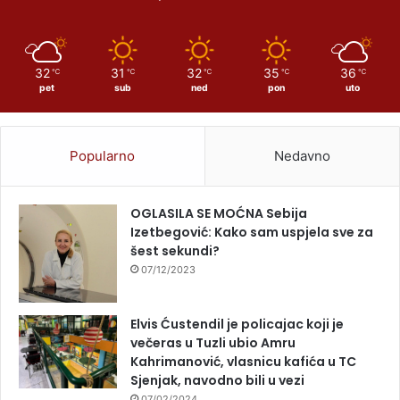
32
31
32
35
36
℃
℃
℃
℃
℃
pet
sub
ned
pon
uto
Popularno
Nedavno
OGLASILA SE MOĆNA Sebija
Izetbegović: Kako sam uspjela sve za
šest sekundi?
07/12/2023
Elvis Ćustendil je policajac koji je
večeras u Tuzli ubio Amru
Kahrimanović, vlasnicu kafića u TC
Sjenjak, navodno bili u vezi
07/02/2024