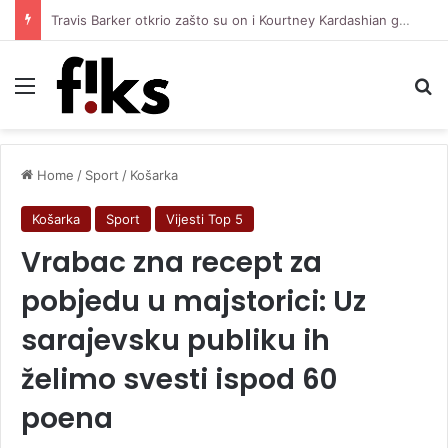
Travis Barker otkrio zašto su on i Kourtney Kardashian govorili o pobačaju u filmu
Menu
Se
Home
/
Sport
/
Košarka
Košarka
Sport
Vijesti Top 5
Vrabac zna recept za
pobjedu u majstorici: Uz
sarajevsku publiku ih
želimo svesti ispod 60
poena