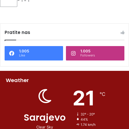
− 1 = 1
Pratite nas
1.005
1.005
Like
Followers
Weather
21
℃
Sarajevo
32º - 20º
44%
1.74 km/h
Clear Sky