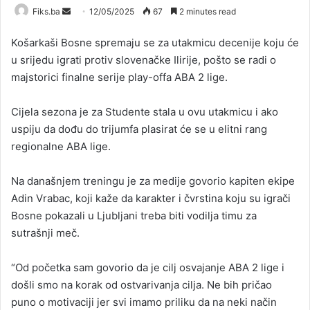
Send
Fiks.ba
12/05/2025
67
2 minutes read
an
Košarkaši Bosne spremaju se za utakmicu decenije koju će
email
u srijedu igrati protiv slovenačke Ilirije, pošto se radi o
majstorici finalne serije play-offa ABA 2 lige.
Cijela sezona je za Studente stala u ovu utakmicu i ako
uspiju da dođu do trijumfa plasirat će se u elitni rang
regionalne ABA lige.
Na današnjem treningu je za medije govorio kapiten ekipe
Adin Vrabac, koji kaže da karakter i čvrstina koju su igrači
Bosne pokazali u Ljubljani treba biti vodilja timu za
sutrašnji meč.
“Od početka sam govorio da je cilj osvajanje ABA 2 lige i
došli smo na korak od ostvarivanja cilja. Ne bih pričao
puno o motivaciji jer svi imamo priliku da na neki način