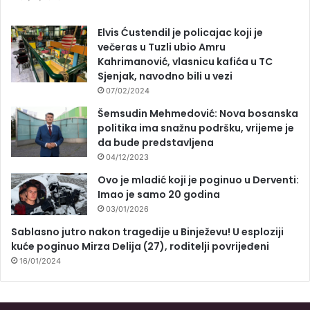
Elvis Ćustendil je policajac koji je
večeras u Tuzli ubio Amru
Kahrimanović, vlasnicu kafića u TC
Sjenjak, navodno bili u vezi
07/02/2024
Šemsudin Mehmedović: Nova bosanska
politika ima snažnu podršku, vrijeme je
da bude predstavljena
04/12/2023
Ovo je mladić koji je poginuo u Derventi:
Imao je samo 20 godina
03/01/2026
Sablasno jutro nakon tragedije u Binježevu! U esploziji
kuće poginuo Mirza Delija (27), roditelji povrijeđeni
16/01/2024