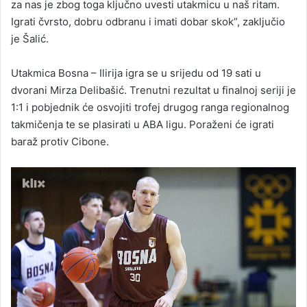
za nas je zbog toga ključno uvesti utakmicu u naš ritam.
Igrati čvrsto, dobru odbranu i imati dobar skok”, zaključio
je Šalić.
Utakmica Bosna – Ilirija igra se u srijedu od 19 sati u
dvorani Mirza Delibašić. Trenutni rezultat u finalnoj seriji je
1:1 i pobjednik će osvojiti trofej drugog ranga regionalnog
takmičenja te se plasirati u ABA ligu. Poraženi će igrati
baraž protiv Cibone.