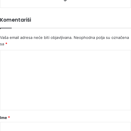
na
Instagramu
Komentariši
Vaša email adresa neće biti objavljivana.
Neophodna polja su označena
sa
*
K
o
m
e
n
t
a
r
Ime
*
*