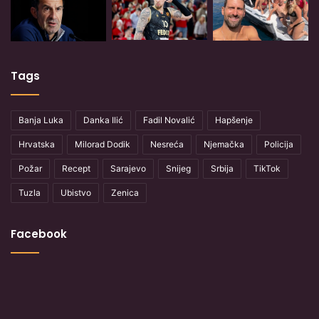
Tags
Banja Luka
Danka Ilić
Fadil Novalić
Hapšenje
Hrvatska
Milorad Dodik
Nesreća
Njemačka
Policija
Požar
Recept
Sarajevo
Snijeg
Srbija
TikTok
Tuzla
Ubistvo
Zenica
Facebook