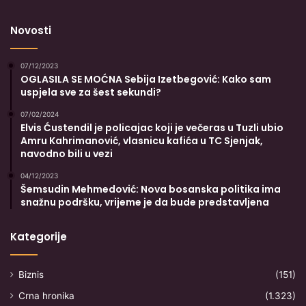
Novosti
07/12/2023
OGLASILA SE MOĆNA Sebija Izetbegović: Kako sam
uspjela sve za šest sekundi?
07/02/2024
Elvis Ćustendil je policajac koji je večeras u Tuzli ubio
Amru Kahrimanović, vlasnicu kafića u TC Sjenjak,
navodno bili u vezi
04/12/2023
Šemsudin Mehmedović: Nova bosanska politika ima
snažnu podršku, vrijeme je da bude predstavljena
Kategorije
Biznis
(151)
Crna hronika
(1.323)