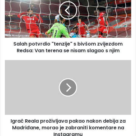
s
bivšom
zvijezdom
Redsa:
Van
terena
Salah potvrdio "tenzije" s bivšom zvijezdom
se
nisam
Redsa: Van terena se nisam slagao s njim
slagao
s
Igrač
njim
Reala
proživljava
pakao
nakon
debija
za
Madriđane,
morao
Igrač Reala proživljava pakao nakon debija za
je
zabraniti
Madriđane, morao je zabraniti komentare na
komentare
Instagramu